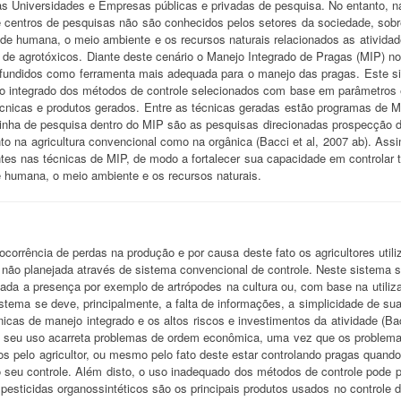
as Universidades e Empresas públicas e privadas de pesquisa. No entanto, 
 centros de pesquisas não são conhecidos pelos setores da sociedade, sobre
e humana, o meio ambiente e os recursos naturais relacionados as atividad
 de agrotóxicos. Diante deste cenário o Manejo Integrado de Pragas (MIP) no
fundidos como ferramenta mais adequada para o manejo das pragas. Este sis
so integrado dos métodos de controle selecionados com base em parâmetros 
écnicas e produtos gerados. Entre as técnicas geradas estão programas de MIP
linha de pesquisa dentro do MIP são as pesquisas direcionadas prospecção d
nto na agricultura convencional como na orgânica (Bacci et al, 2007 ab). Assi
ntes nas técnicas de MIP, de modo a fortalecer sua capacidade em controla
 humana, o meio ambiente e os recursos naturais.
corrência de perdas na produção e por causa deste fato os agricultores utiliz
 não planejada através de sistema convencional de controle. Neste sistema s
tada a presença por exemplo de artrópodes na cultura ou, com base na utiliz
istema se deve, principalmente, a falta de informações, a simplicidade de su
nicas de manejo integrado e os altos riscos e investimentos da atividade (Ba
, seu uso acarreta problemas de ordem econômica, uma vez que os problemas
s pelo agricultor, ou mesmo pelo fato deste estar controlando pragas quando
 seu controle. Além disto, o uso inadequado dos métodos de controle pode 
esticidas organossintéticos são os principais produtos usados no controle d