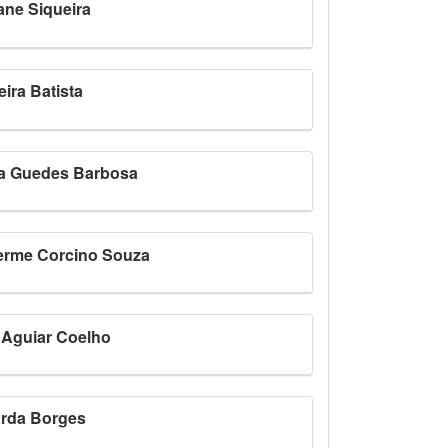
ane Siqueira
ira Batista
la Guedes Barbosa
herme Corcino Souza
 Aguiar Coelho
arda Borges