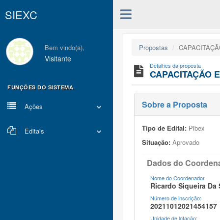
SIEXC
Bem vindo(a),
Propostas
CAPACITAÇÃ
Visitante
Detalhes da proposta
CAPACITAÇÃO 
FUNÇÕES DO SISTEMA
Sobre a Proposta
Ações
Tipo de Edital:
Pibex
Editais
Situação:
Aprovado
Dados do Coorden
Nome do Coordenador
Ricardo Siqueira Da 
Número de inscrição:
20211012021454157
Unidade de lotação: