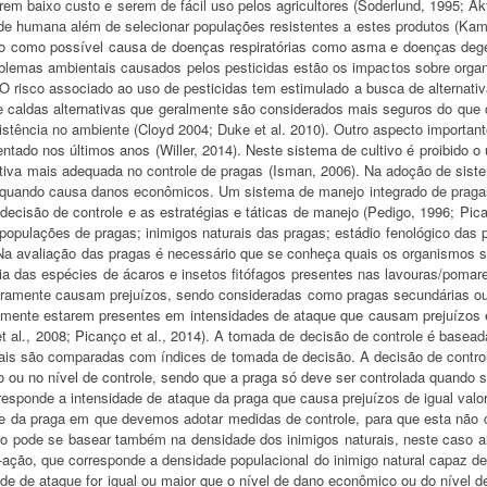
rem baixo custo e serem de fácil uso pelos agricultores (Soderlund, 1995; Akt
de humana além de selecionar populações resistentes a estes produtos (Kamar
ado como possível causa de doenças respiratórias como asma e doenças deg
oblemas ambientais causados pelos pesticidas estão os impactos sobre organ
). O risco associado ao uso de pesticidas tem estimulado a busca de alternat
e caldas alternativas que geralmente são considerados mais seguros do que 
tência no ambiente (Cloyd 2004; Duke et al. 2010). Outro aspecto importante
ntado nos últimos anos (Willer, 2014). Neste sistema de cultivo é proibido o
iva mais adequada no controle de pragas (Isman, 2006). Na adoção de siste
 quando causa danos econômicos. Um sistema de manejo integrado de praga
ecisão de controle e as estratégias e táticas de manejo (Pedigo, 1996; Pican
opulações de pragas; inimigos naturais das pragas; estádio fenológico das pl
Na avaliação das pragas é necessário que se conheça quais os organismos sã
ria das espécies de ácaros e insetos fitófagos presentes nas lavouras/pom
ramente causam prejuízos, sendo consideradas como pragas secundárias o
emente estarem presentes em intensidades de ataque que causam prejuízos e
 al., 2008; Picanço et al., 2014). A tomada de decisão de controle é base
quais são comparadas com índices de tomada de decisão. A decisão de cont
 ou no nível de controle, sendo que a praga só deve ser controlada quando su
esponde a intensidade de ataque da praga que causa prejuízos de igual valor
e da praga em que devemos adotar medidas de controle, para que esta não c
são pode se basear também na densidade dos inimigos naturais, neste caso 
-ação, que corresponde a densidade populacional do inimigo natural capaz de 
e de ataque for igual ou maior que o nível de dano econômico ou do nível de c