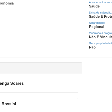
Área temática secu
ronomia
Saúde
Linha de extensão:
Saúde E Prot
Abrangência:
Regional
Vinculado a progr
Não É Vincul
Gera propriedade in
Não
renga Soares
a Rossini