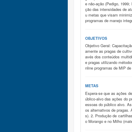
e não-ação (Pedigo, 1999; 
ção das intensidades de at
u metas que visam minimiz
programas de manejo integr
OBJETIVOS
Objetivo Geral: Capacitaçã
amente as pragas de cultivo
avés dos conteúdos multidi
e pragas utilizando método
nline programas de MIP de
METAS
Espera-se que as ações de
úblico-alvo das ações do p
essoas do público alvo. As
os alternativos de pragas.
s). 2. Produção de cartilh
o Morango e no Milho (materi