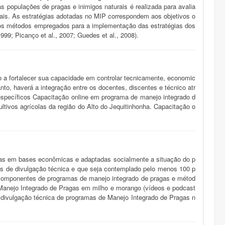
 populações de pragas e inimigos naturais é realizada para avalia
rais. As estratégias adotadas no MIP correspondem aos objetivos o
 os métodos empregados para a implementação das estratégias dos
9; Picanço et al., 2007; Guedes et al., 2008).
o a fortalecer sua capacidade em controlar tecnicamente, economic
nto, haverá a integração entre os docentes, discentes e técnico atr
 específicos Capacitação online em programa de manejo integrado d
ltivos agrícolas da região do Alto do Jequitinhonha. Capacitação o
agas em bases econômicas e adaptadas socialmente a situação do p
ões de divulgação técnica e que seja contemplado pelo menos 100 p
os componentes de programas de manejo integrado de pragas e métod
e Manejo Integrado de Pragas em milho e morango (vídeos e podcast
de divulgação técnica de programas de Manejo Integrado de Pragas n