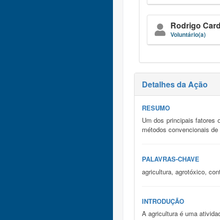
Rodrigo Car
Voluntário(a)
Detalhes da Ação
RESUMO
Um dos principais fatores 
métodos convencionais de 
PALAVRAS-CHAVE
agricultura, agrotóxico, co
INTRODUÇÃO
A agricultura é uma ativid