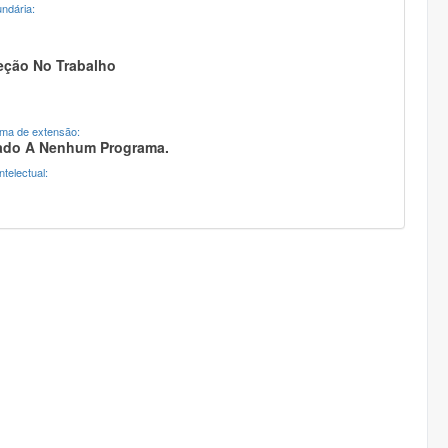
ndária:
eção No Trabalho
ama de extensão:
ado A Nenhum Programa.
telectual: