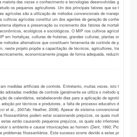
na maioria das vezes o conhecimento e tecnologias desenvolvidas g
tudo os pequenos agricultores. Um dos principais fatores que se t
es agrícolas são a utilização de métodos convencionais de manejo
s cultivos agrícolas constitui um dos agentes de geração de conhe
tema objetiva a preservação ou incremento dos fatores de mortali
econômicos, ecológicos e sociológicos. O MIP nos cultivos agrícol
 em hortaliças, culturas de fruteiras, grandes culturas, plantas or
e métodos alternativos que constituem ferramenta de controle de p
m, neste projeto propõe a capacitação de técnicos, agricultores, tra
r tecnicamente, economicamente pragas de forma adequada, reduzin
am medidas artificiais de controle. Entretanto, muitas vezes, isto t
ão adotadas medidas de controle (geralmente se utiliza o método q
ação de calendários, estabelecendo dias para a aplicação de agrotó
a adoção por técnicos e produtores, a falta de processo educativo d
cci et al., 2007ab; Heather, 2008). Apesar do sistema convencional
 fitossanitários podem estar ocasionando prejuízos, os quais muit
 estas estão causando pequenos prejuízos, os quais são inferiores
poluir o ambiente e causar intoxicações ao homem (Dent, 1993; Pic
e problemas fitossanitários. Este sucesso ocorre devido a estes pr