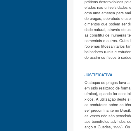
práticas desenvolvidas pel
erados nas universidades e
orna uma ameaça para saúd
de pragas, sobretudo o uso
cimentos que podem ser di
dade natural, através do u
as constitui de inúmeras t
namentais e outros. Outra 
roblemas fitossanitários ta
balhadores rurais e estuda
do assim os riscos à saúde
JUSTIFICATIVA
O ataque de pragas leva a o
em sido realizado de forma
uímico), quando for consta
xicos. A utilização deste s
os produtores sobre as téc
ser predominante no Brasil
as vezes não são percebido
aos benefícios advindos do
anço & Guedes, 1999). Os p