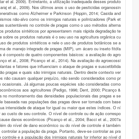
ar et al. 2009). Entretanto, a utilização inadequada desses produto
aj et al., 2009). Nos últimos anos o uso de pesticidas organossin
enerativas como Alzheimer e Parkinson (Hoppin, 2014; Casida and
ismos não-alvo como os inimigos naturais e polinizadores (Park et
ivas sustentáveis no controle de pragas como o uso métodos alterna
os produtos sintéticos por apresentarem mais rápida degradação te
 sobre os produtos naturais é o seu uso na agricultura orgânica cu
 uso de produtos sintéticos e nele o uso de produtos botânicos se a
ma de manejo integrado de pragas (MIP), um ácaro ou inseto fitófa
s é composto de quatro componentes básicos: a avaliação do agro
ço et al., 2008; Picanço et al., 2014). Na avaliação do agroecossi
antas e fatores que influenciam o ataque de pragas e suscetibilida
o pragas e quais são inimigos naturais. Dentro deste contexto ver
ares não causam qualquer prejuízo, não sendo considerados como pr
u ocasionais. Já algumas poucas espécies são consideradas como
conômicos aos agricultores (Pedigo, 1996; Dent, 2000; Picanço &
ada no monitoramento das densidades populacionais das pragas e se
role baseada nas populações das pragas deve ser tomada com base
a intensidade de ataque for igual ou maior que estes índices. O ní
 ao custo de seu controle. O nível de controle ou de ação correspo
ause danos econômicos (Picanço et al., 2004; Bacci et al., 2007a
além do nível de dano econômico ou do nível de controle é também
controlar a população da praga. Portanto, deve-se controlar as pra
ontrole e a população dos inimigos naturais for inferior ao nível d