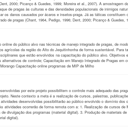
Dent, 2000; Picanço & Guedes, 1999; Moreira et al., 2007). A amostragem das
aque de pragas às culturas e das densidades populacionais de inimigos natu
ar os danos causados por ácaros e insetos-praga. Já as táticas constituem
ado de pragas (Chant, 1964, Pedigo, 1996; Dent, 2000; Picanço & Guedes, 199
o online do público alvo nas técnicas de manejo integrado de pragas, de mod
s agrícolas da região do Alto do Jequitinhonha de forma sustentável. Para ta
sciplinares que estão envolvidos na capacitação do público alvo. Objetivos
s alternativos de controle; Capacitação em Manejo Integrado de Pragas em cu
 Morango Capacitação online programas de MIP de Milho
senvolvidas por este projeto possibilitem o controle mais adequado das pr
rojeto. Neste contexto a meta é a realização de cursos, palestras, publicaç
 atividades desenvolvidas possibilitarão ao público envolvido o domínio d
 As atividades ocorrerão de forma remota com a: 1. Realização de cursos d
as de divulgação dos programas (material digital). 3. Produção de materiais 
al digital).