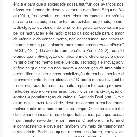
ência e para que a sociedade possa usufruir dos avanços pos
síveis em função do desenvolvimento científico. Segundo Vo
gt (2011), “os eventos, como as feiras, os museus, os prêmio
s e as premiações, e os textos, as revistas, os jornais, enfim,
a divulgação da ciência de uma forma geral, apresenta um pa
pel de motivação e de mobilização da sociedade para o amor
da ciência e do conhecimento, nos constituindo, não necessa
riamente como profissionais, mas como amadores da ciência”
(VOGT, 2011). De acordo com Lordêlo e Porto (2012), “consid
erando que a divulgação científica é meio eficiente para disse
minar o conhecimento sobre Ciência, Tecnologia e Inovação v
erifica-se que sem ela não haverá a construção de uma cultur
a científica e muito menos socialização de conhecimento e d
esenvolvimento da real cidadania.” O teatro e o audiovisual te
m se mostrado ferramentas muito importantes para promover
reflexões sobre diversos assuntos, inclusive na divulgação ci
entífica e popularização da ciência. Segundo Boal (2005), 'o t
eatro deve trazer felicidade, deve ajudar-nos a conhecermos
melhor a nós mesmos e ao nosso tempo. O nosso desejo é o
de melhor conhecer o mundo que habitamos, para que possa
mos transformá-lo da melhor maneira. O teatro é uma forma d
e conhecimento e deve ser também um meio de transformar
a sociedade. Pode nos ajudar a construir o futuro, em vez de