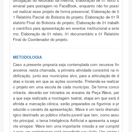
divulgação do resultado da mesma; Elaboração de 01 texto s
emanal para postagem no FaceBook, enquanto não for possí
vel realizar esse projeto de forma presencial; Elaboração de 0
1 Relatório Parcial do Bolsista do projeto; Elaboração de 01 R
elatório Final do Bolsista do projeto; Elaboração de 01 trabalh
o científico para apresentação em eventos institucional e exte
rno; Elaboração de 01 relato, 01 documentário e 01 Relatório
Final do Coordenador do projeto.
METODOLOGIA
Caso a presente proposta seja contemplada com recursos fin
anceiros nesta chamada, a primeira atividade consistirá na m
obilização, junto aos municípios alvo, para a articulação de d
atas e locais em que as ações ocorrerão. Pretende-se realizar
o projeto em uma escola de cada município. De forma conco
mitante, deverão ser iniciados os ensaios da Peça Wave, par
a que seja realizada a montagem teatral, etapa em que será d
efinida a marcação cênica, serão preparados os figurinos e pr
oduzido o cenário da apresentação. Wave é um texto dramatú
rgico destinado ao público infanto-juvenil que tem, como assu
nto principal, o tema Inteligência Artificial e apresenta a segui
nte sinopse: Wave tem uma importante missão a ser cumprid
a mas um contratempo está impedindo seu êxito. Um amigo i