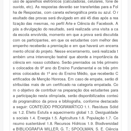
uso de aparelhos eletrônicos (calculadoras, celulares, fone de
ouvido, etc). As respostas deverão ser transferidas para a Fol
ha de Respostas, com caneta esferográfica preta ou azul. O r
esultado das provas será divulgado em até 45 dias após a rea
lização das mesmas, no perfil Arte e Ciência do Facebook. A
pós a divulgação do resultado, será realizada uma visita a ca
da escola envolvida, momento em que a prova será discutida
com os participantes, em que os estudantes com melhor des
empenho receberão a premiação e em que haverá um encerra
mento oficial do projeto. Nesse encerramento, será realizada t
ambém uma intervenção teatral que aborde a importância da
ciência em nosso cotidiano. Serão premiados os três primeiro
s colocados do 9º ano do Ensino Fundamental e os três prim
eiros colocados do 1º ano do Ensino Médio, que receberão C
ertificados de Menção Honrosa. Em caso de empate, serão di
stribuídas mais de um certificado na categoria empatada. Co
m o objetivo de contribuir na preparação dos estudantes para
a participação nesta olimpíada, serão disponibilizados conteú
do programático da prova e bibliografia, conforme destacado
a seguir: CONTEÚDO PROGRAMÁTICO 1.1. Resíduos Sólid
os 1.2. Efeito Estufa e aquecimento global 1.3. Desigualdade
s sociais 1.4. Energia 1.5. Agricultura 1.6. População 1.7. Co
nsumo sustentável 1.8. Recursos Hídricos 1.9. Biodiversidad
e BIBLIOGRAFIA MILLER, G. T.; SPOOLMAN, S. E. Ciência