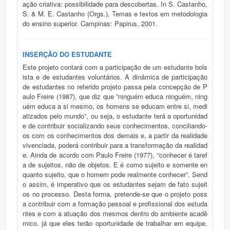
ação criativa: possibilidade para descobertas. In S. Castanho,
S. & M. E. Castanho (Orgs.), Temas e textos em metodologia
do ensino superior. Campinas: Papirus, 2001.
INSERÇÃO DO ESTUDANTE
Este projeto contará com a participação de um estudante bols
ista e de estudantes voluntários. A dinâmica de participação
de estudantes no referido projeto passa pela concepção de P
aulo Freire (1987), que diz que ”ninguém educa ninguém, ning
uém educa a si mesmo, os homens se educam entre si, medi
atizados pelo mundo”, ou seja, o estudante terá a oportunidad
e de contribuir socializando seus conhecimentos, conciliando-
os com os conhecimentos dos demais e, a partir da realidade
vivenciada, poderá contribuir para a transformação da realidad
e. Ainda de acordo com Paulo Freire (1977), “conhecer é taref
a de sujeitos, não de objetos. E é como sujeito e somente en
quanto sujeito, que o homem pode realmente conhecer”. Send
o assim, é imperativo que os estudantes sejam de fato sujeit
os no processo. Desta forma, pretende-se que o projeto poss
a contribuir com a formação pessoal e profissional dos estuda
ntes e com a atuação dos mesmos dentro do ambiente acadê
mico, já que eles terão oportunidade de trabalhar em equipe,