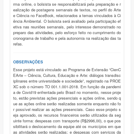
rma online, o bolsista se responsabilizará pela preparação e r
ealização de postagens semanais de textos, no perfil do Arte
e Ciência no FaceBook, relacionados a temas vinculados à Ci
ência Ambiental. O bolsista será avaliado pela participação ef
etiva nas reuniões semanais, pelo interesse demonstrado no
preparo das atividades, pelo esforço feito no cumprimento do
cronograma de trabalho e pela autonomia na realização das ta
refas.
OBSERVAÇÕES
Esse projeto está vinculado ao Programa de Extensão “CienC
EArte – Ciência, Cultura, Educação e Arte: diálogos transdisc
iplinares entre universidade e sociedade”, registrado na PROE
XC sob o número TO 001.1.001-2018. Em função da pandemi
a de Covid19 enfrentada pelo Brasil no momento, nesse proje
to, estão previstas ações presenciais e ações online, sendo q
ue as ações online serão realizadas somente enquanto não fo
r possível realizar as ações presenciais. Caso esse projeto s
eja aprovado, os recursos financeiros serão utilizados da seg
uinte forma: despesas com transporte (R$2996,00), o que pos
sibilitará o deslocamento da equipe até os municípios em que
as atividades serão realizadas; e despesas com serviços da