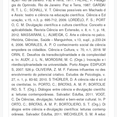
gia do Oprimido. Rio de Janeiro: Paz e Terra, 1987. GARDAI
R, T. L. C.; SCHALL, V. T. Ciências possíveis em Machado d
e Assis: teatro e ciência na educação científica. Ciência e Ed
ucação, v.15, n.3, p. 695-712, 2009. LORDÊLO, F. S.; PORT
O, C. M. Divulgação científica e cultura científica: Conceito e
aplicabilidade. Revista Ciência em Extensão, v. 8, n. 1, p. 18,
2012. MASSARANI, L.; ALMEIDA, C. Arte e ciência no palco.
História, Ciências, Saúde – Manguinhos, v.13, supl., p.233-24
6, 2006. MORALES, A. P. O conhecimento social da ciência
empodera os cidadãos. Ciência e Cultura, v. 70, n.1, 2018. M
ORIN, E. Desafios da transdisciplinaridade e da complexidad
e. In: AUDY, J. L. N., MOROSINI, M. C. (Orgs.). Inovação e i
nterdisciplinariedade na universidade. Porto Alegre: EDIPUCR
S, 2007. 526 p. OLIVEIRA, Z. M. F. Fatores influentes no des
envolvimento do potencial criativo. Estudos de Psicologia, v.
27, n. 1, p. 83-92, 2010. S THÜRLER, D. A ciência não é só d
os cientistas. In. PORTO, C.; BROTAS, A. M. P.; BORTOLIE
RO, S. T. (Org.). Diálogos entre ciência e divulgação científic
a: leituras contemporâneas. Salvador: Edufba, 2011. VOGT,
C. De Ciências, divulgação, futebol e bem-estar cultural. In. P
ORTO, C.; BROTAS, A. M. P.; BORTOLIERO, S. T. (Org.). Di
álogos entre ciência e divulgação científica: leituras contemp
orâneas. Salvador: Edufba, 2011. WECHSLER, S. M. A educ