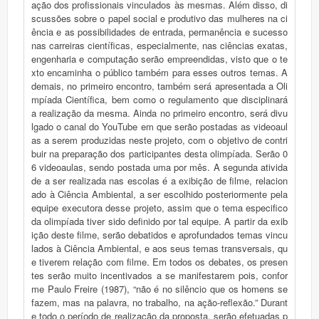
ação dos profissionais vinculados às mesmas. Além disso, di
scussões sobre o papel social e produtivo das mulheres na ci
ência e as possibilidades de entrada, permanência e sucesso
nas carreiras científicas, especialmente, nas ciências exatas,
engenharia e computação serão empreendidas, visto que o te
xto encaminha o público também para esses outros temas. A
demais, no primeiro encontro, também será apresentada a Oli
mpíada Científica, bem como o regulamento que disciplinará
a realização da mesma. Ainda no primeiro encontro, será divu
lgado o canal do YouTube em que serão postadas as videoaul
as a serem produzidas neste projeto, com o objetivo de contri
buir na preparação dos participantes desta olimpíada. Serão 0
6 videoaulas, sendo postada uma por mês. A segunda ativida
de a ser realizada nas escolas é a exibição de filme, relacion
ado à Ciência Ambiental, a ser escolhido posteriormente pela
equipe executora desse projeto, assim que o tema especifico
da olimpíada tiver sido definido por tal equipe. A partir da exib
ição deste filme, serão debatidos e aprofundados temas vincu
lados à Ciência Ambiental, e aos seus temas transversais, qu
e tiverem relação com filme. Em todos os debates, os presen
tes serão muito incentivados a se manifestarem pois, confor
me Paulo Freire (1987), “não é no silêncio que os homens se
fazem, mas na palavra, no trabalho, na ação-reflexão.” Durant
e todo o período de realização da proposta, serão efetuadas p