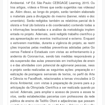
Ambiental. 14ª Ed. São Paulo: CEBGAGE Learning, 2015. Ou
tros artigos, vídeos e filmes que serão sugeridos nas videoaul
as. Além disso, ao longo do projeto, serão também elaborado
s materiais para a divulgação do mesmo (banner, relato e doc
umentário). Serão redigidos também os relatórios parcial do b
olsista e final (do bolsista e do coordenador) contendo todas a
s informações levantadas e a análise da metodologia implem
entada no projeto. Ademais, será redigido trabalho científico p
ara apresentação em eventos institucional e externo. Enquant
o estiverem mantidas, durante a vigência do projeto, as restri
ções impostas pelas medidas preventivas adotadas pelos Go
vernos Federal e Estaduais com vistas ao enfrentamento à p
andemia do Coronavírus, sendo tais medidas responsáveis p
ela suspensão das aulas presenciais em instituições de ensin
o e das atividades com potencial de aglomerar pessoas, ness
e projeto serão realizadas as seguintes ações: preparação e r
ealização de postagens semanais de textos, no perfil do Arte
e Ciência no FaceBook, relacionados a temas vinculados à Ci
ência Ambiental, com vistas à preparação de jovens para a p
articipação da Olimpíada Científica a ser realizada quando po
ssível. Ademais, para ampliar o acesso de jovens a esses te
xtos, serão estabelecidas parcerias com professores da rede
pública de ensino de Teófilo Otoni e adjacências que possam