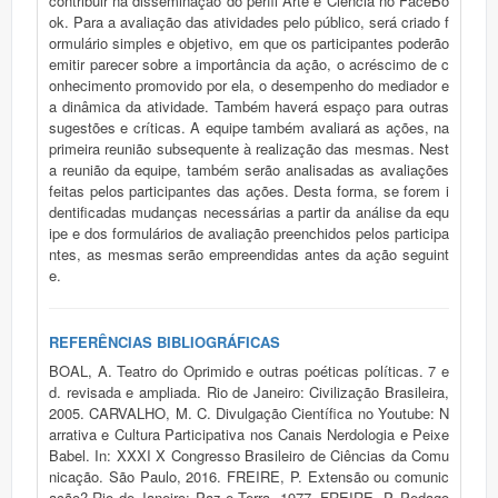
contribuir na disseminação do perfil Arte e Ciência no FaceBo
ok. Para a avaliação das atividades pelo público, será criado f
ormulário simples e objetivo, em que os participantes poderão
emitir parecer sobre a importância da ação, o acréscimo de c
onhecimento promovido por ela, o desempenho do mediador e
a dinâmica da atividade. Também haverá espaço para outras
sugestões e críticas. A equipe também avaliará as ações, na
primeira reunião subsequente à realização das mesmas. Nest
a reunião da equipe, também serão analisadas as avaliações
feitas pelos participantes das ações. Desta forma, se forem i
dentificadas mudanças necessárias a partir da análise da equ
ipe e dos formulários de avaliação preenchidos pelos participa
ntes, as mesmas serão empreendidas antes da ação seguint
e.
REFERÊNCIAS BIBLIOGRÁFICAS
BOAL, A. Teatro do Oprimido e outras poéticas políticas. 7 e
d. revisada e ampliada. Rio de Janeiro: Civilização Brasileira,
2005. CARVALHO, M. C. Divulgação Científica no Youtube: N
arrativa e Cultura Participativa nos Canais Nerdologia e Peixe
Babel. In: XXXI X Congresso Brasileiro de Ciências da Comu
nicação. São Paulo, 2016. FREIRE, P. Extensão ou comunic
ação? Rio de Janeiro: Paz e Terra, 1977. FREIRE, P. Pedago