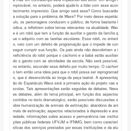
mprovável, no entanto, poderá ajudá-lo a lidar com esse acon
tecimento imprevisto. Que amigo será esse? Como buscarão
a solução para o problema de Wave? Por meio desse espetác
ulo, os personagens conduzem o público, de forma bastante l
údica, a refletirem sobre temas relevantes na atualidade. Wav
e é um robô que tem a função de auxiliar o garoto da família q
ue o adquiriu com as tarefas escolares. Esse robô, no entant
o, veio com um defeito de programação que o impede de con
seguir cumprir sua função. Os pais ainda não descobriram a i
neficiência do robô porque o cachorro e a babá estão auxilian
do o garoto com as atividades da escola. Não será possível,
no entanto, esconder esse defeito por muito tempo. O cachorr
o tem então uma ideia para que o robô possa ser reprogramad
o, que é desenvolvida ao longa da peça teatral. A apresentaç
ão do Espetáculo Wave será a primeira ação do projeto nas e
scolas. Tais apresentações serão seguidas de debates. Ness
es debates, além do tema principal, em função dos aspectos
contidos no texto dramatúrgico, serão possíveis discussões s
obre humanização de animais de estimação; abandono de ani
mais de estimação; aspectos relacionados à depressão e ans
iedade; informações sobre acesso e permanência nas institui
ções públicas federais UFVJM e IFNMG, bem como caracterí
sticas dos serviços prestados por essas instituições e da atu