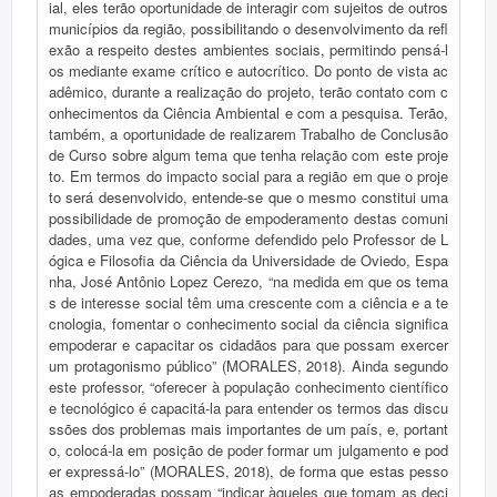
ial, eles terão oportunidade de interagir com sujeitos de outros
municípios da região, possibilitando o desenvolvimento da refl
exão a respeito destes ambientes sociais, permitindo pensá-l
os mediante exame crítico e autocrítico. Do ponto de vista ac
adêmico, durante a realização do projeto, terão contato com c
onhecimentos da Ciência Ambiental e com a pesquisa. Terão,
também, a oportunidade de realizarem Trabalho de Conclusão
de Curso sobre algum tema que tenha relação com este proje
to. Em termos do impacto social para a região em que o proje
to será desenvolvido, entende-se que o mesmo constitui uma
possibilidade de promoção de empoderamento destas comuni
dades, uma vez que, conforme defendido pelo Professor de L
ógica e Filosofia da Ciência da Universidade de Oviedo, Espa
nha, José Antônio Lopez Cerezo, “na medida em que os tema
s de interesse social têm uma crescente com a ciência e a te
cnologia, fomentar o conhecimento social da ciência significa
empoderar e capacitar os cidadãos para que possam exercer
um protagonismo público” (MORALES, 2018). Ainda segundo
este professor, “oferecer à população conhecimento científico
e tecnológico é capacitá-la para entender os termos das discu
ssões dos problemas mais importantes de um país, e, portant
o, colocá-la em posição de poder formar um julgamento e pod
er expressá-lo” (MORALES, 2018), de forma que estas pesso
as empoderadas possam “indicar àqueles que tomam as deci