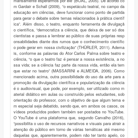
mansamente esperarmos por ele' (BOAL, 2005). De acordo co
m Gardair e Schall (2009), “o espetáculo teatral, no campo da
educação em ciências, deve funcionar como ponto de partida
para gerar o debate sobre temas relacionados à prática científ
ica”. Além disso, o teatro, enquanto ferramenta de divulgaçã
o científica, “democratiza a ciência, que deixa de ser só dos
cientistas e passa a lembrar ao público de suas próprias resp
onsabilidades diante dos rumos que o conhecimento científic
o pode gerar em nossa civilização” (THÜRLER, 2011). Adema
is, conforme as palavras do Ator Carlos Palma sobre teatro e
ciência, “o que o teatro faz é pensar a nossa existência, a no
ssa vida; se a ciência faz parte da nossa vida, então ela tem
que estar no teatro” (MASSARINI e ALMEIDA, 2006). Como
mencionado acima, outra possibilidade do uso da arte para a
promoção da divulgação científica e popularização da ciência
é o audiovisual, que pode, por exemplo, ser utilizado como m
aterial didático em aulas ou construído pelos estudantes, sob
orientação do professor, com o objetivo de que algum tema e
m especial seja debatido, sendo que, em ambos os casos, os
vídeos produzidos podem também ser postados no YouTube.
O YouTube é uma plataforma que, segundo Carvalho (2016),
“possibilita o uso de recursos narrativos e visuais para atrair a
atenção do público em torno de várias temáticas até mesmo
daquelas que, aparentemente, podem não ter tanto apelo, co