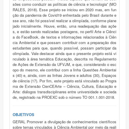
sões como conduzir as políticas de ciência e tecnologia” (MO
RALES, 2018). Esse projeto se iniciou em 2020 mas, em fun
ção da pandemia de Covid19 enfrentada pelo Brasil durante e
sse ano, não foi possível realizar a olimpíada, conforme plane
jado inicialmente. Houve, então, uma readequação das açõe
s, e estão sendo realizadas postagens, no perfil Arte e Ciênci
a do FaceBook, de textos e informações relacionados à Ciên
cia Ambiental e que possam contribuir com a preparação dos
estudantes para que, quando possível, possam participar da
olimpíada. Vale destacar ainda que o presente projeto está vi
nculado à área temática Educação, descrita no Regulamento
de Ações de Extensão da UFVJM, e que, considerando o esc
opo do mesmo, ele contribui com a linha Questões Ambientai
s (40) e, ainda, com as linhas Jovens e adultos (30), Espaços
de ciência (17). Por fim, este projeto está vinculado ao Progra
ma de Extensão CienCEArte – Ciência, Cultura, Educação e
Arte: diálogos transdisciplinares entre universidade e socieda
de, registrado na PROEXC sob o número TO 001.1.001-2018.
OBJETIVOS
GERAL Promover a divulgação de conhecimentos científicos
sobre temas vinculados à Ciência Ambiental por meio da reali