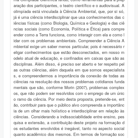
aração dos participantes, o teatro científico e o audiovisual. A
olimpíada está vinculada à Ciência Ambiental, que, por si só,
já é uma ciência interdisciplinar que usa conhecimentos das c
iências físicas (como Biologia, Química e Geologia) e das ciê
ncias sociais (como Economia, Política e Ética) para compre
ender como a Terra funciona, como interagir com ela e como l
idar com os problemas ambientais. Compreender a Ciência A
mbiental exige um saber menos particular, pois é necessário r
eligar conhecimentos que estão desconectados, em nosso m
odelo atual de educação, e confinados em caixas que são as
disciplinas. Além disso, é preciso ser aberto e ter respeito pel
as outras ciências, além daquela em que somos especialista
s, e compreendermos a importância da conexão de todas as
ciências na resolução dos nossos problemas cotidianos funda
mentais que são, conforme Morin (2007), problemas complex
os, que não podem ser resolvidos com o emprego de um únic
o ramo da ciência. Por meio desta proposta, pretende-se, ent
ão, contribuir para que o público alvo compreenda a importânc
ia de um olhar mais holístico e interdisciplinar em relação às
ciências. Considerando a indissociabilidade entre ensino, pes
quisa e extensão, a contribuição deste projeto na formação d
os estudantes envolvidos é inegável, tanto no aspecto social
quanto acadêmico dos mesmos. Em termos de formação soc