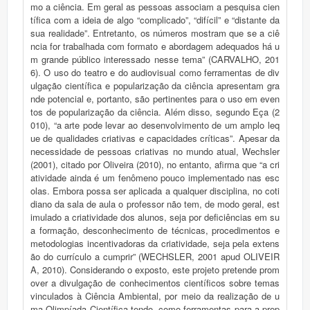
mo a ciência. Em geral as pessoas associam a pesquisa cien
tífica com a ideia de algo “complicado”, “difícil” e “distante da
sua realidade”. Entretanto, os números mostram que se a ciê
ncia for trabalhada com formato e abordagem adequados há u
m grande público interessado nesse tema” (CARVALHO, 201
6). O uso do teatro e do audiovisual como ferramentas de div
ulgação científica e popularização da ciência apresentam gra
nde potencial e, portanto, são pertinentes para o uso em even
tos de popularização da ciência. Além disso, segundo Eça (2
010), “a arte pode levar ao desenvolvimento de um amplo leq
ue de qualidades criativas e capacidades críticas”. Apesar da
necessidade de pessoas criativas no mundo atual, Wechsler
(2001), citado por Oliveira (2010), no entanto, afirma que “a cri
atividade ainda é um fenômeno pouco implementado nas esc
olas. Embora possa ser aplicada a qualquer disciplina, no coti
diano da sala de aula o professor não tem, de modo geral, est
imulado a criatividade dos alunos, seja por deficiências em su
a formação, desconhecimento de técnicas, procedimentos e
metodologias incentivadoras da criatividade, seja pela extens
ão do currículo a cumprir” (WECHSLER, 2001 apud OLIVEIR
A, 2010). Considerando o exposto, este projeto pretende prom
over a divulgação de conhecimentos científicos sobre temas
vinculados à Ciência Ambiental, por meio da realização de u
ma Olimpíada Científica tendo, como ferramentas para a prep