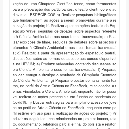
zação de uma Olimpíada Científica tendo, como ferramentas
para a preparação dos participantes, o teatro científico e o au
diovisual. ESPECÍFICOS a) Realizar pesquisas bibliográficas
que fundamentem as ações a serem promovidas durante a re
alização do projeto; b) Realizar apresentações teatrais do Esp
etáculo Wave, seguidas de debates sobre aspectos referente
s à Ciência Ambiental e aos seus temas transversais; c) Real
izar exibições de filme, seguidas de debates sobre aspectos r
eferentes à Ciência Ambiental e aos seus temas transversai
s; d) Realizar, a partir da apresentação do espetáculo teatral,
discussões sobre as formas de acesso aos cursos disponívei
s na UFVJM; e) Produzir videoaulas contendo discussões so
bre Ciência Ambiental e seus temas transversais; f) Preparar,
aplicar, corrigir e divulgar o resultado da Olimpíada Científica
de Ciência Ambiental; g) Preparar e postar semanalmente tex
tos, no perfil do Arte e Ciência no FaceBook, relacionados a t
emas vinculados à Ciência Ambiental, enquanto não for possí
vel realizar as ações presenciais em função da pandemia de
Covid19; h) Buscar estratégias para ampliar o acesso de jove
ns ao perfil do Arte e Ciência no FaceBook, enquanto esse pe
rfil estiver em uso para a realização de ações do projeto; i) Pr
oduzir os seguintes itens relacionados ao projeto: banner, rela
to, documentário, relatórios parcial e final do bolsista e relatóri