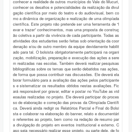
conhecer a realidade de outros municípios do Vale do Mucuri,
conhecer os desafios e potencialidades da realização da divul
gação científica por meio do teatro e do audiovisual, bem co
mo a dinâmica de organização e realização de uma olimpíada
científica. Este projeto não pretende ser uma ferramenta de “l
evar e trazer” conhecimentos, mas uma proposta de construç
ão coletiva a partir da vivência de cada participante. Todas as
atividades dos estudantes serão feitas sob orientação da coor
denação e/ou de outro membro da equipe devidamente habilit
ado para tal. O bolsista obrigatoriamente participará na organi
zação, mobilização, preparação e execução das ações a sere
m realizadas nas escolas. Também deverá realizar pesquisas
bibliográficas sobre os temas que serão debatidos nas ações,
de forma que possa contribuir nas discussões. Ele deverá ela
borar formulário para a avaliação das ações pelos participante
s e sistematizar os resultados obtidos nestas avaliações. Fic
ará responsável por gravar, editar e postar no YouTube as vid
eoaulas realizadas no projeto. Ele deverá participar do proces
so de elaboração e correção das provas da Olimpíada Científi
ca. Deverá ainda redigir os Relatórios Parcial e Final do Bolsi
sta e colaborar na elaboração do banner, relato e documentári
o referentes ao projeto, bem como na redação de resumo par
a divulgação do projeto em eventos institucional e externo. C
aso seja necessário realizar esse projeto, ou parte dele, de fo