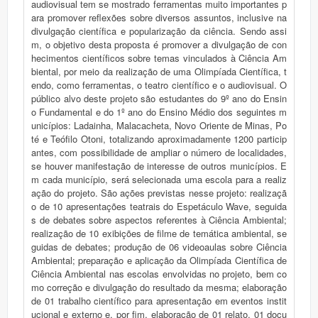
audiovisual tem se mostrado ferramentas muito importantes p
ara promover reflexões sobre diversos assuntos, inclusive na
divulgação científica e popularização da ciência. Sendo assi
m, o objetivo desta proposta é promover a divulgação de con
hecimentos científicos sobre temas vinculados à Ciência Am
biental, por meio da realização de uma Olimpíada Científica, t
endo, como ferramentas, o teatro científico e o audiovisual. O
público alvo deste projeto são estudantes do 9º ano do Ensin
o Fundamental e do 1º ano do Ensino Médio dos seguintes m
unicípios: Ladainha, Malacacheta, Novo Oriente de Minas, Po
té e Teófilo Otoni, totalizando aproximadamente 1200 particip
antes, com possibilidade de ampliar o número de localidades,
se houver manifestação de interesse de outros municípios. E
m cada município, será selecionada uma escola para a realiz
ação do projeto. São ações previstas nesse projeto: realizaçã
o de 10 apresentações teatrais do Espetáculo Wave, seguida
s de debates sobre aspectos referentes à Ciência Ambiental;
realização de 10 exibições de filme de temática ambiental, se
guidas de debates; produção de 06 videoaulas sobre Ciência
Ambiental; preparação e aplicação da Olimpíada Científica de
Ciência Ambiental nas escolas envolvidas no projeto, bem co
mo correção e divulgação do resultado da mesma; elaboração
de 01 trabalho científico para apresentação em eventos instit
ucional e externo e, por fim, elaboração de 01 relato, 01 docu