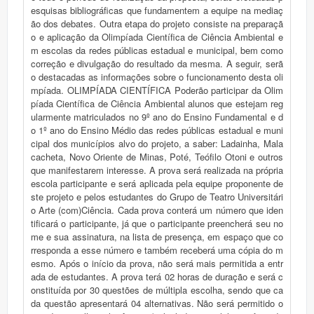
esquisas bibliográficas que fundamentem a equipe na mediaç
ão dos debates. Outra etapa do projeto consiste na preparaçã
o e aplicação da Olimpíada Científica de Ciência Ambiental e
m escolas da redes públicas estadual e municipal, bem como
correção e divulgação do resultado da mesma. A seguir, serã
o destacadas as informações sobre o funcionamento desta oli
mpíada. OLIMPÍADA CIENTÍFICA Poderão participar da Olim
píada Científica de Ciência Ambiental alunos que estejam reg
ularmente matriculados no 9º ano do Ensino Fundamental e d
o 1º ano do Ensino Médio das redes públicas estadual e muni
cipal dos municípios alvo do projeto, a saber: Ladainha, Mala
cacheta, Novo Oriente de Minas, Poté, Teófilo Otoni e outros
que manifestarem interesse. A prova será realizada na própria
escola participante e será aplicada pela equipe proponente de
ste projeto e pelos estudantes do Grupo de Teatro Universitári
o Arte (com)Ciência. Cada prova conterá um número que iden
tificará o participante, já que o participante preencherá seu no
me e sua assinatura, na lista de presença, em espaço que co
rresponda a esse número e também receberá uma cópia do m
esmo. Após o início da prova, não será mais permitida a entr
ada de estudantes. A prova terá 02 horas de duração e será c
onstituída por 30 questões de múltipla escolha, sendo que ca
da questão apresentará 04 alternativas. Não será permitido o