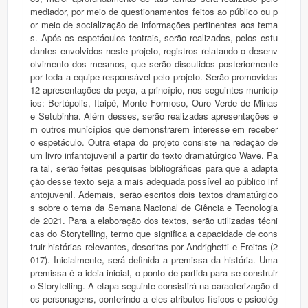
mediador, por meio de questionamentos feitos ao público ou p
or meio de socialização de informações pertinentes aos tema
s. Após os espetáculos teatrais, serão realizados, pelos estu
dantes envolvidos neste projeto, registros relatando o desenv
olvimento dos mesmos, que serão discutidos posteriormente
por toda a equipe responsável pelo projeto. Serão promovidas
12 apresentações da peça, a princípio, nos seguintes municíp
ios: Bertópolis, Itaipé, Monte Formoso, Ouro Verde de Minas
e Setubinha. Além desses, serão realizadas apresentações e
m outros municípios que demonstrarem interesse em receber
o espetáculo. Outra etapa do projeto consiste na redação de
um livro infantojuvenil a partir do texto dramatúrgico Wave. Pa
ra tal, serão feitas pesquisas bibliográficas para que a adapta
ção desse texto seja a mais adequada possível ao público inf
antojuvenil. Ademais, serão escritos dois textos dramatúrgico
s sobre o tema da Semana Nacional de Ciência e Tecnologia
de 2021. Para a elaboração dos textos, serão utilizadas técni
cas do Storytelling, termo que significa a capacidade de cons
truir histórias relevantes, descritas por Andrighetti e Freitas (2
017). Inicialmente, será definida a premissa da história. Uma
premissa é a ideia inicial, o ponto de partida para se construir
o Storytelling. A etapa seguinte consistirá na caracterização d
os personagens, conferindo a eles atributos físicos e psicológ