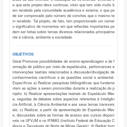
e que este projeto deve continuar, visto que tem sido muito b
em recebido pela comunidade acadêmica e externa, o que po
de ser comprovado pelo número de convites que o mesmo te
m recebido. Tal projeto, de fato, tem proporcionado um númer
o significativo de momentos em que reflexões importantes po
dem ser feitas sobre temas diversos relacionados principalme
nte à ciência, ambiente e sociedade.
OBJETIVOS
Geral Promover possibilidades de ensino-aprendizagem e de f
ormação de público por meio de espetáculos, performances e
intervenções teatrais relacionados à discussão/divulgação de
conhecimentos científicos e às questões social e ambiental.
Específicos a) Realizar pesquisas bibliográficas que fundame
ntem as ações a serem promovidas durante a realização do p
rojeto; b) Realizar apresentações teatrais do Espetáculo Wav
e, seguidas de debates sobre aspectos referentes à Inteligên
cia Artificial, à Ciência Ambiental e aos seus temas transvers
ais; c) Realizar, a partir da apresentação do Espetáculo Wav
e, discussões sobre as formas de acesso aos cursos disponí
veis na UFVJM e no IFNMG (Instituto Federal de Educação C
iência e Tecnologia do Norte de Minas Gerais); d) Redigir livro