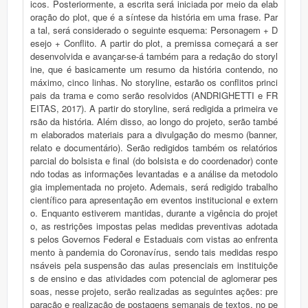
icos. Posteriormente, a escrita será iniciada por meio da elab
oração do plot, que é a síntese da história em uma frase. Par
a tal, será considerado o seguinte esquema: Personagem + D
esejo + Conflito. A partir do plot, a premissa começará a ser
desenvolvida e avançar-se-á também para a redação do storyl
ine, que é basicamente um resumo da história contendo, no
máximo, cinco linhas. No storyline, estarão os conflitos princi
pais da trama e como serão resolvidos (ANDRIGHETTI e FR
EITAS, 2017). A partir do storyline, será redigida a primeira ve
rsão da história. Além disso, ao longo do projeto, serão també
m elaborados materiais para a divulgação do mesmo (banner,
relato e documentário). Serão redigidos também os relatórios
parcial do bolsista e final (do bolsista e do coordenador) conte
ndo todas as informações levantadas e a análise da metodolo
gia implementada no projeto. Ademais, será redigido trabalho
científico para apresentação em eventos institucional e extern
o. Enquanto estiverem mantidas, durante a vigência do projet
o, as restrições impostas pelas medidas preventivas adotada
s pelos Governos Federal e Estaduais com vistas ao enfrenta
mento à pandemia do Coronavírus, sendo tais medidas respo
nsáveis pela suspensão das aulas presenciais em instituiçõe
s de ensino e das atividades com potencial de aglomerar pes
soas, nesse projeto, serão realizadas as seguintes ações: pre
paração e realização de postagens semanais de textos, no pe