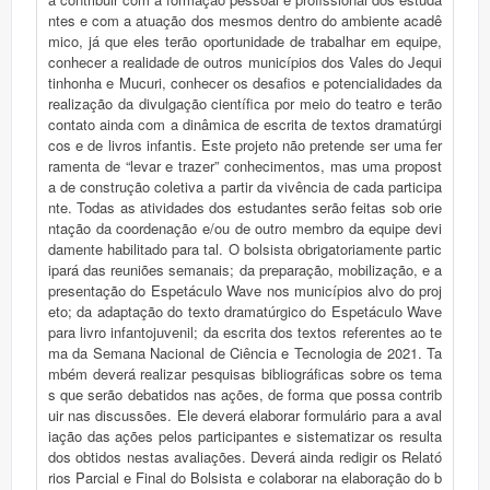
ntes e com a atuação dos mesmos dentro do ambiente acadê
mico, já que eles terão oportunidade de trabalhar em equipe,
conhecer a realidade de outros municípios dos Vales do Jequi
tinhonha e Mucuri, conhecer os desafios e potencialidades da
realização da divulgação científica por meio do teatro e terão
contato ainda com a dinâmica de escrita de textos dramatúrgi
cos e de livros infantis. Este projeto não pretende ser uma fer
ramenta de “levar e trazer” conhecimentos, mas uma propost
a de construção coletiva a partir da vivência de cada participa
nte. Todas as atividades dos estudantes serão feitas sob orie
ntação da coordenação e/ou de outro membro da equipe devi
damente habilitado para tal. O bolsista obrigatoriamente partic
ipará das reuniões semanais; da preparação, mobilização, e a
presentação do Espetáculo Wave nos municípios alvo do proj
eto; da adaptação do texto dramatúrgico do Espetáculo Wave
para livro infantojuvenil; da escrita dos textos referentes ao te
ma da Semana Nacional de Ciência e Tecnologia de 2021. Ta
mbém deverá realizar pesquisas bibliográficas sobre os tema
s que serão debatidos nas ações, de forma que possa contrib
uir nas discussões. Ele deverá elaborar formulário para a aval
iação das ações pelos participantes e sistematizar os resulta
dos obtidos nestas avaliações. Deverá ainda redigir os Relató
rios Parcial e Final do Bolsista e colaborar na elaboração do b