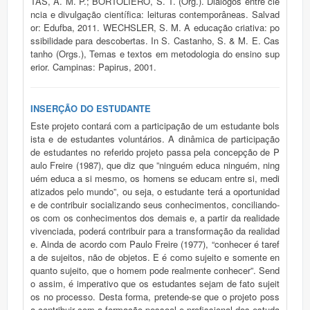
TAS, A. M. P.; BORTOLIERO, S. T. (Org.). Diálogos entre ciê
ncia e divulgação científica: leituras contemporâneas. Salvad
or: Edufba, 2011. WECHSLER, S. M. A educação criativa: po
ssibilidade para descobertas. In S. Castanho, S. & M. E. Cas
tanho (Orgs.), Temas e textos em metodologia do ensino sup
erior. Campinas: Papirus, 2001.
INSERÇÃO DO ESTUDANTE
Este projeto contará com a participação de um estudante bols
ista e de estudantes voluntários. A dinâmica de participação
de estudantes no referido projeto passa pela concepção de P
aulo Freire (1987), que diz que ”ninguém educa ninguém, ning
uém educa a si mesmo, os homens se educam entre si, medi
atizados pelo mundo”, ou seja, o estudante terá a oportunidad
e de contribuir socializando seus conhecimentos, conciliando-
os com os conhecimentos dos demais e, a partir da realidade
vivenciada, poderá contribuir para a transformação da realidad
e. Ainda de acordo com Paulo Freire (1977), “conhecer é taref
a de sujeitos, não de objetos. E é como sujeito e somente en
quanto sujeito, que o homem pode realmente conhecer”. Send
o assim, é imperativo que os estudantes sejam de fato sujeit
os no processo. Desta forma, pretende-se que o projeto poss
a contribuir com a formação pessoal e profissional dos estuda