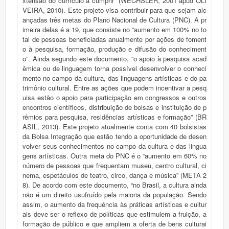
xtensão do currículo a cumprir” (WECHSLER, 2001 apud OLI
VEIRA, 2010). Este projeto visa contribuir para que sejam alc
ançadas três metas do Plano Nacional de Cultura (PNC). A pr
imeira delas é a 19, que consiste no “aumento em 100% no to
tal de pessoas beneficiadas anualmente por ações de foment
o à pesquisa, formação, produção e difusão do conheciment
o”. Ainda segundo este documento, “o apoio à pesquisa acad
êmica ou de linguagem torna possível desenvolver o conheci
mento no campo da cultura, das linguagens artísticas e do pa
trimônio cultural. Entre as ações que podem incentivar a pesq
uisa estão o apoio para participação em congressos e outros
encontros científicos, distribuição de bolsas e instituição de p
rêmios para pesquisa, residências artísticas e formação” (BR
ASIL, 2013). Este projeto atualmente conta com 40 bolsistas
da Bolsa Integração que estão tendo a oportunidade de desen
volver seus conhecimentos no campo da cultura e das lingua
gens artísticas. Outra meta do PNC é o “aumento em 60% no
número de pessoas que frequentam museu, centro cultural, ci
nema, espetáculos de teatro, circo, dança e música” (META 2
8). De acordo com este documento, “no Brasil, a cultura ainda
não é um direito usufruído pela maioria da população. Sendo
assim, o aumento da frequência às práticas artísticas e cultur
ais deve ser o reflexo de políticas que estimulem a fruição, a
formação de público e que ampliem a oferta de bens culturai