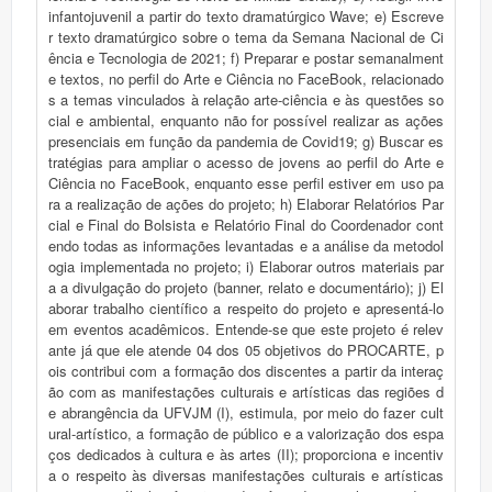
infantojuvenil a partir do texto dramatúrgico Wave; e) Escreve
r texto dramatúrgico sobre o tema da Semana Nacional de Ci
ência e Tecnologia de 2021; f) Preparar e postar semanalment
e textos, no perfil do Arte e Ciência no FaceBook, relacionado
s a temas vinculados à relação arte-ciência e às questões so
cial e ambiental, enquanto não for possível realizar as ações
presenciais em função da pandemia de Covid19; g) Buscar es
tratégias para ampliar o acesso de jovens ao perfil do Arte e
Ciência no FaceBook, enquanto esse perfil estiver em uso pa
ra a realização de ações do projeto; h) Elaborar Relatórios Par
cial e Final do Bolsista e Relatório Final do Coordenador cont
endo todas as informações levantadas e a análise da metodol
ogia implementada no projeto; i) Elaborar outros materiais par
a a divulgação do projeto (banner, relato e documentário); j) El
aborar trabalho científico a respeito do projeto e apresentá-lo
em eventos acadêmicos. Entende-se que este projeto é relev
ante já que ele atende 04 dos 05 objetivos do PROCARTE, p
ois contribui com a formação dos discentes a partir da interaç
ão com as manifestações culturais e artísticas das regiões d
e abrangência da UFVJM (I), estimula, por meio do fazer cult
ural-artístico, a formação de público e a valorização dos espa
ços dedicados à cultura e às artes (II); proporciona e incentiv
a o respeito às diversas manifestações culturais e artísticas