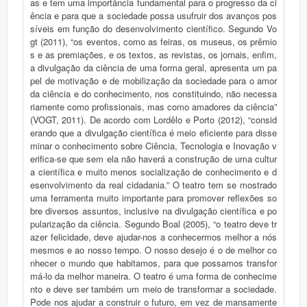
as e tem uma importância fundamental para o progresso da ci
ência e para que a sociedade possa usufruir dos avanços pos
síveis em função do desenvolvimento científico. Segundo Vo
gt (2011), “os eventos, como as feiras, os museus, os prêmio
s e as premiações, e os textos, as revistas, os jornais, enfim,
a divulgação da ciência de uma forma geral, apresenta um pa
pel de motivação e de mobilização da sociedade para o amor
da ciência e do conhecimento, nos constituindo, não necessa
riamente como profissionais, mas como amadores da ciência”
(VOGT, 2011). De acordo com Lordêlo e Porto (2012), “consid
erando que a divulgação científica é meio eficiente para disse
minar o conhecimento sobre Ciência, Tecnologia e Inovação v
erifica-se que sem ela não haverá a construção de uma cultur
a científica e muito menos socialização de conhecimento e d
esenvolvimento da real cidadania.” O teatro tem se mostrado
uma ferramenta muito importante para promover reflexões so
bre diversos assuntos, inclusive na divulgação científica e po
pularização da ciência. Segundo Boal (2005), “o teatro deve tr
azer felicidade, deve ajudar-nos a conhecermos melhor a nós
mesmos e ao nosso tempo. O nosso desejo é o de melhor co
nhecer o mundo que habitamos, para que possamos transfor
má-lo da melhor maneira. O teatro é uma forma de conhecime
nto e deve ser também um meio de transformar a sociedade.
Pode nos ajudar a construir o futuro, em vez de mansamente