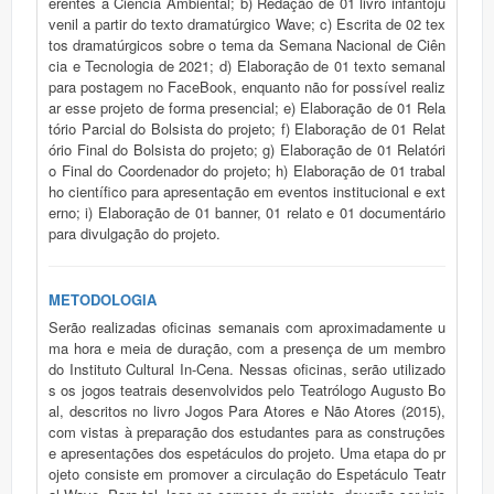
erentes à Ciência Ambiental; b) Redação de 01 livro infantoju
venil a partir do texto dramatúrgico Wave; c) Escrita de 02 tex
tos dramatúrgicos sobre o tema da Semana Nacional de Ciên
cia e Tecnologia de 2021; d) Elaboração de 01 texto semanal
para postagem no FaceBook, enquanto não for possível realiz
ar esse projeto de forma presencial; e) Elaboração de 01 Rela
tório Parcial do Bolsista do projeto; f) Elaboração de 01 Relat
ório Final do Bolsista do projeto; g) Elaboração de 01 Relatóri
o Final do Coordenador do projeto; h) Elaboração de 01 trabal
ho científico para apresentação em eventos institucional e ext
erno; i) Elaboração de 01 banner, 01 relato e 01 documentário
para divulgação do projeto.
METODOLOGIA
Serão realizadas oficinas semanais com aproximadamente u
ma hora e meia de duração, com a presença de um membro
do Instituto Cultural In-Cena. Nessas oficinas, serão utilizado
s os jogos teatrais desenvolvidos pelo Teatrólogo Augusto Bo
al, descritos no livro Jogos Para Atores e Não Atores (2015),
com vistas à preparação dos estudantes para as construções
e apresentações dos espetáculos do projeto. Uma etapa do pr
ojeto consiste em promover a circulação do Espetáculo Teatr