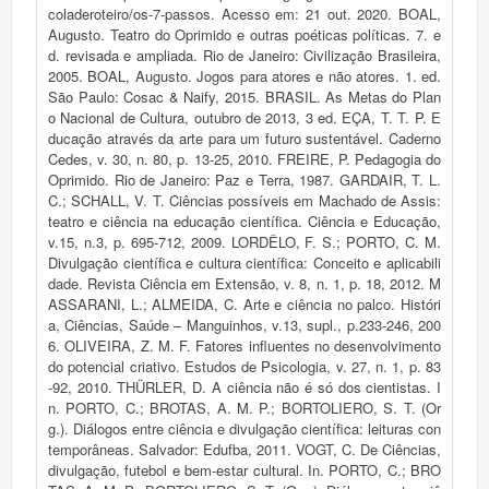
coladeroteiro/os-7-passos. Acesso em: 21 out. 2020. BOAL,
Augusto. Teatro do Oprimido e outras poéticas políticas. 7. e
d. revisada e ampliada. Rio de Janeiro: Civilização Brasileira,
2005. BOAL, Augusto. Jogos para atores e não atores. 1. ed.
São Paulo: Cosac & Naify, 2015. BRASIL. As Metas do Plan
o Nacional de Cultura, outubro de 2013, 3 ed. EÇA, T. T. P. E
ducação através da arte para um futuro sustentável. Caderno
Cedes, v. 30, n. 80, p. 13-25, 2010. FREIRE, P. Pedagogia do
Oprimido. Rio de Janeiro: Paz e Terra, 1987. GARDAIR, T. L.
C.; SCHALL, V. T. Ciências possíveis em Machado de Assis:
teatro e ciência na educação científica. Ciência e Educação,
v.15, n.3, p. 695-712, 2009. LORDÊLO, F. S.; PORTO, C. M.
Divulgação científica e cultura científica: Conceito e aplicabili
dade. Revista Ciência em Extensão, v. 8, n. 1, p. 18, 2012. M
ASSARANI, L.; ALMEIDA, C. Arte e ciência no palco. Históri
a, Ciências, Saúde – Manguinhos, v.13, supl., p.233-246, 200
6. OLIVEIRA, Z. M. F. Fatores influentes no desenvolvimento
do potencial criativo. Estudos de Psicologia, v. 27, n. 1, p. 83
-92, 2010. THÜRLER, D. A ciência não é só dos cientistas. I
n. PORTO, C.; BROTAS, A. M. P.; BORTOLIERO, S. T. (Or
g.). Diálogos entre ciência e divulgação científica: leituras con
temporâneas. Salvador: Edufba, 2011. VOGT, C. De Ciências,
divulgação, futebol e bem-estar cultural. In. PORTO, C.; BRO