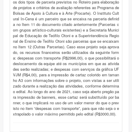
os dois tipos de parceria previstos no Roteiro para elaboração
de projetos e critérios de avaliação referentes ao Programa de
Bolsas de Apoio à Cultura e à Arte (Procarte). O Instituto Cult
ural In-Cena é um parceiro que se encaixa na parceria definid
a no Item 11 do documento citado anteriormente (Parcerias c
om grupos artístico-culturais existentes) e a Secretaria Munici
pal de Educação de Teófilo Otoni e a Superintendência Regio
nal de Ensino de Teófilo Otoni são parceiras que se encaixam
no Item 12 (Outras Parcerias). Caso esse projeto seja aprova
do, os recursos financeiros serão utilizados da seguinte form
a: despesas com transporte (R$2996,00), o que possibilitará o
deslocamento da equipe até os municípios em que as ativida
des serão realizadas; e despesas com serviços da gráfica UF
VJM (R$4,00), para a impressão de cartaz colorido em taman
ho A3 com informações sobre o projeto, com vistas a ser utili
zado durante a realização das atividades, conforme determina
o edital. Ao longo do ano de 2021, caso seja aberto pregão pa
ra impressão de banners, esse cartaz será substituído por ba
nner, o que implicará no uso de um valor menor do que o prev
isto no item “despesas com transporte”, para que não seja o e
xtrapolado o valor máximo permitido pelo edital (R$3000,00).