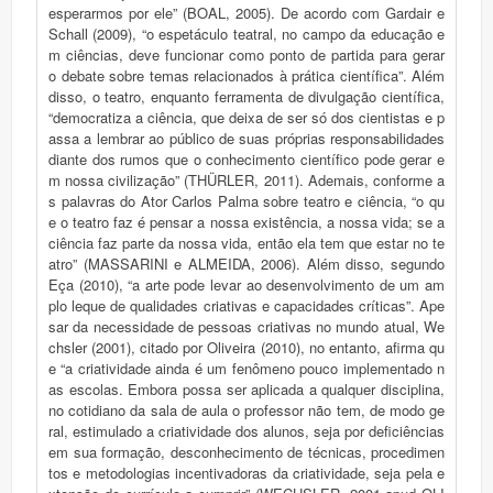
esperarmos por ele” (BOAL, 2005). De acordo com Gardair e
Schall (2009), “o espetáculo teatral, no campo da educação e
m ciências, deve funcionar como ponto de partida para gerar
o debate sobre temas relacionados à prática científica”. Além
disso, o teatro, enquanto ferramenta de divulgação científica,
“democratiza a ciência, que deixa de ser só dos cientistas e p
assa a lembrar ao público de suas próprias responsabilidades
diante dos rumos que o conhecimento científico pode gerar e
m nossa civilização” (THÜRLER, 2011). Ademais, conforme a
s palavras do Ator Carlos Palma sobre teatro e ciência, “o qu
e o teatro faz é pensar a nossa existência, a nossa vida; se a
ciência faz parte da nossa vida, então ela tem que estar no te
atro” (MASSARINI e ALMEIDA, 2006). Além disso, segundo
Eça (2010), “a arte pode levar ao desenvolvimento de um am
plo leque de qualidades criativas e capacidades críticas”. Ape
sar da necessidade de pessoas criativas no mundo atual, We
chsler (2001), citado por Oliveira (2010), no entanto, afirma qu
e “a criatividade ainda é um fenômeno pouco implementado n
as escolas. Embora possa ser aplicada a qualquer disciplina,
no cotidiano da sala de aula o professor não tem, de modo ge
ral, estimulado a criatividade dos alunos, seja por deficiências
em sua formação, desconhecimento de técnicas, procedimen
tos e metodologias incentivadoras da criatividade, seja pela e