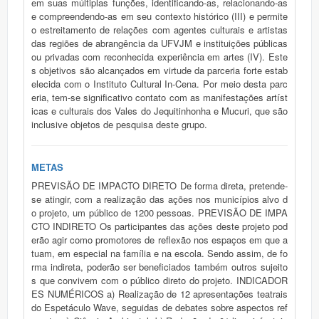
em suas múltiplas funções, identificando-as, relacionando-as
e compreendendo-as em seu contexto histórico (III) e permite
o estreitamento de relações com agentes culturais e artistas
das regiões de abrangência da UFVJM e instituições públicas
ou privadas com reconhecida experiência em artes (IV). Este
s objetivos são alcançados em virtude da parceria forte estab
elecida com o Instituto Cultural In-Cena. Por meio desta parc
eria, tem-se significativo contato com as manifestações artíst
icas e culturais dos Vales do Jequitinhonha e Mucuri, que são
inclusive objetos de pesquisa deste grupo.
METAS
PREVISÃO DE IMPACTO DIRETO De forma direta, pretende-
se atingir, com a realização das ações nos municípios alvo d
o projeto, um público de 1200 pessoas. PREVISÃO DE IMPA
CTO INDIRETO Os participantes das ações deste projeto pod
erão agir como promotores de reflexão nos espaços em que a
tuam, em especial na família e na escola. Sendo assim, de fo
rma indireta, poderão ser beneficiados também outros sujeito
s que convivem com o público direto do projeto. INDICADOR
ES NUMÉRICOS a) Realização de 12 apresentações teatrais
do Espetáculo Wave, seguidas de debates sobre aspectos ref