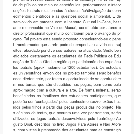
ão de público por meio de espetáculos, performances e interv
enções teatrais relacionados à discussão/divulgação de conh
ecimentos científicos e às questões social e ambiental. É de
senvolvido em parceria com o Instituto Cultural In-Cena, bast
ante reconhecido no Vale do Mucuri, constituído por atores e
diretor profissional que muito contribuem para o avanço do pr
ojeto. Tal projeto está sendo proposto considerando-se o pape
l transformador que a arte pode desempenhar na vida dos suj
eitos, abordado por diversos autores na atualidade. Serão ben
eficiados diretamente os estudantes da Rede Pública de Edu
cação de Teófilo Otoni e região que participarão dos espetácu
los teatrais (aproximadamente 1200 estudantes). Os estudant
es universitários envolvidos no projeto também serão benefici
ados diretamente, por terem a oportunidade de se aprofundare
m nos temas que são discutidos nas peças, bem como pela
aproximação com a cultura e a arte. De forma indireta, serão
beneficiados os familiares dos estudantes participantes, que
poderão ser “contagiados” pelos conhecimentos/reflexões traz
idos pelos filhos a partir das peças produzidas no projeto. Na
s oficinas de teatro, que ocorrem uma vez por semana, serão
utilizados os jogos teatrais desenvolvidos pelo Teatrólogo Au
gusto Boal, descritos no livro Jogos Para Atores e Não Atore
s, com vistas à preparação dos estudantes para as construçõ