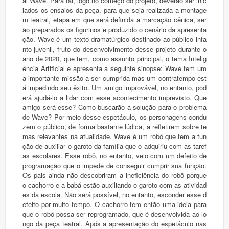
al Wave. Para tal, logo no começo do projeto, deverão ser inic
iados os ensaios da peça, para que seja realizada a montage
m teatral, etapa em que será definida a marcação cênica, ser
ão preparados os figurinos e produzido o cenário da apresenta
ção. Wave é um texto dramatúrgico destinado ao público infa
nto-juvenil, fruto do desenvolvimento desse projeto durante o
ano de 2020, que tem, como assunto principal, o tema Intelig
ência Artificial e apresenta a seguinte sinopse: Wave tem um
a importante missão a ser cumprida mas um contratempo est
á impedindo seu êxito. Um amigo improvável, no entanto, pod
erá ajudá-lo a lidar com esse acontecimento imprevisto. Que
amigo será esse? Como buscarão a solução para o problema
de Wave? Por meio desse espetáculo, os personagens condu
zem o público, de forma bastante lúdica, a refletirem sobre te
mas relevantes na atualidade. Wave é um robô que tem a fun
ção de auxiliar o garoto da família que o adquiriu com as taref
as escolares. Esse robô, no entanto, veio com um defeito de
programação que o impede de conseguir cumprir sua função.
Os pais ainda não descobriram a ineficiência do robô porque
o cachorro e a babá estão auxiliando o garoto com as atividad
es da escola. Não será possível, no entanto, esconder esse d
efeito por muito tempo. O cachorro tem então uma ideia para
que o robô possa ser reprogramado, que é desenvolvida ao lo
ngo da peça teatral. Após a apresentação do espetáculo nas