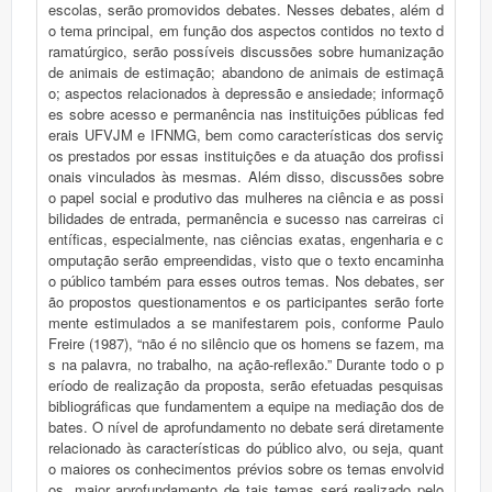
escolas, serão promovidos debates. Nesses debates, além d
o tema principal, em função dos aspectos contidos no texto d
ramatúrgico, serão possíveis discussões sobre humanização
de animais de estimação; abandono de animais de estimaçã
o; aspectos relacionados à depressão e ansiedade; informaçõ
es sobre acesso e permanência nas instituições públicas fed
erais UFVJM e IFNMG, bem como características dos serviç
os prestados por essas instituições e da atuação dos profissi
onais vinculados às mesmas. Além disso, discussões sobre
o papel social e produtivo das mulheres na ciência e as possi
bilidades de entrada, permanência e sucesso nas carreiras ci
entíficas, especialmente, nas ciências exatas, engenharia e c
omputação serão empreendidas, visto que o texto encaminha
o público também para esses outros temas. Nos debates, ser
ão propostos questionamentos e os participantes serão forte
mente estimulados a se manifestarem pois, conforme Paulo
Freire (1987), “não é no silêncio que os homens se fazem, ma
s na palavra, no trabalho, na ação-reflexão.” Durante todo o p
eríodo de realização da proposta, serão efetuadas pesquisas
bibliográficas que fundamentem a equipe na mediação dos de
bates. O nível de aprofundamento no debate será diretamente
relacionado às características do público alvo, ou seja, quant
o maiores os conhecimentos prévios sobre os temas envolvid
os, maior aprofundamento de tais temas será realizado pelo