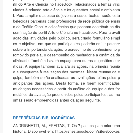
rfil do Arte e Ciência no FaceBook, relacionados a temas vinc
ulados à relação arte-ciência e às questões social e ambienta
l. Para ampliar o acesso de jovens a esses textos, serão esta
belecidas parcerias com professores da rede pública de ensin
o de Teófilo Otoni e adjacências que possam contribuir na dis
seminação do perfil Arte e Ciência no FaceBook. Para a avali
ação das atividades pelo público, será criado formulário simpl
es e objetivo, em que os participantes poderão emitir parecer
sobre a importância da ação, o acréscimo de conhecimento p
romovido por ela, o desempenho do mediador e a dinâmica da
atividade. Também haverá espaço para outras sugestões e cr
íticas. A equipe também avaliará as ações, na primeira reuniã
o subsequente à realização das mesmas. Nesta reunião da e
quipe, também serão analisadas as avaliações feitas pelos p
articipantes das ações. Desta forma, se forem identificadas
mudanças necessárias a partir da análise da equipe e dos for
mulários de avaliação preenchidos pelos participantes, as me
smas serão empreendidas antes da ação seguinte.
REFERÊNCIAS BIBLIOGRÁFICAS
ANDRIGHETTI, M., FREITAS, T. Os 7 passos para criar uma
história. Disponível em: https://sites.google.com/site/ebookes