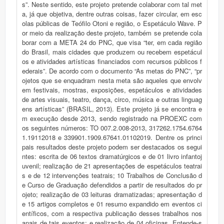
s”. Neste sentido, este projeto pretende colaborar com tal met
a, já que objetiva, dentre outras coisas, fazer circular, em esc
olas públicas de Teófilo Otoni e região, o Espetáculo Wave. P
or meio da realização deste projeto, também se pretende cola
borar com a META 24 do PNC, que visa “ter, em cada região
do Brasil, mais cidades que produzem ou recebem espetácul
os e atividades artísticas financiados com recursos públicos f
ederais”. De acordo com o documento “As metas do PNC”, “pr
ojetos que se enquadram nesta meta são aqueles que envolv
em festivais, mostras, exposições, espetáculos e atividades
de artes visuais, teatro, dança, circo, música e outras linguag
ens artísticas” (BRASIL, 2013). Este projeto já se encontra e
m execução desde 2013, sendo registrado na PROEXC com
os seguintes números: TO 007.2.008-2013, 317262.1754.6764
1.19112018 e 339901.1909.67641.01102019. Dentre os princi
pais resultados deste projeto podem ser destacados os segui
ntes: escrita de 06 textos dramatúrgicos e de 01 livro infantoj
uvenil; realização de 21 apresentações de espetáculos teatrai
s e de 12 intervenções teatrais; 10 Trabalhos de Conclusão d
e Curso de Graduação defendidos a partir de resultados do pr
ojeto; realização de 03 leituras dramatizadas; apresentação d
e 15 artigos completos e 01 resumo expandido em eventos ci
entíficos, com a respectiva publicação desses trabalhos nos
anais de tais eventos; e realização de 04 oficinas. Entende-s