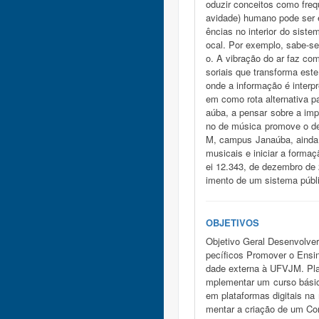
oduzir conceitos como freq
avidade) humano pode ser 
ências no interior do siste
ocal. Por exemplo, sabe-se
o. A vibração do ar faz co
soriais que transforma este
onde a informação é interp
em como rota alternativa 
aúba, a pensar sobre a imp
no de música promove o de
M, campus Janaúba, ainda n
musicais e iniciar a forma
ei 12.343, de dezembro de 
imento de um sistema públi
OBJETIVOS
Objetivo Geral Desenvolve
pecíficos Promover o Ens
dade externa à UFVJM. Plan
mplementar um curso básic
em plataformas digitais na 
mentar a criação de um C