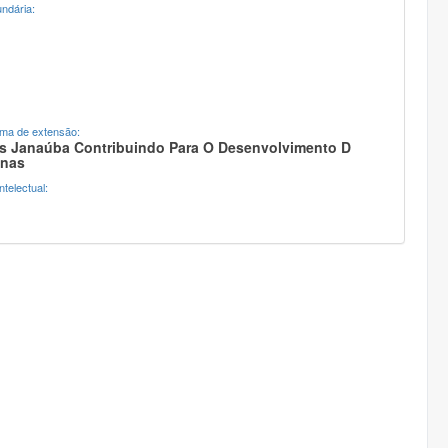
ndária:
ama de extensão:
 Janaúba Contribuindo Para O Desenvolvimento D
inas
telectual: