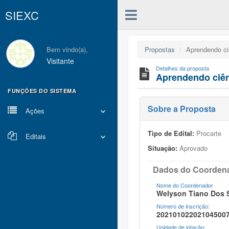
SIEXC
Bem vindo(a),
Propostas
Aprendendo ci
Visitante
Detalhes da proposta
Aprendendo ciên
FUNÇÕES DO SISTEMA
Sobre a Proposta
Ações
Tipo de Edital:
Procarte
Editais
Situação:
Aprovado
Dados do Coorden
Nome do Coordenador
Welyson Tiano Dos 
Número de inscrição:
20210102202104500
Unidade de lotação: