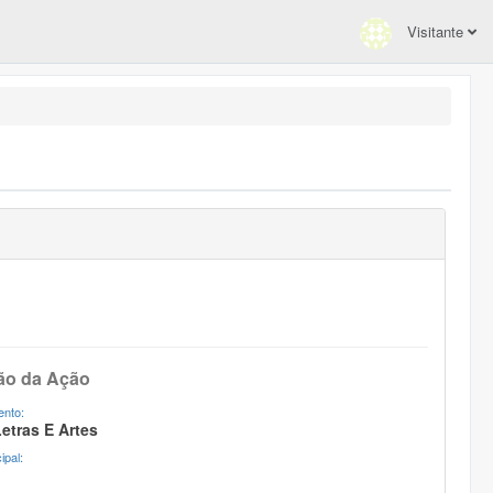
Visitante
ão da Ação
nto:
Letras E Artes
ipal: