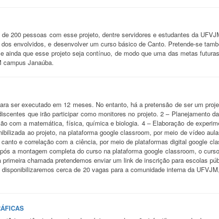
 de 200 pessoas com esse projeto, dentre servidores e estudantes da UFVJ
 dos envolvidos, e desenvolver um curso básico de Canto. Pretende-se também
-se ainda que esse projeto seja contínuo, de modo que uma das metas futura
M campus Janaúba.
 para ser executado em 12 meses. No entanto, há a pretensão de ser um proj
discentes que irão participar como monitores no projeto. 2 – Planejamento da
ção com a matemática, física, química e biologia. 4 – Elaboração de experim
nibilizada ao projeto, na plataforma google classroom, por meio de vídeo aula
e canto e correlação com a ciência, por meio de plataformas digital google cla
 Após a montagem completa do curso na plataforma google classroom, o curso
primeira chamada pretendemos enviar um link de inscrição para escolas púb
 disponibilizaremos cerca de 20 vagas para a comunidade interna da UFVJM,
RÁFICAS