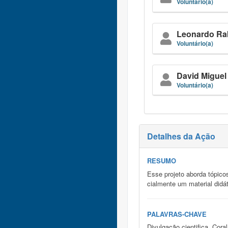
Voluntário(a)
Leonardo Rab
Voluntário(a)
David Miguel
Voluntário(a)
Detalhes da Ação
RESUMO
Esse projeto aborda tópico
cialmente um material didát
PALAVRAS-CHAVE
Divulgação cientifica, Cora