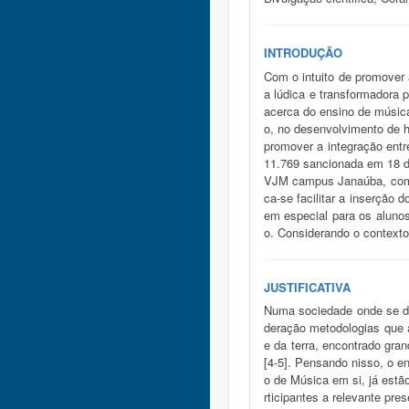
INTRODUÇÃO
Com o intuito de promover 
a lúdica e transformadora 
acerca do ensino de músic
o, no desenvolvimento de ha
promover a integração entr
11.769 sancionada em 18 d
VJM campus Janaúba, com au
ca-se facilitar a inserção
em especial para os aluno
o. Considerando o contexto
JUSTIFICATIVA
Numa sociedade onde se des
deração metodologias que 
e da terra, encontrado gra
[4-5]. Pensando nisso, o e
o de Música em si, já estã
rticipantes a relevante pr