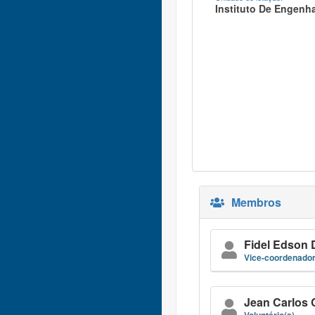
Instituto De Engenha
Membros
Fidel Edson 
Vice-coordenador
Jean Carlos 
Voluntário(a)