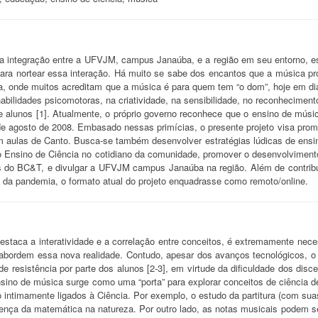
a integração entre a UFVJM, campus Janaúba, e a região em seu entorno, es
para nortear essa interação. Há muito se sabe dos encantos que a música p
a, onde muitos acreditam que a música é para quem tem “o dom”, hoje em di
bilidades psicomotoras, na criatividade, na sensibilidade, no reconhecimento
e alunos [1]. Atualmente, o próprio governo reconhece que o ensino de músi
e agosto de 2008. Embasado nessas primícias, o presente projeto visa prom
las de Canto. Busca-se também desenvolver estratégias lúdicas de ensino d
 do Ensino de Ciência no cotidiano da comunidade, promover o desenvolviment
s do BC&T, e divulgar a UFVJM campus Janaúba na região. Além de contribui
 da pandemia, o formato atual do projeto enquadrasse como remoto/online.
taca a interatividade e a correlação entre conceitos, é extremamente nece
abordem essa nova realidade. Contudo, apesar dos avanços tecnológicos, o 
nde resistência por parte dos alunos [2-3], em virtude da dificuldade dos di
nsino de música surge como uma “porta” para explorar conceitos de ciência 
o intimamente ligados à Ciência. Por exemplo, o estudo da partitura (com su
esença da matemática na natureza. Por outro lado, as notas musicais podem s