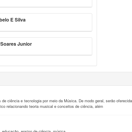
elo E Silva
 Soares Junior
s de ciência e tecnologia por meio da Música. De modo geral, serão oferecida
ico relacionando teoria musical e conceitos de ciência, além
l, educação, ensino de ciência, música