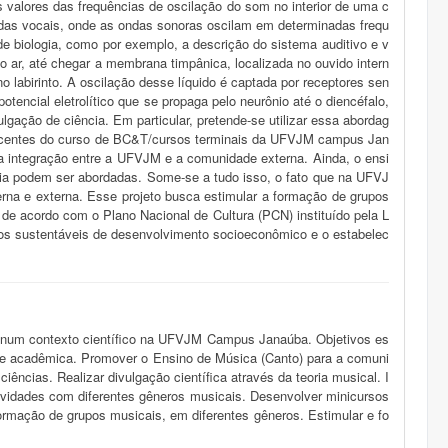
 valores das frequências de oscilação do som no interior de uma c
das vocais, onde as ondas sonoras oscilam em determinadas frequ
 de biologia, como por exemplo, a descrição do sistema auditivo e v
 ar, até chegar a membrana timpânica, localizada no ouvido intern
o labirinto. A oscilação desse líquido é captada por receptores sen
tencial eletrolítico que se propaga pelo neurônio até o diencéfalo,
lgação de ciência. Em particular, pretende-se utilizar essa abordag
discentes do curso de BC&T/cursos terminais da UFVJM campus Jan
 a integração entre a UFVJM e a comunidade externa. Ainda, o ensi
ria podem ser abordadas. Some-se a tudo isso, o fato que na UFVJ
rna e externa. Esse projeto busca estimular a formação de grupos
e acordo com o Plano Nacional de Cultura (PCN) instituído pela L
los sustentáveis de desenvolvimento socioeconômico e o estabelec
a num contexto científico na UFVJM Campus Janaúba. Objetivos es
 acadêmica. Promover o Ensino de Música (Canto) para a comuni
ncias. Realizar divulgação científica através da teoria musical. I
ividades com diferentes gêneros musicais. Desenvolver minicursos
 formação de grupos musicais, em diferentes gêneros. Estimular e fo