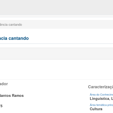
ência cantando
cia cantando
ador
Caracterizaç
Área do Conhecime
Santos Ramos
Linguística, 
Área temática princ
75
Cultura