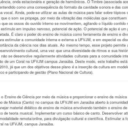
uência, onda estacionária e geração de harmônicos. O Timbre (associada aos
entendido como uma consequência do formato da cavidade sonora e das cor
ma vocal. Ainda, pode-se utilizar as aulas de música para falar sobre tópicos
 que o som se propaga, por meio da vibração das moléculas que constituem o
m que os ossos do ouvido interno se movimentem, agitando o líquido contido n
 estímulo em impulso nervoso, potencial de ação. O potencial de ação é um po
retada. É claro o poder do ensino de música como ferramenta de ensino e divu
para estimular a comunidade interna e externa a UFVJM, e em especial os 
ortância da ciência nos dias atuais. Ao mesmo tempo, esse projeto permite
senvolvimento cultural, uma vez que uma diversidade de ritmos e sua histó
ão se desenvolve regularmente atividades culturais para a comunidade inte
ção de um Coral na UFVJM campus Janaúba. Deste modo, este trabalho está d
2010, já que um dos objetivos desse plano é a inserção da cultura em mode
co e participando de gestão (Plano Nacional de Cultura).
r o Ensino de Ciência por meio da música e proporcionar o ensino da músic
ino de Música (Canto) no campus da UFVJM em Janaúba aberto à comunidade
ejar material didático de ensino de música envolvendo também o ensino de ciê
o de teoria musical. Implementar um curso básico de canto. Desenvolver at
modalidade remota/online, para divulgação cultural e científica. Estimular a
oral na UFVJM, campus Janaúba.