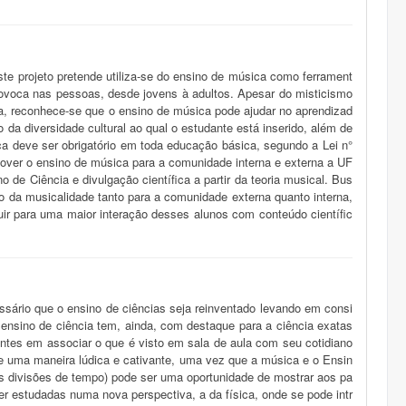
te projeto pretende utiliza-se do ensino de música como ferrament
rovoca nas pessoas, desde jovens à adultos. Apesar do misticismo
a, reconhece-se que o ensino de música pode ajudar no aprendizad
 da diversidade cultural ao qual o estudante está inserido, além de
ca deve ser obrigatório em toda educação básica, segundo a Lei n°
over o ensino de música para a comunidade interna e externa a UF
e Ciência e divulgação científica a partir da teoria musical. Bus
o da musicalidade tanto para a comunidade externa quanto interna,
r para uma maior interação desses alunos com conteúdo científic
ssário que o ensino de ciências seja reinventado levando em consi
ensino de ciência tem, ainda, com destaque para a ciência exatas
scentes em associar o que é visto em sala de aula com seu cotidiano
de uma maneira lúdica e cativante, uma vez que a música e o Ensin
as divisões de tempo) pode ser uma oportunidade de mostrar aos pa
er estudadas numa nova perspectiva, a da física, onde se pode intr