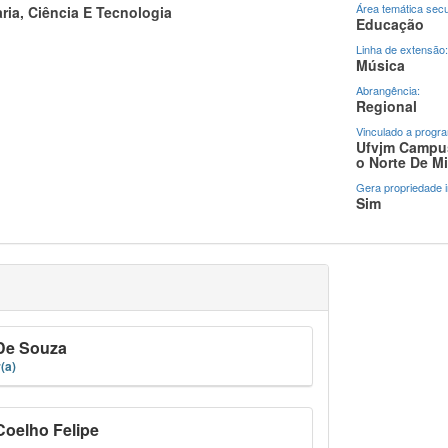
Área temática secu
ria, Ciência E Tecnologia
Educação
Linha de extensão:
Música
Abrangência:
Regional
Vinculado a progr
Ufvjm Campus
O Norte De M
Gera propriedade in
Sim
De Souza
(a)
Coelho Felipe