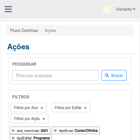
Visitante
Fluxo Contínuo
Ações
Ações
PESQUISAR
Buscar
FILTROS
Filtrar por Ano
Filtrar por Edital
Filtrar por Ação
ano_inscricao:
2021
tipoAcao:
Curso/Oficina
tipoEdital:
Programa