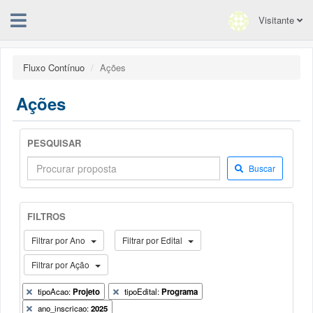
Visitante
Fluxo Contínuo
Ações
Ações
PESQUISAR
Buscar
FILTROS
Filtrar por Ano
Filtrar por Edital
Filtrar por Ação
tipoAcao:
Projeto
tipoEdital:
Programa
ano_inscricao:
2025