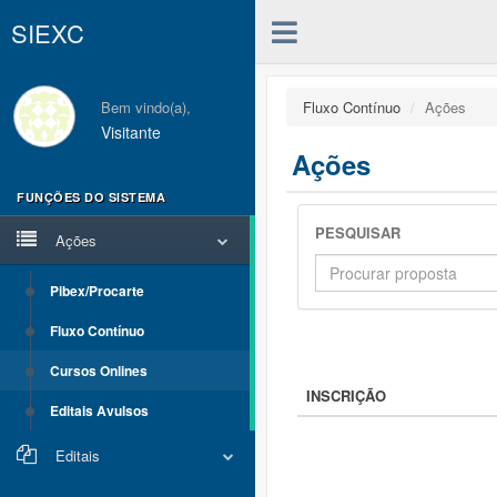
SIEXC
Bem vindo(a),
Fluxo Contínuo
Ações
Visitante
Ações
FUNÇÕES DO SISTEMA
PESQUISAR
Ações
Pibex/Procarte
Fluxo Contínuo
Cursos Onlines
INSCRIÇÃO
Editais Avulsos
Editais