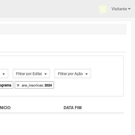
Visitante
o
Filtrar por Edital
Filtrar por Ação
ograma
ano_inscricao:
2024
NICIO
DATA FIM