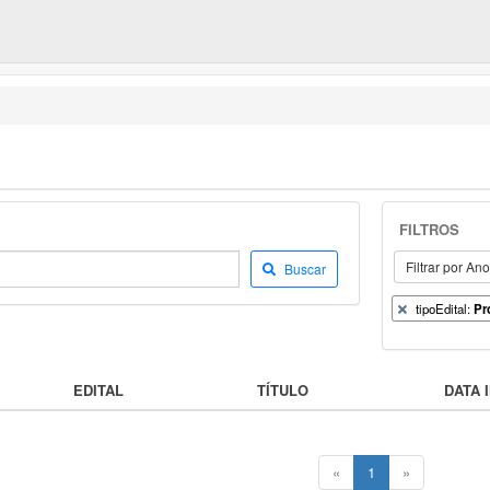
FILTROS
Filtrar por An
Buscar
tipoEdital:
Pr
EDITAL
TÍTULO
DATA I
«
1
»