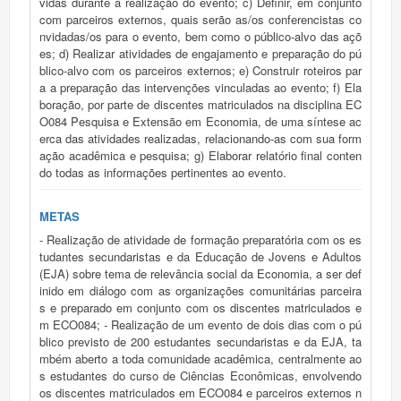
vidas durante a realização do evento; c) Definir, em conjunto
com parceiros externos, quais serão as/os conferencistas co
nvidadas/os para o evento, bem como o público-alvo das açõ
es; d) Realizar atividades de engajamento e preparação do pú
blico-alvo com os parceiros externos; e) Construir roteiros par
a a preparação das intervenções vinculadas ao evento; f) Ela
boração, por parte de discentes matriculados na disciplina EC
O084 Pesquisa e Extensão em Economia, de uma síntese ac
erca das atividades realizadas, relacionando-as com sua form
ação acadêmica e pesquisa; g) Elaborar relatório final conten
do todas as informações pertinentes ao evento.
METAS
- Realização de atividade de formação preparatória com os es
tudantes secundaristas e da Educação de Jovens e Adultos
(EJA) sobre tema de relevância social da Economia, a ser def
inido em diálogo com as organizações comunitárias parceira
s e preparado em conjunto com os discentes matriculados e
m ECO084; - Realização de um evento de dois dias com o pú
blico previsto de 200 estudantes secundaristas e da EJA, ta
mbém aberto a toda comunidade acadêmica, centralmente ao
s estudantes do curso de Ciências Econômicas, envolvendo
os discentes matriculados em ECO084 e parceiros externos n