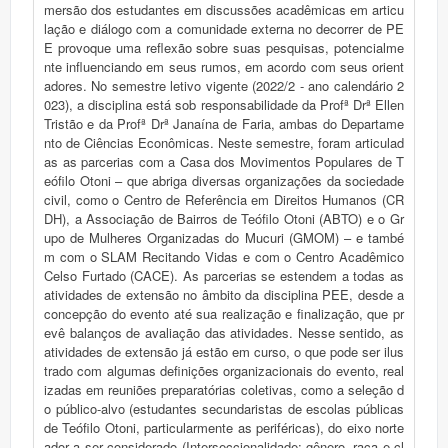
mersão dos estudantes em discussões acadêmicas em articu
lação e diálogo com a comunidade externa no decorrer de PE
E provoque uma reflexão sobre suas pesquisas, potencialme
nte influenciando em seus rumos, em acordo com seus orient
adores. No semestre letivo vigente (2022/2 - ano calendário 2
023), a disciplina está sob responsabilidade da Profª Drª Ellen
Tristão e da Profª Drª Janaína de Faria, ambas do Departame
nto de Ciências Econômicas. Neste semestre, foram articulad
as as parcerias com a Casa dos Movimentos Populares de T
eófilo Otoni – que abriga diversas organizações da sociedade
civil, como o Centro de Referência em Direitos Humanos (CR
DH), a Associação de Bairros de Teófilo Otoni (ABTO) e o Gr
upo de Mulheres Organizadas do Mucuri (GMOM) – e també
m com o SLAM Recitando Vidas e com o Centro Acadêmico
Celso Furtado (CACE). As parcerias se estendem a todas as
atividades de extensão no âmbito da disciplina PEE, desde a
concepção do evento até sua realização e finalização, que pr
evê balanços de avaliação das atividades. Nesse sentido, as
atividades de extensão já estão em curso, o que pode ser ilus
trado com algumas definições organizacionais do evento, real
izadas em reuniões preparatórias coletivas, como a seleção d
o público-alvo (estudantes secundaristas de escolas públicas
de Teófilo Otoni, particularmente as periféricas), do eixo norte
ador a ser considerado (Interseccionalidade: gênero, raça e cl