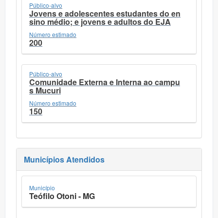
Público-alvo
Jovens e adolescentes estudantes do en
sino médio; e jovens e adultos do EJA
Número estimado
200
Público-alvo
Comunidade Externa e Interna ao campu
s Mucuri
Número estimado
150
Municípios Atendidos
Município
Teófilo Otoni - MG