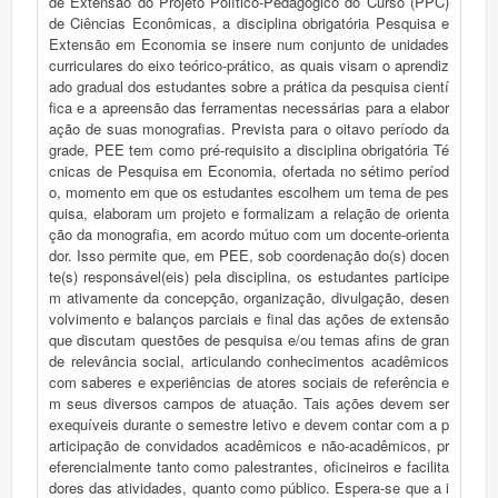
de Extensão do Projeto Político-Pedagógico do Curso (PPC)
de Ciências Econômicas, a disciplina obrigatória Pesquisa e
Extensão em Economia se insere num conjunto de unidades
curriculares do eixo teórico-prático, as quais visam o aprendiz
ado gradual dos estudantes sobre a prática da pesquisa cientí
fica e a apreensão das ferramentas necessárias para a elabor
ação de suas monografias. Prevista para o oitavo período da
grade, PEE tem como pré-requisito a disciplina obrigatória Té
cnicas de Pesquisa em Economia, ofertada no sétimo períod
o, momento em que os estudantes escolhem um tema de pes
quisa, elaboram um projeto e formalizam a relação de orienta
ção da monografia, em acordo mútuo com um docente-orienta
dor. Isso permite que, em PEE, sob coordenação do(s) docen
te(s) responsável(eis) pela disciplina, os estudantes participe
m ativamente da concepção, organização, divulgação, desen
volvimento e balanços parciais e final das ações de extensão
que discutam questões de pesquisa e/ou temas afins de gran
de relevância social, articulando conhecimentos acadêmicos
com saberes e experiências de atores sociais de referência e
m seus diversos campos de atuação. Tais ações devem ser
exequíveis durante o semestre letivo e devem contar com a p
articipação de convidados acadêmicos e não-acadêmicos, pr
eferencialmente tanto como palestrantes, oficineiros e facilita
dores das atividades, quanto como público. Espera-se que a i