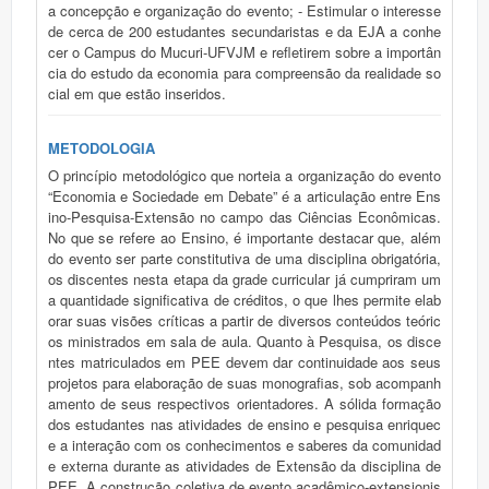
a concepção e organização do evento; - Estimular o interesse
de cerca de 200 estudantes secundaristas e da EJA a conhe
cer o Campus do Mucuri-UFVJM e refletirem sobre a importân
cia do estudo da economia para compreensão da realidade so
cial em que estão inseridos.
METODOLOGIA
O princípio metodológico que norteia a organização do evento
“Economia e Sociedade em Debate” é a articulação entre Ens
ino-Pesquisa-Extensão no campo das Ciências Econômicas.
No que se refere ao Ensino, é importante destacar que, além
do evento ser parte constitutiva de uma disciplina obrigatória,
os discentes nesta etapa da grade curricular já cumpriram um
a quantidade significativa de créditos, o que lhes permite elab
orar suas visões críticas a partir de diversos conteúdos teóric
os ministrados em sala de aula. Quanto à Pesquisa, os disce
ntes matriculados em PEE devem dar continuidade aos seus
projetos para elaboração de suas monografias, sob acompanh
amento de seus respectivos orientadores. A sólida formação
dos estudantes nas atividades de ensino e pesquisa enriquec
e a interação com os conhecimentos e saberes da comunidad
e externa durante as atividades de Extensão da disciplina de
PEE. A construção coletiva de evento acadêmico-extensionis