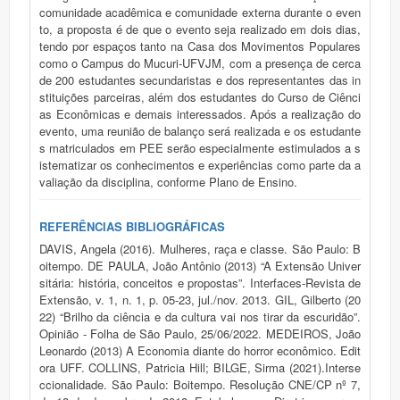
comunidade acadêmica e comunidade externa durante o even
to, a proposta é de que o evento seja realizado em dois dias,
tendo por espaços tanto na Casa dos Movimentos Populares
como o Campus do Mucuri-UFVJM, com a presença de cerca
de 200 estudantes secundaristas e dos representantes das in
stituições parceiras, além dos estudantes do Curso de Ciênci
as Econômicas e demais interessados. Após a realização do
evento, uma reunião de balanço será realizada e os estudante
s matriculados em PEE serão especialmente estimulados a s
istematizar os conhecimentos e experiências como parte da a
valiação da disciplina, conforme Plano de Ensino.
REFERÊNCIAS BIBLIOGRÁFICAS
DAVIS, Angela (2016). Mulheres, raça e classe. São Paulo: B
oitempo. DE PAULA, João Antônio (2013) “A Extensão Univer
sitária: história, conceitos e propostas”. Interfaces-Revista de
Extensão, v. 1, n. 1, p. 05-23, jul./nov. 2013. GIL, Gilberto (20
22) “Brilho da ciência e da cultura vai nos tirar da escuridão”.
Opinião - Folha de São Paulo, 25/06/2022. MEDEIROS, João
Leonardo (2013) A Economia diante do horror econômico. Edit
ora UFF. COLLINS, Patricia Hill; BILGE, Sirma (2021).Interse
ccionalidade. São Paulo: Boitempo. Resolução CNE/CP nº 7,