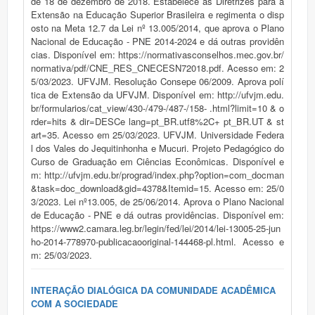
de 18 de dezembro de 2018. Estabelece as Diretrizes para a
Extensão na Educação Superior Brasileira e regimenta o disp
osto na Meta 12.7 da Lei nº 13.005/2014, que aprova o Plano
Nacional de Educação - PNE 2014-2024 e dá outras providên
cias. Disponível em: https://normativasconselhos.mec.gov.br/
normativa/pdf/CNE_RES_CNECESN72018.pdf. Acesso em: 2
5/03/2023. UFVJM. Resolução Consepe 06/2009. Aprova polí
tica de Extensão da UFVJM. Disponível em: http://ufvjm.edu.
br/formularios/cat_view/430-/479-/487-/158- .html?limit=10 & o
rder=hits & dir=DESCe lang=pt_BR.utf8%2C+ pt_BR.UT & st
art=35. Acesso em 25/03/2023. UFVJM. Universidade Federa
l dos Vales do Jequitinhonha e Mucuri. Projeto Pedagógico do
Curso de Graduação em Ciências Econômicas. Disponível e
m: http://ufvjm.edu.br/prograd/index.php?option=com_docman
&task=doc_download&gid=4378&Itemid=15. Acesso em: 25/0
3/2023. Lei nº13.005, de 25/06/2014. Aprova o Plano Nacional
de Educação - PNE e dá outras providências. Disponível em:
https://www2.camara.leg.br/legin/fed/lei/2014/lei-13005-25-jun
ho-2014-778970-publicacaooriginal-144468-pl.html. Acesso e
m: 25/03/2023.
INTERAÇÃO DIALÓGICA DA COMUNIDADE ACADÊMICA
COM A SOCIEDADE