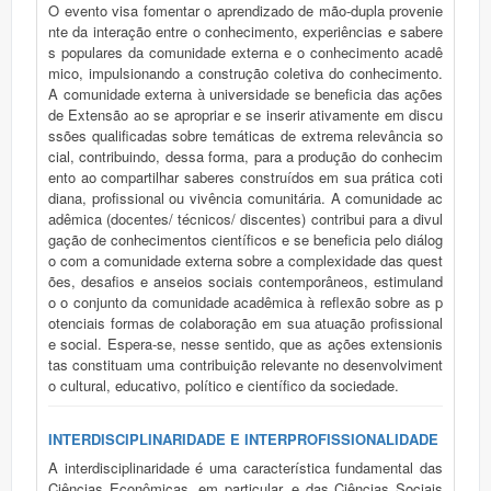
O evento visa fomentar o aprendizado de mão-dupla provenie
nte da interação entre o conhecimento, experiências e sabere
s populares da comunidade externa e o conhecimento acadê
mico, impulsionando a construção coletiva do conhecimento.
A comunidade externa à universidade se beneficia das ações
de Extensão ao se apropriar e se inserir ativamente em discu
ssões qualificadas sobre temáticas de extrema relevância so
cial, contribuindo, dessa forma, para a produção do conhecim
ento ao compartilhar saberes construídos em sua prática coti
diana, profissional ou vivência comunitária. A comunidade ac
adêmica (docentes/ técnicos/ discentes) contribui para a divul
gação de conhecimentos científicos e se beneficia pelo diálog
o com a comunidade externa sobre a complexidade das quest
ões, desafios e anseios sociais contemporâneos, estimuland
o o conjunto da comunidade acadêmica à reflexão sobre as p
otenciais formas de colaboração em sua atuação profissional
e social. Espera-se, nesse sentido, que as ações extensionis
tas constituam uma contribuição relevante no desenvolviment
o cultural, educativo, político e científico da sociedade.
INTERDISCIPLINARIDADE E INTERPROFISSIONALIDADE
A interdisciplinaridade é uma característica fundamental das
Ciências Econômicas, em particular, e das Ciências Sociais