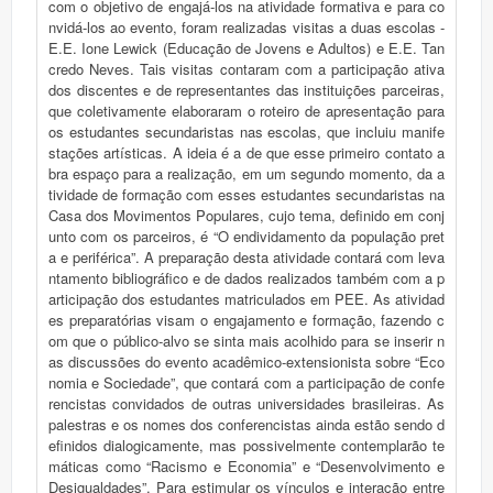
com o objetivo de engajá-los na atividade formativa e para co
nvidá-los ao evento, foram realizadas visitas a duas escolas -
E.E. Ione Lewick (Educação de Jovens e Adultos) e E.E. Tan
credo Neves. Tais visitas contaram com a participação ativa
dos discentes e de representantes das instituições parceiras,
que coletivamente elaboraram o roteiro de apresentação para
os estudantes secundaristas nas escolas, que incluiu manife
stações artísticas. A ideia é a de que esse primeiro contato a
bra espaço para a realização, em um segundo momento, da a
tividade de formação com esses estudantes secundaristas na
Casa dos Movimentos Populares, cujo tema, definido em conj
unto com os parceiros, é “O endividamento da população pret
a e periférica”. A preparação desta atividade contará com leva
ntamento bibliográfico e de dados realizados também com a p
articipação dos estudantes matriculados em PEE. As atividad
es preparatórias visam o engajamento e formação, fazendo c
om que o público-alvo se sinta mais acolhido para se inserir n
as discussões do evento acadêmico-extensionista sobre “Eco
nomia e Sociedade”, que contará com a participação de confe
rencistas convidados de outras universidades brasileiras. As
palestras e os nomes dos conferencistas ainda estão sendo d
efinidos dialogicamente, mas possivelmente contemplarão te
máticas como “Racismo e Economia” e “Desenvolvimento e
Desigualdades”. Para estimular os vínculos e interação entre