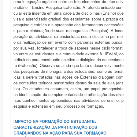
uma integração orgânica entre os três elementos do tripé univ
ersitário – Ensino-Pesquisa-Extensão. A referida unidade curri
cular está inserida em uma cadeia de disciplinas (Ensino) que
visa o aprendizado gradual dos estudantes sobre a prática da
pesquisa científica e a apreensão das ferramentas necessária
s para a elaboração de suas monografias (Pesquisa). A incor
poração de atividades extensionistas nesta disciplina por mei
o da realização de um evento com parcerias externas busca,
por sua vez, fortalecer a troca de saberes nesse ciclo formati
vo entre os estudantes e a comunidade externa à UFVJM, co
ntribuindo para construção coletiva e dialógica do conhecimen
to (Extensão). Observa-se ainda que tanto o desenvolvimento
das pesquisas de monografia dos estudantes, como as temát
icas a serem tratadas nas ações de Extensão dialogam com
os conteúdos teóricos ministrados dentro da sala de aula (ens
ino). Os estudantes assumem, assim, um papel protagonista
na identificação da complementaridade e articulação dos dive
rsos conhecimentos apreendidos nas atividades de ensino, p
esquisa e extensão em seu processo de formação.
IMPACTO NA FORMAÇÃO DO ESTUDANTE:
CARACTERIZAÇÃO DA PARTICIPAÇÃO DOS
GRADUANDOS NA AÇÃO PARA SUA FORMAÇÃO