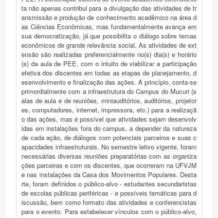
ta não apenas contribui para a divulgação das atividades de tr
ansmissão e produção de conhecimento acadêmico na área d
as Ciências Econômicas, mas fundamentalmente avança em
sua democratização, já que possibilita o diálogo sobre temas
econômicos de grande relevância social. As atividades de ext
ensão são realizadas preferencialmente no(s) dia(s) e horário
(s) da aula de PEE, com o intuito de viabilizar a participação
efetiva dos discentes em todas as etapas de planejamento, d
esenvolvimento e finalização das ações. A princípio, conta-se
primordialmente com a infraestrutura do Campus do Mucuri (s
alas de aula e de reuniões, miniauditórios, auditórios, projetor
es, computadores, internet, impressora, etc.) para a realizaçã
o das ações, mas é possível que atividades sejam desenvolv
idas em instalações fora do campus, a depender da natureza
de cada ação, de diálogos com potenciais parceiros e suas c
apacidades infraestruturais. No semestre letivo vigente, foram
necessárias diversas reuniões preparatórias com as organiza
ções parceiras e com os discentes, que ocorreram na UFVJM
e nas instalações da Casa dos Movimentos Populares. Desta
rte, foram definidos o público-alvo - estudantes secundaristas
de escolas públicas periféricas - e possíveis temáticas para d
iscussão, bem como formato das atividades e conferencistas
para o evento. Para estabelecer vínculos com o público-alvo,