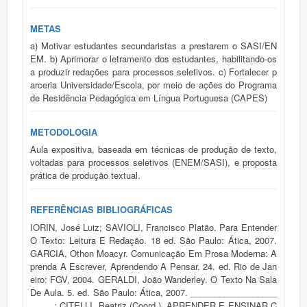
METAS
a) Motivar estudantes secundaristas a prestarem o SASI/EN
EM. b) Aprimorar o letramento dos estudantes, habilitando-os
a produzir redações para processos seletivos. c) Fortalecer p
arceria Universidade/Escola, por meio de ações do Programa
de Residência Pedagógica em Língua Portuguesa (CAPES)
METODOLOGIA
Aula expositiva, baseada em técnicas de produção de texto,
voltadas para processos seletivos (ENEM/SASI), e proposta
prática de produção textual.
REFERÊNCIAS BIBLIOGRÁFICAS
IORIN, José Luiz; SAVIOLI, Francisco Platão. Para Entender
O Texto: Leitura E Redação. 18 ed. São Paulo: Ática, 2007.
GARCIA, Othon Moacyr. Comunicação Em Prosa Moderna: A
prenda A Escrever, Aprendendo A Pensar. 24. ed. Rio de Jan
eiro: FGV, 2004. GERALDI, João Wanderley. O Texto Na Sala
De Aula. 5. ed. São Paulo: Ática, 2007. __________________
_____; CITELLI, Beatriz (Coord.). APRENDER E ENSINAR C