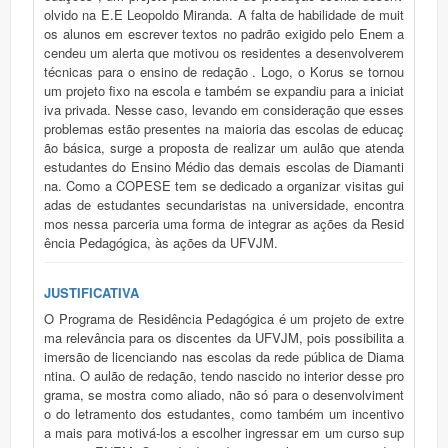
olvido na E.E Leopoldo Miranda. A falta de habilidade de muit
os alunos em escrever textos no padrão exigido pelo Enem a
cendeu um alerta que motivou os residentes a desenvolverem
técnicas para o ensino de redação . Logo, o Korus se tornou
um projeto fixo na escola e também se expandiu para a iniciat
iva privada. Nesse caso, levando em consideração que esses
problemas estão presentes na maioria das escolas de educaç
ão básica, surge a proposta de realizar um aulão que atenda
estudantes do Ensino Médio das demais escolas de Diamanti
na. Como a COPESE tem se dedicado a organizar visitas gui
adas de estudantes secundaristas na universidade, encontra
mos nessa parceria uma forma de integrar as ações da Resid
ência Pedagógica, às ações da UFVJM.
JUSTIFICATIVA
O Programa de Residência Pedagógica é um projeto de extre
ma relevância para os discentes da UFVJM, pois possibilita a
imersão de licenciando nas escolas da rede pública de Diama
ntina. O aulão de redação, tendo nascido no interior desse pro
grama, se mostra como aliado, não só para o desenvolviment
o do letramento dos estudantes, como também um incentivo
a mais para motivá-los a escolher ingressar em um curso sup