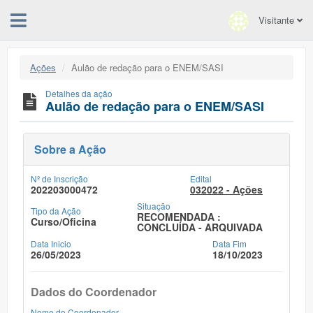
Visitante
Ações
Aulão de redação para o ENEM/SASI
Detalhes da ação
Aulão de redação para o ENEM/SASI
Sobre a Ação
Nº de Inscrição
Edital
202203000472
032022 - Ações
Situação
Tipo da Ação
RECOMENDADA :
Curso/Oficina
CONCLUÍDA - ARQUIVADA
Data Inicio
Data Fim
26/05/2023
18/10/2023
Dados do Coordenador
Nome do Coordenador