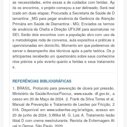
as necessidades, entre essas a de cuidados com feridas. Ap
ós os encontros, o projeto começou a ser delineado; Será real
izado em duas etapas; Procurada a Secretaria de Saúde de D
iamantina _MG para pegar anuência da Gerência da Atenção
Primária em Saúde de Diamantina - MG; Enviados os termos
de anuência da Chefia e Direção UFVJM para assinaturas no
SEI; Serão dois encontros com a população alvo com uso da
s metodologias roda de conversa, aula expositiva e práticas s
upervisionadas em domicílio. Momento em que poderemos ob
servar o desempenho dos técnicos após a parte teórica. Os p
articipantes receberão um questionário sobre seus conhecime
ntos prévios e pós evento quanto a feridas e seus tratamento
s.
REFERÊNCIAS BIBLIOGRÁFICAS
1. BRASIL. Protocolo para prevenção de úlcera por pressão.
Ministério da Saúde/Anvisa/Fiocruz, www.saude. df.gov.br., a
cesso em 20 de Maço de 2024. 2. Frank da Silva Torres et al.
Manual de Prevenção e Tratamento de Lesões por Fricção, 2
016. Disponível em www.sobenfee.org.br/artigos, acesso em
20 de junho de 2024; 3.Wilke M. G. Luis A. Tratamento lesão
tibial D com creme reestruturante. Revista de Enfermagem At
ual in Derme. São Paulo. 2020.