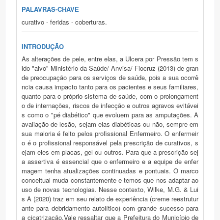
PALAVRAS-CHAVE
curativo - feridas - coberturas.
INTRODUÇÃO
As alterações de pele, entre elas, a Ulcera por Pressão tem s
ido "alvo" Ministério da Saúde/ Anvisa/ Fiocruz (2013) de gran
de preocupação para os serviços de saúde, pois a sua ocorrê
ncia causa impacto tanto para os pacientes e seus familiares,
quanto para o próprio sistema de saúde, com o prolongament
o de internações, riscos de infecção e outros agravos evitávei
s como o "pé diabético" que evoluem para as amputações. A
avaliação de lesão, sejam elas diabéticas ou não, sempre em
sua maioria é feito pelos profissional Enfermeiro. O enfermeir
o é o profissional responsável pela prescrição de curativos, s
ejam eles em placas, gel ou outros. Para que a prescrição sej
a assertiva é essencial que o enfermeiro e a equipe de enfer
magem tenha atualizações continuadas e pontuais. O marco
conceitual muda constantemente e temos que nos adaptar ao
uso de novas tecnologias. Nesse contexto, Wilke, M.G. & Lui
s A (2020) traz em seu relato de experiência (creme reestrutur
ante para debridamento autolítico) com grande sucesso para
a cicatrização.Vale ressaltar que a Prefeitura do Município de