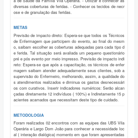
a de Saúde da Família Vila Operária. - Utilizar e conhecer as
diversas coberturas de feridas. - Conhecer os tecidos de necr
ose e de granulação das feridas.
METAS
Previsão de impacto direto: Espera-se que todos os Técnicos
de Enfermagem que participem do evento, ao final do mesm
o, saibam escolher as coberturas adequadas para cada tipo d
e ferida. Tal situação será avaliada um pequeno questionário
pré e pós evento por meio impresso. Previsão de impacto indi
reto: Espera-se que após a capacitação, os técnicos de enfer
magem saibam atender adequadamente seus clientes, sob a
supervisão do Enfermeiro, melhorando, assim, a qualidade do
s atendimentos realizados e diminua os gastos desnecessári
os com curativos. Inserir indicadores numéricos: Serão alcan
çadas diretamente 12 indivíduos ( 100%) e Indiretamente 15 p
acientes acamados que necessitam deste tipo de cuidado.
METODOLOGIA
Foram realizados 02 encontros com as equipes das UBS Vila
Operária e Largo Dom João para conhecer a necessidade loc
al ( interação dialógica) momento em que foram apresentadas