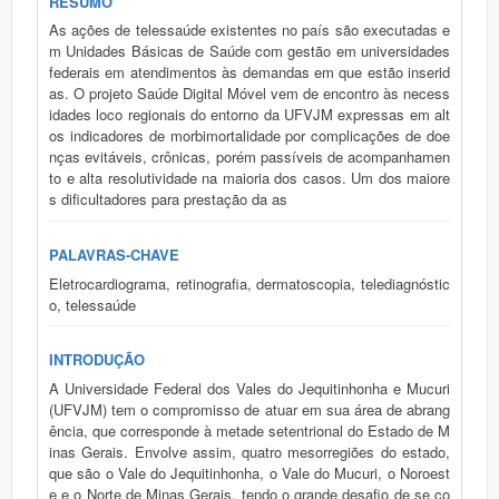
RESUMO
As ações de telessaúde existentes no país são executadas e
m Unidades Básicas de Saúde com gestão em universidades
federais em atendimentos às demandas em que estão inserid
as. O projeto Saúde Digital Móvel vem de encontro às necess
idades loco regionais do entorno da UFVJM expressas em alt
os indicadores de morbimortalidade por complicações de doe
nças evitáveis, crônicas, porém passíveis de acompanhamen
to e alta resolutividade na maioria dos casos. Um dos maiore
s dificultadores para prestação da as
PALAVRAS-CHAVE
Eletrocardiograma, retinografia, dermatoscopia, telediagnóstic
o, telessaúde
INTRODUÇÃO
A Universidade Federal dos Vales do Jequitinhonha e Mucuri
(UFVJM) tem o compromisso de atuar em sua área de abrang
ência, que corresponde à metade setentrional do Estado de M
inas Gerais. Envolve assim, quatro mesorregiões do estado,
que são o Vale do Jequitinhonha, o Vale do Mucuri, o Noroest
e e o Norte de Minas Gerais, tendo o grande desafio de se co