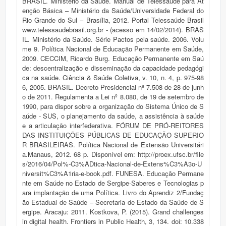
BRASIL. Ministério da Saúde. Manual de Telessaúde para At
enção Básica – Ministério da Saúde/Universidade Federal do
Rio Grande do Sul – Brasília, 2012. Portal Telessaúde Brasil
www.telessaudebrasil.org.br - (acesso em 14/02/2014). BRAS
IL. Ministério da Saúde. Série Pactos pela saúde. 2006. Volu
me 9. Política Nacional de Educação Permanente em Saúde,
2009. CECCIM, Ricardo Burg. Educação Permanente em Saú
de: descentralização e disseminação da capacidade pedagógi
ca na saúde. Ciência & Saúde Coletiva, v. 10, n. 4, p. 975-98
6, 2005. BRASIL. Decreto Presidencial nº 7.508 de 28 de junh
o de 2011. Regulamenta a Lei nº 8.080, de 19 de setembro de
1990, para dispor sobre a organização do Sistema Único de S
aúde - SUS, o planejamento da saúde, a assistência à saúde
e a articulação interfederativa. FÓRUM DE PRÓ-REITORES
DAS INSTITUIÇÕES PÚBLICAS DE EDUCAÇÃO SUPERIO
R BRASILEIRAS. Política Nacional de Extensão Universitári
a.Manaus, 2012. 68 p. Disponível em: http://proex.ufsc.br/file
s/2016/04/Pol%-C3%ADtica-Nacional-de-Extens%C3%A3o-U
niversit%C3%A1ria-e-book.pdf. FUNESA. Educação Permane
nte em Saúde no Estado de Sergipe-Saberes e Tecnologias p
ara implantação de uma Política. Livro do Aprendiz 2/Fundaç
ão Estadual de Saúde – Secretaria de Estado da Saúde de S
ergipe. Aracaju: 2011. Kostkova, P. (2015). Grand challenges
in digital health. Frontiers in Public Health, 3, 134. doi: 10.338