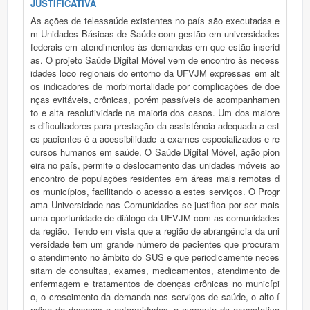
JUSTIFICATIVA
As ações de telessaúde existentes no país são executadas e
m Unidades Básicas de Saúde com gestão em universidades
federais em atendimentos às demandas em que estão inserid
as. O projeto Saúde Digital Móvel vem de encontro às necess
idades loco regionais do entorno da UFVJM expressas em alt
os indicadores de morbimortalidade por complicações de doe
nças evitáveis, crônicas, porém passíveis de acompanhamen
to e alta resolutividade na maioria dos casos. Um dos maiore
s dificultadores para prestação da assistência adequada a est
es pacientes é a acessibilidade a exames especializados e re
cursos humanos em saúde. O Saúde Digital Móvel, ação pion
eira no país, permite o deslocamento das unidades móveis ao
encontro de populações residentes em áreas mais remotas d
os municípios, facilitando o acesso a estes serviços. O Progr
ama Universidade nas Comunidades se justifica por ser mais
uma oportunidade de diálogo da UFVJM com as comunidades
da região. Tendo em vista que a região de abrangência da uni
versidade tem um grande número de pacientes que procuram
o atendimento no âmbito do SUS e que periodicamente neces
sitam de consultas, exames, medicamentos, atendimento de
enfermagem e tratamentos de doenças crônicas no municípi
o, o crescimento da demanda nos serviços de saúde, o alto í
ndice de doenças e enfermidades, o aumento da expectativa