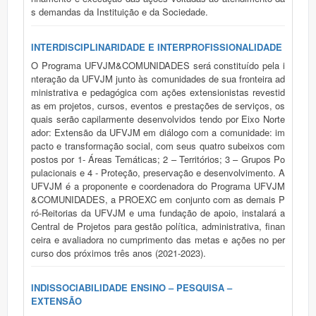
s demandas da Instituição e da Sociedade.
INTERDISCIPLINARIDADE E INTERPROFISSIONALIDADE
O Programa UFVJM&COMUNIDADES será constituído pela i
nteração da UFVJM junto às comunidades de sua fronteira ad
ministrativa e pedagógica com ações extensionistas revestid
as em projetos, cursos, eventos e prestações de serviços, os
quais serão capilarmente desenvolvidos tendo por Eixo Norte
ador: Extensão da UFVJM em diálogo com a comunidade: im
pacto e transformação social, com seus quatro subeixos com
postos por 1- Áreas Temáticas; 2 – Territórios; 3 – Grupos Po
pulacionais e 4 - Proteção, preservação e desenvolvimento. A
UFVJM é a proponente e coordenadora do Programa UFVJM
&COMUNIDADES, a PROEXC em conjunto com as demais P
ró-Reitorias da UFVJM e uma fundação de apoio, instalará a
Central de Projetos para gestão política, administrativa, finan
ceira e avaliadora no cumprimento das metas e ações no per
curso dos próximos três anos (2021-2023).
INDISSOCIABILIDADE ENSINO – PESQUISA –
EXTENSÃO