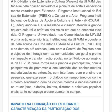
A Pró-Reitoria de Extensão e Cultura (Proexc) da UFVJM des
taca-se pela criação inovadora e pioneira de editais especifica
mente voltados para Extensão - Programa Institucional de Bol
sas de Extensão - (PIBEX) a Cultura e a Arte, Programa Insti
tucional de Bolsas de Apoio à Cultura e à Arte - (PROCART
E), adequando-se à sua realidade e visando atender à grande
riqueza cultural e artística dos vales em que se encontra inse
rida. O Programa Universidade nas Comunidades da UFVJM
é uma ação extensionista Institucional da UFVJM e coordena
da pela equipe da Pró-Reitoria Extensão e Cultura (PROEXC)
e as demais pró reitorias junto com a Central de Projetos com
o objetivo de interagir com as comunidades em geral e promo
ver impacto e transformação social, no território de abrangênc
ia da UFVJM numa forma mais prática e participativa, com a
perspectiva de promover a circularidade dos conhecimentos
materializados na extensão, com interfaces com o ensino e a
pesquisa, que expressem o diálogo contemporâneo do conhe
cimento acadêmico com os conhecimentos e necessidades d
os municípios, cidades, bairros, distritos e coletivos populaci
onais tanto no espaço urbano quanto no campo.
IMPACTO NA FORMAÇÃO DO ESTUDANTE:
CARACTERIZAÇÃO DA PARTICIPAÇÃO DOS