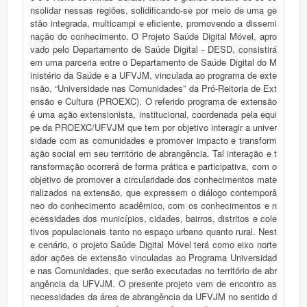
nsolidar nessas regiões, solidificando-se por meio de uma ge
stão integrada, multicampi e eficiente, promovendo a dissemi
nação do conhecimento. O Projeto Saúde Digital Móvel, apro
vado pelo Departamento de Saúde Digital - DESD, consistirá
em uma parceria entre o Departamento de Saúde Digital do M
inistério da Saúde e a UFVJM, vinculada ao programa de exte
nsão, “Universidade nas Comunidades” da Pró-Reitoria de Ext
ensão e Cultura (PROEXC). O referido programa de extensão
é uma ação extensionista, institucional, coordenada pela equi
pe da PROEXC/UFVJM que tem por objetivo interagir a univer
sidade com as comunidades e promover impacto e transform
ação social em seu território de abrangência. Tal interação e t
ransformação ocorrerá de forma prática e participativa, com o
objetivo de promover a circularidade dos conhecimentos mate
rializados na extensão, que expressem o diálogo contemporâ
neo do conhecimento acadêmico, com os conhecimentos e n
ecessidades dos municípios, cidades, bairros, distritos e cole
tivos populacionais tanto no espaço urbano quanto rural. Nest
e cenário, o projeto Saúde Digital Móvel terá como eixo norte
ador ações de extensão vinculadas ao Programa Universidad
e nas Comunidades, que serão executadas no território de abr
angência da UFVJM. O presente projeto vem de encontro as
necessidades da área de abrangência da UFVJM no sentido d