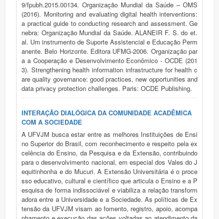
9/fpubh.2015.00134. Organização Mundial da Saúde – OMS
(2016). Monitoring and evaluating digital health interventions:
a practical guide to conducting research and assessment. Ge
nebra: Organização Mundial da Saúde. ALANEIR F. S. do et.
al. Um instrumento de Suporte Assistencial e Educação Perm
anente. Belo Horizonte. Editora UFMG-2006. Organização par
a a Cooperação e Desenvolvimento Econômico - OCDE (201
3). Strengthening health information infrastructure for health c
are quality governance: good practices, new opportunities and
data privacy protection challenges. Paris: OCDE Publishing.
INTERAÇÃO DIALÓGICA DA COMUNIDADE ACADÊMICA
COM A SOCIEDADE
A UFVJM busca estar entre as melhores Instituições de Ensi
no Superior do Brasil, com reconhecimento e respeito pela ex
celência do Ensino, da Pesquisa e da Extensão, contribuindo
para o desenvolvimento nacional, em especial dos Vales do J
equitinhonha e do Mucuri. A Extensão Universitária é o proce
sso educativo, cultural e científico que articula o Ensino e a P
esquisa de forma indissociável e viabiliza a relação transform
adora entre a Universidade e a Sociedade. As políticas de Ex
tensão da UFVJM visam ao fomento, registro, apoio, acompa
nhamento e execução das ações voltadas ao atendimento da