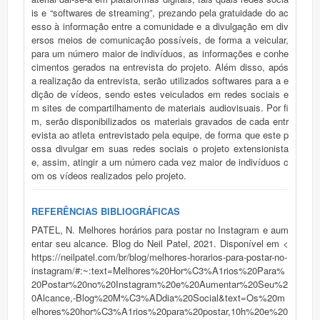
is e “softwares de streaming”, prezando pela gratuidade do ac
esso à informação entre a comunidade e a divulgação em div
ersos meios de comunicação possíveis, de forma a veicular,
para um número maior de indivíduos, as informações e conhe
cimentos gerados na entrevista do projeto. Além disso, após
a realização da entrevista, serão utilizados softwares para a e
dição de vídeos, sendo estes veiculados em redes sociais e
m sites de compartilhamento de materiais audiovisuais. Por fi
m, serão disponibilizados os materiais gravados de cada entr
evista ao atleta entrevistado pela equipe, de forma que este p
ossa divulgar em suas redes sociais o projeto extensionista
e, assim, atingir a um número cada vez maior de indivíduos c
om os vídeos realizados pelo projeto.
REFERÊNCIAS BIBLIOGRÁFICAS
PATEL, N. Melhores horários para postar no Instagram e aum
entar seu alcance. Blog do Neil Patel, 2021. Disponível em <
https://neilpatel.com/br/blog/melhores-horarios-para-postar-no-
instagram/#:~:text=Melhores%20Hor%C3%A1rios%20Para%
20Postar%20no%20Instagram%20e%20Aumentar%20Seu%2
0Alcance,-Blog%20M%C3%ADdia%20Social&text=Os%20m
elhores%20hor%C3%A1rios%20para%20postar,10h%20e%20