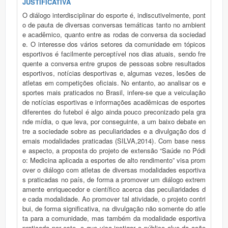
JUSTIFICATIVA
O diálogo interdisciplinar do esporte é, indiscutivelmente, pont
o de pauta de diversas conversas temáticas tanto no ambient
e acadêmico, quanto entre as rodas de conversa da sociedad
e. O interesse dos vários setores da comunidade em tópicos
esportivos é facilmente perceptível nos dias atuais, sendo fre
quente a conversa entre grupos de pessoas sobre resultados
esportivos, notícias desportivas e, algumas vezes, lesões de
atletas em competições oficiais. No entanto, ao analisar os e
sportes mais praticados no Brasil, infere-se que a veiculação
de notícias esportivas e informações acadêmicas de esportes
diferentes do futebol é algo ainda pouco preconizado pela gra
nde mídia, o que leva, por conseguinte, a um baixo debate en
tre a sociedade sobre as peculiaridades e a divulgação dos d
emais modalidades praticadas (SILVA,2014). Com base ness
e aspecto, a proposta do projeto de extensão “Saúde no Pódi
o: Medicina aplicada a esportes de alto rendimento” visa prom
over o diálogo com atletas de diversas modalidades esportiva
s praticadas no país, de forma a promover um diálogo extrem
amente enriquecedor e científico acerca das peculiaridades d
e cada modalidade. Ao promover tal atividade, o projeto contri
bui, de forma significativa, na divulgação não somente do atle
ta para a comunidade, mas também da modalidade esportiva
praticada por este, o que visa instigar o público alvo da ação