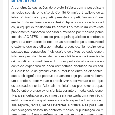
METODOLOGIA
A construção das ações do projeto iniciará com a pesquisa n
as redes sociais e no site do Comitê Olímpico Brasileiro de at
letas profissionais que participem de competições esportivas
em território nacional ou no exterior. Após a coleta de tais dad
os, a equipe extensionista irá construir o roteiro da entrevista
previamente elaborado por essa e revisado por médicos parce
iros da LAORTES, a fim de prezar pela qualidade científica e
garantir a compreensão dos temas abordados pela comunidad
e externa que assistirá ao material produzido. Tal roteiro será
pautado nas conquistas individuais e coletivas de cada esport
ista, nas peculiaridades de cada modalidade e na inserção te
órico-prática da medicina e do futuro profissional da saúde no
contexto específico de cada competição abordada no episódi
o. Para isso, é de grande valia e, requisito entre os discentes,
que a bibliografia de pesquisa e análise seja pautada na literat
ura científica, com vistas a credibilizar a conversas e os tópic
os abordados nesta. Ademais, no intuito de promover a capac
itação entre o grupo extensionista perante a modalidade espor
tiva a ser debatida a cada mês, será realizada uma reunião ci
entífica mensal na qual será abordada aspectos básicos de c
ada esporte, regras, lesões inerentes à prática e as possíveis
complicações destas no contexto médico. A publicação do m
aterial dar-se-á em plataformas digitais, tais quais redes socia