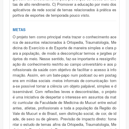
tas de alto rendimento. C) Promover a educação por meio dos
aplicativos de rede social de temas relacionados à prática es
portiva de esportes de temporada pouco visto.
METAS
O projeto tem como principal meta trazer o conhecimento ace
rca de assuntos relacionados à Ortopedia, Traumatologia, Me
dicina do Exercício e do Esporte de maneira simples e clara p
ara a população, de modo a descomplicar termos e jargões pr
óprios do meio. Nesse sentido, faz-se importante a ressignific
ação do conhecimento restrito ao campo universitário e aos p
rofissionais da saúde com objetivo de facilitar o acesso à info
rmação. Assim, em um bate-papo num podcast ou em postag
ens em mídias sociais -meios informais de comunicação- torn
a-se possível tornar a ciência um objeto palpável, simples e d
isseminável. Com reflexões leves e descontraídas, o projeto
é uma iniciativa de despertar o interesse em assuntos da mat
riz curricular da Faculdade de Medicina do Mucuri entre estud
antes, atletas, profissionais e toda a população da Região do
Vale do Mucuri e do Brasil, sem distinção social, de cor, de id
ade, de sexo ou de gênero. Previsão de impacto direto: fome
ntar o estudo de temas afins da Ortopedia, Traumatologia, Me