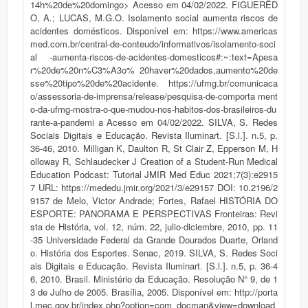
14h%20de%20domingo> Acesso em 04/02/2022. FIGUERÊD
O, A.; LUCAS, M.G.O. Isolamento social aumenta riscos de
acidentes domésticos. Disponível em: https://www.americas
med.com.br/central-de-conteudo/informativos/isolamento-soci
al -aumenta-riscos-de-acidentes-domesticos#:~:text=Apesa
r%20de%20n%C3%A3o% 20haver%20dados,aumento%20de
sse%20tipo%20de%20acidente. https://ufmg.br/comunicaca
o/assessoria-de-imprensa/release/pesquisa-de-comporta ment
o-da-ufmg-mostra-o-que-mudou-nos-habitos-dos-brasileiros-du
rante-a-pandemi a Acesso em 04/02/2022. SILVA, S. Redes
Sociais Digitais e Educação. Revista Iluminart. [S.l.]. n.5, p.
36-46, 2010. Milligan K, Daulton R, St Clair Z, Epperson M, H
olloway R, Schlaudecker J Creation of a Student-Run Medical
Education Podcast: Tutorial JMIR Med Educ 2021;7(3):e2915
7 URL: https://mededu.jmir.org/2021/3/e29157 DOI: 10.2196/2
9157 de Melo, Victor Andrade; Fortes, Rafael HISTÓRIA DO
ESPORTE: PANORAMA E PERSPECTIVAS Fronteiras: Revi
sta de História, vol. 12, núm. 22, julio-diciembre, 2010, pp. 11
-35 Universidade Federal da Grande Dourados Duarte, Orland
o. História dos Esportes. Senac, 2019. SILVA, S. Redes Soci
ais Digitais e Educação. Revista Iluminart. [S.l.]. n.5, p. 36-4
6, 2010. Brasil. Ministério da Educação. Resolução N° 9, de 1
3 de Julho de 2005. Brasília, 2005. Disponível em: http://porta
l.mec.gov.br/index.php?option=com_docman&view=download