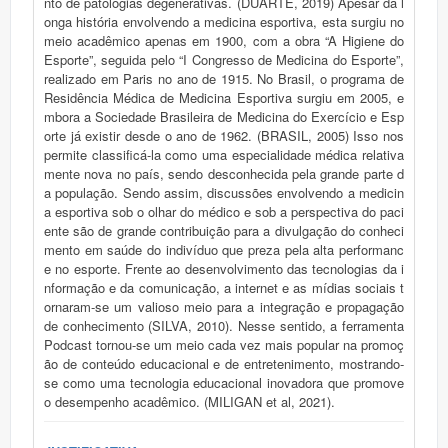
nto de patologias degenerativas. (DUARTE, 2019) Apesar da l
onga história envolvendo a medicina esportiva, esta surgiu no
meio acadêmico apenas em 1900, com a obra “A Higiene do
Esporte”, seguida pelo “I Congresso de Medicina do Esporte”,
realizado em Paris no ano de 1915. No Brasil, o programa de
Residência Médica de Medicina Esportiva surgiu em 2005, e
mbora a Sociedade Brasileira de Medicina do Exercício e Esp
orte já existir desde o ano de 1962. (BRASIL, 2005) Isso nos
permite classificá-la como uma especialidade médica relativa
mente nova no país, sendo desconhecida pela grande parte d
a população. Sendo assim, discussões envolvendo a medicin
a esportiva sob o olhar do médico e sob a perspectiva do paci
ente são de grande contribuição para a divulgação do conheci
mento em saúde do indivíduo que preza pela alta performanc
e no esporte. Frente ao desenvolvimento das tecnologias da i
nformação e da comunicação, a internet e as mídias sociais t
ornaram-se um valioso meio para a integração e propagação
de conhecimento (SILVA, 2010). Nesse sentido, a ferramenta
Podcast tornou-se um meio cada vez mais popular na promoç
ão de conteúdo educacional e de entretenimento, mostrando-
se como uma tecnologia educacional inovadora que promove
o desempenho acadêmico. (MILIGAN et al, 2021).