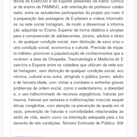
dicina do Exercício e do Esporte presentes na matriz curricul
ar de ensino da FAMMUC, sob orientação do professor colabo
rador, entre os estudantes participantes do projeto por meio d
a preparação das postagens de E-pôsters e vídeos informativ
os na rede social Instagram, de modo a disseminar a informa
ção adquirida no Ensino Superior de forma didática e simples
para a compreensão de adolescentes, jovens, adultos e idoso
s, de qualquer condição social, sem distinção de sexo e/ou o
utra condição social, economica e cultural. Previsão de impac
to indireto: promover a popularização de conhecimentos que e
nvolvem a área da Ortopedia, Traumatologia e Medicina do E
xercício e Esporte entre os cidadãos que utilizam da rede soc
ial Instagram, sem distinção de qualquer condição social, eco
nômica, cultural e/ou outra, atingindo o público jovem, adulto
e de terceira idade, com vistas a combater e enfrentar graves
problemas de ordem social, como o sedentarismo, a obesidad
e, o uso indiscriminado de recursos ergogênicos, fraturas por
trauma, fraturas por estresse e malformações músculo esquel
éticas congênitas, com atenção na prevenção de queda em id
osos, prevenção de fraturas e comorbidades relacionadas ao
estilo de vida, assim como na orientação adequada para o tra
tamento de tais condições. Número Estimado de Público: 509