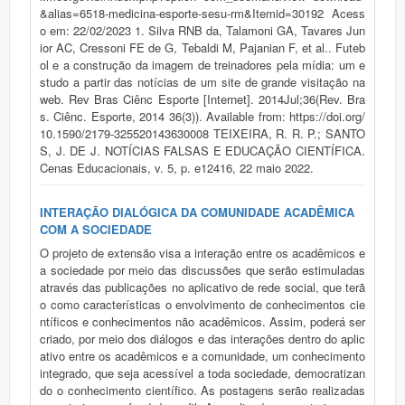
&alias=6518-medicina-esporte-sesu-rm&Itemid=30192 Acess
o em: 22/02/2023 1. Silva RNB da, Talamoni GA, Tavares Jun
ior AC, Cressoni FE de G, Tebaldi M, Pajanian F, et al.. Futeb
ol e a construção da imagem de treinadores pela mídia: um e
studo a partir das notícias de um site de grande visitação na
web. Rev Bras Ciênc Esporte [Internet]. 2014Jul;36(Rev. Bra
s. Ciênc. Esporte, 2014 36(3)). Available from: https://doi.org/
10.1590/2179-325520143630008 TEIXEIRA, R. R. P.; SANTO
S, J. DE J. NOTÍCIAS FALSAS E EDUCAÇÃO CIENTÍFICA.
Cenas Educacionais, v. 5, p. e12416, 22 maio 2022.
INTERAÇÃO DIALÓGICA DA COMUNIDADE ACADÊMICA
COM A SOCIEDADE
O projeto de extensão visa a interação entre os acadêmicos e
a sociedade por meio das discussões que serão estimuladas
através das publicações no aplicativo de rede social, que terã
o como características o envolvimento de conhecimentos cie
ntíficos e conhecimentos não acadêmicos. Assim, poderá ser
criado, por meio dos diálogos e das interações dentro do aplic
ativo entre os acadêmicos e a comunidade, um conhecimento
integrado, que seja acessível a toda sociedade, democratizan
do o conhecimento científico. As postagens serão realizadas