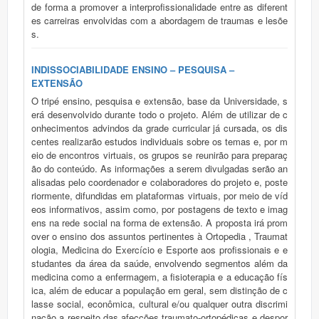
de forma a promover a interprofissionalidade entre as diferent
es carreiras envolvidas com a abordagem de traumas e lesõe
s.
INDISSOCIABILIDADE ENSINO – PESQUISA –
EXTENSÃO
O tripé ensino, pesquisa e extensão, base da Universidade, s
erá desenvolvido durante todo o projeto. Além de utilizar de c
onhecimentos advindos da grade curricular já cursada, os dis
centes realizarão estudos individuais sobre os temas e, por m
eio de encontros virtuais, os grupos se reunirão para preparaç
ão do conteúdo. As informações a serem divulgadas serão an
alisadas pelo coordenador e colaboradores do projeto e, poste
riormente, difundidas em plataformas virtuais, por meio de víd
eos informativos, assim como, por postagens de texto e imag
ens na rede social na forma de extensão. A proposta irá prom
over o ensino dos assuntos pertinentes à Ortopedia , Traumat
ologia, Medicina do Exercício e Esporte aos profissionais e e
studantes da área da saúde, envolvendo segmentos além da
medicina como a enfermagem, a fisioterapia e a educação fís
ica, além de educar a população em geral, sem distinção de c
lasse social, econômica, cultural e/ou qualquer outra discrimi
nação a respeito das afecções traumato-ortopédicas e despor