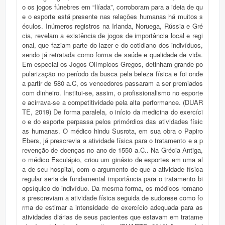
o os jogos fúnebres em “Ilíada”, corroboram para a ideia de qu
e o esporte está presente nas relações humanas há muitos s
éculos. Inúmeros registros na Irlanda, Noruega, Rússia e Gré
cia, revelam a existência de jogos de importância local e regi
onal, que faziam parte do lazer e do cotidiano dos indivíduos,
sendo já retratada como forma de saúde e qualidade de vida.
Em especial os Jogos Olímpicos Gregos, detinham grande po
pularização no período da busca pela beleza física e foi onde
a partir de 580 a.C, os vencedores passaram a ser premiados
com dinheiro. Institui-se, assim, o profissionalismo no esporte
e acirrava-se a competitividade pela alta performance. (DUAR
TE, 2019) De forma paralela, o início da medicina do exercíci
o e do esporte perpassa pelos primórdios das atividades físic
as humanas. O médico hindu Susrota, em sua obra o Papiro
Ebers, já prescrevia a atividade física para o tratamento e a p
revenção de doenças no ano de 1550 a.C.. Na Grécia Antiga,
o médico Esculápio, criou um ginásio de esportes em uma al
a de seu hospital, com o argumento de que a atividade física
regular seria de fundamental importância para o tratamento bi
opsíquico do indivíduo. Da mesma forma, os médicos romano
s prescreviam a atividade física seguida de sudorese como fo
rma de estimar a intensidade de exercício adequada para as
atividades diárias de seus pacientes que estavam em tratame