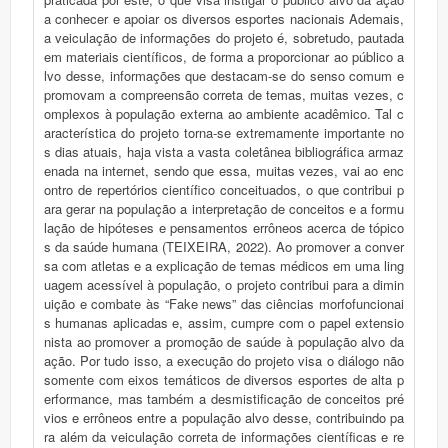
a conhecer e apoiar os diversos esportes nacionais Ademais,
a veiculação de informações do projeto é, sobretudo, pautada
em materiais científicos, de forma a proporcionar ao público a
lvo desse, informações que destacam-se do senso comum e
promovam a compreensão correta de temas, muitas vezes, c
omplexos à população externa ao ambiente acadêmico. Tal c
aracterística do projeto torna-se extremamente importante no
s dias atuais, haja vista a vasta coletânea bibliográfica armaz
enada na internet, sendo que essa, muitas vezes, vai ao enc
ontro de repertórios científico conceituados, o que contribui p
ara gerar na população a interpretação de conceitos e a formu
lação de hipóteses e pensamentos errôneos acerca de tópico
s da saúde humana (TEIXEIRA, 2022). Ao promover a conver
sa com atletas e a explicação de temas médicos em uma ling
uagem acessível à população, o projeto contribui para a dimin
uição e combate às “Fake news” das ciências morfofuncionai
s humanas aplicadas e, assim, cumpre com o papel extensio
nista ao promover a promoção de saúde à população alvo da
ação. Por tudo isso, a execução do projeto visa o diálogo não
somente com eixos temáticos de diversos esportes de alta p
erformance, mas também a desmistificação de conceitos pré
vios e errôneos entre a população alvo desse, contribuindo pa
ra além da veiculação correta de informações científicas e re