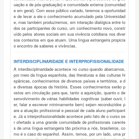
uação e de pós-graduação) e comunidade externa (comunidad
e em geral). Com esse público variado, teremos a oportunidad
e de levar a ele o conhecimento acumulado pela Universidad
e, mas também produziremos, em interação dialógica entre to
dos os participantes do curso, um conhecimento novo, constr
uído pelos atores sociais em sua vivência cotidiana nos diver
sos contextos em que atuam. Uma língua estrangeira propicia
o encontro de saberes e vivências.
INTERDISCIPLINARIDADE E INTERPROFISSIONALIDADE
A interdisciplinaridade acontece no curso quando abarcamos,
por meio da língua espanhola, das literaturas e das culturas hi
spânicas, conhecimentos de diversos países e territórios, e d
e diversas épocas da história. Esses conhecimentos serão p
ostos em circulação para que, tanto a aquisição, quanto o de
senvolvimento de várias habilidades cognitivas (saber ouvir, l
er, falar e escrever minimamente bem) sejam reconduzidos p
ara a atuação profissional e pessoal de cada aluno participant
e. Já a interprofissionalidade acontece pelo fato de o curso se
r ofertado a uma grande comunidade de profissionais carente
s de uma língua estrangeira tão próxima a nós, brasileiros, co
mo é o caso do espanhol. Assim, temos, por um lado, uma pr