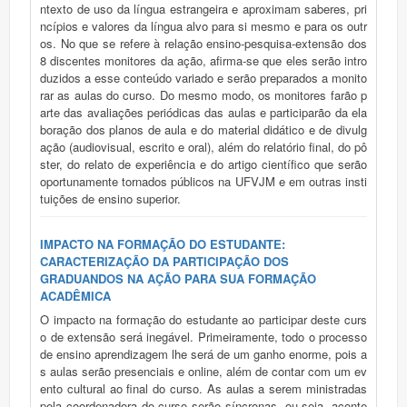
ntexto de uso da língua estrangeira e aproximam saberes, pri
ncípios e valores da língua alvo para si mesmo e para os outr
os. No que se refere à relação ensino-pesquisa-extensão dos
8 discentes monitores da ação, afirma-se que eles serão intro
duzidos a esse conteúdo variado e serão preparados a monito
rar as aulas do curso. Do mesmo modo, os monitores farão p
arte das avaliações periódicas das aulas e participarão da ela
boração dos planos de aula e do material didático e de divulg
ação (audiovisual, escrito e oral), além do relatório final, do pô
ster, do relato de experiência e do artigo científico que serão
oportunamente tornados públicos na UFVJM e em outras insti
tuições de ensino superior.
IMPACTO NA FORMAÇÃO DO ESTUDANTE:
CARACTERIZAÇÃO DA PARTICIPAÇÃO DOS
GRADUANDOS NA AÇÃO PARA SUA FORMAÇÃO
ACADÊMICA
O impacto na formação do estudante ao participar deste curs
o de extensão será inegável. Primeiramente, todo o processo
de ensino aprendizagem lhe será de um ganho enorme, pois a
s aulas serão presenciais e online, além de contar com um ev
ento cultural ao final do curso. As aulas a serem ministradas
pela coordenadora do curso serão síncronas, ou seja, aconte