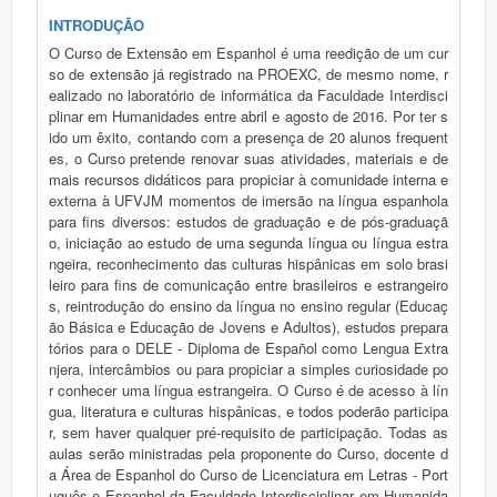
INTRODUÇÃO
O Curso de Extensão em Espanhol é uma reedição de um cur
so de extensão já registrado na PROEXC, de mesmo nome, r
ealizado no laboratório de informática da Faculdade Interdisci
plinar em Humanidades entre abril e agosto de 2016. Por ter s
ido um êxito, contando com a presença de 20 alunos frequent
es, o Curso pretende renovar suas atividades, materiais e de
mais recursos didáticos para propiciar à comunidade interna e
externa à UFVJM momentos de imersão na língua espanhola
para fins diversos: estudos de graduação e de pós-graduaçã
o, iniciação ao estudo de uma segunda língua ou língua estra
ngeira, reconhecimento das culturas hispânicas em solo brasi
leiro para fins de comunicação entre brasileiros e estrangeiro
s, reintrodução do ensino da língua no ensino regular (Educaç
ão Básica e Educação de Jovens e Adultos), estudos prepara
tórios para o DELE - Diploma de Español como Lengua Extra
njera, intercâmbios ou para propiciar a simples curiosidade po
r conhecer uma língua estrangeira. O Curso é de acesso à lín
gua, literatura e culturas hispânicas, e todos poderão participa
r, sem haver qualquer pré-requisito de participação. Todas as
aulas serão ministradas pela proponente do Curso, docente d
a Área de Espanhol do Curso de Licenciatura em Letras - Port
uguês e Espanhol da Faculdade Interdisciplinar em Humanida