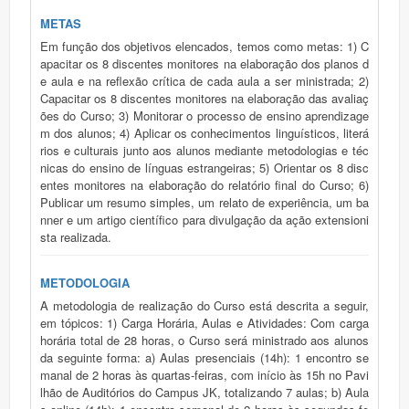
METAS
Em função dos objetivos elencados, temos como metas: 1) C
apacitar os 8 discentes monitores na elaboração dos planos d
e aula e na reflexão crítica de cada aula a ser ministrada; 2)
Capacitar os 8 discentes monitores na elaboração das avaliaç
ões do Curso; 3) Monitorar o processo de ensino aprendizage
m dos alunos; 4) Aplicar os conhecimentos linguísticos, literá
rios e culturais junto aos alunos mediante metodologias e téc
nicas do ensino de línguas estrangeiras; 5) Orientar os 8 disc
entes monitores na elaboração do relatório final do Curso; 6)
Publicar um resumo simples, um relato de experiência, um ba
nner e um artigo científico para divulgação da ação extensioni
sta realizada.
METODOLOGIA
A metodologia de realização do Curso está descrita a seguir, em tópicos: 1) Carga Horária, Aulas e Atividades: Com carga horária total de 28 horas, o Curso será ministrado aos alunos da seguinte forma: a) Aulas presenciais (14h): 1 encontro semanal de 2 horas às quartas-feiras, com início às 15h no Pavilhão de Auditórios do Campus JK, totalizando 7 aulas; b) Aulas online (14h): 1 encontro semanal de 2 horas às segundas-feiras, com início às 15h via Google Meet, totalizando 7 aulas; c) Orientações dos 8 discentes monitores: preveem-se 15 horas de reuniões extraclasse com os discentes; d) Horas de estudo: preveem-se 15 horas de estudo individuais por parte dos 8 discentes monitores para acompanhamento das aulas in loco (presencial e online). e) Cada monitor ficará responsável por um grupo de 5 alunos, totalizando, assim, a quantidade de 40 alunos em sala de aula. O Curso iniciará em 01 de novembro e terminará em 20 de dezembro de 2023. Ao final do Curso, haverá um sarau literário musical chamado "La Noche Hispánica", a ser organizado pelos alunos do Curso, sob orientação da coordenadora e dos 8 discentes monitores em algum espaço cultural da cidade, como aconteceu em 2016 na Livraria e Café Espaço B. Na ocasião, foram preparadas comidas típicas hispânicas (sangria, gazpacho, guacamole, doces espanhóis) a baixo custo e houve um momento de interação entre todos os participantes do Curso, com declamações de poesias e apresentações musicais. 2) Abordagem Metodológica, Técnicas de Ensino, Materiais e Recursos Didáticos: A metodologia do Curso será uma combinação de métodos consagrados no ensino de línguas estrangeiras, tais como: tradução e gramática, método direto, leitura, método áudio lingual, situacional, comunicativo, entre outros, sem que haja uma prevalência de um sobre o outro. Esses métodos serão utilizados conforme o objetivo e o conteúdo programático de cada plano de aula. Basicamente, esses métodos podem ser resumidos da seguinte forma: a) Tradução e gramática: esse método é uma extensão da abordagem utilizada para ensinar línguas clássicas (grego e latim). Seus princípios básicos são: o pouco uso da língua alvo; o foco na análise gramatical da língua; o professor utiliza a língua materna para as instruções e não é necessário que seja um falante da língua alvo; as atividades típicas são a tradução de frases da língua alvo para a língua materna. Esse método será utilizado maiormente no início das aulas, para que o aluno vá se aproximado do estudo da língua alvo; b) Método direto: reação ao método de tradução e gramática e suas falhas para produzir alunos que possam utilizar a língua estrangeira que estão estudando. Os princípios básicos deste método são: a não utilização da língua materna na sala de aula; a cultura e a gramática são aprendidas de forma indutiva; as lições começam com a conversação sobre o assunto, utilizando-se de mímicas e figuras para o entendimento do assunto; o professor deve ser nativo na língua ou proficiente. Após um início com o método de tradução e gramática, partiremos, aos poucos, para o método direto, onde o professor se expressará na língua alvo; c) Leitura: reação ao método direto por ser impraticável dentro da sala de aula, segundo alguns autores, e por haver poucos professores que usem bem o suficiente a língua estrangeira. Seus princípios são: a leitura é a única habilidade enfatizada na aula; a tradução pode ser utilizada; apenas a gramática utilizada para compreender a leitura é ensinada; o vocabulário é controlado no início e depois expandido; o professor não precisa ter boa proficiência oral na língua alvo. Esse método da leitura será utilizado quando houver leituras orientadas de textos literários. Entende-se que o método, ao mesmo tempo que é redutor, também ajuda a expandir o conhecimento do texto como um todo - por isso, a opção pelo uso do método; d) Áudio lingual: reação à abordagem de leitura e sua falta de ênfase à habilidade áudio oral. Possui características do método direto, acrescentando pontos da psicologia comportamental e de estruturas linguísticas. As aulas começam com diálogos; são usadas mímicas e memorizações para induzir suposições sobre o assunto; as regras e as estruturas gramaticais são apresentadas indutivamente; as habilidades aparecem sempre na ordem: ouvir, falar, ler, escrever (primeiro ouvir para depois falar, primeiro ler para depois escrever); é feito um grande esforço para prevenir os erros dos alunos; a aquisição da língua é vista como uma formação de hábito; os professores devem ter pleno conhecimento da estrutura da língua. Ao utilizarmos esse método, os alunos serão estimulados a produzirem seus discursos orais e escritos, mas também, e de forma prévia, a exercitarem a compreensão auditiva e leitora. e) Situacional: também uma reação contra a abordagem de leitura e possui características do método direto, acrescentando pontos de linguística geral e da pedagogia. O alvo é sempre ouvir e falar, todo o material é apresentado primeiro na forma oral, para depois passar à forma escrita; as estruturas gramaticais são apresentadas da forma mais simples à complexa; os assuntos são introduzidos e praticados situacionalmente (no banco, no supermercado, no restaurante, etc.). Ou seja, quando houver momentos de imersão e interação na língua espanhola entre os alunos, faremos amplo uso do método situacional, pois permite a realização de simulações de uso na língua alvo; f) Comunicativo: cresceu com o trabalho de pesquisadores que perceberam a linguagem como um sistema de comunicação. O objetivo principal é trabalhar a habilidade de comunicação do aluno na língua estudada; o conteúdo inclui noções de semântica e função social, não apenas estruturas linguísticas; os alunos trabalham em grupos e geralmente apresentam dramatizações e jogos; o material e as atividades refletem situações de comunicação real; as habilidades são integradas desde o início; o professor deve saber usar a língua fluentemente. Finalmente, esse método será utilizado mais da metade para o final do Curso, pois serão promovidas situações que o aspecto comunicativo da língua seja o foco, além da aquisição da autonomia do aluno ao longo das aulas. Esses métodos não excluem a aplicação de outros, como a pedagogia por projetos, onde o aluno é solicitado a participar de atividades que envolvem metas e conteúdos interdisciplinares e transdisciplinares, em que há uma aproximação às culturas de países e territórios hispânicos mediante um posicionamento do "eu aprendiz" em relação ao estrangeiro, ao desconhecido. Ademais, faremos amplo uso da leitura literária como método de ensino, focalizando-se, por um lado, o contexto cultural em que a obra foi produzida, a vida e as condições de autoria, a relevância cultural da obra e as formas de ler o texto para fins de aprendizagem da língua espanhola e de educação da imaginação. Finalmente, teremos momentos de produção escrita criativa para que os alunos possam exercitar a escrita autoral em língua espanhola. Cabe mencionar também que, ao longo das aulas, a coordenadora e os 8 discentes monitores aplicarão a técnica de avaliação formativa chamada “diário reflexivo”, exposta em várias pesquisas de professores da área de linguística aplicada. Destacamos o artigo “O diário reflexivo como instrumento da avaliação formativa”, de Josely Iris Fernandes, sob a orientação da Prof.ª Dr.ª Maria Inês Vasconcelos Felice, publicado na Revista Intercâmbio, v. XXVI: 129-153, 2012. São Paulo: LAEL/ PUC-SP. O diário reflexivo é um gênero textual, isto é, é um texto historicamente datado e localizado, que tem a característica principal de ser pessoal. No dizer da autora, "(…) o diário reflexivo tem a característica de proporcionar ao aluno a oportunidade de refletir sobre sua maneira de aprender, de pensar nas estratégias de aprendizagem que melhor o auxiliam; de possibilitar ao aluno uma aprendizagem significativa, pois mediante o diário reflexivo, o aluno faz com que seu professor se torne ciente do que tem aprendido e de como aprende; também tem o atributo de possibilitar ao aluno a prática da escrita na língua alvo.". (FERNANDES, 2012, p. 135) Não pediremos aos alunos que escrevam os diários na língua alvo (mas poderão fazê-lo, se quiserem), porém lhes solicitaremos que façam seus diários conforme o cronograma das avaliações periódicas. A recepção dos diários dar-se-á mediante a leitura e devolução da professora e dos monitores, que farão seus comentários em cada diário enviado mediante a realização de avaliação conjunta dos diários em debates com os alunos, de forma a avaliar continuamente o processo de ensino aprendizagem. Os quesitos a serem verificados durante a aplicação do diário reflexivo têm a ver com algumas etapas de ensino, tais como: ordenação (ordenar as informações), orientação (se está entendendo as orientações da professora e do monitor), adequação (do conteúdo aos objetivos e às características dos alunos), economia (de tempo e esforço do professor, do monitor e do aluno) e finalidade (facilidade de alcance dos objetivos por parte dos alunos). As técnicas de ensino a serem utilizadas pelo grupo serão, entre outras: aulas expositivas e dialogadas, debates, leituras orientadas, seminários, estudos individuais e em grupo, revisões de texto e atividades orais para exercício da língua alvo (Espanhol). Os materiais e os recursos didáticos com os quais contaremos para elaboração e condução das aulas do Curso serão, prioritariamente: lápis, borracha, apontador, lapiseira, grafites, canetas esferográficas e hidrográficas, pincéis atômicos, apagadores, quadro branco, resmas de papeis A3 e A4, cartolinas, clips, grampeadores e grampos, computadores, projetores, gravadores, impressoras, e-mail do Curso e comunicação direta com os participantes do Curso via e-mail e durante as aulas presencial e online. Os materiais didáticos serão compostos por uma apostila digitalizada, preparada especialme