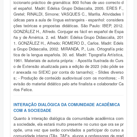
iccionario práctico de gramática: 800 fichas de uso correcto d
el español. Madri: Edelsa Grupo Didascalia, 2005. ERES F.,
Gretel; RINALDI, Simone; VASQUES C., Marilia. Atividades l
údicas para a aula de língua estrangeira - espanhol: considera
ções teóricas e propostas didáticas. São Paulo: IBEP, 2012.
GONZÁLEZ H., Alfredo. Conjugar es fácil en español de Espa
ña y de América. 2. ed. Madri: Edelsa Grupo Didascalia, 201
1. GONZÁLEZ H., Alfredo; ROMERO D., Carlos. Madri: Edels
a Grupo Didascalia, 2002. MIRANDA, P., Luis. Ortografía prác
tica de la lengua española. 30. ed. Madri: Tipografía Artística,
1961. Materiais de autoria própria: - Apostila Ilustrada do Curs
o de Extensão atualizada para a edição de 2023 (não pôde se
r anexada no SIEXC por conta do tamanho); - Slides diverso
s; - Produção de conteúdo audiovisual com os monitores; - R
evisão do material didático pelo arte finalista e colaborador Ca
rlos Felice.
INTERAÇÃO DIALÓGICA DA COMUNIDADE ACADÊMICA
COM A SOCIEDADE
Quanto à interação dialógica da comunidade acadêmica com
a sociedade, ela estará muito presente no curso que ora se pr
opõe, uma vez que serão convidados a participar do curso a
comunidade interna (TAs, TAEs, alunos e professores de grad