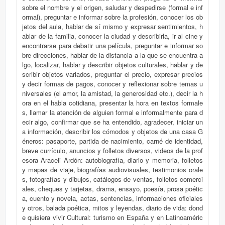
sobre el nombre y el origen, saludar y despedirse (formal e inf
ormal), preguntar e informar sobre la profesión, conocer los ob
jetos del aula, hablar de sí mismo y expresar sentimientos, h
ablar de la familia, conocer la ciudad y describirla, ir al cine y
encontrarse para debatir una película, preguntar e informar so
bre direcciones, hablar de la distancia a la que se encuentra a
lgo, localizar, hablar y describir objetos culturales, hablar y de
scribir objetos variados, preguntar el precio, expresar precios
y decir formas de pagos, conocer y reflexionar sobre temas u
niversales (el amor, la amistad, la generosidad etc.), decir la h
ora en el habla cotidiana, presentar la hora en textos formale
s, llamar la atención de alguien formal e informalmente para d
ecir algo, confirmar que se ha entendido, agradecer, iniciar un
a información, describir los cómodos y objetos de una casa G
éneros: pasaporte, partida de nacimiento, carné de identidad,
breve currículo, anuncios y folletos diversos, videos de la prof
esora Araceli Ardón: autobiografía, diario y memoria, folletos
y mapas de viaje, biografías audiovisuales, testimonios orale
s, fotografías y dibujos, catálogos de ventas, folletos comerci
ales, cheques y tarjetas, drama, ensayo, poesía, prosa poétic
a, cuento y novela, actas, sentencias, informaciones oficiales
y otros, balada poética, mitos y leyendas, diario de vida: dond
e quisiera vivir Cultural: turismo en España y en Latinoaméric