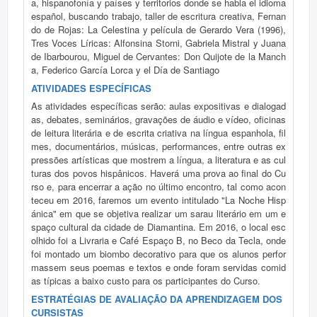
a, hispanofonía y países y territorios donde se habla el idioma
español, buscando trabajo, taller de escritura creativa, Fernan
do de Rojas: La Celestina y película de Gerardo Vera (1996),
Tres Voces Líricas: Alfonsina Storni, Gabriela Mistral y Juana
de Ibarbourou, Miguel de Cervantes: Don Quijote de la Manch
a, Federico García Lorca y el Día de Santiago
ATIVIDADES ESPECÍFICAS
As atividades específicas serão: aulas expositivas e dialogad
as, debates, seminários, gravações de áudio e vídeo, oficinas
de leitura literária e de escrita criativa na língua espanhola, fil
mes, documentários, músicas, performances, entre outras ex
pressões artísticas que mostrem a língua, a literatura e as cul
turas dos povos hispânicos. Haverá uma prova ao final do Cu
rso e, para encerrar a ação no último encontro, tal como acon
teceu em 2016, faremos um evento intitulado "La Noche Hisp
ánica" em que se objetiva realizar um sarau literário em um e
spaço cultural da cidade de Diamantina. Em 2016, o local esc
olhido foi a Livraria e Café Espaço B, no Beco da Tecla, onde
foi montado um biombo decorativo para que os alunos perfor
massem seus poemas e textos e onde foram servidas comid
as típicas a baixo custo para os participantes do Curso.
ESTRATÉGIAS DE AVALIAÇÃO DA APRENDIZAGEM DOS
CURSISTAS