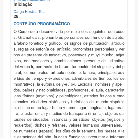
Iniciação
Carga Horária Total
28
CONTEÚDO PROGRAMÁTICO
O Curso será desenvolvido por meio dos seguintes conteúdo
s: Gramaticais: pronombres personales con función de sujeto,
alfabeto fonético y gráfico, los signos de puntuación, artículo
s, reglas de eufonía del artículo, pronombres personales y ver
bos en presente de indicativo, posesivos y muy/ mucho, adjet
ivos, contracciones y combinaciones, presente de indicativo
del verbo ir, perífrasis de futuro, formación del singular y del p
lural, los numerales, artículo neutro lo, la hora, principales adv
erbios de tiempo y expresiones adverbiales de tiempo, los de
mostrativos, la eufonía de y-e / o-u Lexicais: nombres y apelli
dos, países y nacionalidades, profesiones, el aula, característ
icas físicas (adjetivos) y psicológicas, estados físicos y emo
cionales, ciudades históricas y turísticas del mundo hispánic
o, el cine como lugar físico y como lugar imaginario, lugares (i
r a…/ estar en…) y medios de transporte (ir en…), objetos cul
turales de ciudades históricas y turísticas, objetos (regalos y
recuerdos), dichos y refranes, valores humanos universales, l
os numerales (repaso), los días de la semana, los meses y la
s estaciones del año, la casa Funcional: preguntar e informar