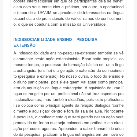
oposta interdisciplinar em que os participantes dela se benefi
ciam com seus conteúdos e práticas, por outro, a oportunidad
e ímpar de a UFVJM se aproximar de interessados na língua
espanhola e de profissionais de vários ramos do conheciment
o, o que se coaduna com a missão da Universidade.
INDISSOCIABILIDADE ENSINO – PESQUISA –
EXTENSÃO
A indissociabilidade ensino-pesquisa-extensão também se vê
claramente nesta ação extensionista. Essa ação propicia, ao
mesmo tempo, o processo de formação básica em uma língu
a estrangeira (ensino) e a geração e extensão de conhecimen
to (pesquisa e extensão). No nosso curso, o foco do ensino é
o aluno participante, pois é ele quem vai atuar como principal
ator da aquisição da língua estrangeira. A aquisição de uma lí
ngua estrangeira por um profissional não só traz aspectos pro
fissionalizantes, mas também cidadãos, pois este profissiona
l se coloca como principal agente da relação dialógica “conhe
cimento e aquisição” dentro e fora da sala de aula. No tocante
à pesquisa, o conhecimento que será gerado nessa ação será
promovido de forma que seja colocado em prática e em circul
ação por esses agentes. Apreendem o saber transmitido oriun
do da pesquisa, praticam a língua estrangeira em um novo co