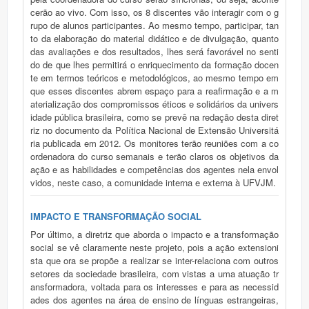
cerão ao vivo. Com isso, os 8 discentes vão interagir com o g
rupo de alunos participantes. Ao mesmo tempo, participar, tan
to da elaboração do material didático e de divulgação, quanto
das avaliações e dos resultados, lhes será favorável no senti
do de que lhes permitirá o enriquecimento da formação docen
te em termos teóricos e metodológicos, ao mesmo tempo em
que esses discentes abrem espaço para a reafirmação e a m
aterialização dos compromissos éticos e solidários da univers
idade pública brasileira, como se prevê na redação desta diret
riz no documento da Política Nacional de Extensão Universitá
ria publicada em 2012. Os monitores terão reuniões com a co
ordenadora do curso semanais e terão claros os objetivos da
ação e as habilidades e competências dos agentes nela envol
vidos, neste caso, a comunidade interna e externa à UFVJM.
IMPACTO E TRANSFORMAÇÃO SOCIAL
Por último, a diretriz que aborda o impacto e a transformação
social se vê claramente neste projeto, pois a ação extensioni
sta que ora se propõe a realizar se inter-relaciona com outros
setores da sociedade brasileira, com vistas a uma atuação tr
ansformadora, voltada para os interesses e para as necessid
ades dos agentes na área de ensino de línguas estrangeiras,