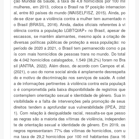
ção Mundial da Saúde, a taxa de 4,8 homicídios por 100 mil
mulheres, em 2013, coloca o Brasil na 5ª posição internacion
al, entre 83 países do mundo (WAISELFISZ, 2015). Ainda, po
de-se dizer que a violência contra a mulher tem aumentado n
o Brasil (BRASIL, 2016). Ainda, dados oficiais referentes à vi
olência contra a população LGBTQIAP+ no Brasil, apesar de
escassos, se mantêm alarmantes, mesmo após a criação de
diversas políticas públicas de proteção a essa população: no
período de 2020 a 2021, o Brasil tem permanecido como o pa
ís com mais homicídios de pessoas trans no mundo. Do total
de 4.042 homicídios catalogados, 1.549 (38,2%) foram no Bra
sil (ANTRA, 2022). Além disso, de acordo com Campos et al.
(2021), o uso do nome social ainda é amplamente desrespeita
do e motivo de discriminação nos serviços de saúde. A colet
a de informações pertinentes à violência contra esta populaçã
o é comprometida pela baixa disponibilidade de registros que
contemplem orientação sexual e identidade de gênero. Sua in
visibilidade e a falta de intervenções pela promoção de seus
direitos tendem a aprofundar sua vulnerabilidade (IPEA, 202
1). Com relação à desigualdade racial, ressalta-se que pesso
as negras são a maioria das vítimas de violência, independen
te de orientação sexual e identidade de gênero. Em 2019, os
negros representaram 77% das vítimas de homicídios, com u
ma taxa de 29,2 homicídios por 100 mil habitantes (taxa 16