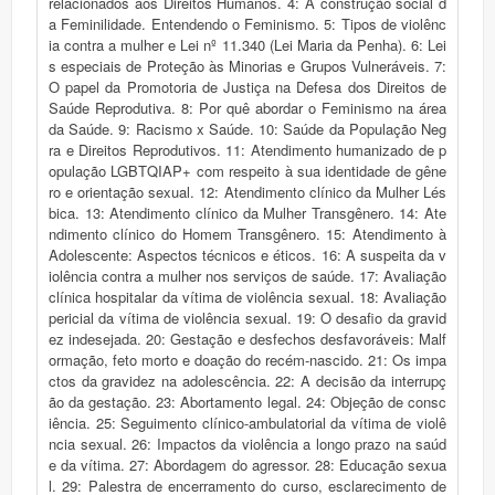
relacionados aos Direitos Humanos. 4: A construção social d
a Feminilidade. Entendendo o Feminismo. 5: Tipos de violênc
ia contra a mulher e Lei nº 11.340 (Lei Maria da Penha). 6: Lei
s especiais de Proteção às Minorias e Grupos Vulneráveis. 7:
O papel da Promotoria de Justiça na Defesa dos Direitos de
Saúde Reprodutiva. 8: Por quê abordar o Feminismo na área
da Saúde. 9: Racismo x Saúde. 10: Saúde da População Neg
ra e Direitos Reprodutivos. 11: Atendimento humanizado de p
opulação LGBTQIAP+ com respeito à sua identidade de gêne
ro e orientação sexual. 12: Atendimento clínico da Mulher Lés
bica. 13: Atendimento clínico da Mulher Transgênero. 14: Ate
ndimento clínico do Homem Transgênero. 15: Atendimento à
Adolescente: Aspectos técnicos e éticos. 16: A suspeita da v
iolência contra a mulher nos serviços de saúde. 17: Avaliação
clínica hospitalar da vítima de violência sexual. 18: Avaliação
pericial da vítima de violência sexual. 19: O desafio da gravid
ez indesejada. 20: Gestação e desfechos desfavoráveis: Malf
ormação, feto morto e doação do recém-nascido. 21: Os impa
ctos da gravidez na adolescência. 22: A decisão da interrupç
ão da gestação. 23: Abortamento legal. 24: Objeção de consc
iência. 25: Seguimento clínico-ambulatorial da vítima de violê
ncia sexual. 26: Impactos da violência a longo prazo na saúd
e da vítima. 27: Abordagem do agressor. 28: Educação sexua
l. 29: Palestra de encerramento do curso, esclarecimento de