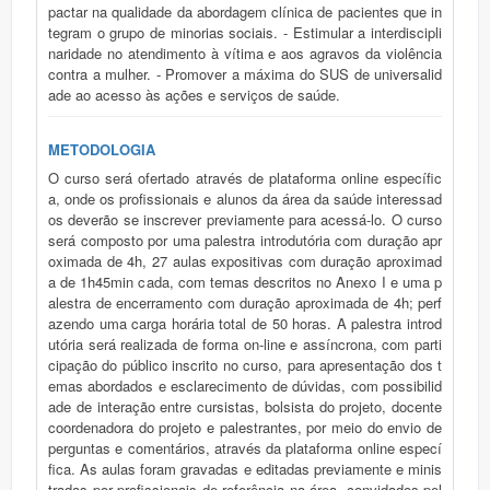
pactar na qualidade da abordagem clínica de pacientes que in
tegram o grupo de minorias sociais. - Estimular a interdiscipli
naridade no atendimento à vítima e aos agravos da violência
contra a mulher. - Promover a máxima do SUS de universalid
ade ao acesso às ações e serviços de saúde.
METODOLOGIA
O curso será ofertado através de plataforma online específic
a, onde os profissionais e alunos da área da saúde interessad
os deverão se inscrever previamente para acessá-lo. O curso
será composto por uma palestra introdutória com duração apr
oximada de 4h, 27 aulas expositivas com duração aproximad
a de 1h45min cada, com temas descritos no Anexo I e uma p
alestra de encerramento com duração aproximada de 4h; perf
azendo uma carga horária total de 50 horas. A palestra introd
utória será realizada de forma on-line e assíncrona, com parti
cipação do público inscrito no curso, para apresentação dos t
emas abordados e esclarecimento de dúvidas, com possibilid
ade de interação entre cursistas, bolsista do projeto, docente
coordenadora do projeto e palestrantes, por meio do envio de
perguntas e comentários, através da plataforma online especí
fica. As aulas foram gravadas e editadas previamente e minis
tradas por profissionais de referência na área, convidados pel