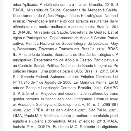
mica Aplicada. A violência contra a mulher. Brasília, 2016. B
RASIL. Ministério da Saúde. Secretaria de Atenção à Saúde.
Departamento de Ações Programáticas Estratégicas. Norma t
écnica: Prevenção e tratamento dos agravos resultantes da vi
olência sexual contra mulheres e adolescentes. Brasília, 201
2. BRASIL. Ministério da Saúde. Secretaria de Gestão Estrat
égica e Participativa. Departamento de Apoio à Gestão Partici
pativa. Política Nacional de Saúde Integral de Lésbicas, Gay
s, Bissexuais, Travestis e Transexuais. Brasília, 2013. BRAS
IL. Ministério da Saúde. Secretaria de Gestão Estratégica e P
articipativa. Departamento de Apoio à Gestão Participativa e
ao Controle Social. Política Nacional de Saúde Integral da Po
pulação Negra : uma política para o SUS. Brasília, 2017. BRA
SIL. Senado Federal. Subsecretaria de Edições Técnicas. Lei
N° 11.340 de 7 de Agosto de 2006, Lei Maria da Penha. Lei M
aria da Penha e Legislação Correlata. Brasília, 2011. CAMPO
S, A.G.O. et al. Prejudice and discrimination suffered by trans
gender persons in health services: Integrative literature revie
w. Research, Society and Development, v. 10, n. 5, e2651051
4590, 2021. IPEA. Atlas da violência 2021. São Paulo, 2021.
LIMA, Paulo M.F. Violência contra a mulher: o homicídio privil
egiado e a violência doméstica. Atlas, 2ª edição, 2013. MAIA,
Isabela R.M., COSTA, Frederico M.C. Proteção da dignidade