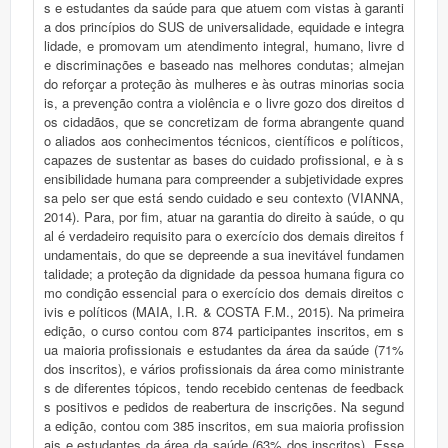
s e estudantes da saúde para que atuem com vistas à garanti
a dos princípios do SUS de universalidade, equidade e integra
lidade, e promovam um atendimento integral, humano, livre d
e discriminações e baseado nas melhores condutas; almejan
do reforçar a proteção às mulheres e às outras minorias socia
is, a prevenção contra a violência e o livre gozo dos direitos d
os cidadãos, que se concretizam de forma abrangente quand
o aliados aos conhecimentos técnicos, científicos e políticos,
capazes de sustentar as bases do cuidado profissional, e à s
ensibilidade humana para compreender a subjetividade expres
sa pelo ser que está sendo cuidado e seu contexto (VIANNA,
2014). Para, por fim, atuar na garantia do direito à saúde, o qu
al é verdadeiro requisito para o exercício dos demais direitos f
undamentais, do que se depreende a sua inevitável fundamen
talidade; a proteção da dignidade da pessoa humana figura co
mo condição essencial para o exercício dos demais direitos c
ivis e políticos (MAIA, I.R. & COSTA F.M., 2015). Na primeira
edição, o curso contou com 874 participantes inscritos, em s
ua maioria profissionais e estudantes da área da saúde (71%
dos inscritos), e vários profissionais da área como ministrante
s de diferentes tópicos, tendo recebido centenas de feedback
s positivos e pedidos de reabertura de inscrições. Na segund
a edição, contou com 385 inscritos, em sua maioria profission
ais e estudantes da área da saúde (63% dos inscritos). Esse