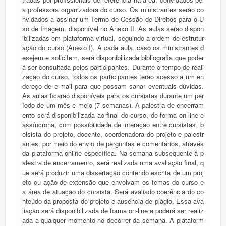
a professora organizadora do curso. Os ministrantes serão co
nvidados a assinar um Termo de Cessão de Direitos para o U
so de Imagem, disponível no Anexo II. As aulas serão dispon
ibilizadas em plataforma virtual, seguindo a ordem de estrutur
ação do curso (Anexo I). A cada aula, caso os ministrantes d
esejem e solicitem, será disponibilizada bibliografia que poder
á ser consultada pelos participantes. Durante o tempo de reali
zação do curso, todos os participantes terão acesso a um en
dereço de e-mail para que possam sanar eventuais dúvidas.
As aulas ficarão disponíveis para os cursistas durante um per
íodo de um mês e meio (7 semanas). A palestra de encerram
ento será disponibilizada ao final do curso, de forma on-line e
assíncrona, com possibilidade de interação entre cursistas, b
olsista do projeto, docente, coordenadora do projeto e palestr
antes, por meio do envio de perguntas e comentários, através
da plataforma online específica. Na semana subsequente à p
alestra de encerramento, será realizada uma avaliação final, q
ue será produzir uma dissertação contendo escrita de um proj
eto ou ação de extensão que envolvam os temas do curso e
a área de atuação do cursista. Será avaliado coerência do co
nteúdo da proposta do projeto e ausência de plágio. Essa ava
liação será disponibilizada de forma on-line e poderá ser realiz
ada a qualquer momento no decorrer da semana. A plataform