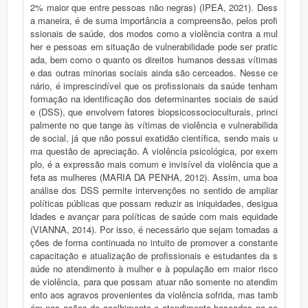
2% maior que entre pessoas não negras) (IPEA, 2021). Dess
a maneira, é de suma importância a compreensão, pelos profi
ssionais de saúde, dos modos como a violência contra a mul
her e pessoas em situação de vulnerabilidade pode ser pratic
ada, bem como o quanto os direitos humanos dessas vítimas
e das outras minorias sociais ainda são cerceados. Nesse ce
nário, é imprescindível que os profissionais da saúde tenham
formação na identificação dos determinantes sociais de saúd
e (DSS), que envolvem fatores biopsicossocioculturais, princi
palmente no que tange às vítimas de violência e vulnerabilida
de social, já que não possui exatidão científica, sendo mais u
ma questão de apreciação. A violência psicológica, por exem
plo, é a expressão mais comum e invisível da violência que a
feta as mulheres (MARIA DA PENHA, 2012). Assim, uma boa
análise dos DSS permite intervenções no sentido de ampliar
políticas públicas que possam reduzir as iniquidades, desigua
ldades e avançar para políticas de saúde com mais equidade
(VIANNA, 2014). Por isso, é necessário que sejam tomadas a
ções de forma continuada no intuito de promover a constante
capacitação e atualização de profissionais e estudantes da s
aúde no atendimento à mulher e à população em maior risco
de violência, para que possam atuar não somente no atendim
ento aos agravos provenientes da violência sofrida, mas tamb
ém nas ações de acolhimento e atendimento baseados na co