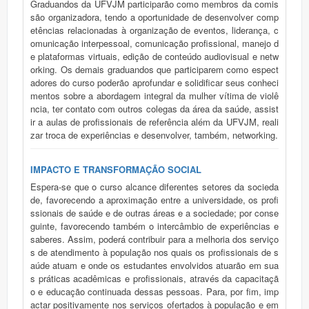
Graduandos da UFVJM participarão como membros da comis
são organizadora, tendo a oportunidade de desenvolver comp
etências relacionadas à organização de eventos, liderança, c
omunicação interpessoal, comunicação profissional, manejo d
e plataformas virtuais, edição de conteúdo audiovisual e netw
orking. Os demais graduandos que participarem como espect
adores do curso poderão aprofundar e solidificar seus conheci
mentos sobre a abordagem integral da mulher vítima de violê
ncia, ter contato com outros colegas da área da saúde, assist
ir a aulas de profissionais de referência além da UFVJM, reali
zar troca de experiências e desenvolver, também, networking.
IMPACTO E TRANSFORMAÇÃO SOCIAL
Espera-se que o curso alcance diferentes setores da socieda
de, favorecendo a aproximação entre a universidade, os profi
ssionais de saúde e de outras áreas e a sociedade; por conse
guinte, favorecendo também o intercâmbio de experiências e
saberes. Assim, poderá contribuir para a melhoria dos serviço
s de atendimento à população nos quais os profissionais de s
aúde atuam e onde os estudantes envolvidos atuarão em sua
s práticas acadêmicas e profissionais, através da capacitaçã
o e educação continuada dessas pessoas. Para, por fim, imp
actar positivamente nos serviços ofertados à população e em