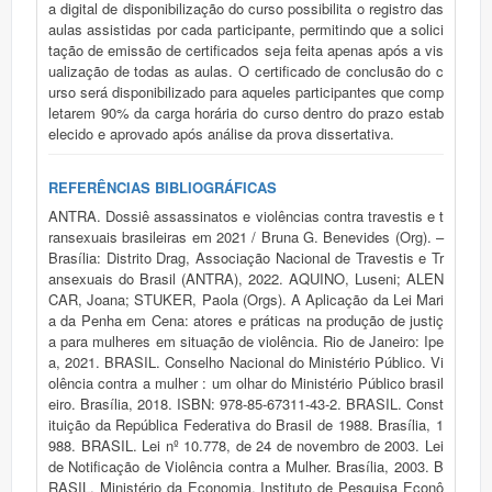
a digital de disponibilização do curso possibilita o registro das
aulas assistidas por cada participante, permitindo que a solici
tação de emissão de certificados seja feita apenas após a vis
ualização de todas as aulas. O certificado de conclusão do c
urso será disponibilizado para aqueles participantes que comp
letarem 90% da carga horária do curso dentro do prazo estab
elecido e aprovado após análise da prova dissertativa.
REFERÊNCIAS BIBLIOGRÁFICAS
ANTRA. Dossiê assassinatos e violências contra travestis e t
ransexuais brasileiras em 2021 / Bruna G. Benevides (Org). –
Brasília: Distrito Drag, Associação Nacional de Travestis e Tr
ansexuais do Brasil (ANTRA), 2022. AQUINO, Luseni; ALEN
CAR, Joana; STUKER, Paola (Orgs). A Aplicação da Lei Mari
a da Penha em Cena: atores e práticas na produção de justiç
a para mulheres em situação de violência. Rio de Janeiro: Ipe
a, 2021. BRASIL. Conselho Nacional do Ministério Público. Vi
olência contra a mulher : um olhar do Ministério Público brasil
eiro. Brasília, 2018. ISBN: 978-85-67311-43-2. BRASIL. Const
ituição da República Federativa do Brasil de 1988. Brasília, 1
988. BRASIL. Lei nº 10.778, de 24 de novembro de 2003. Lei
de Notificação de Violência contra a Mulher. Brasília, 2003. B
RASIL. Ministério da Economia. Instituto de Pesquisa Econô