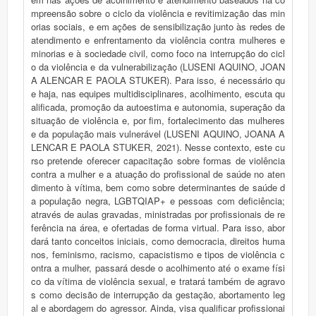
mpreensão sobre o ciclo da violência e revitimização das min
orias sociais, e em ações de sensibilização junto às redes de
atendimento e enfrentamento da violência contra mulheres e
minorias e à sociedade civil, como foco na interrupção do cicl
o da violência e da vulnerabilização (LUSENI AQUINO, JOAN
A ALENCAR E PAOLA STUKER). Para isso, é necessário qu
e haja, nas equipes multidisciplinares, acolhimento, escuta qu
alificada, promoção da autoestima e autonomia, superação da
situação de violência e, por fim, fortalecimento das mulheres
e da população mais vulnerável (LUSENI AQUINO, JOANA A
LENCAR E PAOLA STUKER, 2021). Nesse contexto, este cu
rso pretende oferecer capacitação sobre formas de violência
contra a mulher e a atuação do profissional de saúde no aten
dimento à vítima, bem como sobre determinantes de saúde d
a população negra, LGBTQIAP+ e pessoas com deficiência;
através de aulas gravadas, ministradas por profissionais de re
ferência na área, e ofertadas de forma virtual. Para isso, abor
dará tanto conceitos iniciais, como democracia, direitos huma
nos, feminismo, racismo, capacistismo e tipos de violência c
ontra a mulher, passará desde o acolhimento até o exame físi
co da vítima de violência sexual, e tratará também de agravo
s como decisão de interrupção da gestação, abortamento leg
al e abordagem do agressor. Ainda, visa qualificar profissionai