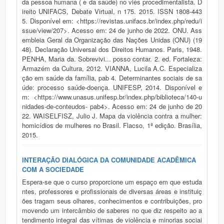
da pessoa humana ( e da saúde) no viés procedimentalista. D
ireito UNIFACS, Debate Virtual, n 175. 2015. ISSN 1808-443
5. Disponível em: <https://revistas.unifacs.br/index.php/redu/i
ssue/view/207>. Acesso em: 24 de junho de 2022. ONU. Ass
embleia Geral da Organização das Nações Unidas (ONU) (19
48). Declaração Universal dos Direitos Humanos. Paris, 1948.
PENHA, Maria da. Sobrevivi... posso contar. 2. ed. Fortaleza:
Armazém da Cultura, 2012. VIANNA, Lucila A.C. Especializa
ção em saúde da família, pab 4. Determinantes sociais de sa
úde: processo saúde-doença. UNIFESP, 2014. Disponível e
m: <https://www.unasus.unifesp.br/index.php/biblioteca/140-u
nidades-de-conteudos- pab4>. Acesso em: 24 de junho de 20
22. WAISELFISZ, Julio J. Mapa da violência contra a mulher:
homicídios de mulheres no Brasil. Flacso, 1ª edição. Brasília,
2015.
INTERAÇÃO DIALÓGICA DA COMUNIDADE ACADÊMICA
COM A SOCIEDADE
Espera-se que o curso proporcione um espaço em que estuda
ntes, professores e profissionais de diversas áreas e instituiç
ões tragam seus olhares, conhecimentos e contribuições, pro
movendo um intercâmbio de saberes no que diz respeito ao a
tendimento integral das vítimas de violência e minorias sociai