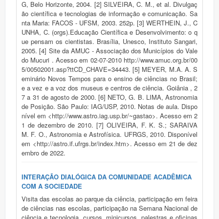
G, Belo Horizonte, 2004. [2] SILVEIRA, C. M., et al. Divulgaç
ão científica e tecnologias de informação e comunicação. Sa
nta Maria: FACOS - UFSM, 2003. 252p. [3] WERTHEIN, J., C
UNHA, C. (orgs).Educação Científica e Desenvolvimento: o q
ue pensam os cientistas. Brasília, Unesco, Instituto Sangari,
2005. [4] Site da AMUC - Associação dos Municípios do Vale
do Mucuri . Acesso em 02-07-2010 http://www.amuc.org.br/00
5/00502001.asp?ttCD_CHAVE=34443. [5] MEYER, M.A. A. S
eminário Novos Tempos para o ensino de ciências no Brasil;
e a vez e a voz dos museus e centros de ciência. Goiânia , 2
7 a 31 de agosto de 2000. [6] NETO, G. B. LIMA, Astronomia
de Posição. São Paulo: IAG/USP, 2010. Notas de aula. Dispo
nível em <http://www.astro.iag.usp.br/~gastao>. Acesso em 2
1 de dezembro de 2010. [7] OLIVEIRA, F. K. S.; SARAIVA
M. F. O., Astronomia e Astrofísica. UFRGS, 2010. Disponível
em <http://astro.if.ufrgs.br/index.htm>. Acesso em 21 de dez
embro de 2022.
INTERAÇÃO DIALÓGICA DA COMUNIDADE ACADÊMICA
COM A SOCIEDADE
Visita das escolas ao parque da ciência, participação em feira
de ciências nas escolas, participação na Semana Nacional de
ciência e tecnologia, cursos, minicursos, palestras e oficinas