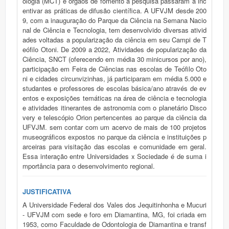
ologia (MCT) e órgãos de fomento à pesquisa passaram a inc
entivar as práticas de difusão científica. A UFVJM desde 200
9, com a inauguração do Parque da Ciência na Semana Nacio
nal de Ciência e Tecnologia, tem desenvolvido diversas ativid
ades voltadas a popularização da ciência em seu Campi de T
eófilo Otoni. De 2009 a 2022, Atividades de popularização da
Ciência, SNCT (oferecendo em média 30 minicursos por ano),
participação em Feira de Ciências nas escolas de Teófilo Oto
ni e cidades circunvizinhas, já participaram em média 5.000 e
studantes e professores de escolas básica/ano através de ev
entos e exposições temáticas na área de ciência e tecnologia
e atividades itinerantes de astronomia com o planetário Disco
very e telescópio Orion pertencentes ao parque da ciência da
UFVJM. sem contar com um acervo de mais de 100 projetos
museográficos expostos no parque da ciência e instituições p
arceiras para visitação das escolas e comunidade em geral.
Essa interação entre Universidades x Sociedade é de suma i
mportância para o desenvolvimento regional.
JUSTIFICATIVA
A Universidade Federal dos Vales dos Jequitinhonha e Mucuri
- UFVJM com sede e foro em Diamantina, MG, foi criada em
1953, como Faculdade de Odontologia de Diamantina e transf