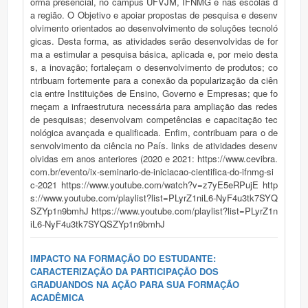
orma presencial, no campus UFVJM, IFNMG e nas escolas d
a região. O Objetivo e apoiar propostas de pesquisa e desenv
olvimento orientados ao desenvolvimento de soluções tecnoló
gicas. Desta forma, as atividades serão desenvolvidas de for
ma a estimular a pesquisa básica, aplicada e, por meio desta
s, a inovação; fortaleçam o desenvolvimento de produtos; co
ntribuam fortemente para a conexão da popularização da ciên
cia entre Instituições de Ensino, Governo e Empresas; que fo
rneçam a infraestrutura necessária para ampliação das redes
de pesquisas; desenvolvam competências e capacitação tec
nológica avançada e qualificada. Enfim, contribuam para o de
senvolvimento da ciência no País. links de atividades desenv
olvidas em anos anteriores (2020 e 2021: https://www.cevibra.
com.br/evento/ix-seminario-de-iniciacao-cientifica-do-ifnmg-si
c-2021 https://www.youtube.com/watch?v=z7yE5eRPujE http
s://www.youtube.com/playlist?list=PLyrZ1niL6-NyF4u3tk7SYQ
SZYp1n9bmhJ https://www.youtube.com/playlist?list=PLyrZ1n
iL6-NyF4u3tk7SYQSZYp1n9bmhJ
IMPACTO NA FORMAÇÃO DO ESTUDANTE:
CARACTERIZAÇÃO DA PARTICIPAÇÃO DOS
GRADUANDOS NA AÇÃO PARA SUA FORMAÇÃO
ACADÊMICA