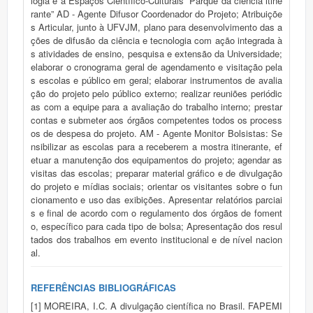
logia e a Espaços Científico-Culturais “Parque da ciência itine
rante” AD - Agente Difusor Coordenador do Projeto; Atribuiçõe
s Articular, junto à UFVJM, plano para desenvolvimento das a
ções de difusão da ciência e tecnologia com ação integrada à
s atividades de ensino, pesquisa e extensão da Universidade;
elaborar o cronograma geral de agendamento e visitação pela
s escolas e público em geral; elaborar instrumentos de avalia
ção do projeto pelo público externo; realizar reuniões periódic
as com a equipe para a avaliação do trabalho interno; prestar
contas e submeter aos órgãos competentes todos os process
os de despesa do projeto. AM - Agente Monitor Bolsistas: Se
nsibilizar as escolas para a receberem a mostra itinerante, ef
etuar a manutenção dos equipamentos do projeto; agendar as
visitas das escolas; preparar material gráfico e de divulgação
do projeto e mídias sociais; orientar os visitantes sobre o fun
cionamento e uso das exibições. Apresentar relatórios parciai
s e final de acordo com o regulamento dos órgãos de foment
o, específico para cada tipo de bolsa; Apresentação dos resul
tados dos trabalhos em evento institucional e de nível nacion
al.
REFERÊNCIAS BIBLIOGRÁFICAS
[1] MOREIRA, I.C. A divulgação científica no Brasil. FAPEMI