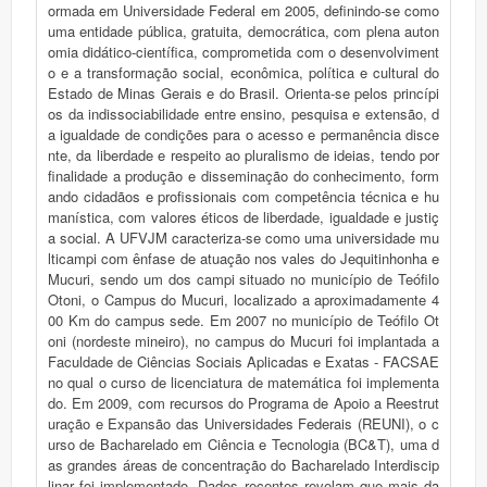
ormada em Universidade Federal em 2005, definindo-se como
uma entidade pública, gratuita, democrática, com plena auton
omia didático-científica, comprometida com o desenvolviment
o e a transformação social, econômica, política e cultural do
Estado de Minas Gerais e do Brasil. Orienta-se pelos princípi
os da indissociabilidade entre ensino, pesquisa e extensão, d
a igualdade de condições para o acesso e permanência disce
nte, da liberdade e respeito ao pluralismo de ideias, tendo por
finalidade a produção e disseminação do conhecimento, form
ando cidadãos e profissionais com competência técnica e hu
manística, com valores éticos de liberdade, igualdade e justiç
a social. A UFVJM caracteriza-se como uma universidade mu
lticampi com ênfase de atuação nos vales do Jequitinhonha e
Mucuri, sendo um dos campi situado no município de Teófilo
Otoni, o Campus do Mucuri, localizado a aproximadamente 4
00 Km do campus sede. Em 2007 no município de Teófilo Ot
oni (nordeste mineiro), no campus do Mucuri foi implantada a
Faculdade de Ciências Sociais Aplicadas e Exatas - FACSAE
no qual o curso de licenciatura de matemática foi implementa
do. Em 2009, com recursos do Programa de Apoio a Reestrut
uração e Expansão das Universidades Federais (REUNI), o c
urso de Bacharelado em Ciência e Tecnologia (BC&T), uma d
as grandes áreas de concentração do Bacharelado Interdiscip
linar foi implementado. Dados recentes revelam que mais da