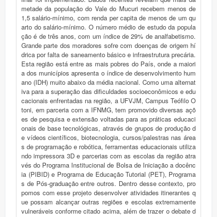
metade da população do Vale do Mucuri recebem menos de
1,5 salário-mínimo, com renda per capita de menos de um qu
arto do salário-mínimo. O número médio de estudo da popula
ção é de três anos, com um índice de 29% de analfabetismo.
Grande parte dos moradores sofre com doenças de origem hí
drica por falta de saneamento básico e infraestrutura precária.
Esta região está entre as mais pobres do País, onde a maiori
a dos municípios apresenta o índice de desenvolvimento hum
ano (IDH) muito abaixo da média nacional. Como uma alternat
iva para a superação das dificuldades socioeconômicos e edu
cacionais enfrentadas na região, a UFVJM, Campus Teófilo O
toni, em parceria com a IFNMG, tem promovido diversas açõ
es de pesquisa e extensão voltadas para as práticas educaci
onais de base tecnológicas, através de grupos de produção d
e vídeos científicos, biotecnologia, cursos/palestras nas área
s de programação e robótica, ferramentas educacionais utiliza
ndo impressora 3D e parcerias com as escolas da região atra
vés do Programa Institucional de Bolsa de Iniciação a docênc
ia (PIBID) e Programa de Educação Tutorial (PET), Programa
s de Pós-graduação entre outros. Dentro desse contexto, pro
pomos com esse projeto desenvolver atividades itinerantes q
ue possam alcançar outras regiões e escolas extremamente
vulneráveis conforme citado acima, além de trazer o debate d