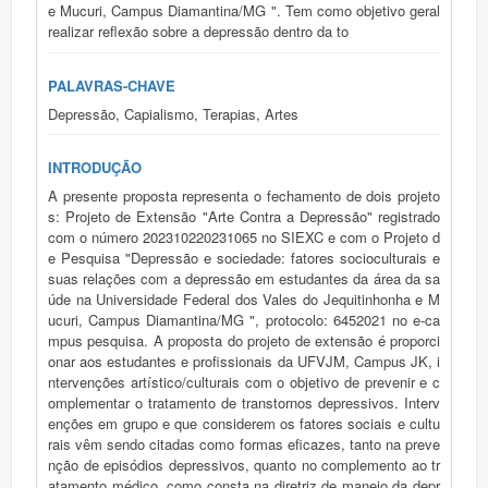
e Mucuri, Campus Diamantina/MG ". Tem como objetivo geral
realizar reflexão sobre a depressão dentro da to
PALAVRAS-CHAVE
Depressão, Capialismo, Terapias, Artes
INTRODUÇÃO
A presente proposta representa o fechamento de dois projeto
s: Projeto de Extensão "Arte Contra a Depressão" registrado
com o número 202310220231065 no SIEXC e com o Projeto d
e Pesquisa "Depressão e sociedade: fatores socioculturais e
suas relações com a depressão em estudantes da área da sa
úde na Universidade Federal dos Vales do Jequitinhonha e M
ucuri, Campus Diamantina/MG ", protocolo: 6452021 no e-ca
mpus pesquisa. A proposta do projeto de extensão é proporci
onar aos estudantes e profissionais da UFVJM, Campus JK, i
ntervenções artístico/culturais com o objetivo de prevenir e c
omplementar o tratamento de transtornos depressivos. Interv
enções em grupo e que considerem os fatores sociais e cultu
rais vêm sendo citadas como formas eficazes, tanto na preve
nção de episódios depressivos, quanto no complemento ao tr
atamento médico, como consta na diretriz de manejo da depr