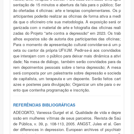
sentação de 15 minutos e abertura da fala para o público; Ser
ão ofertadas 4 oficinas: arte e terapias complementares. Os p
articipantes poderão realizar as oficinas de forma ativa a medi
da que o oficineiro crie sua metodologia. A exposição será or
ganizada com o material de arte e fotografia das oficinas reali
zadas do Projeto "arte contra a depressão" em 2023. Os trab
alhos expostos são de autoria dos participantes das oficinas;
Para o momento de apresentação cultural convidar-se-á um p
oeta ou cantor da própria UFVJM. Pedir-se-á aos convidados
que interajam com o público para deixar mais dinâmica a ativi
dade; Na mesa de diálogo, também serão convidados para da
rem depoimentos pessoais sobre o tema depressão; A mesa
será composta por um palestrante sobre depressão e socieda
de capitalista, um terapeuta e um depoente. Serão feitos cart
azes e posteres para divulgação; Organizar um site para o ev
ento que contenha programação e inscrição.
REFERÊNCIAS BIBLIOGRÁFICAS
ADEODATO, Vanessa Gurgel et al. Qualidade de vida e depre
ssão em mulheres vítimas de seus parceiros. Revista de Saú
de Pública, v. 39, p. 108-113, 2005. ANGST, Jules et al. Gen
der differences in depression. European archives of psychiatr