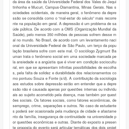
da área da saúde da Universidade Federal dos Vales do Jequi
tinhonha e Mucuri, Campus-Diamantina, Minas Gerais. Nas s
ociedades ocidentais, de maneira geral, o fenômeno da depre
ssão se consolida como o “mal-estar do século” mais recorre
nte na população em geral. A depressão é um problema de sa
úde pública. De acordo com a OMS (Organização Mundial da
Saúde), pelo menos 350 milhões de pessoas sofrem desse m
al no mundo. No Brasil, de acordo com um levantamento naci
onal da Universidade Federal de São Paulo, um terço da popu
lação brasileira sofre com este mal. O sociólogo Zygmunt Ba
uman trata o fenômeno social em uma sociedade marcada pe
la ansiedade e a angústia que é viver em condição sociocultu
ral, em que se apresentam infinitas possibilidades de escolha
s, pela falta de solidez e durabilidade dos relacionamentos co
mo pontuou Souza e Fonte (s/d). A contribuição da sociologia
aos estudos sobre depressão estão em entender que a depre
ssão não é causada apenas por questões internas ou individu
ais ao sujeito acometido pela doença, mas também por quest
ões sociais. Os fatores sociais, como fatores econômicas, de
semprego, crime, separações e outros. No caso de estudante
s poderá ser ocasionada pela mudança de cidade e afastame
nto da família, insegurança de continuidade na universidade p
or questões econômicas e outras. Diante do exposto a presen
te proposta do evento será articular temáticas dos dois projet