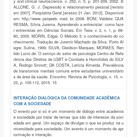
y and clinical neuroscience, v. 252, n. 5, p. 201-209, 2002. B
ALLONE, G. J. Depressão e relacionamento pessoal.[revisto
em 2007]. Psiquiatria Geral.[acesso 21 Jan. 2012]. Disponível
em: http://www. psiqweb. med. br, 2008. BONI, Valdete; QUA
RESMA, Sílvia Jurema. Aprendendo a entrevistar: como faze
r entrevistas em Ciências Sociais. Em Tese, v. 2, n. 1, p. 68-
80, 2005. MORIN, Edgar. O Método 3: o conhecimento do co
nhecimento. Tradução de Juremir Machado da Silva. Porto Al
egre: Sulina, 1999. SILVA, Gleidson Marques; MORAES, Ren
ildo Lucio de. O serviço do setor de psicologia Centro de Refe
rência dos Direitos de LGBT e Combate à Homofobia do SILV
A, Rodrigo Sinnott; DA COSTA, Letícia Almeida. Prevalência
de transtornos mentais comuns entre estudantes universitário
s da área da saúde. Encontro: Revista de Psicologia, v. 15, n.
23, p. 105-112, 2015. 15
INTERAÇÃO DIALÓGICA DA COMUNIDADE ACADÊMICA
COM A SOCIEDADE
O evento por si só é um momento de diálogo entre academia
e sociedade por tratar de temas que são de interesse da soci
edade em geral. Um espaço de divulgar o que se produz na u
niversidade para sociedade. Um evento é um momento de apr
oximação e interação.