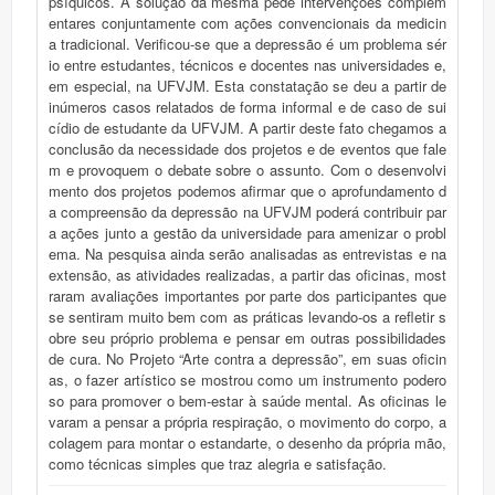
psíquicos. A solução da mesma pede intervenções complem
entares conjuntamente com ações convencionais da medicin
a tradicional. Verificou-se que a depressão é um problema sér
io entre estudantes, técnicos e docentes nas universidades e,
em especial, na UFVJM. Esta constatação se deu a partir de
inúmeros casos relatados de forma informal e de caso de sui
cídio de estudante da UFVJM. A partir deste fato chegamos a
conclusão da necessidade dos projetos e de eventos que fale
m e provoquem o debate sobre o assunto. Com o desenvolvi
mento dos projetos podemos afirmar que o aprofundamento d
a compreensão da depressão na UFVJM poderá contribuir par
a ações junto a gestão da universidade para amenizar o probl
ema. Na pesquisa ainda serão analisadas as entrevistas e na
extensão, as atividades realizadas, a partir das oficinas, most
raram avaliações importantes por parte dos participantes que
se sentiram muito bem com as práticas levando-os a refletir s
obre seu próprio problema e pensar em outras possibilidades
de cura. No Projeto “Arte contra a depressão”, em suas oficin
as, o fazer artístico se mostrou como um instrumento podero
so para promover o bem-estar à saúde mental. As oficinas le
varam a pensar a própria respiração, o movimento do corpo, a
colagem para montar o estandarte, o desenho da própria mão,
como técnicas simples que traz alegria e satisfação.