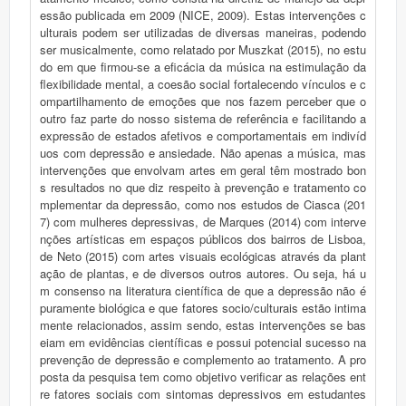
essão publicada em 2009 (NICE, 2009). Estas intervenções c
ulturais podem ser utilizadas de diversas maneiras, podendo
ser musicalmente, como relatado por Muszkat (2015), no estu
do em que firmou-se a eficácia da música na estimulação da
flexibilidade mental, a coesão social fortalecendo vínculos e c
ompartilhamento de emoções que nos fazem perceber que o
outro faz parte do nosso sistema de referência e facilitando a
expressão de estados afetivos e comportamentais em indivíd
uos com depressão e ansiedade. Não apenas a música, mas
intervenções que envolvam artes em geral têm mostrado bon
s resultados no que diz respeito à prevenção e tratamento co
mplementar da depressão, como nos estudos de Ciasca (201
7) com mulheres depressivas, de Marques (2014) com interve
nções artísticas em espaços públicos dos bairros de Lisboa,
de Neto (2015) com artes visuais ecológicas através da plant
ação de plantas, e de diversos outros autores. Ou seja, há u
m consenso na literatura científica de que a depressão não é
puramente biológica e que fatores socio/culturais estão intima
mente relacionados, assim sendo, estas intervenções se bas
eiam em evidências científicas e possui potencial sucesso na
prevenção de depressão e complemento ao tratamento. A pro
posta da pesquisa tem como objetivo verificar as relações ent
re fatores sociais com sintomas depressivos em estudantes