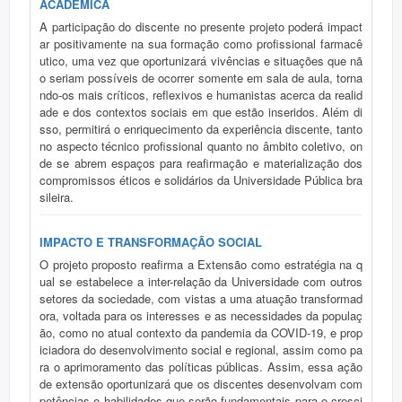
ACADÊMICA
A participação do discente no presente projeto poderá impact
ar positivamente na sua formação como profissional farmacê
utico, uma vez que oportunizará vivências e situações que nã
o seriam possíveis de ocorrer somente em sala de aula, torna
ndo-os mais críticos, reflexivos e humanistas acerca da realid
ade e dos contextos sociais em que estão inseridos. Além di
sso, permitirá o enriquecimento da experiência discente, tanto
no aspecto técnico profissional quanto no âmbito coletivo, on
de se abrem espaços para reafirmação e materialização dos
compromissos éticos e solidários da Universidade Pública bra
sileira.
IMPACTO E TRANSFORMAÇÃO SOCIAL
O projeto proposto reafirma a Extensão como estratégia na q
ual se estabelece a inter-relação da Universidade com outros
setores da sociedade, com vistas a uma atuação transformad
ora, voltada para os interesses e as necessidades da populaç
ão, como no atual contexto da pandemia da COVID-19, e prop
iciadora do desenvolvimento social e regional, assim como pa
ra o aprimoramento das políticas públicas. Assim, essa ação
de extensão oportunizará que os discentes desenvolvam com
petências e habilidades que serão fundamentais para o cresci