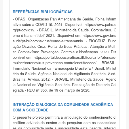
REFERÊNCIAS BIBLIOGRÁFICAS
- OPAS. Organização Pan Americana de Saúde. Folha Inform
ativa sobre a COVID-19. 2021. Disponível: https://www.paho.o
rg/pt/covid19. - BRASIL. Ministério da Saúde. Coronavírus. C
omo é transmitido? 2021. Disponível em: https://www.gov.br/s
aude/pt-br/coronavirus/como-e-transmitido. - FIOCRUZ. Fund
ação Oswaldo Cruz. Portal de Boas Práticas. Atenção à Mulh
er. Coronavírus: Prevenção, Controle e Notificação. 2020. Dis
ponível em: https://portaldeboaspraticas.iff.fiocruz.br/atencao-
mulher/coronavirus-prevencao-controlenotificacao/. - BRASIL.
Formulário Nacional da Farmacopeia Brasileira / Brasil. Minist
ério da Saúde. Agência Nacional de Vigilância Sanitária. 2.ed.
Brasília: Anvisa, 2012. - BRASIL. Ministério da Saúde. Agênc
ia Nacional de Vigilância Sanitária. Resolução de Diretoria Col
egiada - RDC nº 350, de 19 de março de 2020.
INTERAÇÃO DIALÓGICA DA COMUNIDADE ACADÊMICA
COM A SOCIEDADE
O presente projeto permitirá a articulação do conhecimento ci
entífico advindo do ensino e da pesquisa com as necessidad
es da comunidade onde a universidade está inserida, interagi