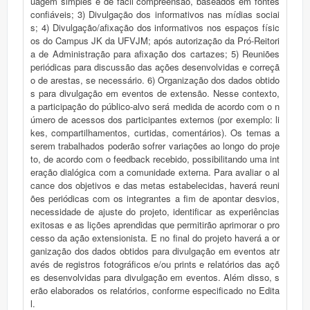
uagem simples e de fácil compreensão, baseados em fontes
confiáveis; 3) Divulgação dos informativos nas mídias sociai
s; 4) Divulgação/afixação dos informativos nos espaços físic
os do Campus JK da UFVJM; após autorização da Pró-Reitori
a de Administração para afixação dos cartazes; 5) Reuniões
periódicas para discussão das ações desenvolvidas e correçã
o de arestas, se necessário. 6) Organização dos dados obtido
s para divulgação em eventos de extensão. Nesse contexto,
a participação do público-alvo será medida de acordo com o n
úmero de acessos dos participantes externos (por exemplo: li
kes, compartilhamentos, curtidas, comentários). Os temas a
serem trabalhados poderão sofrer variações ao longo do proje
to, de acordo com o feedback recebido, possibilitando uma int
eração dialógica com a comunidade externa. Para avaliar o al
cance dos objetivos e das metas estabelecidas, haverá reuni
ões periódicas com os integrantes a fim de apontar desvios,
necessidade de ajuste do projeto, identificar as experiências
exitosas e as lições aprendidas que permitirão aprimorar o pro
cesso da ação extensionista. E no final do projeto haverá a or
ganização dos dados obtidos para divulgação em eventos atr
avés de registros fotográficos e/ou prints e relatórios das açõ
es desenvolvidas para divulgação em eventos. Além disso, s
erão elaborados os relatórios, conforme especificado no Edita
l.