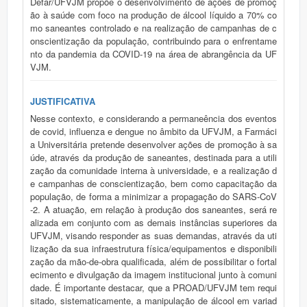
Defar/UFVJM propõe o desenvolvimento de ações de promoç
ão à saúde com foco na produção de álcool líquido a 70% co
mo saneantes controlado e na realização de campanhas de c
onscientização da população, contribuindo para o enfrentame
nto da pandemia da COVID-19 na área de abrangência da UF
VJM.
JUSTIFICATIVA
Nesse contexto, e considerando a permaneência dos eventos
de covid, influenza e dengue no âmbito da UFVJM, a Farmáci
a Universitária pretende desenvolver ações de promoção à sa
úde, através da produção de saneantes, destinada para a utili
zação da comunidade interna à universidade, e a realização d
e campanhas de conscientização, bem como capacitação da
população, de forma a minimizar a propagação do SARS-CoV
-2. A atuação, em relação à produção dos saneantes, será re
alizada em conjunto com as demais instâncias superiores da
UFVJM, visando responder as suas demandas, através da uti
lização da sua infraestrutura física/equipamentos e disponibili
zação da mão-de-obra qualificada, além de possibilitar o fortal
ecimento e divulgação da imagem institucional junto à comuni
dade. É importante destacar, que a PROAD/UFVJM tem requi
sitado, sistematicamente, a manipulação de álcool em variad