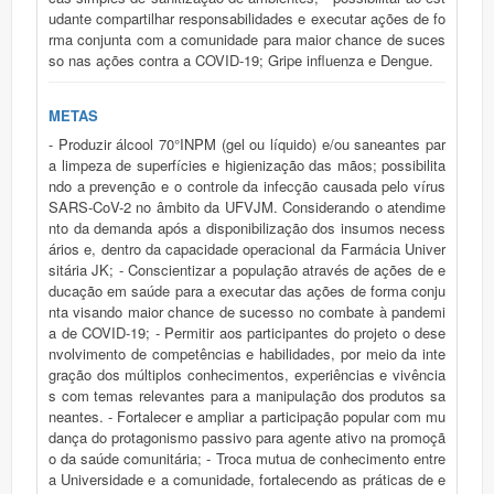
udante compartilhar responsabilidades e executar ações de fo
rma conjunta com a comunidade para maior chance de suces
so nas ações contra a COVID-19; Gripe influenza e Dengue.
METAS
- Produzir álcool 70°INPM (gel ou líquido) e/ou saneantes par
a limpeza de superfícies e higienização das mãos; possibilita
ndo a prevenção e o controle da infecção causada pelo vírus
SARS-CoV-2 no âmbito da UFVJM. Considerando o atendime
nto da demanda após a disponibilização dos insumos necess
ários e, dentro da capacidade operacional da Farmácia Univer
sitária JK; - Conscientizar a população através de ações de e
ducação em saúde para a executar das ações de forma conju
nta visando maior chance de sucesso no combate à pandemi
a de COVID-19; - Permitir aos participantes do projeto o dese
nvolvimento de competências e habilidades, por meio da inte
gração dos múltiplos conhecimentos, experiências e vivência
s com temas relevantes para a manipulação dos produtos sa
neantes. - Fortalecer e ampliar a participação popular com mu
dança do protagonismo passivo para agente ativo na promoçã
o da saúde comunitária; - Troca mutua de conhecimento entre
a Universidade e a comunidade, fortalecendo as práticas de e