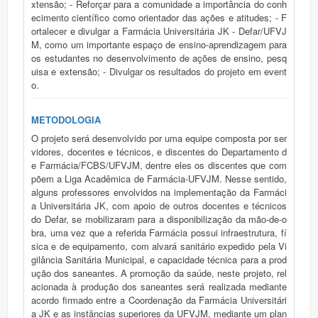
xtensão; - Reforçar para a comunidade a importância do conh
ecimento científico como orientador das ações e atitudes; - F
ortalecer e divulgar a Farmácia Universitária JK - Defar/UFVJ
M, como um importante espaço de ensino-aprendizagem para
os estudantes no desenvolvimento de ações de ensino, pesq
uisa e extensão; - Divulgar os resultados do projeto em event
o.
METODOLOGIA
O projeto será desenvolvido por uma equipe composta por ser
vidores, docentes e técnicos, e discentes do Departamento d
e Farmácia/FCBS/UFVJM, dentre eles os discentes que com
põem a Liga Acadêmica de Farmácia-UFVJM. Nesse sentido,
alguns professores envolvidos na implementação da Farmáci
a Universitária JK, com apoio de outros docentes e técnicos
do Defar, se mobilizaram para a disponibilização da mão-de-o
bra, uma vez que a referida Farmácia possui infraestrutura, fí
sica e de equipamento, com alvará sanitário expedido pela Vi
gilância Sanitária Municipal, e capacidade técnica para a prod
ução dos saneantes. A promoção da saúde, neste projeto, rel
acionada à produção dos saneantes será realizada mediante
acordo firmado entre a Coordenação da Farmácia Universitári
a JK e as instâncias superiores da UFVJM, mediante um plan