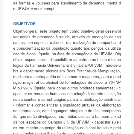
as formas e volumes para atendimento da demanda interna d
a UFVJM e seus campi.
OBJETIVOS
Objetivo geral: este projeto tem como objetivo geral desenvol
ver ações de promoção à saúde, através da produção de san
eantes, em especial o álcool, e a realização de campanhas d
e conscientização da população quanto aos perigos da utiliza
ção de álcool líquido, na área de abrangência da UFVJM. Obj
etivos específicos: - disponibilizar as estruturas física e tecno
lógica da Farmácia Universitária JK - Defar/UFVJM, mão-de-o
bra e capacitação técnica em Boas Práticas de Manipulação,
mediante a contrapartida de insumos e reagentes, para a prod
ução magistral ou oficinal de formulações de álcool a 70ºINP
M ou 99 % líquido, bem como outros produtos saneantes; - c
apacitar os recursos humanos em relação à correta utilização
de saneantes e as estratégias para a alfabetização científica;
- informar e conscientizar a população através da elaboração
de informativos, com linguagem simples e de fácil compreens
ão, que serão divulgados nas mídias sociais e também afixad
os nos espaços do Campus JK, da UFVJM; - capacitar sujeit
os em relação ao perigo da utilização de álcool líquido e práti
cas simples de sanitização de ambientes; - possibilitar ao est