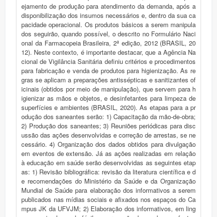
ejamento de produção para atendimento da demanda, após a
disponibilização dos insumos necessários e, dentro da sua ca
pacidade operacional. Os produtos básicos a serem manipula
dos seguirão, quando possível, o descrito no Formulário Naci
onal da Farmacopeia Brasileira, 2ª edição, 2012 (BRASIL, 20
12). Neste contexto, é importante destacar, que a Agência Na
cional de Vigilância Sanitária definiu critérios e procedimentos
para fabricação e venda de produtos para higienização. As re
gras se aplicam a preparações antissépticas e sanitizantes of
icinais (obtidos por meio de manipulação), que servem para h
igienizar as mãos e objetos, e desinfetantes para limpeza de
superfícies e ambientes (BRASIL, 2020). As etapas para a pr
odução dos saneantes serão: 1) Capacitação da mão-de-obra;
2) Produção dos saneantes; 3) Reuniões periódicas para disc
ussão das ações desenvolvidas e correção de arrestas, se ne
cessário. 4) Organização dos dados obtidos para divulgação
em eventos de extensão. Já as ações realizadas em relação
à educação em saúde serão desenvolvidas as seguintes etap
as: 1) Revisão bibliográfica: revisão da literatura científica e d
e recomendações do Ministério da Saúde e da Organização
Mundial de Saúde para elaboração dos informativos a serem
publicados nas mídias sociais e afixados nos espaços do Ca
mpus JK da UFVJM; 2) Elaboração dos informativos, em ling