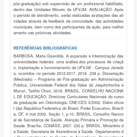
pós-graduação) sob supervisão de um profissional habilitado,
dentro das Unidades Móveis da UFVJM. AVALIAÇÃO: Após
o período de atendimento, serão realizadas avaliações das ati
vidades através de feedback da comunidade, das autoridades
municipais, bem como dos participantes da ação, para melhor
amento nas próximas atividades.
REFERÊNCIAS BIBLIOGRÁFICAS
BARBOSA, Maria Gisenilda. A expansão e interiorização das
universidades federais: uma análise dos processos de criaçã
o, implantação e funcionamento da UFVJM - Campus Janaúb
a, ocorridos no período 2012-2017. 2018. 238 p. Dissertação
(Mestrado) – Programa de Pós-graduação em Administração
Pública, Universidade Federal dos Vales do Jequitinhonha e
Mucuri, Teófilo Otoni, 2018. BRASIL. CONSELHO NACIONA
L DE EDUCAÇÃO. Diretrizes Curriculares Nacionais do curso
de graduação em Odontologia. CNE/CES 3/2002. Diário oficia
l (da) República Federativa do Brasil, Poder Executivo, Brasíli
a, DF, 4 mar 2002. Seção 1, p.10. BRASIL. Conselho Nacion
al de Secretários de Saúde. Atenção Primária e Promoção da
Saúde. Brasília: CONASS, 2007. 232 p. BRASIL. Ministério d
a Saúde. Secretaria de Assistência à Saúde. Departamento d