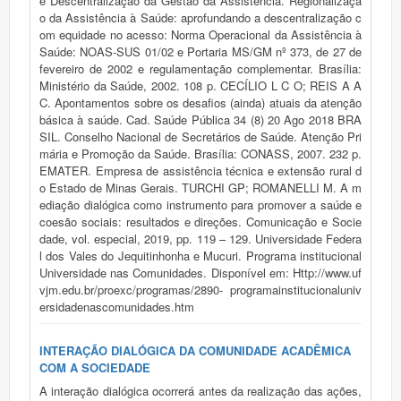
e Descentralização da Gestão da Assistência. Regionalizaçã
o da Assistência à Saúde: aprofundando a descentralização c
om equidade no acesso: Norma Operacional da Assistência à
Saúde: NOAS-SUS 01/02 e Portaria MS/GM nº 373, de 27 de
fevereiro de 2002 e regulamentação complementar. Brasília:
Ministério da Saúde, 2002. 108 p. CECÍLIO L C O; REIS A A
C. Apontamentos sobre os desafios (ainda) atuais da atenção
básica à saúde. Cad. Saúde Pública 34 (8) 20 Ago 2018 BRA
SIL. Conselho Nacional de Secretários de Saúde. Atenção Pri
mária e Promoção da Saúde. Brasília: CONASS, 2007. 232 p.
EMATER. Empresa de assistência técnica e extensão rural d
o Estado de Minas Gerais. TURCHI GP; ROMANELLI M. A m
ediação dialógica como instrumento para promover a saúde e
coesão sociais: resultados e direções. Comunicação e Socie
dade, vol. especial, 2019, pp. 119 – 129. Universidade Federa
l dos Vales do Jequitinhonha e Mucuri. Programa institucional
Universidade nas Comunidades. Disponível em: Http://www.uf
vjm.edu.br/proexc/programas/2890- programainstitucionaluniv
ersidadenascomunidades.htm
INTERAÇÃO DIALÓGICA DA COMUNIDADE ACADÊMICA
COM A SOCIEDADE
A interação dialógica ocorrerá antes da realização das ações,