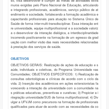
so, visa desenvolver e cumprir as metas de atividades extra
muros exigidas pelo Plano Nacional de Educação, articulando
e integrando profissionais, acadêmicos, serviço público de at
endimento e sociedade, fortalecendo a formação acadêmica e
capacitando profissionais para atuação no Sistema Único de
Saúde de forma inter-multi-transdisciplinar. Essa interação ent
re universidade, equipe multiprofissional e a sociedade valoriz
a o desenvolver da interação dialógica, a interdisciplinaridade
incorrendo positivamente na formação de um egresso da grad
uação com melhor visão das reais necessidades relacionadas
à prestação dos serviços de saúde.
OBJETIVOS
OBJETIVOS GERAIS: Realização de ações de educação e s
aúde, individuais e coletivas, do Programa Universidade nas
Comunidades; OBJETIVOS ESPECÍFICOS: 1) Realização de
consultas odontológicas e clínicas de acordo com o ciclo da
vida. 2) Inserção dos acadêmicos em ações extensionistas fa
vorecendo a interação da universidade com a comunidade na
s práticas educativas, preventivas e curativas; 3) Propiciar a i
ntegração universidade/SUS de forma multiprofissional; 4) Div
ulgar a UFVJM como precursora na formação de profissionais
qualificados para atuar de acordo com as necessidades da co