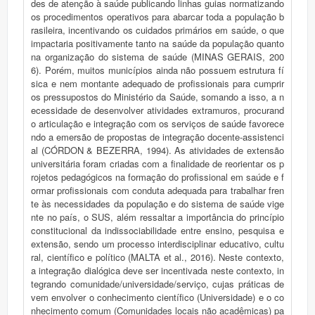
des de atenção à saúde publicando linhas guias normatizando
os procedimentos operativos para abarcar toda a população b
rasileira, incentivando os cuidados primários em saúde, o que
impactaria positivamente tanto na saúde da população quanto
na organização do sistema de saúde (MINAS GERAIS, 200
6). Porém, muitos municípios ainda não possuem estrutura fí
sica e nem montante adequado de profissionais para cumprir
os pressupostos do Ministério da Saúde, somando a isso, a n
ecessidade de desenvolver atividades extramuros, procurand
o articulação e integração com os serviços de saúde favorece
ndo a emersão de propostas de integração docente-assistenci
al (CÓRDON & BEZERRA, 1994). As atividades de extensão
universitária foram criadas com a finalidade de reorientar os p
rojetos pedagógicos na formação do profissional em saúde e f
ormar profissionais com conduta adequada para trabalhar fren
te às necessidades da população e do sistema de saúde vige
nte no país, o SUS, além ressaltar a importância do princípio
constitucional da indissociabilidade entre ensino, pesquisa e
extensão, sendo um processo interdisciplinar educativo, cultu
ral, científico e político (MALTA et al., 2016). Neste contexto,
a integração dialógica deve ser incentivada neste contexto, in
tegrando comunidade/universidade/serviço, cujas práticas de
vem envolver o conhecimento científico (Universidade) e o co
nhecimento comum (Comunidades locais não acadêmicas) pa