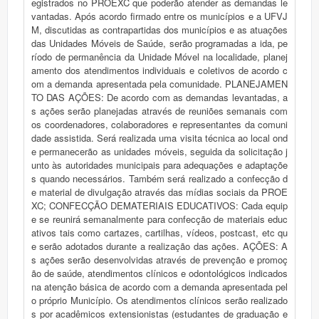
egistrados no PROEXC que poderão atender as demandas le
vantadas. Após acordo firmado entre os municípios e a UFVJ
M, discutidas as contrapartidas dos municípios e as atuações
das Unidades Móveis de Saúde, serão programadas a ida, pe
ríodo de permanência da Unidade Móvel na localidade, planej
amento dos atendimentos individuais e coletivos de acordo c
om a demanda apresentada pela comunidade. PLANEJAMEN
TO DAS AÇÕES: De acordo com as demandas levantadas, a
s ações serão planejadas através de reuniões semanais com
os coordenadores, colaboradores e representantes da comuni
dade assistida. Será realizada uma visita técnica ao local ond
e permanecerão as unidades móveis, seguida da solicitação j
unto às autoridades municipais para adequações e adaptaçõe
s quando necessários. Também será realizado a confecção d
e material de divulgação através das mídias sociais da PROE
XC; CONFECÇÃO DEMATERIAIS EDUCATIVOS: Cada equip
e se reunirá semanalmente para confecção de materiais educ
ativos tais como cartazes, cartilhas, vídeos, postcast, etc qu
e serão adotados durante a realização das ações. AÇÕES: A
s ações serão desenvolvidas através de prevenção e promoç
ão de saúde, atendimentos clínicos e odontológicos indicados
na atenção básica de acordo com a demanda apresentada pel
o próprio Município. Os atendimentos clínicos serão realizado
s por acadêmicos extensionistas (estudantes de graduação e