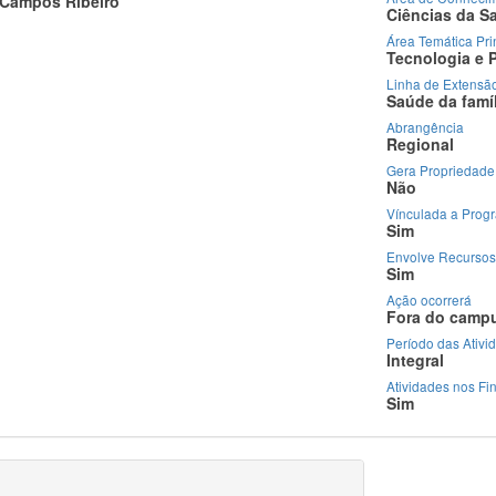
 Campos Ribeiro
Ciências da S
Área Temática Pri
Tecnologia e 
Linha de Extensã
Saúde da famíl
Abrangência
Regional
Gera Propriedade 
Não
Vínculada a Prog
Sim
Envolve Recursos
Sim
Ação ocorrerá
Fora do camp
Período das Ativi
Integral
Atividades nos F
Sim