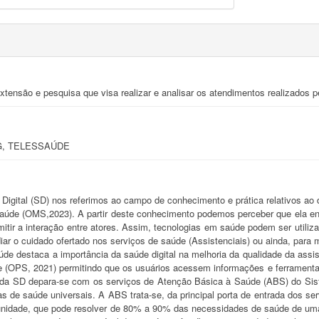
xtensão e pesquisa que visa realizar e analisar os atendimentos realizados p
PG, TELESSAÚDE
igital (SD) nos referimos ao campo de conhecimento e prática relativos ao
saúde (OMS,2023). A partir deste conhecimento podemos perceber que ela en
rmitir a interação entre atores. Assim, tecnologias em saúde podem ser utili
diar o cuidado ofertado nos serviços de saúde (Assistenciais) ou ainda, par
e destaca a importância da saúde digital na melhoria da qualidade da assis
e (OPS, 2021) permitindo que os usuários acessem informações e ferramenta
 da SD depara-se com os serviços de Atenção Básica à Saúde (ABS) do Si
s de saúde universais. A ABS trata-se, da principal porta de entrada dos se
idade, que pode resolver de 80% a 90% das necessidades de saúde de uma 