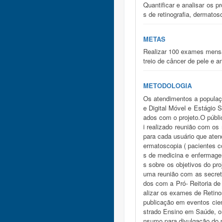
Quantificar e analisar os 
s de retinografia, dermatos
METAS
Realizar 100 exames mensa
treio de câncer de pele e a
METODOLOGIA
Os atendimentos a populaç
e Digital Móvel e Estágio 
ados com o projeto.O públi
i realizado reunião com os
para cada usuário que aten
ermatoscopia ( pacientes c
s de medicina e enfermage
s sobre os objetivos do pr
uma reunião com as secret
dos com a Pró- Reitoria de
alizar os exames de Retino
publicação em eventos cien
strado Ensino em Saúde, on
nsumo para divulgação do p