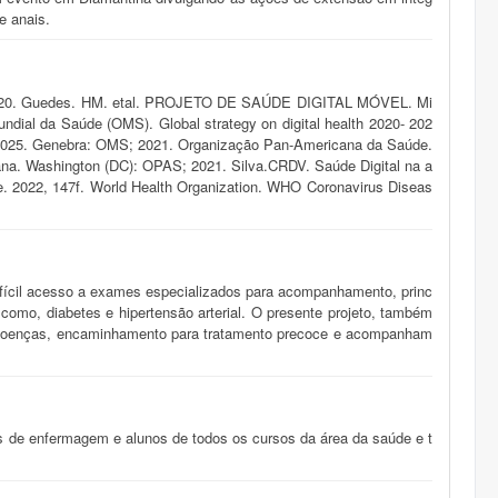
e anais.
 MS; 2020. Guedes. HM. etal. PROJETO DE SAÚDE DIGITAL MÓVEL. Mi
ndial da Saúde (OMS). Global strategy on digital health 2020- 202
- 2025. Genebra: OMS; 2021. Organização Pan-Americana da Saúde.
cana. Washington (DC): OPAS; 2021. Silva.CRDV. Saúde Digital na a
e. 2022, 147f. World Health Organization. WHO Coronavirus Diseas
fícil acesso a exames especializados para acompanhamento, princ
como, diabetes e hipertensão arterial. O presente projeto, também
e doenças, encaminhamento para tratamento precoce e acompanham
os de enfermagem e alunos de todos os cursos da área da saúde e t