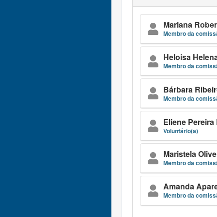
Mariana Rober
Membro da comissã
Heloisa Helen
Membro da comissã
Bárbara Ribei
Membro da comissã
Eliene Pereira
Voluntário(a)
Maristela Olive
Membro da comissã
Amanda Aparec
Membro da comissã