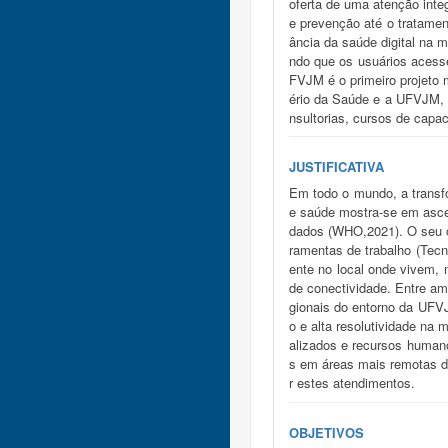
oferta de uma atenção inte
e prevenção até o tratamen
ância da saúde digital na 
ndo que os usuários acesse
FVJM é o primeiro projeto 
ério da Saúde e a UFVJM, 
nsultorias, cursos de capa
JUSTIFICATIVA
Em todo o mundo, a transfo
e saúde mostra-se em asc
dados (WHO,2021). O seu ob
ramentas de trabalho (Tecn
ente no local onde vivem, 
de conectividade. Entre am
gionais do entorno da UFV
o e alta resolutividade na
alizados e recursos human
s em áreas mais remotas do
r estes atendimentos.
OBJETIVOS