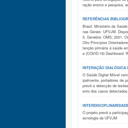
ração ensino e pesquisa, as
REFERÊNCIAS BIBLIOG
Brasil. Ministério da Saú
nas Gerais: UFVJM. Disponí
5. Genebra: OMS; 2021. Or
Oito Princípios Orientador
tenção primária à saúde e
e (COVID-19) Dashboard. WH
INTERAÇÃO DIALÓGICA
O Saúde Digital Móvel vem
ipalmente, portadores de p
prevê a detecção de lesõe
ento dos casos detectados
INTERDISCIPLINARIDAD
O projeto prevê a particip
ecnologia da UFVJM