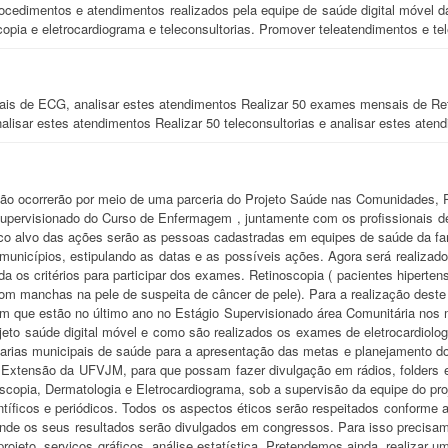
procedimentos e atendimentos realizados pela equipe de saúde digital móvel
copia e eletrocardiograma e teleconsultorias. Promover teleatendimentos e tel
is de ECG, analisar estes atendimentos Realizar 50 exames mensais de Reti
nalisar estes atendimentos Realizar 50 teleconsultorias e analisar estes aten
ão ocorrerão por meio de uma parceria do Projeto Saúde nas Comunidades, 
Supervisionado do Curso de Enfermagem , juntamente com os profissionais d
co alvo das ações serão as pessoas cadastradas em equipes de saúde da famíl
 municípios, estipulando as datas e as possíveis ações. Agora será realiza
da os critérios para participar dos exames. Retinoscopia ( pacientes hiperte
om manchas na pele de suspeita de câncer de pele). Para a realização deste 
m que estão no último ano no Estágio Supervisionado área Comunitária nos 
ojeto saúde digital móvel e como são realizados os exames de eletrocardiolo
arias municipais de saúde para a apresentação das metas e planejamento do
 Extensão da UFVJM, para que possam fazer divulgação em rádios, folders e
scopia, Dermatologia e Eletrocardiograma, sob a supervisão da equipe do pro
tíficos e periódicos. Todos os aspectos éticos serão respeitados conforme 
de os seus resultados serão divulgados em congressos. Para isso precisamo
rojeto, serviços gráficos, análise estatística. Pretendemos ainda, realizar