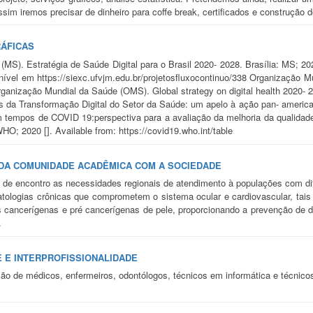
sim iremos precisar de dinheiro para coffe break, certificados e construção d
RÁFICAS
de (MS). Estratégia de Saúde Digital para o Brasil 2020- 2028. Brasília:
vel em https://siexc.ufvjm.edu.br/projetosfluxocontinuo/338 Organização Mu
ganização Mundial da Saúde (OMS). Global strategy on digital health 2020
es da Transformação Digital do Setor da Saúde: um apelo à ação pan- ameri
m tempos de COVID 19:perspectiva para a avaliação da melhoria da qualidad
O; 2020 []. Available from: https://covid19.who.int/table
 DA COMUNIDADE ACADÊMICA COM A SOCIEDADE
 de encontro as necessidades regionais de atendimento à populações com di
atologias crônicas que comprometem o sistema ocular e cardiovascular, tais 
s cancerígenas e pré cancerígenas de pele, proporcionando a prevenção d
.
E E INTERPROFISSIONALIDADE
ação de médicos, enfermeiros, odontólogos, técnicos em informática e técnic