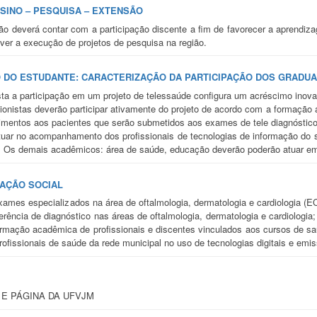
NSINO – PESQUISA – EXTENSÃO
o deverá contar com a participação discente a fim de favorecer a aprendiz
er a execução de projetos de pesquisa na região.
 DO ESTUDANTE: CARACTERIZAÇÃO DA PARTICIPAÇÃO DOS GRADU
sta a participação em um projeto de telessaúde configura um acréscimo ino
sionistas deverão participar ativamente do projeto de acordo com a formaç
dimentos aos pacientes que serão submetidos aos exames de tele diagnóstic
tuar no acompanhamento dos profissionais de tecnologias de informação do 
. Os demais acadêmicos: área de saúde, educação deverão poderão atuar e
AÇÃO SOCIAL
ames especializados na área de oftalmologia, dermatologia e cardiologia (EC
ferência de diagnóstico nas áreas de oftalmologia, dermatologia e cardiolo
ormação acadêmica de profissionais e discentes vinculados aos cursos de s
rofissionais de saúde da rede municipal no uso de tecnologias digitais e em
E PÁGINA DA UFVJM