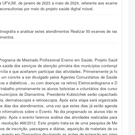
 da UFVJM, de janeiro de 2023 a maio de 2024, referente aos exame
econsultorias por meio do projeto saúde digital móvel.
nografia e analisar estes atendimentos Realizar 50 exames de ras
dimentos.
Programa de Mestrado Profissional Ensino em Saúde, Projeto Saúd
e saúde dos serviços de atenção primária dos municípios contempl
ia e que aceitarem participar das atividades. Primeiramente já fo
do um convite a ser divulgado pelos Agentes Comunitários de Saúde
nsos e diabéticos , ou com doenças na retino) Eletrocardiograma e D
trabalho primeiramente os alunos bolsistas e voluntários dos curso
municípios de Diamantina, Presidente Kubistchek serão capacitado
gia, dermatoscopia e retinoscopia. Após esta etapa será organizada
s dias dos atendimentos, uma vez que estes dias já estão agenda
 informativos sobre o Evento. No dia programado os alunos irão re
jeto. Após o evento faremos análise das atividades realizadas para
a resolução 466/2012. Este projeto trata-se de uma pesquisa de Me
s de inscrição, passagens e diárias, aquisição de materiais de co
 um evento em Diamantina divulgando as ações de extensão em integ