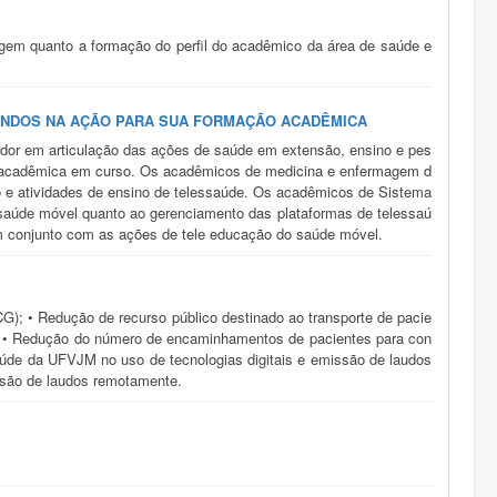
agem quanto a formação do perfil do acadêmico da área de saúde e
ANDOS NA AÇÃO PARA SUA FORMAÇÃO ACADÊMICA
vador em articulação das ações de saúde em extensão, ensino e pes
ão acadêmica em curso. Os acadêmicos de medicina e enfermagem d
o e atividades de ensino de telessaúde. Os acadêmicos de Sistema
saúde móvel quanto ao gerenciamento das plataformas de telessaú
m conjunto com as ações de tele educação do saúde móvel.
G); • Redução de recurso público destinado ao transporte de pacie
gia; • Redução do número de encaminhamentos de pacientes para con
aúde da UFVJM no uso de tecnologias digitais e emissão de laudos
issão de laudos remotamente.