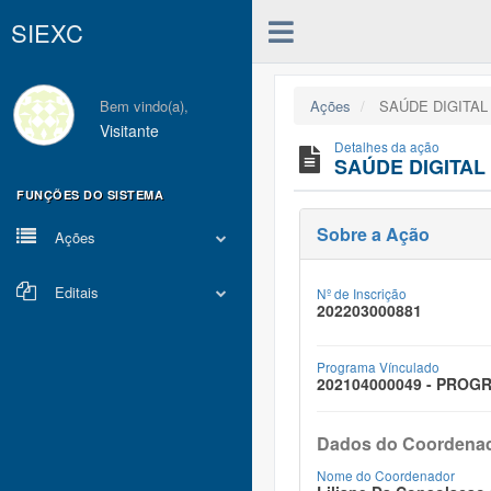
SIEXC
Bem vindo(a),
Ações
SAÚDE DIGITAL
Visitante
Detalhes da ação
SAÚDE DIGITAL
FUNÇÕES DO SISTEMA
Sobre a Ação
Ações
Editais
Nº de Inscrição
202203000881
Programa Vínculado
202104000049 - PRO
Dados do Coordena
Nome do Coordenador