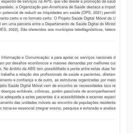
 um espectro de serviços na APS, que vão desde a promoção da saúd
e paralelo, a Organização pan-Americana de Saúde destaca a import
m potencial de reduzir as iniquidades em saúde (OPS, 2021) permiti
nto certo e no formato certo. O Projeto Saúde Digital Móvel da U
i em uma parceria entre o Departamento de Saúde Digital do Minist
, 2022). São oferecidos aos municipios telediagnósticos, teleco
e Informação e Comunicação; e para apoiar os serviços nacionais d
m por desafios econômicos e maiores demandas por melhores cui
. No âmbito da ABS tem possibilitado a ponte entre estas duas fer
trabalha a relação dos profissionais de saúde e pacientes, diretam
imento e confiança e de outro, as estruturas organizadas por meio
ojeto Saúde Digital Móvel vem de encontro as necessidades loco re
e doenças evitáveis, crônicas, porém passíveis de acompanhament
ncia adequada a estes pacientes é a acessibilidade a exames especi
ocamento das unidades móveis ao encontro de populações residente
torna-se essencial integrar ensino, pesquisa e extensão e analisa