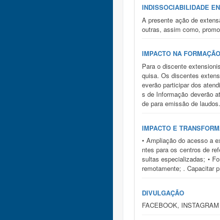
INDISSOCIABILIDADE E
A presente ação de extensã
outras, assim como, promov
IMPACTO NA FORMAÇÃO
Para o discente extensioni
quisa. Os discentes exten
everão participar dos aten
s de Informação deverão a
de para emissão de laudos
IMPACTO E TRANSFORM
• Ampliação do acesso a ex
ntes para os centros de re
sultas especializadas; • F
remotamente; . Capacitar p
DIVULGAÇÃO
FACEBOOK, INSTAGRAM 