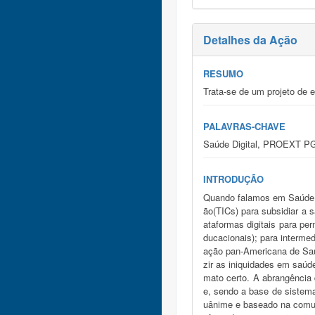
Detalhes da Ação
RESUMO
Trata-se de um projeto de e
PALAVRAS-CHAVE
Saúde Digital, PROEXT 
INTRODUÇÃO
Quando falamos em Saúde D
ão(TICs) para subsidiar a 
ataformas digitais para pe
ducacionais); para interme
ação pan-Americana de Saúd
zir as iniquidades em saúd
mato certo. A abrangência
e, sendo a base de sistema
uânime e baseado na comun