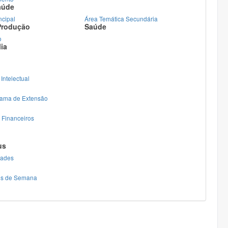
aúde
ncipal
Área Temática Secundária
Produção
Saúde
o
ia
Intelectual
rama de Extensão
 Financeiros
us
dades
ins de Semana