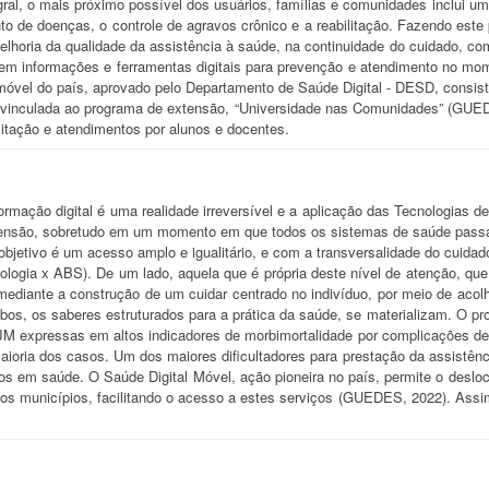
gral, o mais próximo possível dos usuários, famílias e comunidades inclui
to de doenças, o controle de agravos crônico e a reabilitação. Fazendo est
melhoria da qualidade da assistência à saúde, na continuidade do cuidado, co
m informações e ferramentas digitais para prevenção e atendimento no mome
móvel do país, aprovado pelo Departamento de Saúde Digital - DESD, consist
vinculada ao programa de extensão, “Universidade nas Comunidades” (GUEDES
citação e atendimentos por alunos e docentes.
rmação digital é uma realidade irreversível e a aplicação das Tecnologias d
ensão, sobretudo em um momento em que todos os sistemas de saúde passa
jetivo é um acesso amplo e igualitário, e com a transversalidade do cuidado
ologia x ABS). De um lado, aquela que é própria deste nível de atenção, que 
mediante a construção de um cuidar centrado no indivíduo, por meio de acolh
bos, os saberes estruturados para a prática da saúde, se materializam. O pr
JM expressas em altos indicadores de morbimortalidade por complicações d
 maioria dos casos. Um dos maiores dificultadores para prestação da assistê
os em saúde. O Saúde Digital Móvel, ação pioneira no país, permite o desl
s municípios, facilitando o acesso a estes serviços (GUEDES, 2022). Assim 