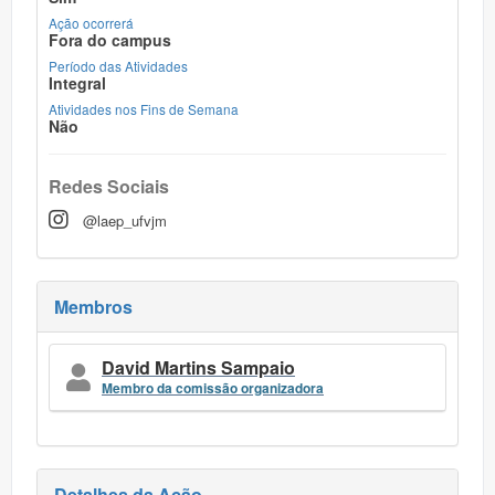
Ação ocorrerá
Fora do campus
Período das Atividades
Integral
Atividades nos Fins de Semana
Não
Redes Sociais
@laep_ufvjm
Membros
David Martins Sampaio
Membro da comissão organizadora
Detalhes da Ação