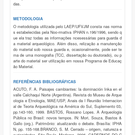
das.
METODOLOGIA
O metodologia utilizada pelo LAEP/UFVJM consta nas norma
s estabelecidas pela Noo-rmativa IPHAN n.196/1996, sendo q
ue ela traz todas as informações ncesessárias para guarda d
a material arqueológico. Além disso, relização a manutenção
do material sob nossa guarda e, ocasionalmente, pode ser te
ma de uma monografia (TCC, dissertação ou doutorado), ou p
arte do material ser utilização em nossa Programa de Educaç
ão Material.
REFERÊNCIAS BIBLIOGRÁFICAS
ACUTO, F. A. Paisajes cambiantes: la dominación Inka en el
valle Calchaquí Norte (Argentina). Revista do Museu de Arque
ologia e Etnologia, MAE/USP, Anais da I Reunião Internacion
al de Teoria Arqueológica na América do Sul, Suplemento 03,
pp.143-160, 1999. BASTOS, Rossano Lopes. A Arqueologia
Pública no Brasil: novos tempos. IN: Mori, Souza, Bastos &
Gallo (org.). Patrimônio: atualizando o debate. Brasília: IPHA
N, pp. 155-168.BRANCO, S. M. Cerrado – origem, natureza e
curiosidades. São Paulo, Moderna, 2006. CADERNOS DO C