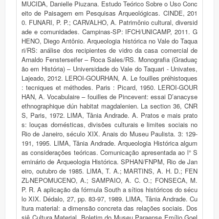
MUCIDA, Danielle Piuzana. Estudo Teórico Sobre o Uso Conc
eito de Paisagem em Pesquisas Arqueológicas. CINDE, 201
0. FUNARI, P. P.; CARVALHO, A. Patrimônio cultural, diversid
ade e comunidades. Campinas-SP: IFCH/UNICAMP, 2011. G
HENO, Diego Antônio. Arqueologia histórica no Vale do Taqua
ri/RS: análise dos recipientes de vidro da casa comercial de
Arnaldo Fensterseifer – Roca Sales/RS. Monografia (Graduaç
ão em História) – Universidade do Vale do Taquari - Univates,
Lajeado, 2012. LEROI-GOURHAN, A. Le fouilles préhistoques
: tecniques et méthodes. Paris : Picard, 1950. LEROI-GOUR
HAN, A. Vocabulaire – fouilles de Pincevent: essai D’anacyse
ethnographique dún habitat magdalenien. La section 36, CNR
S, Paris, 1972. LIMA, Tânia Andrade. A. Pratos e mais prato
s: louças domésticas, divisões culturais e limites sociais no
Rio de Janeiro, século XIX. Anais do Museu Paulista. 3: 129-
191, 1995. LIMA, Tânia Andrade. Arqueologia Histórica algum
as considerações teóricas. Comunicação apresentada ao l° S
eminário de Arqueologia Histórica. SPHAN/FNPM, Rio de Jan
eiro, outubro de 1985. LIMA, T. A.; MARTINS, A. H. D.; FEN
ZL-NEPOMUCENO, A.; SAMPAIO, A. C. O.; FONSECA, M.
P. R. A aplicação da fórmula South a sítios históricos do sécu
lo XIX. Dédalo, 27, pp. 83-97, 1989. LIMA, Tânia Andrade. Cu
ltura material: a dimensão concreta das relações sociais. Dos
siê Cultura Material, Boletim do Museu Paraense Emílio Goel