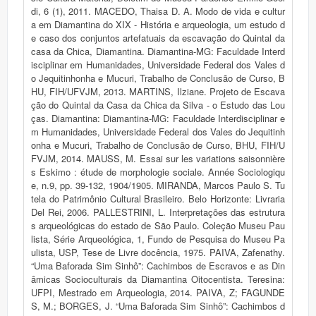
di, 6 (1), 2011. MACEDO, Thaisa D. A. Modo de vida e cultur
a em Diamantina do XIX - História e arqueologia, um estudo d
e caso dos conjuntos artefatuais da escavação do Quintal da
casa da Chica, Diamantina. Diamantina-MG: Faculdade Interd
isciplinar em Humanidades, Universidade Federal dos Vales d
o Jequitinhonha e Mucuri, Trabalho de Conclusão de Curso, B
HU, FIH/UFVJM, 2013. MARTINS, Ilziane. Projeto de Escava
ção do Quintal da Casa da Chica da Silva - o Estudo das Lou
ças. Diamantina: Diamantina-MG: Faculdade Interdisciplinar e
m Humanidades, Universidade Federal dos Vales do Jequitinh
onha e Mucuri, Trabalho de Conclusão de Curso, BHU, FIH/U
FVJM, 2014. MAUSS, M. Essai sur les variations saisonnière
s Eskimo : étude de morphologie sociale. Année Sociologiqu
e, n.9, pp. 39-132, 1904/1905. MIRANDA, Marcos Paulo S. Tu
tela do Patrimônio Cultural Brasileiro. Belo Horizonte: Livraria
Del Rei, 2006. PALLESTRINI, L. Interpretações das estrutura
s arqueológicas do estado de São Paulo. Coleção Museu Pau
lista, Série Arqueológica, 1, Fundo de Pesquisa do Museu Pa
ulista, USP, Tese de Livre docência, 1975. PAIVA, Zafenathy.
“Uma Baforada Sim Sinhô”: Cachimbos de Escravos e as Din
âmicas Socioculturais da Diamantina Oitocentista. Teresina:
UFPI, Mestrado em Arqueologia, 2014. PAIVA, Z; FAGUNDE
S, M.; BORGES, J. “Uma Baforada Sim Sinhô”: Cachimbos d