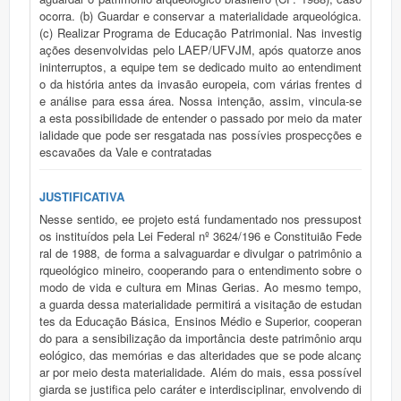
ocorra. (b) Guardar e conservar a materialidade arqueológica.
(c) Realizar Programa de Educação Patrimonial. Nas investig
ações desenvolvidas pelo LAEP/UFVJM, após quatorze anos
ininterruptos, a equipe tem se dedicado muito ao entendiment
o da história antes da invasão europeia, com várias frentes d
e análise para essa área. Nossa intenção, assim, vincula-se
a esta possibilidade de entender o passado por meio da mater
ialidade que pode ser resgatada nas possívies prospecções e
escavaões da Vale e contratadas
JUSTIFICATIVA
Nesse sentido, ee projeto está fundamentado nos pressupost
os instituídos pela Lei Federal nº 3624/196 e Constituião Fede
ral de 1988, de forma a salvaguardar e divulgar o patrimônio a
rqueológico mineiro, cooperando para o entendimento sobre o
modo de vida e cultura em Minas Gerias. Ao mesmo tempo,
a guarda dessa materialidade permitirá a visitação de estudan
tes da Educação Básica, Ensinos Médio e Superior, cooperan
do para a sensibilização da importância deste patrimônio arqu
eológico, das memórias e das alteridades que se pode alcanç
ar por meio desta materialidade. Além do mais, essa possível
giarda se justifica pelo caráter e interdisciplinar, envolvendo di