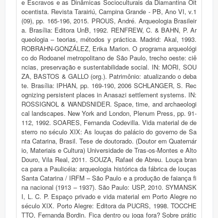
e Escravos e as Dinâmicas Socioculturais da Diamantina Oit
ocentista. Revista Tarairiú, Campina Grande - PB, Ano VI, v.1
(09), pp. 165-196, 2015. PROUS, André. Arqueologia Brasileir
a. Brasília: Editora UnB, 1992. RENFREW, C. & BAHN, P. Ar
queologia – teorias, métodos y práctica. Madrid: Akal, 1993.
ROBRAHN-GONZÁLEZ, Erika Marion. O programa arqueológi
co do Rodoanel metropolitano de São Paulo, trecho oeste: ciê
ncias, preservação e sustentabilidade social. IN: MORI, SOU
ZA, BASTOS & GALLO (org.). Patrimônio: atualizando o deba
te. Brasília: IPHAN, pp. 169-190, 2006 SCHLANGER, S. Rec
ognizing persistent places in Anasazi settlement systems. IN:
ROSSIGNOL & WANDSNIDER. Space, time, and archaeologi
cal landscapes. New York and London, Plenum Press, pp. 91-
112, 1992. SOARES, Fernanda Codevilla. Vida material de de
sterro no século XIX: As louças do palácio do governo de Sa
nta Catarina, Brasil. Tese de doutorado. (Doutor em Quaternár
io, Materiais e Cultura) Universidade de Tras-os-Montes e Alto
Douro, Vila Real, 2011. SOUZA, Rafael de Abreu. Louça bran
ca para a Paulicéia: arqueologia histórica da fábrica de louças
Santa Catarina / IRFM – São Paulo e a produção de faiança fi
na nacional (1913 – 1937). São Paulo: USP, 2010. SYMANSK
I, L. C. P. Espaço privado e vida material em Porto Alegre no
século XIX. Porto Alegre: Editora da PUCRS, 1998. TOCCHE
TTO, Fernanda Bordin. Fica dentro ou joga fora? Sobre prátic