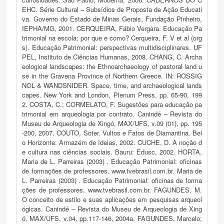
EHC. Série Cultural – Subsídios de Proposta de Ação Educati
va. Governo do Estado de Minas Gerais, Fundação Pinheiro,
IEPHA/MG, 2001. CERQUEIRA, Fábio Vergara. Educação Pa
trimonial na escola: por que e como? Cerqueira, F. V et al (org
s). Educação Patrimonial: perspectivas multidisciplinares. UF
PEL, Instituto de Ciências Humanas, 2008. CHANG, C. Archa
eological landscapes: the Ethnoarchaeology of pastoral land u
se in the Gravena Province of Northern Greece. IN: ROSSIG
NOL & WANDSNIDER. Space, time, and archaeological lands
capes. New York and London, Plenum Press, pp. 65-90, 199
2. COSTA, C.; CORMELATO, F. Sugestões para educação pa
trimonial em arqueologia por contrato. Canindé – Revista do
Museu de Arqueologia de Xingó, MAX/UFS, v.09 (01), pp. 195
-200, 2007. COUTO, Soter. Vultos e Fatos de Diamantina. Bel
o Horizonte: Armazém de Ideias, 2002. CUCHE, D. A noção d
e cultura nas ciências sociais. Bauru: Edusc, 2002. HORTA,
Maria de L. Parreiras (2003) . Educação Patrimonial: oficinas
de formações de professores. www.tvebrasil.com.br. Maria de
L. Parreiras (2003) . Educação Patrimonial: oficinas de forma
ções de professores. www.tvebrasil.com.br. FAGUNDES, M.
O conceito de estilo e suas aplicações em pesquisas arqueol
ógicas. Canindé – Revista do Museu de Arqueologia de Xing
ó, MAX/UFS, v.04, pp.117-146, 2004a. FAGUNDES, Marcelo;