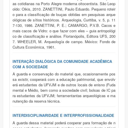
as cotidianas na Porto Alegre moderna oitocentista. São Leop
oldo: Oikis, 2010. ZANETTINI, Paulo Eduardo. Pequeno roteir
o para a classificação de louças obtidas em pesquisas arque
ológicas de sítios históricos. Arqueologia, Curitiba, v. 5, p. 11
7-130, 1986. ZANETTINI, P. E.; CAMARGO, P.V.B. Cacos e
mais cacos de Vidro: o que fazer com eles – guia antropológi
co de classificação e análise. Florianópolis, Editora UFS, 200
7. WHEELER, M. Arqueología de campo. México: Fondo de
Cultura Económica, 1961.
INTERAÇÃO DIALÓGICA DA COMUNIDADE ACADÊMICA
COM A SOCIEDADE
A guarda e conservação do material que, ocasionamente pos
sa existir, cooperará com a educação patrimonial, que envolv
erá estudantes da UFVJM e de outros locais de enisno (Fuda
mental e Médio, bem como a sociedade civil; bolsas de IC pa
ra estudantes da UFVJM; ferramentantas arqueológicas e ma
nutenção da reserva técnica.
INTERDISCIPLINARIDADE E INTERPROFISSIONALIDADE
A guarda dessa material poderá cooperar para formação de n