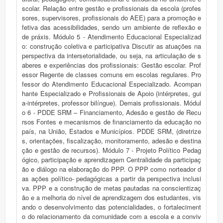
scolar. Relação entre gestão e profissionais da escola (profes
sores, supervisores, profissionais do AEE) para a promoção e
fetiva das acessibilidades, sendo um ambiente de reflexão e
de práxis. Módulo 5 - Atendimento Educacional Especializad
o: construção coletiva e participativa Discutir as atuações na
perspectiva da intersetorialidade, ou seja, na articulação de s
aberes e experiências dos profissionais: Gestão escolar. Prof
essor Regente de classes comuns em escolas regulares. Pro
fessor do Atendimento Educacional Especializado. Acompan
hante Especializado e Profissionais de Apoio (intérpretes, gui
a-intérpretes, professor bilíngue). Demais profissionais. Módul
o 6 - PDDE SRM – Financiamento, Adesão e gestão de Recu
rsos Fontes e mecanismos de financiamento da educação no
país, na União, Estados e Municípios. PDDE SRM, (diretrize
s, orientações, fiscalização, monitoramento, adesão e destina
ção e gestão de recursos). Módulo 7 - Projeto Político Pedag
ógico, participação e aprendizagem Centralidade da participaç
ão e diálogo na elaboração do PPP. O PPP como norteador d
as ações político- pedagógicas a partir da perspectiva inclusi
va. PPP e a construção de metas pautadas na conscientizaç
ão e a melhoria do nível de aprendizagem dos estudantes, vis
ando o desenvolvimento das potencialidades, o fortaleciment
o do relacionamento da comunidade com a escola e a conviv