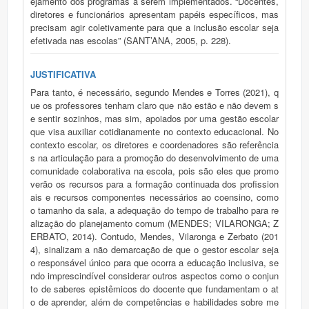
ejamento dos programas a serem implementados. “Docentes,
diretores e funcionários apresentam papéis específicos, mas
precisam agir coletivamente para que a inclusão escolar seja
efetivada nas escolas” (SANT’ANA, 2005, p. 228).
JUSTIFICATIVA
Para tanto, é necessário, segundo Mendes e Torres (2021), q
ue os professores tenham claro que não estão e não devem s
e sentir sozinhos, mas sim, apoiados por uma gestão escolar
que visa auxiliar cotidianamente no contexto educacional. No
contexto escolar, os diretores e coordenadores são referência
s na articulação para a promoção do desenvolvimento de uma
comunidade colaborativa na escola, pois são eles que promo
verão os recursos para a formação continuada dos profission
ais e recursos componentes necessários ao coensino, como
o tamanho da sala, a adequação do tempo de trabalho para re
alização do planejamento comum (MENDES; VILARONGA; Z
ERBATO, 2014). Contudo, Mendes, Vilaronga e Zerbato (201
4), sinalizam a não demarcação de que o gestor escolar seja
o responsável único para que ocorra a educação inclusiva, se
ndo imprescindível considerar outros aspectos como o conjun
to de saberes epistêmicos do docente que fundamentam o at
o de aprender, além de competências e habilidades sobre me