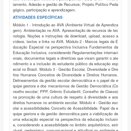
iamento, Adesão e gestão de Recursos; Projeto Político Peda
gógico, participação e aprendizagem.
ATIVIDADES ESPECÍFICAS
Módulo 1 - Introdução ao AVA (Ambiente Virtual de Aprendiza
gem). Ambientação no AVA. Apresentação de recursos de tec
nologia. Noções e instruções de download, upload, acesso a
vídeos, textos e links no AVA. Módulo 2 - Marcos legais da E
ducação Especial na perspectiva Inclusiva Fundamentos da
Educação Inclusiva, considerando Regulamentações internaci
onais, documentos legais e diretrizes que visam garantir o ate
ndimento e a inclusão do estudante público da educação esp
ecial no Brasil. Módulo 3 - Gestão Escolar, Diversidade e Dire
itos Humanos Conceitos de Diversidade e Direitos Humanos.
Delineamentos da gestão escolar democrática e o papel da e
quipe gestora e dos mecanismos de Gestão Democrática (Co
nselho escolar; PPP, Grêmio Estudantil, Conselho de Classe)
na promoção de uma cultura de respeito à diversidade e aos
direitos humanos no ambiente escolar. Módulo 4 - Gestão esc
olar e acessibilidades Conceito de Acessibilidade. Papel da e
quipe gestora e da gestão democrática para a viabilização de
uma educação especial na perspectiva da educação inclusiv
a, considerando a acessibilidade no âmbito arquitetônico, estr
utural, pedagógico, comunicacional e atitudinal no ambiente e