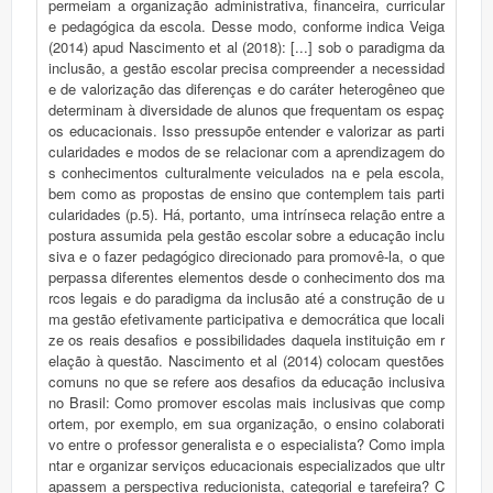
permeiam a organização administrativa, financeira, curricular
e pedagógica da escola. Desse modo, conforme indica Veiga
(2014) apud Nascimento et al (2018): [...] sob o paradigma da
inclusão, a gestão escolar precisa compreender a necessidad
e de valorização das diferenças e do caráter heterogêneo que
determinam à diversidade de alunos que frequentam os espaç
os educacionais. Isso pressupõe entender e valorizar as parti
cularidades e modos de se relacionar com a aprendizagem do
s conhecimentos culturalmente veiculados na e pela escola,
bem como as propostas de ensino que contemplem tais parti
cularidades (p.5). Há, portanto, uma intrínseca relação entre a
postura assumida pela gestão escolar sobre a educação inclu
siva e o fazer pedagógico direcionado para promovê-la, o que
perpassa diferentes elementos desde o conhecimento dos ma
rcos legais e do paradigma da inclusão até a construção de u
ma gestão efetivamente participativa e democrática que locali
ze os reais desafios e possibilidades daquela instituição em r
elação à questão. Nascimento et al (2014) colocam questões
comuns no que se refere aos desafios da educação inclusiva
no Brasil: Como promover escolas mais inclusivas que comp
ortem, por exemplo, em sua organização, o ensino colaborati
vo entre o professor generalista e o especialista? Como impla
ntar e organizar serviços educacionais especializados que ultr
apassem a perspectiva reducionista, categorial e tarefeira? C