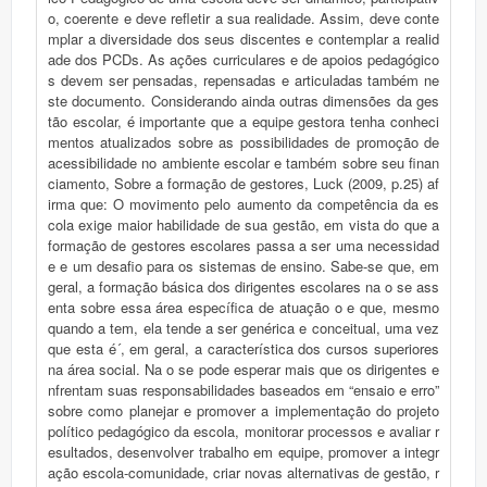
o, coerente e deve refletir a sua realidade. Assim, deve conte
mplar a diversidade dos seus discentes e contemplar a realid
ade dos PCDs. As ações curriculares e de apoios pedagógico
s devem ser pensadas, repensadas e articuladas também ne
ste documento. Considerando ainda outras dimensões da ges
tão escolar, é importante que a equipe gestora tenha conheci
mentos atualizados sobre as possibilidades de promoção de
acessibilidade no ambiente escolar e também sobre seu finan
ciamento, Sobre a formação de gestores, Luck (2009, p.25) af
irma que: O movimento pelo aumento da competência da es
cola exige maior habilidade de sua gestão, em vista do que a
formação de gestores escolares passa a ser uma necessidad
e e um desafio para os sistemas de ensino. Sabe-se que, em
geral, a formação básica dos dirigentes escolares na o se ass
enta sobre essa área específica de atuação o e que, mesmo
quando a tem, ela tende a ser genérica e conceitual, uma vez
que esta é´, em geral, a característica dos cursos superiores
na área social. Na o se pode esperar mais que os dirigentes e
nfrentam suas responsabilidades baseados em “ensaio e erro”
sobre como planejar e promover a implementação do projeto
político pedagógico da escola, monitorar processos e avaliar r
esultados, desenvolver trabalho em equipe, promover a integr
ação escola-comunidade, criar novas alternativas de gestão, r