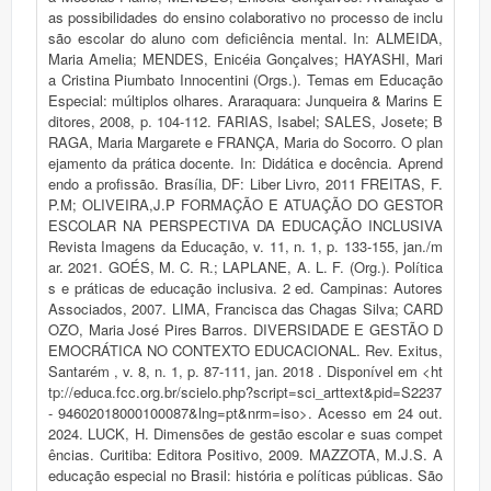
as possibilidades do ensino colaborativo no processo de inclu
são escolar do aluno com deficiência mental. In: ALMEIDA,
Maria Amelia; MENDES, Enicéia Gonçalves; HAYASHI, Mari
a Cristina Piumbato Innocentini (Orgs.). Temas em Educação
Especial: múltiplos olhares. Araraquara: Junqueira & Marins E
ditores, 2008, p. 104-112. FARIAS, Isabel; SALES, Josete; B
RAGA, Maria Margarete e FRANÇA, Maria do Socorro. O plan
ejamento da prática docente. In: Didática e docência. Aprend
endo a profissão. Brasília, DF: Liber Livro, 2011 FREITAS, F.
P.M; OLIVEIRA,J.P FORMAÇÃO E ATUAÇÃO DO GESTOR
ESCOLAR NA PERSPECTIVA DA EDUCAÇÃO INCLUSIVA
Revista Imagens da Educação, v. 11, n. 1, p. 133-155, jan./m
ar. 2021. GOÉS, M. C. R.; LAPLANE, A. L. F. (Org.). Política
s e práticas de educação inclusiva. 2 ed. Campinas: Autores
Associados, 2007. LIMA, Francisca das Chagas Silva; CARD
OZO, Maria José Pires Barros. DIVERSIDADE E GESTÃO D
EMOCRÁTICA NO CONTEXTO EDUCACIONAL. Rev. Exitus,
Santarém , v. 8, n. 1, p. 87-111, jan. 2018 . Disponível em <ht
tp://educa.fcc.org.br/scielo.php?script=sci_arttext&pid=S2237
- 94602018000100087&lng=pt&nrm=iso>. Acesso em 24 out.
2024. LUCK, H. Dimensões de gestão escolar e suas compet
ências. Curitiba: Editora Positivo, 2009. MAZZOTA, M.J.S. A
educação especial no Brasil: história e políticas públicas. São