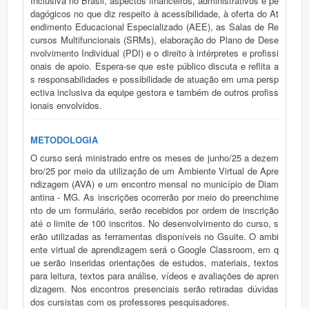
Inclusiva no Brasil, aspectos financeiros, administrativos e pe
dagógicos no que diz respeito à acessibilidade, à oferta do At
endimento Educacional Especializado (AEE), as Salas de Re
cursos Multifuncionais (SRMs), elaboração do Plano de Dese
nvolvimento Individual (PDI) e o direito à intérpretes e profissi
onais de apoio. Espera-se que este público discuta e reflita a
s responsabilidades e possibilidade de atuação em uma persp
ectiva inclusiva da equipe gestora e também de outros profiss
ionais envolvidos.
METODOLOGIA
O curso será ministrado entre os meses de junho/25 a dezem
bro/25 por meio da utilização de um Ambiente Virtual de Apre
ndizagem (AVA) e um encontro mensal no município de Diam
antina - MG. As inscrições ocorrerão por meio do preenchime
nto de um formulário, serão recebidos por ordem de inscrição
até o limite de 100 inscritos. No desenvolvimento do curso, s
erão utilizadas as ferramentas disponíveis no Gsuite. O ambi
ente virtual de aprendizagem será o Google Classroom, em q
ue serão inseridas orientações de estudos, materiais, textos
para leitura, textos para análise, vídeos e avaliações de apren
dizagem. Nos encontros presenciais serão retiradas dúvidas
dos cursistas com os professores pesquisadores.