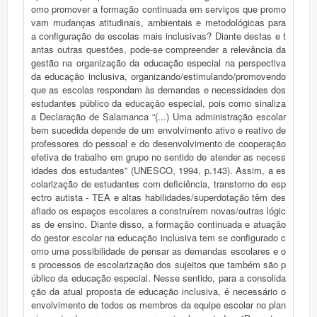
omo promover a formação continuada em serviços que promo
vam mudanças atitudinais, ambientais e metodológicas para
a configuração de escolas mais inclusivas? Diante destas e t
antas outras questões, pode-se compreender a relevância da
gestão na organização da educação especial na perspectiva
da educação inclusiva, organizando/estimulando/promovendo
que as escolas respondam às demandas e necessidades dos
estudantes público da educação especial, pois como sinaliza
a Declaração de Salamanca “(...) Uma administração escolar
bem sucedida depende de um envolvimento ativo e reativo de
professores do pessoal e do desenvolvimento de cooperação
efetiva de trabalho em grupo no sentido de atender as necess
idades dos estudantes” (UNESCO, 1994, p.143). Assim, a es
colarização de estudantes com deficiência, transtorno do esp
ectro autista - TEA e altas habilidades/superdotação têm des
afiado os espaços escolares a construírem novas/outras lógic
as de ensino. Diante disso, a formação continuada e atuação
do gestor escolar na educação inclusiva tem se configurado c
omo uma possibilidade de pensar as demandas escolares e o
s processos de escolarização dos sujeitos que também são p
úblico da educação especial. Nesse sentido, para a consolida
ção da atual proposta de educação inclusiva, é necessário o
envolvimento de todos os membros da equipe escolar no plan