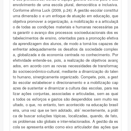
envolvimento de uma escola plural, democrática e inclusiva.
Conforme afirma Luck (2009, p.24): A gestão escolar constitui
uma dimensão o e um enfoque de atuação em educação, que
objetiva promover a organização, a mobilização e a articulaçã
o de todas as condições materiais e humanas necessárias pa
ra garantir o avanço dos processos socioeducacionais dos es
tabelecimentos de ensino, orientados para a promoção efetiva
da aprendizagem dos alunos, de modo a torná-los capazes de
enfrentar adequadamente os desafios da sociedade complex
a, globalizada e da economia centrada no conhecimento. Por
efetividade entende-se, pois, a realização de objetivos avanç
ados, em acordo com as novas necessidades de transformaç
ão socioeconômico-cultural, mediante a dinamização do talen
to humano, sinergicamente organizado. Compete, pois, a gest
ão escolar estabelecer o direcionamento e a mobilização cap
azes de sustentar e dinamizar a cultura das escolas, para rea
lizar ações conjuntas, associadas e articuladas, sem as quai
s todos os esforços e gastos são despendidos sem muito res
ultado, o que, no entanto, tem acontecido na educação brasil
eira, uma vez que se tem adotado, até´ recentemente, a práti
ca de buscar soluções tópicas, localizadas, quando, de fato,
os problemas são globais e inter-relacionados. A gestão da es
cola se apresenta então como eixo articulador das ações que