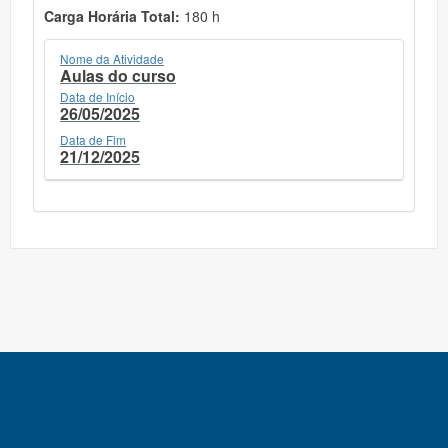
Carga Horária Total:
180 h
Nome da Atividade
Aulas do curso
Data de Início
26/05/2025
Data de Fim
21/12/2025
SIEXC - Sistema Integrado de Extensão e Cultura - Versão:
prod@v.0.0.182