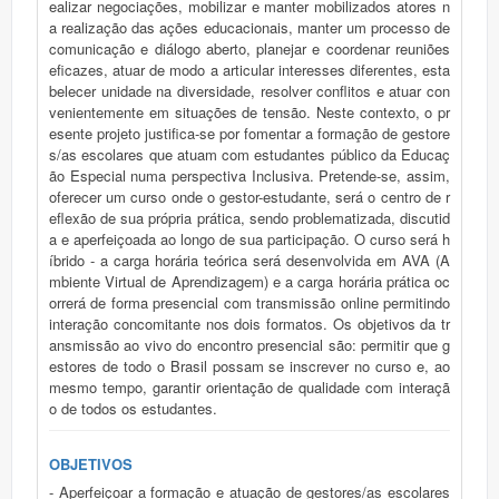
ealizar negociações, mobilizar e manter mobilizados atores n
a realização das ações educacionais, manter um processo de
comunicação e diálogo aberto, planejar e coordenar reuniões
eficazes, atuar de modo a articular interesses diferentes, esta
belecer unidade na diversidade, resolver conflitos e atuar con
venientemente em situações de tensão. Neste contexto, o pr
esente projeto justifica-se por fomentar a formação de gestore
s/as escolares que atuam com estudantes público da Educaç
ão Especial numa perspectiva Inclusiva. Pretende-se, assim,
oferecer um curso onde o gestor-estudante, será o centro de r
eflexão de sua própria prática, sendo problematizada, discutid
a e aperfeiçoada ao longo de sua participação. O curso será h
íbrido - a carga horária teórica será desenvolvida em AVA (A
mbiente Virtual de Aprendizagem) e a carga horária prática oc
orrerá de forma presencial com transmissão online permitindo
interação concomitante nos dois formatos. Os objetivos da tr
ansmissão ao vivo do encontro presencial são: permitir que g
estores de todo o Brasil possam se inscrever no curso e, ao
mesmo tempo, garantir orientação de qualidade com interaçã
o de todos os estudantes.
OBJETIVOS
- Aperfeiçoar a formação e atuação de gestores/as escolares