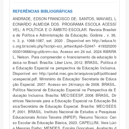
REFERÊNCIAS BIBLIOGRÁFICAS
ANDRADE, EDSON FRANCISCO DE; SANTOS, MAVIAEL L
EONARDO ALMEIDA DOS. PROGRAMA ESCOLA ACESSÍ
VEL: A POLÍTICA E O ÂMBITO ESCOLAR. Revista Brasileir
a de Política e Administração da Educação, Goiânia , v. 36,
n. 3, p. 1068-1087, set. 2020 . Disponível em http://educa.fc
c.org.br/scielo.php?script=sci_arttext&pid=S2447- 419320200
00301068&lng=pt&nrm=iso. Acesso em 24 out. 2024 AMARA
L, Nelson. Para compreender o financiamento da educação b
ásica no Brasil. Brasília: Liber Livro, 2012. BRASIL. Política d
e Educação Especial na perspectiva da Educação Inclusiva.
Disponível em http://portal.mec.gov.br/arquivos/pdf/politicaed
ucespecial.pdf. Ministério da Educação/ Secretaria de Educa
ção Especial. 2007. Acesso em 24/março de 2008. BRASIL.
Política Nacional de Educação Especial na Perspectiva da E
ducação Inclusiva. Brasília: MEC/SEESP, 2008. BRASIL. Dir
etrizes Nacionais para a Educação Especial na Educação Bá
sica/Secretária de Educação Especial. Brasília: MEC/SEES
P, 2001. BRASIL. Instituto Nacional de Estudos e Pesquisas
Educacionais Anísio Teixeira (INPEP). Resumo Técnico: Cen
so Escolar da Educação Básica, 2023. CAPELLINI, Vera Lúci
a Messias Fialho; MENDES, Enicéia Gonçalves. Avaliação d