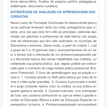
ência democrática. Análise de projetos político pedagógicos
(elaboração, documento e prática).
ESTRATÉGIAS DE AVALIAÇÃO DA APRENDIZAGEM DOS
CURSISTAS
Nosso curso de Formação Continuada foi desenvolvido para q
ue as práticas tivessem tanto (ou mais) protagonismo que a t
eoria, uma vez que esta tem sido as principais carências apo
ntadas por gestores e professores da rede básica nos progra
mas de intervenção que têm sido realizados no município de
Diamantina e entornos. Deste modo, a partir do módulo 1, cad
a grupo de 5 a 10 gestores terá o acompanhamento de um tut
or e estará sob a orientação de um professor-pesquisador par
a a discussão teórica dos temas trabalhados nos módulos, co
nsiderando sua própria prática, que, depois poderá ser selecio
nado para o momento da carga horária prática presencial (Enc
ontro Presencial). O fluxo de aprendizagem que se propõe o c
urso é: 1. Cursista estuda no AVA parte teórica por meio de te
xtos e vídeo aulas gravadas. 2. Cursista é provocado a analis
ar e propr conteúdo teórico visto no módulo na sua prática en
quanto gestor/a escolar. 3. Cursista submete, com orientação
do tutor, seu contexto profissional no que se refere à gestão e
scolar na Educação Básica a partir da Educação Especial na
perspectiva Inclusiva. 4. Professor-pesquisador acompanhará