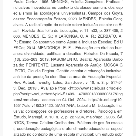
Paulo: Cortez, 1996. MENDES, Enicéia Gonçalves. Práticas i
nclusivas inovadoras no contexto da classe comum: dos esp
ecialismos às abordagens universalistas. Campos dos Goyta
cazes: Encontrografia Editora, 2023. MENDES, Enicéia Gonç
alves. A radicalização do debate sobre inclusão escolar no Br
asil. Revista Brasileira de Educação, v. 11, n33, p. 387-405, 2
006. MENDES, E. G.; VILARONGA, C. A. R.; ZERBATO, A.
P.; Ensino Colaborativo como Apoio à Inclusão Escolar, Ed U
FSCar, 2014. MENDONÇA, E. F. . Educação em direitos hum
anos: diversidade, políticas e desafios. Retratos Da Escola, 7
(13), 255–263, 2013. NASCIMENTO, Beatriz Aparecida Barbo
za do; PENITENTE, Luciana Aparecida de Araújo; MOSCA G
IROTO, Claudia Regina. Gestão escolar e educação inclusiva:
análise da produção científica na área de Educação Especial.
Rev. Actual. Investig. Educ, San José , v. 18, n. 3, p. 517-54
3, Dec. 2018 . Available from <http://www.scielo.sa.cr/scielo.
php?script=sci_arttext&pid=S1409- 47032018000300517&lng
=en&nrm=iso>. access on 04 Oct. 2024. http://dx.doi.org/10.
15517/aie.v18i3.34420. SANT’ANA, Izabella M. Educação incl
usiva: concepções de professores e diretores. Psicologia em
Estudo, Maringá, v. 10, n. 2, p. 227-234, maio/ago., 2005. SA
NTOS, Teresa Cristina Coelho dos. Práticas de gestão escola
r, coordenação pedagógica e atendimento educacional especi
alizado no contexto de uma escola municipal: um estudo sobr