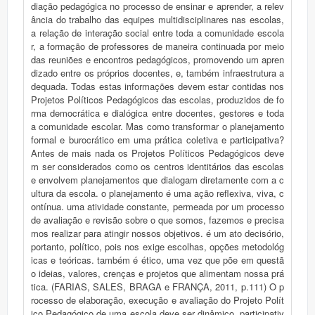
diação pedagógica no processo de ensinar e aprender, a relev
ância do trabalho das equipes multidisciplinares nas escolas,
a relação de interação social entre toda a comunidade escola
r, a formação de professores de maneira continuada por meio
das reuniões e encontros pedagógicos, promovendo um apren
dizado entre os próprios docentes, e, também infraestrutura a
dequada. Todas estas informações devem estar contidas nos
Projetos Políticos Pedagógicos das escolas, produzidos de fo
rma democrática e dialógica entre docentes, gestores e toda
a comunidade escolar. Mas como transformar o planejamento
formal e burocrático em uma prática coletiva e participativa?
Antes de mais nada os Projetos Políticos Pedagógicos deve
m ser considerados como os centros identitários das escolas
e envolvem planejamentos que dialogam diretamente com a c
ultura da escola. o planejamento é uma ação reflexiva, viva, c
ontínua. uma atividade constante, permeada por um processo
de avaliação e revisão sobre o que somos, fazemos e precisa
mos realizar para atingir nossos objetivos. é um ato decisório,
portanto, político, pois nos exige escolhas, opções metodológ
icas e teóricas. também é ético, uma vez que põe em questã
o ideias, valores, crenças e projetos que alimentam nossa prá
tica. (FARIAS, SALES, BRAGA e FRANÇA, 2011, p.111) O p
rocesso de elaboração, execução e avaliação do Projeto Polít
ico Pedagógico de uma escola deve ser dinâmico, participativ