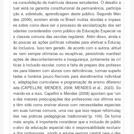
na consolidação da matrícula desses estudantes. O desafio a
tual está na garantia constitucional da permanência, participa
ção e, sobretudo, aprendizagem deste público. Segundo Men
des (2006), existem ainda no Brasil muitas dúvidas e impass
es sobre como deve ser o processo de escolarização dos est
udantes considerados como público da Educação Especial na
s classes comuns das escolas regulares. Além disso, ainda s
ão poucas as ações políticas voltadas para efetivar a Educaç
ão Inclusiva. Isso tem gerado, de acordo com a autora, atitud
es nem sempre otimistas ou receptivas, persistindo manifest
ações de descontentamento e insegurança, juntamente às crí
ticas à inclusão escolar, como a falta de preparo dos professo
res para lidarem com alunos com deficiências, turmas superlo
tadas e horários pouco flexíveis para atendimentos individuai
s, adaptações curriculares e programação de ensino diferenci
ada (CAPELLINI; MENDES, 2008; MENDES et al., 2023). So
mando-se a isso, Capellini e Mendes (2008) apontam que “um
a das maiores preocupações dos professores nos últimos ano
s têm sido como ensinar alunos com necessidades especiais
em suas turmas comuns, uma vez que isso requer reformulaç
ões nas práticas pedagógicas tradicionais”(p. 104). De forma
mais ampla, é importante considerar que a inclusão do públic
o-alvo da educação especial não é responsabilidade exclusiv
a dos professores, sendo a equipe gestora central para o des