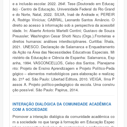
e a inclusão escolar. 2022. 264f. Tese (Doutorado em Educaç
ão) - Centro de Educação, Universidade Federal do Rio Grand
e do Norte, Natal, 2022. SILVA, Inaê de Andrade e; PEREIR
A, Rodrigo Vinícius; CABRAL, Leonardo Santos Amâncio. O
direito ao acesso à informação sob a perspectiva da acessibil
idade. In: Alaerte Antonio Martelli Contini; Gustavo de Souza
Preussler; Washington Cesar Shoiti Nozu (Orgs.).Fronteiras e
direitos humanos: análises interdisciplinares. Curitiba: Íthala,
2021. UNESCO. Declaração de Salamanca e Enquadramento
da Ação na Área das Necessidades Educativas Especiais. Mi
nistério da Educação e Ciência de Espanha: Salamanca, Esp
anha, 1994. VASCONCELLOS, Celso dos Santos. Planejame
nto: Projeto de Ensino Aprendizagem e Projeto Político-Peda
gógico – elementos metodológicos para elaboração e realizaç
ão. 21ª ed. São Paulo: Libertad Editora, 2010. VEIGA, Ilma P
assos A. Projeto político-pedagógico da escola. Uma constru
ção possível. São Paulo: Papirus, 2014.
INTERAÇÃO DIALÓGICA DA COMUNIDADE ACADÊMICA
COM A SOCIEDADE
Promover a interação dialógica da comunidade acadêmica co
m a sociedade no que tange à formação em Educação Espec