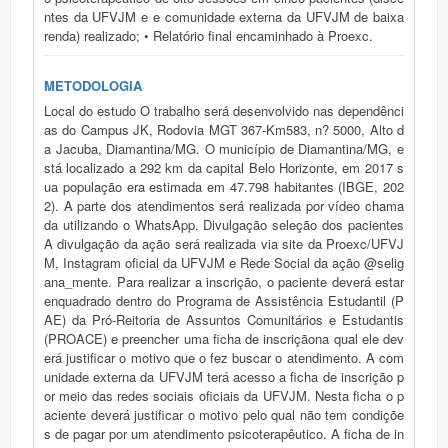
ntes da UFVJM e e comunidade externa da UFVJM de baixa
renda) realizado; • Relatório final encaminhado à Proexc.
METODOLOGIA
Local do estudo O trabalho será desenvolvido nas dependênci
as do Campus JK, Rodovia MGT 367-Km583, n? 5000, Alto d
a Jacuba, Diamantina/MG. O município de Diamantina/MG, e
stá localizado a 292 km da capital Belo Horizonte, em 2017 s
ua população era estimada em 47.798 habitantes (IBGE, 202
2). A parte dos atendimentos será realizada por vídeo chama
da utilizando o WhatsApp. Divulgação seleção dos pacientes
A divulgação da ação será realizada via site da Proexc/UFVJ
M, Instagram oficial da UFVJM e Rede Social da ação @selig
ana_mente. Para realizar a inscrição, o paciente deverá estar
enquadrado dentro do Programa de Assistência Estudantil (P
AE) da Pró-Reitoria de Assuntos Comunitários e Estudantis
(PROACE) e preencher uma ficha de inscriçãona qual ele dev
erá justificar o motivo que o fez buscar o atendimento. A com
unidade externa da UFVJM terá acesso a ficha de inscrição p
or meio das redes sociais oficiais da UFVJM. Nesta ficha o p
aciente deverá justificar o motivo pelo qual não tem condiçõe
s de pagar por um atendimento psicoterapêutico. A ficha de in