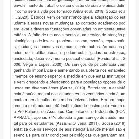
envolvimento do trabalho de conclusão de curso e ainda defin
ir como será a vida pós formado (Silva et al, 2018; Souza et a
l., 2020). Estudos vem demonstrando que a adaptação do est
udante à essas novas mudanças ao contexto acadêmico pod
em levar a diversas frustações observadas no ambiente unive
rsitário. A falta de um acolhimento e um serviço de atenção p
sicológica pode levar a problemas como, evasão, reprovaçõe
s, mudanças sucessivas de curso, entre outros. As causas p
odem ser multifacetadas e podem estar ligadas ao estresse,
ansiedade, desenvolvimento pessoal e social (Pereira et al., 2
006; Veiga & Lopes, 2020). Os serviços de psicoterapia vêm
ganhando importância e aumentando sua oferta nos estabelec
imentos de ensino superior a medida em que estas instituiçõe
s vem crescendo e oferecendo para a população opções de c
ursos em diversas áreas (Sousa, 2019). Entretanto, a assistê
ncia à saúde mental dos estudantes universitários ainda é um
ponto a ser discutido dentro das universidades. Em um mape
amento realizado com 40 instituições de ensino pelo Fórum d
e Pró-Reitores de Assuntos Comunitários e Estudantis (FON
APRACE), apenas 34% oferecia algum serviço de saúde men
tal para os estudantes (Assis & Oliveira, 2011). Sousa (2019)
enfatiza que os serviços de assistência à saúde mental são e
ssenciais para criar condições psicológicas que garantam mai