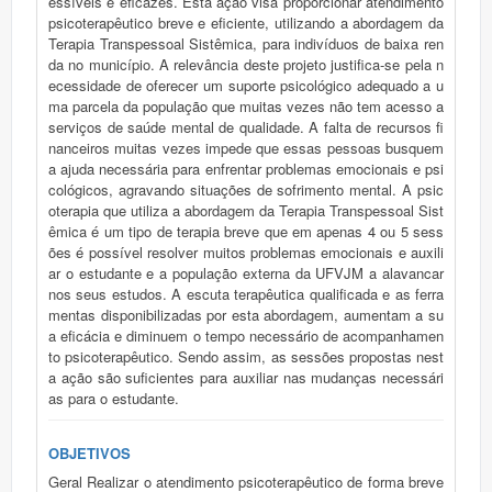
essíveis e eficazes. Esta ação visa proporcionar atendimento
psicoterapêutico breve e eficiente, utilizando a abordagem da
Terapia Transpessoal Sistêmica, para indivíduos de baixa ren
da no município. A relevância deste projeto justifica-se pela n
ecessidade de oferecer um suporte psicológico adequado a u
ma parcela da população que muitas vezes não tem acesso a
serviços de saúde mental de qualidade. A falta de recursos fi
nanceiros muitas vezes impede que essas pessoas busquem
a ajuda necessária para enfrentar problemas emocionais e psi
cológicos, agravando situações de sofrimento mental. A psic
oterapia que utiliza a abordagem da Terapia Transpessoal Sist
êmica é um tipo de terapia breve que em apenas 4 ou 5 sess
ões é possível resolver muitos problemas emocionais e auxili
ar o estudante e a população externa da UFVJM a alavancar
nos seus estudos. A escuta terapêutica qualificada e as ferra
mentas disponibilizadas por esta abordagem, aumentam a su
a eficácia e diminuem o tempo necessário de acompanhamen
to psicoterapêutico. Sendo assim, as sessões propostas nest
a ação são suficientes para auxiliar nas mudanças necessári
as para o estudante.
OBJETIVOS
Geral Realizar o atendimento psicoterapêutico de forma breve