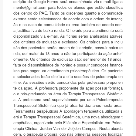
scrição do Google Forms será encaminhada via e-mail ligana
mente@gmail.com para todos os alunos que estão classifica
dos dentro do PAE. Tanto os discentes quanto a comunidade
externa serão selecionados de acordo com a ordem de inscriç
ão e no caso da comunidade externa também de acordo com
a justificativa de baixa renda. O horário para atendimento será
disponibilizado via e-mail. As fichas serão analisadas através
dos critérios de inclusão e exclusão. Os critérios para a inclu
são dos pacientes serão: ordem de inscrição, possuir baixa re
nda, ser maior de 18 anos e não ter participado da ação anteri
ormente. Os critérios de exclusão são: ser menor de 18 anos,
falta de disponibilidade de horário e possuir condições finance
iras para pagar um atendimento psicoterapêutico. Os paciente
s selecionados terão direito à oito sessões de psicoterapia on
-line. As sessões serão conduzidas pela professora proponen
te da ação. A professora proponente da ação possui formaçã
o e pós-graduação na área da Terapia Transpessoal Sistêmic
a. A professora será supervisionada por uma Psicoterapeuta
Transpessoal Sistêmica que já atua há dez anos nesta área.
Ferramentas terapêuticas A abordagem terapêutica utilizada s
erá a Terapia Transpessoal Sistêmica, uma nova abordagem t
erapêutica, organizada pelo Filósofo e Especialista em Psicot
erapia Clínica, Jordan Van der Zeijden Campos. Nesta aborda
gem, o terapeuta procura logo nas primeiras sessões localizar