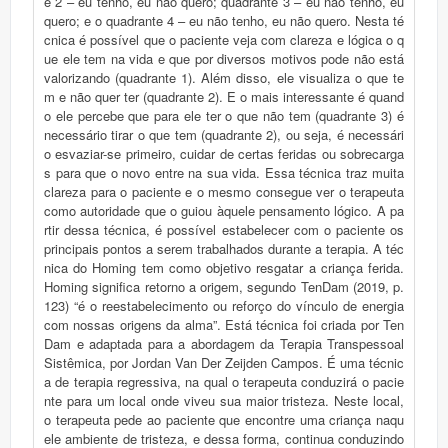
e 2 – eu tenho, eu não quero; quadrante 3 – eu não tenho, eu
quero; e o quadrante 4 – eu não tenho, eu não quero. Nesta té
cnica é possível que o paciente veja com clareza e lógica o q
ue ele tem na vida e que por diversos motivos pode não está
valorizando (quadrante 1). Além disso, ele visualiza o que te
m e não quer ter (quadrante 2). E o mais interessante é quand
o ele percebe que para ele ter o que não tem (quadrante 3) é
necessário tirar o que tem (quadrante 2), ou seja, é necessári
o esvaziar-se primeiro, cuidar de certas feridas ou sobrecarga
s para que o novo entre na sua vida. Essa técnica traz muita
clareza para o paciente e o mesmo consegue ver o terapeuta
como autoridade que o guiou àquele pensamento lógico. A pa
rtir dessa técnica, é possível estabelecer com o paciente os
principais pontos a serem trabalhados durante a terapia. A téc
nica do Homing tem como objetivo resgatar a criança ferida.
Homing significa retorno a origem, segundo TenDam (2019, p.
123) “é o reestabelecimento ou reforço do vínculo de energia
com nossas origens da alma”. Está técnica foi criada por Ten
Dam e adaptada para a abordagem da Terapia Transpessoal
Sistêmica, por Jordan Van Der Zeijden Campos. É uma técnic
a de terapia regressiva, na qual o terapeuta conduzirá o pacie
nte para um local onde viveu sua maior tristeza. Neste local,
o terapeuta pede ao paciente que encontre uma criança naqu
ele ambiente de tristeza, e dessa forma, continua conduzindo