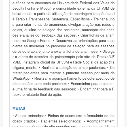
e eficaz para discentes da Universidade Federal dos Vales do
Jequitinhonha e Mucuri e comunidade externa da UFVJM de
baixa renda, a partir da utilização da abordagem terapêutica d
a Terapia Transpessoal Sistêmica. Específicos • Treinar aluno
s para criar fichas de anamnese, divulgar a ação nas redes s
ociais, auxiliar na seleção dos pacientes, marcação das sess
ões e análise do feedback das seções; • Criar fichas de anam
nese no Google Forms; • Descrever as orientações para o pa
ciente se inscrever no processo de seleção para as sessões
de psicoterapia e junto anexar a ficha de anamnese; • Divulga
r a oferta de sessões de psicoterapia pelo site da Proexc/UF
VJM, Instagram oficial da UFVJM e Rede Social da ação @s
eligana_mente; • Realizar a seleção de cinco pacientes; • Co
ntatar pacientes para marcar a primeira sessão por meio do
WhatsApp; • Realizar o acompanhamento psicoterapêutico de
oito sessões para cada paciente; • Encaminhar para o pacient
e uma ficha de feedback das sessões; • Encaminhar para a P
roexc o relatório final da ação.
METAS
• Alunos treinados; • Fichas de anamnese e formulário de fee
dback criados; • Pacientes selecionados;; • Acompanhament
o psicoterapêutico de oito sessões em cinco pacientes (disce