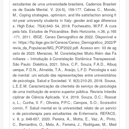
estudantes de uma universidade brasileira. Cadernos Brasileir
os de Saúde Mental. V. 2(4-5), 159-177. Cabras C., Mondo,
M., Coping strategies, optimism, and life satisfaction among fi
rst-year university students in Italy: gender and age diference
s. High Educ. 75(4):643- 54, 2018. Fochesatto, W.P.F. A cura
pela fala. Estudos de Psicanálise. Belo Horizonte, n.36, p.165
-171, 2011. IBGE. Censo Demográfico de 2022. Disponível e
m: https://ftp.ibge.gov.br/Censos/Censo_Demografico_2022/P
revia_da_Populacao/MG_POP2022.pdf. Acesso em: 03 de ag
osto de 2023. Menezes, M. Constelações Muito Além das Fa
miliares – Introdução à Constelação Sistêmica Transpessoal.
São Paulo: Dialética, 2021. Silva, C.P., Souza, F.A.D., Albuq
uerque, F.D.N., Almeida, T.A., Araújo, L.F.D. Psicologia e saú
de mental: um estudo das representações entre universitários
de psicologia. Salud e Sociedad. V. 9(3):210-20, 2018. Sousa,
L.E.E.M. Caracterização da clientela do serviço de psicologia
de uma instituição de ensino superior pública. Revista Interdis
ciplinar de Ciência Aplicada. V.4, 2019. Souza, D.C.; Rossat
o, L.; Cunha, V. F.; Oliveira, P.P.C.; Campos, S.O.; Scorsolini
comin, F. Salud mental en la universidad: relato de un servici
o de psicoterapia para estudiantes de Enfermería. REFACS,
v. 8, p. 648-657, 2020. Pereira, A., Motta, E., Vaz, A., Pinto,
C., Bernardino, O., Melo, A., Ferreira, J., Rodrigues, M., Med