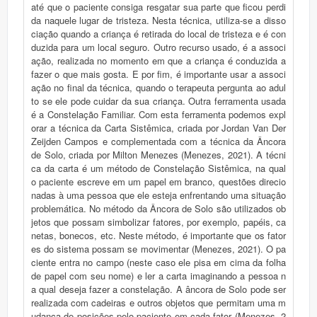
até que o paciente consiga resgatar sua parte que ficou perdi
da naquele lugar de tristeza. Nesta técnica, utiliza-se a disso
ciação quando a criança é retirada do local de tristeza e é con
duzida para um local seguro. Outro recurso usado, é a associ
ação, realizada no momento em que a criança é conduzida a
fazer o que mais gosta. E por fim, é importante usar a associ
ação no final da técnica, quando o terapeuta pergunta ao adul
to se ele pode cuidar da sua criança. Outra ferramenta usada
é a Constelação Familiar. Com esta ferramenta podemos expl
orar a técnica da Carta Sistêmica, criada por Jordan Van Der
Zeijden Campos e complementada com a técnica da Âncora
de Solo, criada por Milton Menezes (Menezes, 2021). A técni
ca da carta é um método de Constelação Sistêmica, na qual
o paciente escreve em um papel em branco, questões direcio
nadas à uma pessoa que ele esteja enfrentando uma situação
problemática. No método da Âncora de Solo são utilizados ob
jetos que possam simbolizar fatores, por exemplo, papéis, ca
netas, bonecos, etc. Neste método, é importante que os fator
es do sistema possam se movimentar (Menezes, 2021). O pa
ciente entra no campo (neste caso ele pisa em cima da folha
de papel com seu nome) e ler a carta imaginando a pessoa n
a qual deseja fazer a constelação. A âncora de Solo pode ser
realizada com cadeiras e outros objetos que permitam uma m
udança de posições pelo paciente em cada fator (Menezes, 2