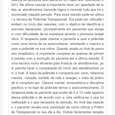
021). Na última sessão é importante fazer um apanhado de to
dos os atendimentos trazendo lógica e revendo tudo que foi s
olucionado naquele período. Para essa sessão pode-se utiliza
r a técnica da Pirâmide Transpessoal. Ela pode ser utilizada t
ambém no início das sessões, com o objetivo de identificar p
ossíveis desajustes, principalmente em pacientes que esteja
m com dificuldade de se expressar durante o processo terapê
utico. O terapeuta pode orientar o paciente a usar a pirâmide
como uma forma de se autoconhecer, orientando o mesmo a
usar a pirâmide na sua rotina. Quando usada no final do proce
sso terapêutico, é importante comparar as queixas da primeir
a sessão com a evolução do paciente até a última sessão. É
uma técnica muito eficiente para finalizar os atendimentos, po
is permite fazer a comparação do início dos atendimentos co
m o final. A base da pirâmide é composta por: sono, relaciona
mentos, nutrição, sentido da vida e energia; o meio da pirâmi
de é composto por: Clareza mental, ecossistema e disciplina
positiva; e no topo da pirâmide temos o autoconhecimento. O
terapeuta pede ao paciente que avalie de 0 a 10 cada aspecto
dessa pirâmide e de acordo com a nota verifica-se o que foi
melhorado e o que necessita de atenção. Ao final das sessõe
s o paciente recebe uma orientação de como utilizar a Pirâmi
de Transpessoal no seu dia a dia. Outras ferramentas terapêu