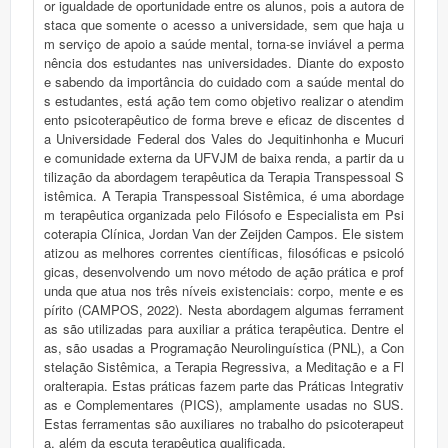
or igualdade de oportunidade entre os alunos, pois a autora de
staca que somente o acesso a universidade, sem que haja u
m serviço de apoio a saúde mental, torna-se inviável a perma
nência dos estudantes nas universidades. Diante do exposto
e sabendo da importância do cuidado com a saúde mental do
s estudantes, está ação tem como objetivo realizar o atendim
ento psicoterapêutico de forma breve e eficaz de discentes d
a Universidade Federal dos Vales do Jequitinhonha e Mucuri
e comunidade externa da UFVJM de baixa renda, a partir da u
tilização da abordagem terapêutica da Terapia Transpessoal S
istêmica. A Terapia Transpessoal Sistêmica, é uma abordage
m terapêutica organizada pelo Filósofo e Especialista em Psi
coterapia Clínica, Jordan Van der Zeijden Campos. Ele sistem
atizou as melhores correntes científicas, filosóficas e psicoló
gicas, desenvolvendo um novo método de ação prática e prof
unda que atua nos três níveis existenciais: corpo, mente e es
pírito (CAMPOS, 2022). Nesta abordagem algumas ferrament
as são utilizadas para auxiliar a prática terapêutica. Dentre el
as, são usadas a Programação Neurolinguística (PNL), a Con
stelação Sistêmica, a Terapia Regressiva, a Meditação e a Fl
oralterapia. Estas práticas fazem parte das Práticas Integrativ
as e Complementares (PICS), amplamente usadas no SUS.
Estas ferramentas são auxiliares no trabalho do psicoterapeut
a, além da escuta terapêutica qualificada.