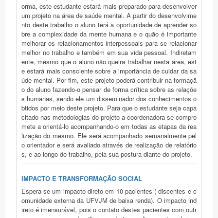
orma, este estudante estará mais preparado para desenvolver
um projeto na área de saúde mental. A partir do desenvolvime
nto deste trabalho o aluno terá a oportunidade de aprender so
bre a complexidade da mente humana e o quão é importante
melhorar os relacionamentos interpessoais para se relacionar
melhor no trabalho e também em sua vida pessoal. Indiretam
ente, mesmo que o aluno não queira trabalhar nesta área, est
e estará mais consciente sobre a importância de cuidar da sa
úde mental. Por fim, este projeto poderá contribuir na formaçã
o do aluno fazendo-o pensar de forma crítica sobre as relaçõe
s humanas, sendo ele um disseminador dos conhecimentos o
btidos por meio deste projeto. Para que o estudante seja capa
citado nas metodologias do projeto a coordenadora se compro
mete a orientá-lo acompanhando-o em todas as etapas da rea
lização do mesmo. Ele será acompanhado semanalmente pel
o orientador e será avaliado através de realização de relatório
s, e ao longo do trabalho, pela sua postura diante do projeto.
IMPACTO E TRANSFORMAÇÃO SOCIAL
Espera-se um impacto direto em 10 pacientes ( discentes e c
omunidade externa da UFVJM de baixa renda). O impacto ind
ireto é imensurável, pois o contato destes pacientes com outr