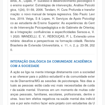
eiros, A., Lopes, P. Sucesso e desenvolvimento psicológico n
o ensino superior: Estratégias de intervenção, Análise Psicoló
gica, 1(24), 51-59, 2006. Tendam, H. Cura Profunda e transfor
mação: o novo manual de terapia regressiva. São Paulo: Lexi
kos, 2019. Veiga, S & Lopes, H. Serviços de Apoio Psicológi
co ao estudante de Ensino Superior: As experiências do Cent
ro de Intervenção Psicopedagógica e do Gabinete de Orientaç
ão e Integração: confluências e especificidades Sensos-e, V.
1 2020. WANDELLI, E. V.; REBOUÇAS, P. L. Extensão unive
rsitária: desafios e perspectivas na formação cidadã. Revista
Brasileira de Extensão Universitária, v. 11, n. 2, p. 23-38, 202
0.
INTERAÇÃO DIALÓGICA DA COMUNIDADE ACADÊMICA
COM A SOCIEDADE
A ação se liga na mente interage diretamente com a sociedad
e ao oferecer para o público estudantil e da comunidade exter
na de Diamantina/MG as sessões de psicoterapia. Nos dias a
tuais as pessoas estão cada vez mais necessitadas de cuida
r da saúde mental. Vivemos em um momento de muitas cobr
anças pessoais, familiares, escolares, profissionais, dentre o
utras. Isso tem efeitos negativos na saúde mental dos indivíd
uos e por este motivo fazer este projeto com estudantes da U