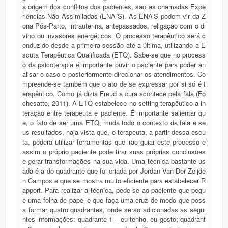
a origem dos conflitos dos pacientes, são as chamadas Expe
riências Não Assimiladas (ENA´S). As ENA’S podem vir da Z
ona Pós-Parto, intrauterina, antepassados, religação com o di
vino ou invasores energéticos. O processo terapêutico será c
onduzido desde a primeira sessão até a última, utilizando a E
scuta Terapêutica Qualificada (ETQ). Sabe-se que no process
o da psicoterapia é importante ouvir o paciente para poder an
alisar o caso e posteriormente direcionar os atendimentos. Co
mpreende-se também que o ato de se expressar por si só é t
erapêutico. Como já dizia Freud a cura acontece pela fala (Fo
chesatto, 2011). A ETQ estabelece no setting terapêutico a in
teração entre terapeuta e paciente. É importante salientar qu
e, o fato de ser uma ETQ, muda todo o contexto da fala e se
us resultados, haja vista que, o terapeuta, a partir dessa escu
ta, poderá utilizar ferramentas que irão guiar este processo e
assim o próprio paciente pode tirar suas próprias conclusões
e gerar transformações na sua vida. Uma técnica bastante us
ada é a do quadrante que foi criada por Jordan Van Der Zeijde
n Campos e que se mostra muito eficiente para estabelecer R
apport. Para realizar a técnica, pede-se ao paciente que pegu
e uma folha de papel e que faça uma cruz de modo que poss
a formar quatro quadrantes, onde serão adicionadas as segui
ntes informações: quadrante 1 – eu tenho, eu gosto; quadrant