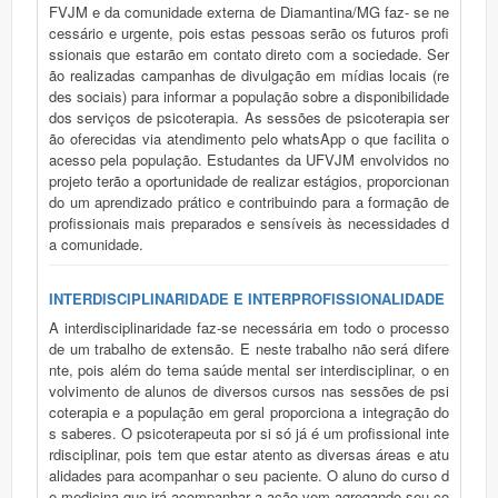
FVJM e da comunidade externa de Diamantina/MG faz- se ne
cessário e urgente, pois estas pessoas serão os futuros profi
ssionais que estarão em contato direto com a sociedade. Ser
ão realizadas campanhas de divulgação em mídias locais (re
des sociais) para informar a população sobre a disponibilidade
dos serviços de psicoterapia. As sessões de psicoterapia ser
ão oferecidas via atendimento pelo whatsApp o que facilita o
acesso pela população. Estudantes da UFVJM envolvidos no
projeto terão a oportunidade de realizar estágios, proporcionan
do um aprendizado prático e contribuindo para a formação de
profissionais mais preparados e sensíveis às necessidades d
a comunidade.
INTERDISCIPLINARIDADE E INTERPROFISSIONALIDADE
A interdisciplinaridade faz-se necessária em todo o processo
de um trabalho de extensão. E neste trabalho não será difere
nte, pois além do tema saúde mental ser interdisciplinar, o en
volvimento de alunos de diversos cursos nas sessões de psi
coterapia e a população em geral proporciona a integração do
s saberes. O psicoterapeuta por si só já é um profissional inte
rdisciplinar, pois tem que estar atento as diversas áreas e atu
alidades para acompanhar o seu paciente. O aluno do curso d
e medicina que irá acompanhar a ação vem agregando seu co