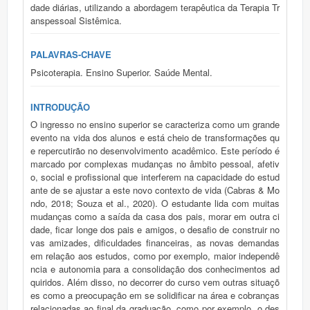
dade diárias, utilizando a abordagem terapêutica da Terapia Tr
anspessoal Sistêmica.
PALAVRAS-CHAVE
Psicoterapia. Ensino Superior. Saúde Mental.
INTRODUÇÃO
O ingresso no ensino superior se caracteriza como um grande
evento na vida dos alunos e está cheio de transformações qu
e repercutirão no desenvolvimento acadêmico. Este período é
marcado por complexas mudanças no âmbito pessoal, afetiv
o, social e profissional que interferem na capacidade do estud
ante de se ajustar a este novo contexto de vida (Cabras & Mo
ndo, 2018; Souza et al., 2020). O estudante lida com muitas
mudanças como a saída da casa dos pais, morar em outra ci
dade, ficar longe dos pais e amigos, o desafio de construir no
vas amizades, dificuldades financeiras, as novas demandas
em relação aos estudos, como por exemplo, maior independê
ncia e autonomia para a consolidação dos conhecimentos ad
quiridos. Além disso, no decorrer do curso vem outras situaçõ
es como a preocupação em se solidificar na área e cobranças
relacionadas ao final da graduação, como por exemplo, o des