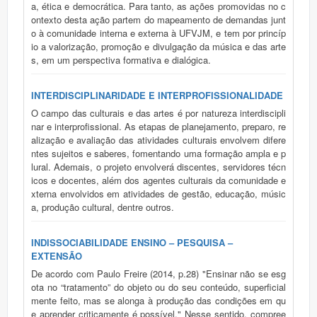
a, ética e democrática. Para tanto, as ações promovidas no c
ontexto desta ação partem do mapeamento de demandas junt
o à comunidade interna e externa à UFVJM, e tem por princíp
io a valorização, promoção e divulgação da música e das arte
s, em um perspectiva formativa e dialógica.
INTERDISCIPLINARIDADE E INTERPROFISSIONALIDADE
O campo das culturais e das artes é por natureza interdiscipli
nar e interprofissional. As etapas de planejamento, preparo, re
alização e avaliação das atividades culturais envolvem difere
ntes sujeitos e saberes, fomentando uma formação ampla e p
lural. Ademais, o projeto envolverá discentes, servidores técn
icos e docentes, além dos agentes culturais da comunidade e
xterna envolvidos em atividades de gestão, educação, músic
a, produção cultural, dentre outros.
INDISSOCIABILIDADE ENSINO – PESQUISA –
EXTENSÃO
De acordo com Paulo Freire (2014, p.28) "Ensinar não se esg
ota no “tratamento” do objeto ou do seu conteúdo, superficial
mente feito, mas se alonga à produção das condições em qu
e aprender criticamente é possível." Nesse sentido, compree