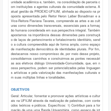
unidade acadêmica e, também, na consolidação de parceria c
om instituições e agentes culturais da comunidade externa. A
atual gestão da PROEXC-UFVJM, alinhada ao disposto na pr
oposta apresentada pelo Reitor Heron Laiber Bonadiman e a
Vice-Reitora Flaviana Tavares, compreende as artes e as cult
uras como dimensões transversais, essenciais para a formaç
ão humana considerada em sua perspectiva integral. Também
apostamos na importância dessas dimensões para construçã
o de laços de pertencimento e fortalecimento identitário, send
o a cultura compreendida aqui de forma ampla, como espaço
de manifestação democrática de identidades plurais. Por fim,
destacamos nosso compromisso de, por meio desse projeto,
consolidarmos caminhos e construirmos as pontes necessári
as aos efetivos diálogo Universidade-Comunidade, que, em n
ossa perspectiva, podem ser potencializados pelas linguagen
s artísticas e pela valorização das manifestações culturais e
m suas múltiplas linhas e tonalidades.
OBJETIVOS
Geral: Articular, fomentar e promover ações artísticas e cultur
ais na UFVJM através da realização de palestras, com conte
údos teóricos e práticos. Específicos: 1) Contribuir para a for
mação de uma uma Banda Universitária, como espaço de int