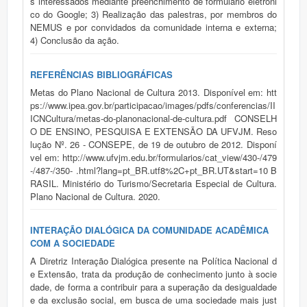
s interessados mediante preenchimento de formulário eletrôni
co do Google; 3) Realização das palestras, por membros do
NEMUS e por convidados da comunidade interna e externa;
4) Conclusão da ação.
REFERÊNCIAS BIBLIOGRÁFICAS
Metas do Plano Nacional de Cultura 2013. Disponível em: htt
ps://www.ipea.gov.br/participacao/images/pdfs/conferencias/II
ICNCultura/metas-do-planonacional-de-cultura.pdf CONSELH
O DE ENSINO, PESQUISA E EXTENSÃO DA UFVJM. Reso
lução Nº. 26 - CONSEPE, de 19 de outubro de 2012. Disponí
vel em: http://www.ufvjm.edu.br/formularios/cat_view/430-/479
-/487-/350- .html?lang=pt_BR.utf8%2C+pt_BR.UT&start=10 B
RASIL. Ministério do Turismo/Secretaria Especial de Cultura.
Plano Nacional de Cultura. 2020.
INTERAÇÃO DIALÓGICA DA COMUNIDADE ACADÊMICA
COM A SOCIEDADE
A Diretriz Interação Dialógica presente na Política Nacional d
e Extensão, trata da produção de conhecimento junto à socie
dade, de forma a contribuir para a superação da desigualdade
e da exclusão social, em busca de uma sociedade mais just