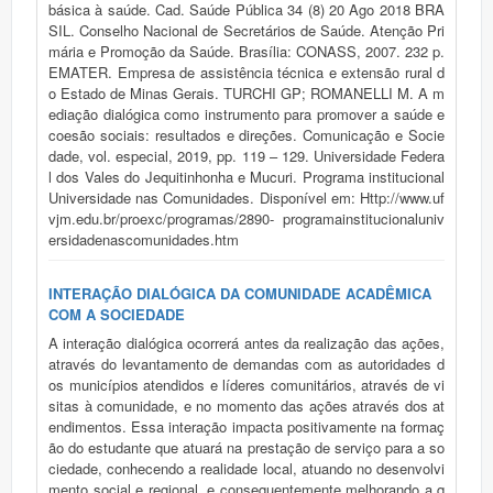
básica à saúde. Cad. Saúde Pública 34 (8) 20 Ago 2018 BRA
SIL. Conselho Nacional de Secretários de Saúde. Atenção Pri
mária e Promoção da Saúde. Brasília: CONASS, 2007. 232 p.
EMATER. Empresa de assistência técnica e extensão rural d
o Estado de Minas Gerais. TURCHI GP; ROMANELLI M. A m
ediação dialógica como instrumento para promover a saúde e
coesão sociais: resultados e direções. Comunicação e Socie
dade, vol. especial, 2019, pp. 119 – 129. Universidade Federa
l dos Vales do Jequitinhonha e Mucuri. Programa institucional
Universidade nas Comunidades. Disponível em: Http://www.uf
vjm.edu.br/proexc/programas/2890- programainstitucionaluniv
ersidadenascomunidades.htm
INTERAÇÃO DIALÓGICA DA COMUNIDADE ACADÊMICA
COM A SOCIEDADE
A interação dialógica ocorrerá antes da realização das ações,
através do levantamento de demandas com as autoridades d
os municípios atendidos e líderes comunitários, através de vi
sitas à comunidade, e no momento das ações através dos at
endimentos. Essa interação impacta positivamente na formaç
ão do estudante que atuará na prestação de serviço para a so
ciedade, conhecendo a realidade local, atuando no desenvolvi
mento social e regional, e consequentemente melhorando a q