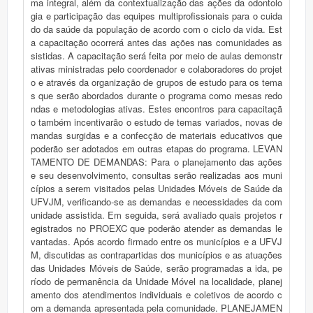
ma integral, além da contextualização das ações da odontolo
gia e participação das equipes multiprofissionais para o cuida
do da saúde da população de acordo com o ciclo da vida. Est
a capacitação ocorrerá antes das ações nas comunidades as
sistidas. A capacitação será feita por meio de aulas demonstr
ativas ministradas pelo coordenador e colaboradores do projet
o e através da organização de grupos de estudo para os tema
s que serão abordados durante o programa como mesas redo
ndas e metodologias ativas. Estes encontros para capacitaçã
o também incentivarão o estudo de temas variados, novas de
mandas surgidas e a confecção de materiais educativos que
poderão ser adotados em outras etapas do programa. LEVAN
TAMENTO DE DEMANDAS: Para o planejamento das ações
e seu desenvolvimento, consultas serão realizadas aos muni
cípios a serem visitados pelas Unidades Móveis de Saúde da
UFVJM, verificando-se as demandas e necessidades da com
unidade assistida. Em seguida, será avaliado quais projetos r
egistrados no PROEXC que poderão atender as demandas le
vantadas. Após acordo firmado entre os municípios e a UFVJ
M, discutidas as contrapartidas dos municípios e as atuações
das Unidades Móveis de Saúde, serão programadas a ida, pe
ríodo de permanência da Unidade Móvel na localidade, planej
amento dos atendimentos individuais e coletivos de acordo c
om a demanda apresentada pela comunidade. PLANEJAMEN