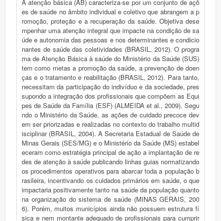
A atenção básica (AB) caracteriza-se por um conjunto de açõ
es de saúde no âmbito individual e coletivo que abrangem a p
romoção, proteção e a recuperação da saúde. Objetiva dese
mpenhar uma atenção integral que impacte na condição de sa
úde e autonomia das pessoas e nos determinantes e condicio
nantes de saúde das coletividades (BRASIL, 2012). O progra
ma de Atenção Básica à saúde do Ministério da Saúde (SUS)
tem como metas a promoção da saúde, a prevenção de doen
ças e o tratamento e reabilitação (BRASIL, 2012). Para tanto,
necessitam da participação do indivíduo e da sociedade, pres
supondo a integração dos profissionais que compõem as Equi
pes de Saúde da Família (ESF) (ALMEIDA et al., 2009). Segu
ndo o Ministério da Saúde, as ações de cuidado precoce dev
em ser priorizadas e realizadas no contexto do trabalho multid
isciplinar (BRASIL, 2004). A Secretaria Estadual de Saúde de
Minas Gerais (SES/MG) e o Ministério da Saúde (MS) estabel
eceram como estratégia principal de ação a implantação de re
des de atenção à saúde publicando linhas guias normatizando
os procedimentos operativos para abarcar toda a população b
rasileira, incentivando os cuidados primários em saúde, o que
impactaria positivamente tanto na saúde da população quanto
na organização do sistema de saúde (MINAS GERAIS, 200
6). Porém, muitos municípios ainda não possuem estrutura fí
sica e nem montante adequado de profissionais para cumprir