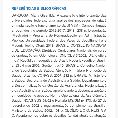
REFERÊNCIAS BIBLIOGRÁFICAS
BARBOSA, Maria Gisenilda. A expansão e interiorização das
universidades federais: uma análise dos processos de criaçã
o, implantação e funcionamento da UFVJM - Campus Janaúb
a, ocorridos no período 2012-2017. 2018. 238 p. Dissertação
(Mestrado) – Programa de Pós-graduação em Administração
Pública, Universidade Federal dos Vales do Jequitinhonha e
Mucuri, Teófilo Otoni, 2018. BRASIL. CONSELHO NACIONA
L DE EDUCAÇÃO. Diretrizes Curriculares Nacionais do curso
de graduação em Odontologia. CNE/CES 3/2002. Diário oficia
l (da) República Federativa do Brasil, Poder Executivo, Brasíli
a, DF, 4 mar 2002. Seção 1, p.10. BRASIL. Conselho Nacion
al de Secretários de Saúde. Atenção Primária e Promoção da
Saúde. Brasília: CONASS, 2007. 232 p. BRASIL. Ministério d
a Saúde. Secretaria de Assistência à Saúde. Departamento d
e Descentralização da Gestão da Assistência. Regionalizaçã
o da Assistência à Saúde: aprofundando a descentralização c
om equidade no acesso: Norma Operacional da Assistência à
Saúde: NOAS-SUS 01/02 e Portaria MS/GM nº 373, de 27 de
fevereiro de 2002 e regulamentação complementar. Brasília:
Ministério da Saúde, 2002. 108 p. CECÍLIO L C O; REIS A A
C. Apontamentos sobre os desafios (ainda) atuais da atenção