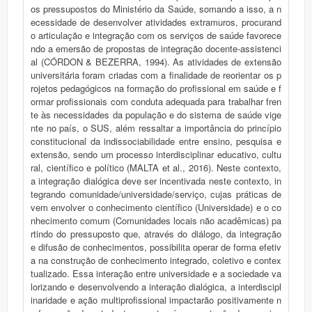
os pressupostos do Ministério da Saúde, somando a isso, a n
ecessidade de desenvolver atividades extramuros, procurand
o articulação e integração com os serviços de saúde favorece
ndo a emersão de propostas de integração docente-assistenci
al (CÓRDON & BEZERRA, 1994). As atividades de extensão
universitária foram criadas com a finalidade de reorientar os p
rojetos pedagógicos na formação do profissional em saúde e f
ormar profissionais com conduta adequada para trabalhar fren
te às necessidades da população e do sistema de saúde vige
nte no país, o SUS, além ressaltar a importância do princípio
constitucional da indissociabilidade entre ensino, pesquisa e
extensão, sendo um processo interdisciplinar educativo, cultu
ral, científico e político (MALTA et al., 2016). Neste contexto,
a integração dialógica deve ser incentivada neste contexto, in
tegrando comunidade/universidade/serviço, cujas práticas de
vem envolver o conhecimento científico (Universidade) e o co
nhecimento comum (Comunidades locais não acadêmicas) pa
rtindo do pressuposto que, através do diálogo, da integração
e difusão de conhecimentos, possibilita operar de forma efetiv
a na construção de conhecimento integrado, coletivo e contex
tualizado. Essa interação entre universidade e a sociedade va
lorizando e desenvolvendo a interação dialógica, a interdiscipl
inaridade e ação multiprofissional impactarão positivamente n