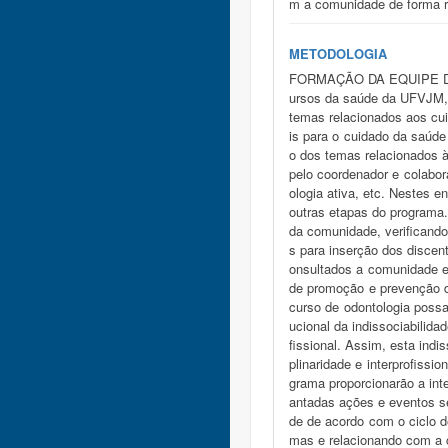
m a comunidade de forma
METODOLOGIA
FORMAÇÃO DA EQUIPE DE T
ursos da saúde da UFVJM, a
temas relacionados aos cui
is para o cuidado da saúde
o dos temas relacionados à
pelo coordenador e colabo
ologia ativa, etc. Nestes 
outras etapas do program
da comunidade, verificando
s para inserção dos discen
onsultados a comunidade ex
de promoção e prevenção d
curso de odontologia poss
ucional da indissociabilida
fissional. Assim, esta ind
plinaridade e interprofissi
grama proporcionarão a int
antadas ações e eventos se
de de acordo com o ciclo d
mas e relacionando com a c