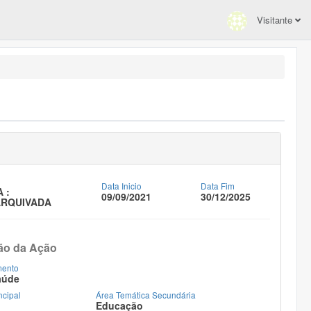
Visitante
Data Inicio
Data Fim
 :
09/09/2021
30/12/2025
ARQUIVADA
ão da Ação
mento
aúde
ncipal
Área Temática Secundária
Educação