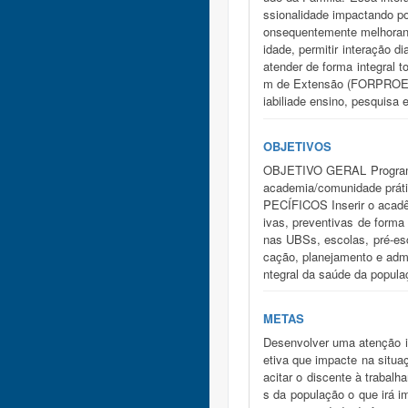
ssionalidade impactando po
onsequentemente melhorando
idade, permitir interação d
atender de forma integral 
m de Extensão (FORPROEX). 
iabiliade ensino, pesquisa
OBJETIVOS
OBJETIVO GERAL Programa d
academia/comunidade práti
PECÍFICOS Inserir o acadêm
ivas, preventivas de forma 
nas UBSs, escolas, pré-esc
cação, planejamento e admi
ntegral da saúde da popula
METAS
Desenvolver uma atenção in
etiva que impacte na situa
acitar o discente à trabal
s da população o que irá i