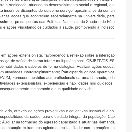
ra a sociedade, atuando no desenvolvimento social e regional, e c
a inserir os discentes do curso no serviço, aproxima-los da comun
r as várias ações que acontecem separadamente na universidade, para
assim os pressupostos das Políticas Nacionais de Saúde e do Fóru
os e ações vinculando os cuidados à saúde, promovendo a indissoc
m ações extensionista, favorecendo a reflexão sobre a interação
erviço de saúde de forma inter e multiprofissional. OBJETIVOS ES
e habilidades e saberes de forma dialógica; Realizar ações educat
m atividades interdisciplinarmente; Participar de grupos operativos
UFVJM; Fornecer subsídios aos profissionais da área da saúde, edu
ividades extensionistas, experiências e habilidades nos cuidados i
 consequentemente melhorando a sua qualidade de vida.
 vida, através de ações preventivas e educativas individual e col
especialidade da saúde, para o cuidado integral da população; Cap
ão; Auxiliar na formação do egresso capacitado à atuar nas demanda
mico atuação extramuros agindo como facilitador nas interações co