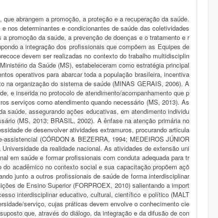
vo, que abrangem a promoção, a proteção e a recuperação da saúde.
 e nos determinantes e condicionantes de saúde das coletividades
 a promoção da saúde, a prevenção de doenças e o tratamento e r
ssupondo a integração dos profissionais que compõem as Equipes de
ecoce devem ser realizadas no contexto do trabalho multidisciplin
inistério da Saúde (MS), estabeleceram como estratégia principal
os operativos para abarcar toda a população brasileira, incentiva
anto na organização do sistema de saúde (MINAS GERAIS, 2006). A
úde, e inserida no protocolo de atendimento/acompanhamento que p
ros serviços como atendimento quando necessário (MS, 2013). As
o da saúde, assegurando ações educativas, em atendimento individu
essário (MS, 2013; BRASIL, 2002). A ênfase na atenção primária no
cessidade de desenvolver atividades extramuros, procurando articula
ocente-assistencial (CÓRDON & BEZERRA, 1994; MEDEIROS JÚNIOR
a Universidade da realidade nacional. As atividades de extensão uni
ional em saúde e formar profissionais com conduta adequada para tr
ão do acadêmico no contexto social e sua capacitação propõem açõ
o junto a outros profissionais de saúde de forma interdisciplinar
tuições de Ensino Superior (FORPROEX, 2010) salientando a import
so interdisciplinar educativo, cultural, científico e político (MALT
versidade/serviço, cujas práticas devem envolve o conhecimento cie
uposto que, através do diálogo, da integração e da difusão de con