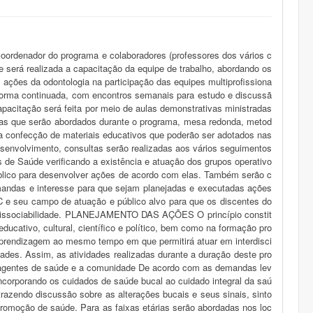
nador do programa e colaboradores (professores dos vários c
será realizada a capacitação da equipe de trabalho, abordando os
ações da odontologia na participação das equipes multiprofissiona
 forma continuada, com encontros semanais para estudo e discussã
pacitação será feita por meio de aulas demonstrativas ministradas
emas que serão abordados durante o programa, mesa redonda, metod
 a confecção de materiais educativos que poderão ser adotados nas
volvimento, consultas serão realizadas aos vários seguimentos
 de Saúde verificando a existência e atuação dos grupos operativo
úblico para desenvolver ações de acordo com elas. Também serão c
emandas e interesse para que sejam planejadas e executadas ações
 e seu campo de atuação e público alvo para que os discentes do
 indissociabilidade. PLANEJAMENTO DAS AÇÕES O princípio constit
educativo, cultural, científico e político, bem como na formação pro
 aprendizagem ao mesmo tempo em que permitirá atuar em interdisci
idades. Assim, as atividades realizadas durante a duração deste pro
s e agentes de saúde e a comunidade De acordo com as demandas lev
ncorporando os cuidados de saúde bucal ao cuidado integral da saú
trazendo discussão sobre as alterações bucais e seus sinais, sinto
promoção de saúde. Para as faixas etárias serão abordadas nos loc