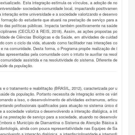
textualizado. Esta integração estimula os vínculos, a adoção de no
o universidade- sociedade-comunidade local, impactando positivamen
nteração entre universidade e a sociedade valorizando e desenvo
 na formação do estudante que atuará na prestação de serviço para a
to das políticas públicas. Impacta também positivamente na saúde
disciplinares (CECÍLIO & REIS, 2018). Assim, as ações propostas po
uldade de Ciências Biológicas e da Saúde, em atividades de cuidad
do com o ciclo da vida, atuando como facilitador nas interações co
o e na comunidade. Desta forma, o Programa propõe realização de i
 apresentadas pela comunidade com o intuito te auxiliar na resol
omunidade assistida e na resolutividade do sistema. Diferente de
saúde da população.
o tratamento e reabilitação (BRASIL, 2012), caracterizada por u
saúde da população. Portanto necessita de integração entre os vári
Somando a isso, o desenvolvimento de atividades extramuros, articu
ntando profissionais qualificados para atuação no sistema único d
 e a sociedade valoriza o desenvolvendo a interação dialógica, a int
ará na prestação de serviço para a sociedade, atuando no desenvolv
. Embora o Município de Diamantina o Sistema de Atenção Básica à
odontologia, ainda com pouca representatividade nas Equipes de Sa
volvendo a interação dialógica, a interdisciplinaridade e interprofi