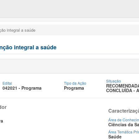
ão integral a saúde
nção integral a saúde
Situação
Edital
Tipo da Ação
RECOMENDADA
042021 - Programa
Programa
CONCLUÍDA - 
dor
Caracterizaç
Área de Conheci
va
Ciências da S
Área Temática Pri
Saúde