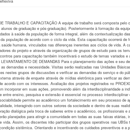
 reflexiva
RABALHO E CAPACITAÇÃO A equipe de trabalho será composta pelo coorde
lunos de graduação e pós-graduação). Posteriormente à formação da equipe 
dados à saúde da população de forma integral, além da contextualização das 
 da população de acordo com o ciclo da vida. Esta capacitação ocorrerá de
 saúde humana, vinculados nas diferenças inerentes aos ciclos de vida. A ca
radores do projeto e através da organização de grupos de estudo para os t
encontros para capacitação também incentivará o estudo de temas variados e
a. LEVANTAMENTO DE DEMANDAS Para o planejamento das ações e seu desen
 as demandas e necessidade. Visitas serão realizadas nas Unidades Básicas
tes nestes grupos de discussões e verificar as demandas do serviço e do p
terna através de enquete através de mídias eletrônica para verificar as d
e acordo com os interesses. Avaliação dos projetos registrados no PROEXC
am incorporar em suas ações, promovendo além da interdisciplinaridade a
de entre ensino, pesquisa e extensão é essencial no processo interdisciplinar 
issociabilidade permite ao acadêmico um fortalecimento em seu processo de
onalidade, interagindo com outros setores da sociedade e dentro de suas real
eração dialógica pela troca de saberes entre o acadêmico, os profissionai
rão planejados para atingir a comunidade em todas as suas faixas etárias, i
e vida. Assim, os discentes irão participar dos grupos operativos nas UBSs 
ondição sistêmica. Orientando e incentivando os cuidados preventivos e a 