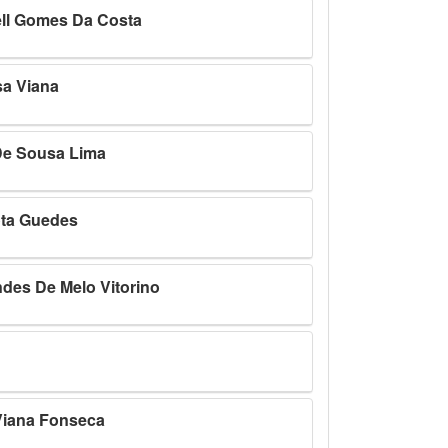
ll Gomes Da Costa
sa Viana
De Sousa Lima
ota Guedes
des De Melo Vitorino
Viana Fonseca