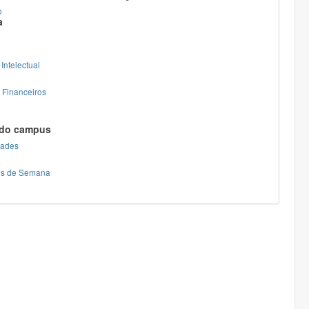
o
a
Intelectual
 Financeiros
 do campus
dades
ins de Semana