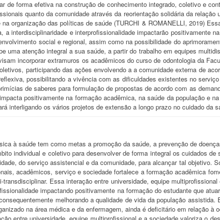
rar de forma efetiva na construção de conhecimento integrado, coletivo e con
fissionais quanto da comunidade através da reorientação solidária da relaçã
e na organização das políticas de saúde (TURCHI & ROMANELLI, 2019) Essa i
a, a interdisciplinaridade e interprofissionalidade impactarão positivamente
nvolvimento social e regional, assim como na possibilidade do aprimoramen
ebe uma atenção integral a sua saúde, a partir do trabalho em equipes multi
 visam incorporar extramuros os acadêmicos do curso de odontologia da Fac
 coletivos, participando das ações envolvendo a a comunidade externa de acor
flexiva, possibilitando a vivência com as dificuldades existentes no serviç
imícias de saberes para formulação de propostas de acordo com as demandas
impacta positivamente na formação acadêmica, na saúde da população e na c
ará interligando os vários projetos de extensão a longo prazo no cuidado da 
ica à saúde tem como metas a promoção da saúde, a prevenção de doenças e 
ito individual e coletivo para desenvolver de forma integral os cuidados de 
dade, do serviço assistencial e da comunidade, para alcançar tal objetivo. 
ionais, acadêmicos, serviço e sociedade fortalece a formação acadêmica fome
i-transdisciplinar. Essa interação entre universidade, equipe multiprofissional
profissionalidade impactando positivamente na formação do estudante que atu
 e consequentemente melhorando a qualidade de vida da população assistida
anizado na área médica e da enfermagem, ainda é deficitário em relação à 
ção entre universidade, equipe multiprofissional e a sociedade valoriza o desen