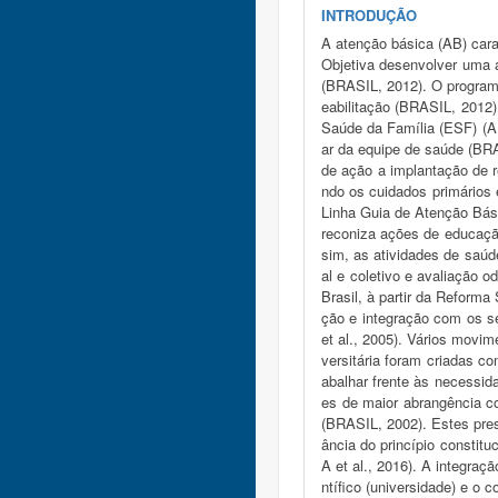
INTRODUÇÃO
A atenção básica (AB) cara
Objetiva desenvolver uma 
(BRASIL, 2012). O program
eabilitação (BRASIL, 2012)
Saúde da Família (ESF) (AL
ar da equipe de saúde (BRA
de ação a implantação de r
ndo os cuidados primários
Linha Guia de Atenção Bási
reconiza ações de educaçã
sim, as atividades de saúd
al e coletivo e avaliação 
Brasil, à partir da Reforma
ção e integração com os 
et al., 2005). Vários movim
versitária foram criadas c
abalhar frente às necessi
es de maior abrangência co
(BRASIL, 2002). Estes pres
ância do princípio constitu
A et al., 2016). A integra
ntífico (universidade) e o