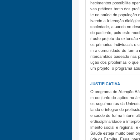
hecimentos possibilite ope
vas práticas tanto dos pro
te na saúde da população 
lvendo a interação dialógic
sociedade, atuando no dese
do paciente, pois este rec
r este projeto de extensão
os primários individuais e
m a comunidade de forma re
ntercâmbios baseado nas pr
ução dos problemas o que 
um projeto, o programa atu
JUSTIFICATIVA
O programa de Atenção Bás
m conjunto de ações no âmb
os seguimentos da Universi
lando e integrando profiss
e saúde de forma inter-mult
erdisciplinaridade e inter
imento social e regional,
Saúde esteja muito bem org
úde da Família. Essa intera