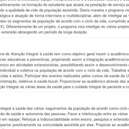
sitivamente na formação do estudante que atuará na prestação de serviço pa
 a qualidade de vida da população assistida. Desta maneira o programa vis
ialógica e atuação de forma inter-trans e multidisciplinar, além de interliga
todos os segmentos da população de acordo com o ciclo da vida, cumprindo 
Diferentemente de um projeto, o programa visa interligar os vários projet
 e extensão abrangendo um período de longa duração.
e Atenção Integral à saúde tem como objetivo geral inserir o acadêmico e
cas educativas e preventivas, propiciando assim a integração acadêmicos/s
ico em atividades extensionistas, possibilitando assim o desenvolvimento d
individual e coletiva na população de acordo com o ciclo da vida; Trabalhar e
olas e asilos; Participar dos eventos realizados pelos cursos da saúde da 
nistração, relativos à saúde bucal; Proporcionar ao acadêmico através das at
ção Integrar as várias áreas da saúde para o cuidado integral do paciente e
tegral à saúde dos vários seguimentos da população de acordo como ciclo da
ção de saúde e autonomia das pessoas; Fazer a interlocução entre as várias 
har em equipe; Reforçar a indissociabilidade entre ensino, pesquisa e extens
mpactar positivamente na comunidade assistida por eles; Propiciar ao acadê