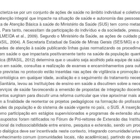
cteriza-se por um conjunto de ações de saúde no âmbito individual e coleti
atenção integral que impacte na situação de saúde e autonomia das pessoas
a de Atenção Básica à saúde do Ministério da Saúde (SUS) tem como metas
. Para tanto, necessitam da participação do indivíduo e da sociedade, pre
MEIDA et al., 2009). Segundo o Ministério da Saúde, as ações de cuidado pr
SIL, 2004). A Secretaria Estadual de Saúde de Minas Gerais (SES/MG) e o M
edes de atenção à saúde publicando linhas guias normatizando os procediment
 em saúde o que impactaria positivamente tanto na saúde da população qu
ca (BRASIL, 2012) determina que o usuário seja acolhido pela equipe de sa
o em saúde, consultas e realização de exames e encaminhamentos para out
e previstas no protocolo estão inseridas nas ações de vigilância e promoçã
odontológica em qualquer idade, avaliação e o seguimento do tratamento nec
 Sanitária, levou as instituições de ensino em saúde a discutirem sobre a ne
serviços de saúde favorecendo a emersão de propostas de integração d
entos surgiram para discutir uma reforma curricular que vise aproximar mais 
om a finalidade de reorientar os projetos pedagógicos na formação do profiss
dades da população e do sistema de saúde vigente no país, o SUS. A inserç
mo participação em estágios supervisionados e programas de extensão atuand
supostos foram ratificados no Fórum de Pró-reitores de Extensão das Insti
cional da indissociabilidade entre ensino, pesquisa e extensão, sendo um proces
ção dialógica deve ser incentivada neste contexto, integrando comunidade/uni
 conhecimento comum (comunidades locais, não acadêmicas), partindo do press