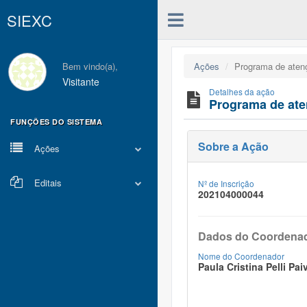
SIEXC
Bem vindo(a),
Ações
Programa de atenç
Visitante
Detalhes da ação
Programa de ate
FUNÇÕES DO SISTEMA
Sobre a Ação
Ações
Editais
Nº de Inscrição
202104000044
Dados do Coordena
Nome do Coordenador
Paula Cristina Pelli Pai