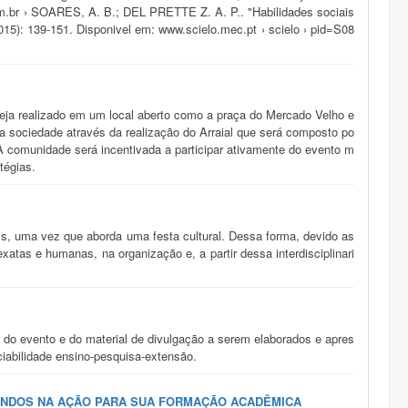
com.br › SOARES, A. B.; DEL PRETTE Z. A. P.. "Habilidades sociais
015): 139-151. Disponivel em: www.scielo.mec.pt › scielo › pid=S08
seja realizado em um local aberto como a praça do Mercado Velho e
 sociedade através da realização do Arraial que será composto po
A comunidade será incentivada a participar ativamente do evento m
tégias.
ais, uma vez que aborda uma festa cultural. Dessa forma, devido as
xatas e humanas, na organização e, a partir dessa interdisciplinari
 do evento e do material de divulgação a serem elaborados e apres
iabilidade ensino-pesquisa-extensão.
ANDOS NA AÇÃO PARA SUA FORMAÇÃO ACADÊMICA