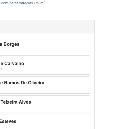
.com/petestrategias.ufvjm/
a Borges
De Carvalho
)
e Ramos De Oliveira
 Teixeira Alves
Esteves