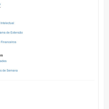
o
r
Intelectual
rama de Extensão
 Financeiros
us
dades
ins de Semana