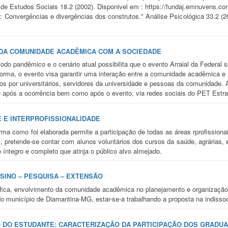
s de Estudos Sociais 18.2 (2002). Disponivel em : https://fundaj.emnuvens.
: Convergências e divergências dos construtos." Análise Psicológica 33.2 (2
 DA COMUNIDADE ACADÊMICA COM A SOCIEDADE
do pandêmico e o cenário atual possibilita que o evento Arraial da Federal 
ma, o evento visa garantir uma interação entre a comunidade acadêmica e a
s por universitários, servidores da universidade e pessoas da comunidade. 
 após a ocorrência bem como após o evento, via redes sociais do PET Estra
E E INTERPROFISSIONALIDADE
rma como foi elaborada permite a participação de todas as áreas rprofission
, pretende-se contar com alunos voluntários dos cursos da saúde, agrárias, e
íntegro e completo que atinja o público alvo almejado.
NSINO – PESQUISA – EXTENSÃO
gráfica, envolvimento da comunidade acadêmica no planejamento e organização
o município de Diamantina-MG, estar-se-a trabalhando a proposta na indissoc
 DO ESTUDANTE: CARACTERIZAÇÃO DA PARTICIPAÇÃO DOS GRADU