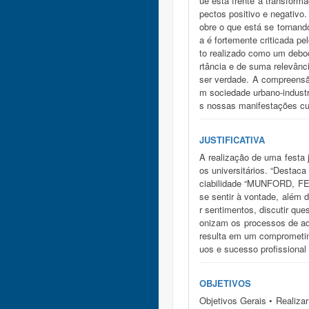
ue está frente a transforma
pectos positivo e negativo
obre o que está se tornand
a é fortemente criticada p
to realizado como um debo
rtância e de suma relevânc
ser verdade. A compreensão
m sociedade urbano-industr
s nossas manifestações cul
JUSTIFICATIVA
A realização de uma festa 
os universitários. “Destac
ciabilidade “MUNFORD, FER
se sentir à vontade, além 
r sentimentos, discutir qu
onizam os processos de ada
resulta em um comprometim
uos e sucesso profission
OBJETIVOS
Objetivos Gerais • Realiza