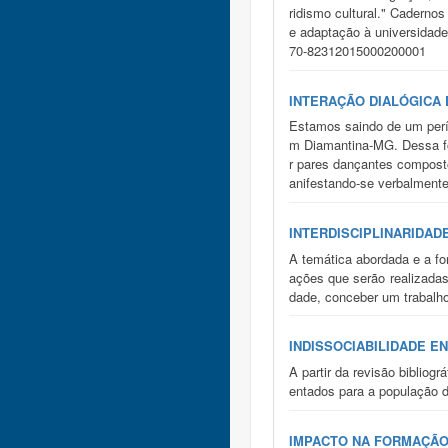
ridismo cultural." Caderno
e adaptação à universidade
70-82312015000200001
INTERAÇÃO DIALÓGICA
Estamos saindo de um perío
m Diamantina-MG. Dessa for
r pares dançantes composto
anifestando-se verbalmente
INTERDISCIPLINARIDAD
A temática abordada e a fo
ações que serão realizadas
dade, conceber um trabalho 
INDISSOCIABILIDADE E
A partir da revisão biblio
entados para a população d
IMPACTO NA FORMAÇÃO