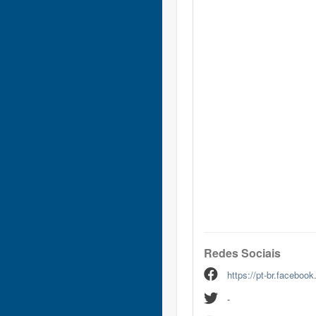
Redes Sociais
https://pt-br.faceboo
-