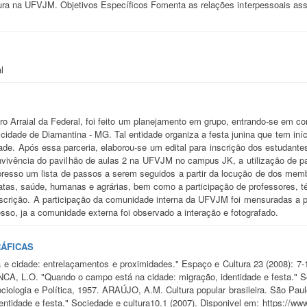
ltura na UFVJM. Objetivos Específicos Fomenta as relações interpessoais assi
l
iro Arraial da Federal, foi feito um planejamento em grupo, entrando-se em 
cidade de Diamantina - MG. Tal entidade organiza a festa junina que tem iníc
dade. Após essa parceria, elaborou-se um edital para inscrição dos estudant
ivência do pavilhão de aulas 2 na UFVJM no campus JK, a utilização de pass
presso um lista de passos a serem seguidos a partir da locução de dos memb
as, saúde, humanas e agrárias, bem como a participação de professores, téc
nscrição. A participação da comunidade interna da UFVJM foi mensuradas a pa
sso, ja a comunidade externa foi observado a interação e fotografado.
RÁFICAS
 cidade: entrelaçamentos e proximidades." Espaço e Cultura 23 (2008): 7-18
ANCA, L.O. "Quando o campo está na cidade: migração, identidade e festa." 
ociologia e Política, 1957. ARAÚJO, A.M. Cultura popular brasileira. São 
entidade e festa." Sociedade e cultura10.1 (2007). Disponivel em: https://www.r