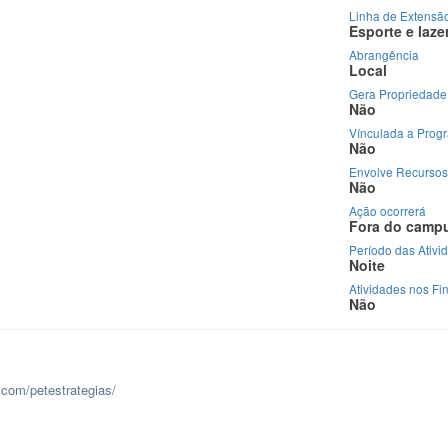
Linha de Extensã
Esporte e laze
Abrangência
Local
Gera Propriedade 
Não
Vínculada a Prog
Não
Envolve Recursos
Não
Ação ocorrerá
Fora do camp
Período das Ativi
Noite
Atividades nos F
Não
k.com/petestrategias/