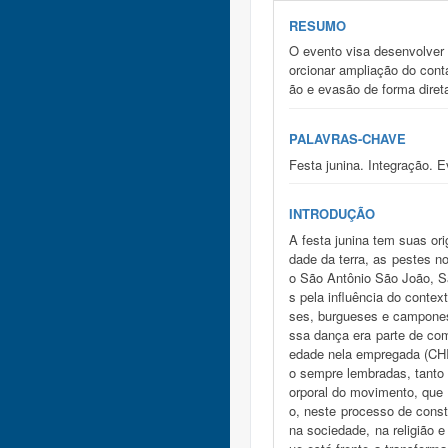
RESUMO
O evento visa desenvolver u
orcionar ampliação do conta
ão e evasão de forma diret
PALAVRAS-CHAVE
Festa junina. Integração. 
INTRODUÇÃO
A festa junina tem suas or
dade da terra, as pestes n
o São Antônio São João, S
s pela influência do contex
ses, burgueses e camponese
ssa dança era parte de co
edade nela empregada (CHI
o sempre lembradas, tanto p
orporal do movimento, que 
o, neste processo de const
na sociedade, na religião 