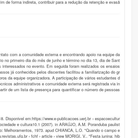
m de forma indireta, contribuir para a redução da retenção e evasã
contato com a comunidade externa e encontrando apoio na equipe da
io no primeiro dia do mês de junho e término no dia 13, dia de Sant
es interessados no evento. Em seguida foram realizados os ensaios
os já conhecidos pelos discentes facilitou a familiarização do gr
ros da equipe organizadora. A participação de vários estudantes d
nicos administrativos e comunidade externa será registrada via in
rtir de um lista de presença para quantificar o número de pessoas
. Disponivel em:https://www.e-publicacoes.uerj.br › espacoecultur
Sociedade e cultura10.1 (2007). in ARAÚJO, A.M. Poranduba paulist
Paulo: Melhoramentos, 1973. apud CHIANCA, L.O. "Quando o campo e
evistas.ufg.br › fchf › article › view MORIGI, V.. "Festa junina: hib