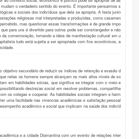
el ao contexto social, econômico e político pode se apropriar de as
ue mudam o verdadeiro sentido do evento. É importante pensarmos s
gicas e sociais dos indivíduos que dela se apropria. A festa junin
festações religiosas mal interpretadas e produzidas, como casamen
ercebido, mas questionar essas transformações é de grande impo
que para uns é divertido para outros pode ser constrangedor e não
o da comemoração, tornando a ideia de manifestação cultural em u
alista tudo está sujeita a ser apropriada com fins econômicos, a
icidade.
o objetivo secundário de reduzir os índices de retenção e evasão d
porque nelas os homens sempre alcançam os mais altos níveis de so
 em habilidades sócias, que significa se integrar com o meio e
possibilitando destrezas social em resolver problemas, compartilha
com os colegas e cooperar. As habilidades sociais integram e harm
ter uma facilidade nas vivencias acadêmicas e satisfação pessoal
desempenho acadêmico e social que implicam na saúde dos indivíd
 acadêmica e a cidade Diamantina com um evento de relações inter