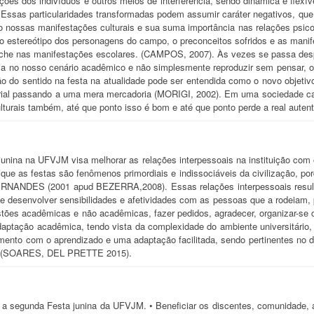
ções dos indivíduos e outros meios de interferência, sendo dinâmica e flexív
. Essas particularidades transformadas podem assumir caráter negativos, q
o nossas manifestações culturais e sua suma importância nas relações psicoló
elo estereótipo dos personagens do campo, o preconceitos sofridos e as mani
che nas manifestações escolares. (CAMPOS, 2007). Às vezes se passa desp
ia no nosso cenário acadêmico e não simplesmente reproduzir sem pensar, o 
 do sentido na festa na atualidade pode ser entendida como o novo objetiv
ial passando a uma mera mercadoria (MORIGI, 2002). Em uma sociedade capit
turais também, até que ponto isso é bom e até que ponto perde a real autent
junina na UFVJM visa melhorar as relações interpessoais na instituição com 
a que as festas são fenômenos primordiais e indissociáveis da civilização, 
NANDES (2001 apud BEZERRA,2008). Essas relações interpessoais resultam
de desenvolver sensibilidades e afetividades com as pessoas que a rodeiam, 
estões acadêmicas e não acadêmicas, fazer pedidos, agradecer, organizar-se 
ptação acadêmica, tendo vista da complexidade do ambiente universitário, 
ento com o aprendizado e uma adaptação facilitada, sendo pertinentes no 
al (SOARES, DEL PRETTE 2015).
r a segunda Festa junina da UFVJM. • Beneficiar os discentes, comunidade,