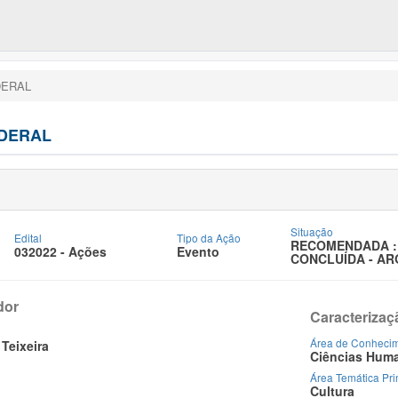
DERAL
EDERAL
Situação
Edital
Tipo da Ação
RECOMENDADA :
032022 - Ações
Evento
CONCLUÍDA - AR
dor
Caracterizaç
Área de Conheci
 Teixeira
Ciências Hum
Área Temática Pri
Cultura