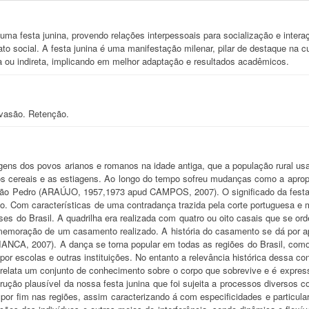
ma festa junina, provendo relações interpessoais para socialização e interaçã
to social. A festa junina é uma manifestação milenar, pilar de destaque na cul
a ou indireta, implicando em melhor adaptação e resultados acadêmicos.
Evasão. Retenção.
igens dos povos arianos e romanos na idade antiga, que a população rural us
os cereais e as estiagens. Ao longo do tempo sofreu mudanças como a apropri
ão Pedro (ARAÚJO, 1957,1973 apud CAMPOS, 2007). O significado da festa 
to. Com características de uma contradança trazida pela corte portuguesa e mo
s do Brasil. A quadrilha era realizada com quatro ou oito casais que se o
memoração de um casamento realizado. A história do casamento se dá por ap
ANCA, 2007). A dança se torna popular em todas as regiões do Brasil, como
or escolas e outras instituições. No entanto a relevância histórica dessa con
relata um conjunto de conhecimento sobre o corpo que sobrevive e é expressa
rução plausível da nossa festa junina que foi sujeita a processos diversos 
e por fim nas regiões, assim caracterizando á com especificidades e particul