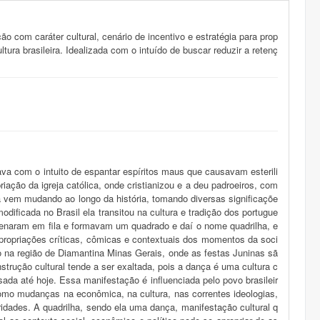
o com caráter cultural, cenário de incentivo e estratégia para prop
tura brasileira. Idealizada com o intuído de buscar reduzir a retenç
ava com o intuito de espantar espíritos maus que causavam esterili
ação da igreja católica, onde cristianizou e a deu padroeiros, com
vem mudando ao longo da história, tomando diversas significaçõe
dificada no Brasil ela transitou na cultura e tradição dos portugue
rdenaram em fila e formavam um quadrado e daí o nome quadrilha, e
ropriações críticas, cômicas e contextuais dos momentos da soci
 na região de Diamantina Minas Gerais, onde as festas Juninas sã
strução cultural tende a ser exaltada, pois a dança é uma cultura c
da até hoje. Essa manifestação é influenciada pelo povo brasileir
como mudanças na econômica, na cultura, nas correntes ideologias,
aridades. A quadrilha, sendo ela uma dança, manifestação cultural q