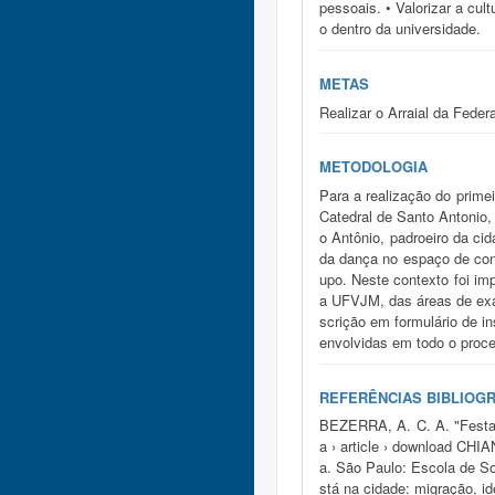
pessoais. • Valorizar a cu
o dentro da universidade.
METAS
Realizar o Arraial da Federa
METODOLOGIA
Para a realização do prime
Catedral de Santo Antonio, 
o Antônio, padroeiro da ci
da dança no espaço de conv
upo. Neste contexto foi im
a UFVJM, das áreas de exat
scrição em formulário de i
envolvidas em todo o proce
REFERÊNCIAS BIBLIOG
BEZERRA, A. C. A. "Festa e
a › article › download CHI
a. São Paulo: Escola de S
stá na cidade: migração, id