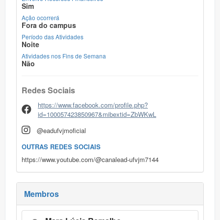
Sim
Ação ocorrerá
Fora do campus
Período das Atividades
Noite
Atividades nos Fins de Semana
Não
Redes Sociais
https://www.facebook.com/profile.php?
id=100057423850967&mibextid=ZbWKwL
@eadufvjmoficial
OUTRAS REDES SOCIAIS
https://www.youtube.com/@canalead-ufvjm7144
Membros