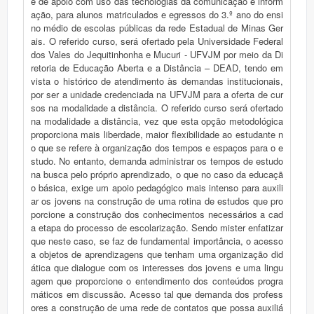
e de apoio com uso das tecnologias da comunicação e inform
ação, para alunos matriculados e egressos do 3.º ano do ensi
no médio de escolas públicas da rede Estadual de Minas Ger
ais. O referido curso, será ofertado pela Universidade Federal
dos Vales do Jequitinhonha e Mucuri - UFVJM por meio da Di
retoria de Educação Aberta e a Distância – DEAD, tendo em
vista o histórico de atendimento às demandas institucionais,
por ser a unidade credenciada na UFVJM para a oferta de cur
sos na modalidade a distância. O referido curso será ofertado
na modalidade a distância, vez que esta opção metodológica
proporciona mais liberdade, maior flexibilidade ao estudante n
o que se refere à organização dos tempos e espaços para o e
studo. No entanto, demanda administrar os tempos de estudo
na busca pelo próprio aprendizado, o que no caso da educaçã
o básica, exige um apoio pedagógico mais intenso para auxili
ar os jovens na construção de uma rotina de estudos que pro
porcione a construção dos conhecimentos necessários a cad
a etapa do processo de escolarização. Sendo mister enfatizar
que neste caso, se faz de fundamental importância, o acesso
a objetos de aprendizagens que tenham uma organização did
ática que dialogue com os interesses dos jovens e uma lingu
agem que proporcione o entendimento dos conteúdos progra
máticos em discussão. Acesso tal que demanda dos profess
ores a construção de uma rede de contatos que possa auxiliá