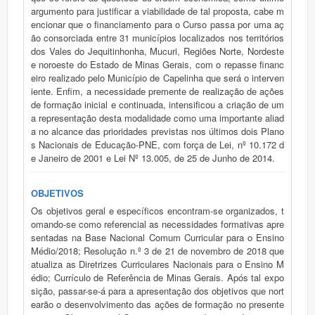
argumento para justificar a viabilidade de tal proposta, cabe m
encionar que o financiamento para o Curso passa por uma aç
ão consorciada entre 31 municípios localizados nos territórios
dos Vales do Jequitinhonha, Mucuri, Regiões Norte, Nordeste
e noroeste do Estado de Minas Gerais, com o repasse financ
eiro realizado pelo Município de Capelinha que será o interven
iente. Enfim, a necessidade premente de realização de ações
de formação inicial e continuada, intensificou a criação de um
a representação desta modalidade como uma importante aliad
a no alcance das prioridades previstas nos últimos dois Plano
s Nacionais de Educação-PNE, com força de Lei, nº 10.172 d
e Janeiro de 2001 e Lei Nº 13.005, de 25 de Junho de 2014.
OBJETIVOS
Os objetivos geral e específicos encontram-se organizados, t
omando-se como referencial as necessidades formativas apre
sentadas na Base Nacional Comum Curricular para o Ensino
Médio/2018; Resolução n.º 3 de 21 de novembro de 2018 que
atualiza as Diretrizes Curriculares Nacionais para o Ensino M
édio; Currículo de Referência de Minas Gerais. Após tal expo
sição, passar-se-á para a apresentação dos objetivos que nort
earão o desenvolvimento das ações de formação no presente