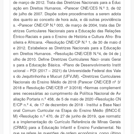
de março de 2012. Trata das Diretrizes Nacionais para a Educ
ação em Direitos Humanos. •Parecer CNE/CES N.º 3, de 02
de julho de 2007. Dispõe sobre procedimentos a serem adota
dos quanto ao conceito de hora aula, e dá outras providência
s. •Parecer CNE/CP N.º 003, de março de 2004, trata das Dir
etrizes Curriculares Nacionais para a Educação das Relações
Étnico-Raciais e para o Ensino de História e Cultura Afro- Bra
sileira e Africana. •Resolução CNE/CP N.º 1, de 30 de maio d
e 2012. Estabelece as Diretrizes Nacionais para a Educação
em Direitos Humanos. •Resolução CNE/CEB N.º4, de 04 de j
ulho de 2010. Define Diretrizes Curriculares Naci- onais Gerai
s para a Educação Básica. •Plano de Desenvolvimento Instit
ucional – PDI (2017 – 2021) da Universidade Federal dos Vale
s do Jequitinhonha e Mucuri (UFVJM). •Diretrizes Curriculares
Nacionais do Ensino Médio de 2018 (Parecer CNE/CEB nº 3/
2018 e Resolução CNE/CEB nº 3/2018) •Normas complement
ares necessárias ao cumprimento da Política Nacional de Av
aliação Portaria n.º 458, de 5 de maio de 2020 •Resolução CN
E/CP n.º 4, de 17 de dezembro de 2018 - Institui a Base Naci
onal Comum Curricular na Etapa do Ensino Médio (BNCC-E
M) •Resolução n.º 470, de 27 de junho de 2019, que normatiz
a a implementação do Currículo Referência de Minas Gerais
(CRMG) para a Educação Infantil e Ensino Fundamental. No
que se refere às questões de ordem econômica, como último