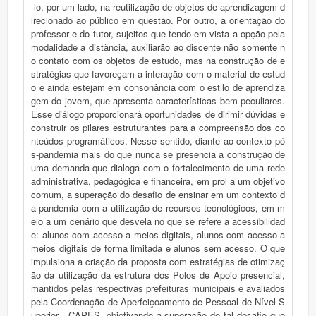
-lo, por um lado, na reutilização de objetos de aprendizagem d
irecionado ao público em questão. Por outro, a orientação do
professor e do tutor, sujeitos que tendo em vista a opção pela
modalidade a distância, auxiliarão ao discente não somente n
o contato com os objetos de estudo, mas na construção de e
stratégias que favoreçam a interação com o material de estud
o e ainda estejam em consonância com o estilo de aprendiza
gem do jovem, que apresenta características bem peculiares.
Esse diálogo proporcionará oportunidades de dirimir dúvidas e
construir os pilares estruturantes para a compreensão dos co
nteúdos programáticos. Nesse sentido, diante ao contexto pó
s-pandemia mais do que nunca se presencia a construção de
uma demanda que dialoga com o fortalecimento de uma rede
administrativa, pedagógica e financeira, em prol a um objetivo
comum, a superação do desafio de ensinar em um contexto d
a pandemia com a utilização de recursos tecnológicos, em m
eio a um cenário que desvela no que se refere a acessibilidad
e: alunos com acesso a meios digitais, alunos com acesso a
meios digitais de forma limitada e alunos sem acesso. O que
impulsiona a criação da proposta com estratégias de otimizaç
ão da utilização da estrutura dos Polos de Apoio presencial,
mantidos pelas respectivas prefeituras municipais e avaliados
pela Coordenação de Aperfeiçoamento de Pessoal de Nível S
uperior - CAPES, objetivando a superação de tal desafio que