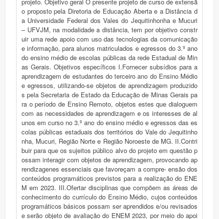
projeto. Objetivo geral O presente projeto de curso de extensã
o proposto pela Diretoria de Educação Aberta e a Distância d
a Universidade Federal dos Vales do Jequitinhonha e Mucuri
– UFVJM, na modalidade a distância, tem por objetivo constr
uir uma rede apoio com uso das tecnologias da comunicação
e informação, para alunos matriculados e egressos do 3.º ano
do ensino médio de escolas públicas da rede Estadual de Min
as Gerais. Objetivos específicos I.Fornecer subsídios para a
aprendizagem de estudantes do terceiro ano do Ensino Médio
e egressos, utilizando-se objetos de aprendizagem produzido
s pela Secretaria de Estado da Educação de Minas Gerais pa
ra o período de Ensino Remoto, objetos estes que dialoguem
com as necessidades de aprendizagem e os interesses de al
unos em curso no 3.º ano do ensino médio e egressos das es
colas públicas estaduais dos territórios do Vale do Jequitinho
nha, Mucuri, Região Norte e Região Noroeste de MG. II.Contri
buir para que os sujeitos público alvo do projeto em questão p
ossam interagir com objetos de aprendizagem, provocando ap
rendizagenes essenciais que favoreçam a compre- ensão dos
conteúdos programáticos previstos para a realização do ENE
M em 2023. III.Ofertar disciplinas que compõem as áreas de
conhecimento do currículo do Ensino Médio, cujos conteúdos
programáticos básicos possam ser aprendidos e/ou revisados
e serão objeto de avaliação do ENEM 2023, por meio do apoi