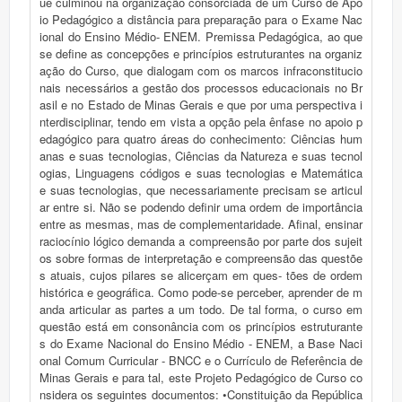
ue culminou na organização consorciada de um Curso de Apo
io Pedagógico a distância para preparação para o Exame Nac
ional do Ensino Médio- ENEM. Premissa Pedagógica, ao que
se define as concepções e princípios estruturantes na organiz
ação do Curso, que dialogam com os marcos infraconstitucio
nais necessários a gestão dos processos educacionais no Br
asil e no Estado de Minas Gerais e que por uma perspectiva i
nterdisciplinar, tendo em vista a opção pela ênfase no apoio p
edagógico para quatro áreas do conhecimento: Ciências hum
anas e suas tecnologias, Ciências da Natureza e suas tecnol
ogias, Linguagens códigos e suas tecnologias e Matemática
e suas tecnologias, que necessariamente precisam se articul
ar entre si. Não se podendo definir uma ordem de importância
entre as mesmas, mas de complementaridade. Afinal, ensinar
raciocínio lógico demanda a compreensão por parte dos sujeit
os sobre formas de interpretação e compreensão das questõe
s atuais, cujos pilares se alicerçam em ques- tões de ordem
histórica e geográfica. Como pode-se perceber, aprender de m
anda articular as partes a um todo. De tal forma, o curso em
questão está em consonância com os princípios estruturante
s do Exame Nacional do Ensino Médio - ENEM, a Base Naci
onal Comum Curricular - BNCC e o Currículo de Referência de
Minas Gerais e para tal, este Projeto Pedagógico de Curso co
nsidera os seguintes documentos: •Constituição da República