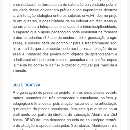
o se realizará na forma curso de extensão universitária pela vi
abilidade desse colocar em prática cinco importantes diretrize
s: a interação dialógica entre os sujeitos envolvi- dos no proje
to em questão, a possibilidade de se colocar em discussão e/
ou em prática a interprofissionalidade e a interdisciplinaridade,
o impacto que o apoio pedagógico pode ocasionar na formaçã
o dos estudantes (3.º ano do ensino médio, graduação e egre
ssos), a possibilidade de contribuir para a transformação soci
al, a medida que a proposta pode auxiliar na ampliação do ac
esso e interação dos jovens com objetos de aprendizagem e
a indissociabilidade entre ensino, pesquisa e extensão, espec
ialmente no contexto da flexibilização curricular por meio da e
xtensão.
JUSTIFICATIVA
A organização do presente projeto tem os seus pilares estrutu
rantes, pautados em três premissas: a articulação, político, p
edagógica e financeira, pois a ação nasce de uma articulação
que advém da própria população, fato este que culmina no at
endimento por parte da diretoria de Educação Aberta e a Dist
ância- DEAD de uma demanda oriunda do seu próprio territóri
o de atuação e apresentada pelas Secretarias Municipais, o q