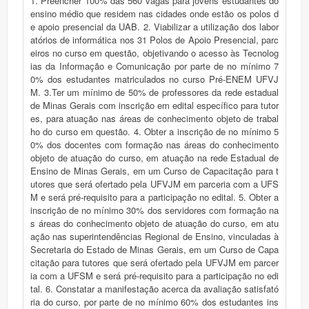
1. Preencher 100% das 560 vagas para jovens estudantes do
ensino médio que residem nas cidades onde estão os polos d
e apoio presencial da UAB. 2. Viabilizar a utilização dos labor
atórios de informática nos 31 Polos de Apoio Presencial, parc
eiros no curso em questão, objetivando o acesso às Tecnolog
ias da Informação e Comunicação por parte de no mínimo 7
0% dos estudantes matriculados no curso Pré-ENEM UFVJ
M. 3.Ter um mínimo de 50% de professores da rede estadual
de Minas Gerais com inscrição em edital específico para tutor
es, para atuação nas áreas de conhecimento objeto de trabal
ho do curso em questão. 4. Obter a inscrição de no mínimo 5
0% dos docentes com formação nas áreas do conhecimento
objeto de atuação do curso, em atuação na rede Estadual de
Ensino de Minas Gerais, em um Curso de Capacitação para t
utores que será ofertado pela UFVJM em parceria com a UFS
M e será pré-requisito para a participação no edital. 5. Obter a
inscrição de no mínimo 30% dos servidores com formação na
s áreas do conhecimento objeto de atuação do curso, em atu
ação nas superintendências Regional de Ensino, vinculadas à
Secretaria do Estado de Minas Gerais, em um Curso de Capa
citação para tutores que será ofertado pela UFVJM em parcer
ia com a UFSM e será pré-requisito para a participação no edi
tal. 6. Constatar a manifestação acerca da avaliação satisfató
ria do curso, por parte de no mínimo 60% dos estudantes ins