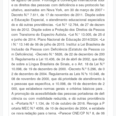
e os direitos das pessoas com deficiência e seu protocolo fac
ultativo, assinados em Nova York, em 30 de março de 2007 •
Decreto N.º 7.611, de 17 de novembro de 2011. Dispõe sobre
a Educação Especial, o atendimento educacional especializa
do e dá outras providências. •Lei N.º 12.764, de 27 de dezem
bro de 2012. Dispõe sobre a Proteção dos Direitos da Pessoa
com Transtorno do Espectro Autista. •Lei N.° 13.005, de 25 d
e junho de 2014. Plano Nacional de Educação 2014/2024. •Le
i N.° 13.146 de 06 de julho de 2015. Institui a Lei Brasileira de
Inclusão da Pessoa com Deficiência (Estatuto da Pessoa co
m Deficiência). •Decreto N.° 5626, de 22 de dezembro de 200
5. Regulamenta a Lei 10.436, de 24 de abril de 2002, que disp
õe sobre a Língua Brasileira de Sinais, e o Art. 18 da Lei N.º
10.098, de 19 de dezembro de 2000. •Decreto N.º 5.296, de 0
2 de dezembro de 2004. Regulamenta as Leis N.ºs 10.048, de
08 de novembro de 2000, que dá prioridade de atendimento à
s pessoas que especifica, e 10.098, de 19 de dezembro de 2
000, que estabelece normas gerais e critérios básicos para .
A promoção da acessibilidade das pessoas portadoras de defi
ciência ou com mobilidade reduzida, e dá outras providência
s. •Portaria N.º 1.134, de 10 de outubro de 2016. Revoga a P
ortaria MEC N.º 4059, de 10 de dezembro de 2004, e estabele
ce nova redação para o tema. •Parecer CNE/CP N.º 8, de 06