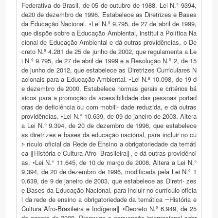
Federativa do Brasil, de 05 de outubro de 1988. Lei N.° 9394,
de20 de dezembro de 1996. Estabelece as Diretrizes e Bases
da Educação Nacional. •Lei N.º 9.795, de 27 de abril de 1999,
que dispõe sobre a Educação Ambiental, institui a Política Na
cional de Educação Ambiental e dá outras providências, o De
creto N.º 4.281 de 25 de junho de 2002, que regulamenta a Le
i N.º 9.795, de 27 de abril de 1999 e a Resolução N.º 2, de 15
de junho de 2012, que estabelece as Diretrizes Curriculares N
acionais para a Educação Ambiental. •Lei N.º 10.098, de 19 d
e dezembro de 2000. Estabelece normas gerais e critérios bá
sicos para a promoção da acessibilidade das pessoas portad
oras de deficiência ou com mobili- dade reduzida, e dá outras
providências. •Lei N.° 10.639, de 09 de janeiro de 2003. Altera
a Lei N.° 9.394, de 20 de dezembro de 1996, que estabelece
as diretrizes e bases da educação nacional, para incluir no cu
r- rículo oficial da Rede de Ensino a obrigatoriedade da temáti
ca ‖História e Cultura Afro- Brasileira‖, e dá outras providênci
as. •Lei N.° 11.645, de 10 de março de 2008. Altera a Lei N.°
9.394, de 20 de dezembro de 1996, modificada pela Lei N.º 1
0.639, de 9 de janeiro de 2003, que estabelece as Diretri- zes
e Bases da Educação Nacional, para incluir no currículo oficia
l da rede de ensino a obrigatoriedade da temática ―História e
Cultura Afro-Brasileira e Indígena‖ •Decreto N.º 6.949, de 25
de agosto de 2009. Promulga a convenção internacional sobr