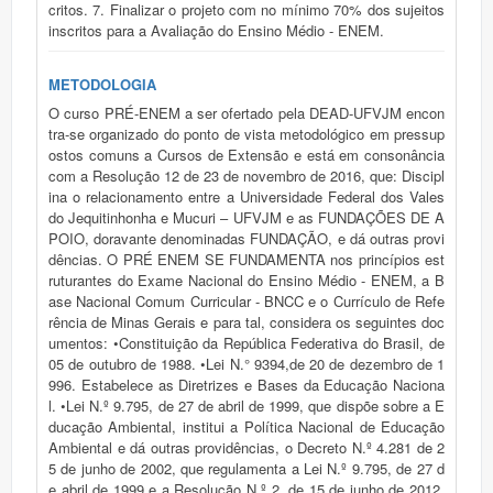
critos. 7. Finalizar o projeto com no mínimo 70% dos sujeitos
inscritos para a Avaliação do Ensino Médio - ENEM.
METODOLOGIA
O curso PRÉ-ENEM a ser ofertado pela DEAD-UFVJM encontra-se organizado do ponto de vista metodológico em pressupostos comuns a Cursos de Extensão e está em consonância com a Resolução 12 de 23 de novembro de 2016, que: Disciplina o relacionamento entre a Universidade Federal dos Vales do Jequitinhonha e Mucuri – UFVJM e as FUNDAÇÕES DE APOIO, doravante denominadas FUNDAÇÃO, e dá outras providências. O PRÉ ENEM SE FUNDAMENTA nos princípios estruturantes do Exame Nacional do Ensino Médio - ENEM, a Base Nacional Comum Curricular - BNCC e o Currículo de Referência de Minas Gerais e para tal, considera os seguintes documentos: •Constituição da República Federativa do Brasil, de 05 de outubro de 1988. •Lei N.° 9394,de 20 de dezembro de 1996. Estabelece as Diretrizes e Bases da Educação Nacional. •Lei N.º 9.795, de 27 de abril de 1999, que dispõe sobre a Educação Ambiental, institui a Política Nacional de Educação Ambiental e dá outras providências, o Decreto N.º 4.281 de 25 de junho de 2002, que regulamenta a Lei N.º 9.795, de 27 de abril de 1999 e a Resolução N.º 2, de 15 de junho de 2012, que estabelece as Diretrizes Curriculares Nacionais para a Educação Ambiental. •Lei N.º 10.098, de 19 de dezembro de 2000. Estabelece normas gerais e critérios básicos para a promoção da acessibilidade das pessoas portadoras de deficiência ou com mobilidade reduzida, e dá outras providências. •Lei N.° 10.639, de 09 de janeiro de 2003. Altera a Lei N.° 9.394, de 20 de dezembro de 1996, que estabelece as diretrizes e bases da educação nacional, para incluir no cur- rículo oficial da Rede de Ensino a obrigatoriedade da temática ‖História e Cultura Afro- Brasileira‖, e dá outras providências. •Lei N.° 11.645, de 10 de março de 2008. Altera a Lei N.° 9.394, de 20 de dezembro de 1996, modificada pela Lei N.º 10.639, de 9 de janeiro de 2003, que estabelece as Diretri- zes e Bases da Educação Nacional, para incluir no currículo oficial da rede de ensino a obrigatoriedade da temática ―História e Cultura Afro-Brasileira e Indígena. •Decreto N.º 6.949, de 25 de agosto de 2009. Promulga a convenção internacional sobre os direitos das pessoas com deficiência e seu protocolo facultativo, assinados em Nova York, em 30 de março de 2007 •Decreto N.º 7.611, de 17 de novembro de 2011. Dispõe sobre a Educação Especial, o atendimento educacional especializado e dá outras providências. •Lei N.º 12.764, de 27 de dezembro de 2012. Dispõe sobre a Proteção dos Direitos da Pessoa com Transtorno do Espectro Autista. •Lei N.° 13.005, de 25 de junho de 2014. Plano Nacional de Educação 2014/2024. •Lei N.° 13.146 de 06 de julho de 2015. Institui a Lei Brasileira de Inclusão da Pessoa com Deficiência (Estatuto da Pessoa com Deficiência). •Decreto N.° 5626, de 22 de dezembro de 2005. Regulamenta a Lei 10.436, de 24 de abril de 2002, que dispõe sobre a Língua Brasileira de Sinais, e o Art. 18 da Lei N.º 10.098, de 19 de dezembro de 2000. •Decreto N.º 5.296, de 02 de dezembro de 2004. Regulamenta as Leis N.ºs 10.048, de 08 de novembro de 2000, que dá prioridade de atendimento às pessoas que especifica, e 10.098, de 19 de dezembro de 2000, que estabelece normas gerais e critérios básicos para a promoção da acessibilidade das pessoas portadoras de deficiência ou com mobilidade reduzida, e dá outras providências. •Portaria N.º 1.134, de 10 de outubro de 2016. Revoga a Portaria MEC N.º 4059, de 10 de dezembro de 2004, e estabelece nova redação para o tema. •Parecer CNE/CP N.º 8, de 06 de março de 2012. Trata das Diretrizes Nacionais para a Educação em Direitos Humanos. •Parecer CNE/CES N.º 3, de 02 de julho de 2007. Dispõe sobre procedimentos a serem adotados quanto ao conceito de hora aula, e dá outras providências. •Parecer CNE/CP N.º 003, de março de 2004, trata das Diretrizes Curriculares Nacionais para a Educação das Relações Étnico-Raciais e para o Ensino de História e Cultura Afro- Brasileira e Africana. •Resolução CNE/CP N.º 1, de 30 de maio de 2012. Estabelece as Diretrizes Nacionais para a Educação em Direitos Humanos. •Resolução CNE/CEB N.º4, de 04 de julho de 2010. Define Diretrizes Curriculares Naci- onais Gerais para a Educação Básica. •Plano de Desenvolvimento Institucional – PDI (2017 – 2021) da Universidade Federal dos Vales do Jequitinhonha e Mucuri (UFVJM). •Diretrizes Curriculares Nacionais do Ensino Médio de 2018 (Parecer CNE/CEB nº 3/2018 e Resolução CNE/CEB nº 3/2018) •Normas complementares necessárias ao cumprimento da Política Nacional de Avaliação Portaria n.º 458, de 5 de maio de 2020 •Resolução CNE/CP n.º 4, de 17 de dezembro de 2018 - Institui a Base Nacional Comum Curricular na Etapa do Ensino Médio (BNCC-EM) •Resolução n.º 470, de 27 de junho de 2019, que normatiza a implementação do Currículo Referência de Minas Gerais (CRMG) para a Educação Infantil e Ensino Fundamental. E ainda, a ação de extensão está em consonância com a RESOLUÇÃO Nº. 12, DE 23 DE NOVEMBRO DE 2016 do CONSU que "Disciplina o relacionamento entre a Universidade Federal dos Vales do Jequitinhonha e Mucuri – UFVJM e as FUNDAÇÕES DE APOIO, doravante denominadas FUNDAÇÃO, e dá outras providências. Dessa forma, o convênio celebrado entre a UFVJM, conforme o art. 3º da Resolução 12/2016: "A UFVJM poderá celebrar convênios, contratos e outras formas de parceria com ou sem o apoio da FUNDAÇÃO, por prazo determinado, com a finalidade de receber suporte a Projetos, conforme o parágrafo 1º: Projeto desenvolvido com a participação, ou não, da FUNDAÇÃO deverão ser previamente aprovados, em função da natureza do Projeto, em um dos seguintes Conselhos Acadêmicos: [...] II – se a natureza do projeto for atividades de extensão e cultura, deverá ser apreciado pelo Conselho de Extensão e Cultura (COEXC). Sendo o Projeto Pré-Enem UFVJM, uma atividade de extensão, deverá ser apreciado e aprovado pelo Conselho de Extensão e Cultura. outrossim, conforme o Parágrafo 4º, ítem VI – no que diz respeito à extensão e cultura, o PRÉ ENEM -UFVJM se classifica como "Projetos desenvolvidos em interação com os diversos setores da sociedade que visem o intercâmbio e o aprimoramento do conhecimento utilizado, incluindo a prestação de serviços de extensão, a transferência de tecnologia, as incubadoras de empresas, os parques tecnológicos e os demais ambientes promotores de desenvolvimento regional, preferencialmente na área de abrangência da UFVJM (Res. CONSU, 12/2016). O Projeto Pré-ENEM surge também, numa parceria entre a Pró-Reitoria de Extensão a Pró-reitoria de Graduação e a Diretoria de Educação á Distância, com o objetivo de fornecer a comunidade local uma preparação de qualidade e sem custos para ingressar numa universidade pública e, ao mesmo tempo, auxiliar na prática a formação dos graduandos em licenciatura da UFVJM, na qual poderão atuar como monitores e estagiários,uma vez que, para os tutores de disciplina e de supervisão, é possibilitada a complementação das experiências obtidas nos estágios em sala de aula, preenchendo lacunas da formação docente, favorecendo a interação entre Universidade e os discentes dos cursos de licenciatura da Universidade Federal dos Vales do Jequitinhonha e Mucuri. O Pré-Enem da UFVJM também visa a formação e desenvolvimento dos graduandos. Para além de fornecer preparação para os alunos da rede pública que desejam ingressar em um Curso Superior, ao mesmo tempo, auxilia a formação dos graduandos em licenciatura da UFVJM. Assim como afima Medeiros( 2016) "[...] esse preparatório é totalmente gratuito, com professores habilitados em formação, onde a [...] Universidade coloca a disposição desse projeto social (integração escola sociedade) buscando oferecer um futuro mais promissor aos estudantes carentes dos territórios dos Vales do Jequitinhonha, Mucuri, norte, nordeste e noroeste de Minas. Segundo Medeiros(2016) é interessante evidenciar, que alguns professores envolvidos já têm certa experiência na arte de ensinar, mas além da ação em sala de aula, tem a necessidade de preparar o material didático e dispor de algumas horas disponíveis para tirar dúvidas dos próprios estudantes envolvidos no projeto (MEDEIROS, 2016). Segundo Gonçalves, Latto e Mendes ( 2019, p.1 - 6) a proposta de um Preparatório para o ENEM coaduna com a lógica da inclusão social à medida que propõe dois eixos principais: 1) Proporcionar aos jovens e adultos das classes populares o contato com o conhecimento escolarizado, bem como a atualização de conteúdos; 2). Estabelecer um vínculo entre a formação de professores e a extensão através da prática de ensino nos cursos de licenciatura da Universidade (UFRRJ, 2016 apud GONÇALVES ET AL, 2019, p.1-6). A organização didática do Curso Pré-ENEM na Modalidade a Distância busca atender a tais pressupostos, pois, encontra-se pautada em princípios de inclusão social e principios de cidadania. Corroboramos com Gonçalves, Latto e Mendes (2019) quando estes afirmam que a implementação de um curso deste porte [...] em universidades publicas objetivou criar um espaço de inclusão social e promoção da cidadania, ao abrir suas portas para a população. Articular a Universidade, a rede pública de ensino e a comunidade fomenta questões ligadas à educação e à cidadania. Segundo os autores, há particularidades em se estabelecer um curso Preparatório para o ENEM dentro de uma Universidade pública, pois as justificativas são: - O Espaço da universidade como um espaço de responsabilidade social cidadã, no qual o conhecimento produzido circula fora dos portões da Universidade, para que a ela possa voltar oxigenado; - A Responsabilidade da Universidade com todos os níveis de Educação, visto que o ensino superior é apenas uma das fases de formação escolarizada e, sendo assim, a educação básica também deve ser meta da universidade. [...] - A Possibilidade da construção de um espaço para o ensino-aprendizagem que aproxime as classes populares da universidade, permitindo a implantação desta discussão tanto nos meio