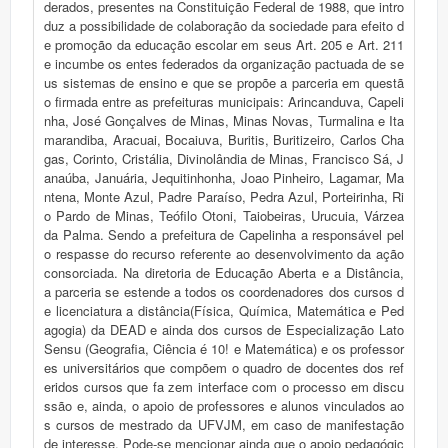
derados, presentes na Constituição Federal de 1988, que intro
duz a possibilidade de colaboração da sociedade para efeito d
e promoção da educação escolar em seus Art. 205 e Art. 211
e incumbe os entes federados da organização pactuada de se
us sistemas de ensino e que se propõe a parceria em questã
o firmada entre as prefeituras municipais: Arincanduva, Capeli
nha, José Gonçalves de Minas, Minas Novas, Turmalina e Ita
marandiba, Aracuai, Bocaiuva, Buritis, Buritizeiro, Carlos Cha
gas, Corinto, Cristália, Divinolândia de Minas, Francisco Sá, J
anaúba, Januária, Jequitinhonha, Joao Pinheiro, Lagamar, Ma
ntena, Monte Azul, Padre Paraíso, Pedra Azul, Porteirinha, Ri
o Pardo de Minas, Teófilo Otoni, Taiobeiras, Urucuia, Várzea
da Palma. Sendo a prefeitura de Capelinha a responsável pel
o respasse do recurso referente ao desenvolvimento da ação
consorciada. Na diretoria de Educação Aberta e a Distância,
a parceria se estende a todos os coordenadores dos cursos d
e licenciatura a distância(Física, Química, Matemática e Ped
agogia) da DEAD e ainda dos cursos de Especialização Lato
Sensu (Geografia, Ciência é 10! e Matemática) e os professor
es universitários que compõem o quadro de docentes dos ref
eridos cursos que fa zem interface com o processo em discu
ssão e, ainda, o apoio de professores e alunos vinculados ao
s cursos de mestrado da UFVJM, em caso de manifestação
de interesse. Pode-se mencionar ainda que o apoio pedagógic