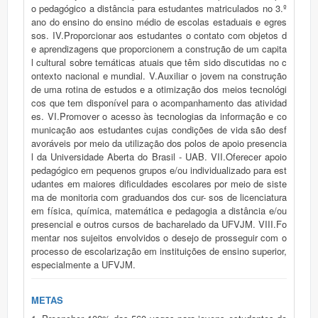
o pedagógico a distância para estudantes matriculados no 3.º
ano do ensino do ensino médio de escolas estaduais e egres
sos. IV.Proporcionar aos estudantes o contato com objetos d
e aprendizagens que proporcionem a construção de um capita
l cultural sobre temáticas atuais que têm sido discutidas no c
ontexto nacional e mundial. V.Auxiliar o jovem na construção
de uma rotina de estudos e a otimização dos meios tecnológi
cos que tem disponível para o acompanhamento das atividad
es. VI.Promover o acesso às tecnologias da informação e co
municação aos estudantes cujas condições de vida são desf
avoráveis por meio da utilização dos polos de apoio presencia
l da Universidade Aberta do Brasil - UAB. VII.Oferecer apoio
pedagógico em pequenos grupos e/ou individualizado para est
udantes em maiores dificuldades escolares por meio de siste
ma de monitoria com graduandos dos cur- sos de licenciatura
em física, química, matemática e pedagogia a distância e/ou
presencial e outros cursos de bacharelado da UFVJM. VIII.Fo
mentar nos sujeitos envolvidos o desejo de prosseguir com o
processo de escolarização em instituições de ensino superior,
especialmente a UFVJM.
METAS