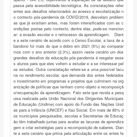
passa pela acessibilidade tecnológica. As constatações refer
entes aos desafios relacionados ao acesso a escolarização n
o contexto pós-pandemia da COVID/2019, desvelam problem
as que já existiam antes, mas foram intensificados com as c
ondições postas pelo contexto, dentre elas, pode-se mencion
ar: a evasão escolar e o retrocesso da aprendizagem. Diant
e a este cenário de acordo com o Censo Escolar, a taxa de a
bandono foi mais do que o dobro em 2021 (5%) ao comparar
mos com o ano anterior (2,3%), assim neste cenário um dos
grandes desafios da educação pós-pandemia é resgatar esse
s alunos para que eles voltem a estudar e a se interessar pel
os estudos. Outra constatação refere-se a uma possível lacu
na no rendimento escolar, que demanda dos entes federados
o investimento em programas e projetos que culminem na org
anização de políticas que tenham como objeto a recomposiçã
o/recuperação da aprendizagem. Fato este que revela a pesq
uisa realizada pela União Nacional dos Dirigentes Municipais
de Educação (Undime) com apoio do Fundo das Nações Unid
as para a Infância (UNICEF) e Itaú Social. Em mais de 85% d
os municípios pesquisados, escolas e Secretarias de Educaç
ão têm trabalhado juntas para avaliar as lacunas de aprendiza
gem e criar estratégias para a recomposição de saberes. Dian
te a este cenário que prima pela articulação entre os entes fe