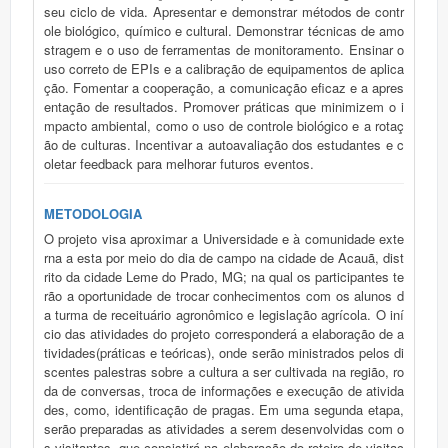
seu ciclo de vida. Apresentar e demonstrar métodos de contr
ole biológico, químico e cultural. Demonstrar técnicas de amo
stragem e o uso de ferramentas de monitoramento. Ensinar o
uso correto de EPIs e a calibração de equipamentos de aplica
ção. Fomentar a cooperação, a comunicação eficaz e a apres
entação de resultados. Promover práticas que minimizem o i
mpacto ambiental, como o uso de controle biológico e a rotaç
ão de culturas. Incentivar a autoavaliação dos estudantes e c
oletar feedback para melhorar futuros eventos.
METODOLOGIA
O projeto visa aproximar a Universidade e à comunidade exte
rna a esta por meio do dia de campo na cidade de Acauã, dist
rito da cidade Leme do Prado, MG; na qual os participantes te
rão a oportunidade de trocar conhecimentos com os alunos d
a turma de receituário agronômico e legislação agrícola. O iní
cio das atividades do projeto corresponderá a elaboração de a
tividades(práticas e teóricas), onde serão ministrados pelos di
scentes palestras sobre a cultura a ser cultivada na região, ro
da de conversas, troca de informações e execução de ativida
des, como, identificação de pragas. Em uma segunda etapa,
serão preparadas as atividades a serem desenvolvidas com o
s visitantes, que consistirá na elaboração do roteiro de visitaç