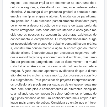
zações, pois mudar implica em desmontar as estruturas de c
onforto e segurança, desafiando as crenças e certezas estab
elecidas. A mudança é um processo gradual e complexo que
envolve múltiplas etapas e atores. A mudança de paradigma,
em particular, é um processo particularmente desafiante porq
ue envolve a desconstrução de crenças e certezas profunda
mente arraigadas. Isto pode criar resistência e oposição à me
dida que as pessoas se apegam às estruturas existentes de
conhecimento e compreensão. O interprofissionalismo surge
da necessidade de grupos de trabalho compartilharem prática
s, construírem conhecimento e ação. A construção do interpr
ofissionalismo é caracterizada por processos cognitivos teóri
cos e metodológicos que ocorrem entre disciplinas, mas tamb
ém por processos pragmáticos que se desenvolvem no mund
o do trabalho. Ambos os processos são influenciados pela e
moção. Alguns estudos apontamu evidências de que a dimen
são afetiva é o motor, a força motriz, dos processos cognitivo
s e pragmáticos. Para participar de projetos interprofissionais,
os profissionais precisam ser capazes de enriquecer suas me
ntes com princípios e conhecimentos de diferentes disciplina
s, ampliando sua compreensão sobre fenômenos e formas de
agir, possibilitando assim um conhecimento mais amplo e um
leque mais amplo de ações. Considera-se então que o interpr
ofissionalismo envolve uma dimensão cognitiva. Isso porque,