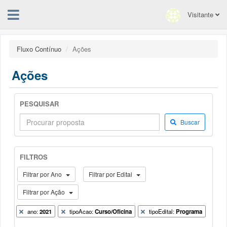
Visitante
Fluxo Contínuo
Ações
Ações
PESQUISAR
Buscar
FILTROS
Filtrar por Ano
Filtrar por Edital
Filtrar por Ação
ano:
2021
tipoAcao:
Curso/Oficina
tipoEdital:
Programa