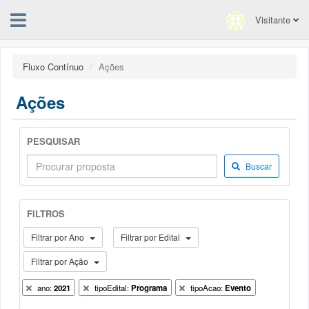
Visitante
Fluxo Contínuo
Ações
Ações
PESQUISAR
Buscar
FILTROS
Filtrar por Ano
Filtrar por Edital
Filtrar por Ação
ano:
2021
tipoEdital:
Programa
tipoAcao:
Evento