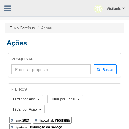
Visitante
Fluxo Contínuo
Ações
Ações
PESQUISAR
Buscar
FILTROS
Filtrar por Ano
Filtrar por Edital
Filtrar por Ação
ano:
2021
tipoEdital:
Programa
tipoAcao:
Prestação de Serviço