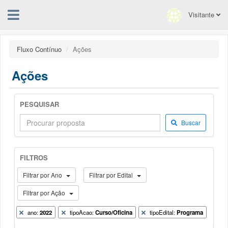
Visitante
Fluxo Contínuo
Ações
Ações
PESQUISAR
Buscar
FILTROS
Filtrar por Ano
Filtrar por Edital
Filtrar por Ação
ano:
2022
tipoAcao:
Curso/Oficina
tipoEdital:
Programa