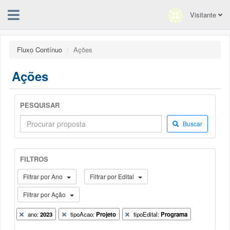
Visitante
Fluxo Contínuo
Ações
Ações
PESQUISAR
Buscar
FILTROS
Filtrar por Ano
Filtrar por Edital
Filtrar por Ação
ano:
2023
tipoAcao:
Projeto
tipoEdital:
Programa