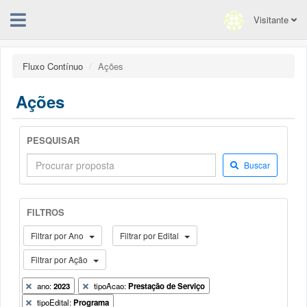
Visitante
Fluxo Contínuo
Ações
Ações
PESQUISAR
Buscar
FILTROS
Filtrar por Ano
Filtrar por Edital
Filtrar por Ação
ano:
2023
tipoAcao:
Prestação de Serviço
tipoEdital:
Programa