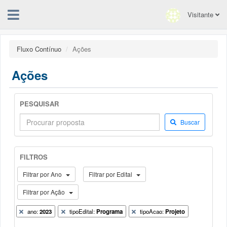
Visitante
Fluxo Contínuo
Ações
Ações
PESQUISAR
Buscar
FILTROS
Filtrar por Ano
Filtrar por Edital
Filtrar por Ação
ano:
2023
tipoEdital:
Programa
tipoAcao:
Projeto