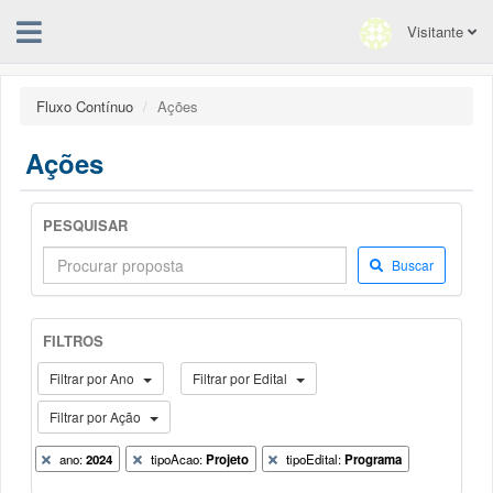
Visitante
Fluxo Contínuo
Ações
Ações
PESQUISAR
Buscar
FILTROS
Filtrar por Ano
Filtrar por Edital
Filtrar por Ação
ano:
2024
tipoAcao:
Projeto
tipoEdital:
Programa