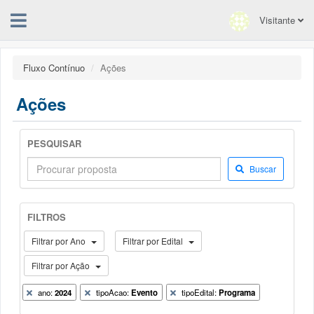
Visitante
Fluxo Contínuo
Ações
Ações
PESQUISAR
Buscar
FILTROS
Filtrar por Ano
Filtrar por Edital
Filtrar por Ação
ano:
2024
tipoAcao:
Evento
tipoEdital:
Programa