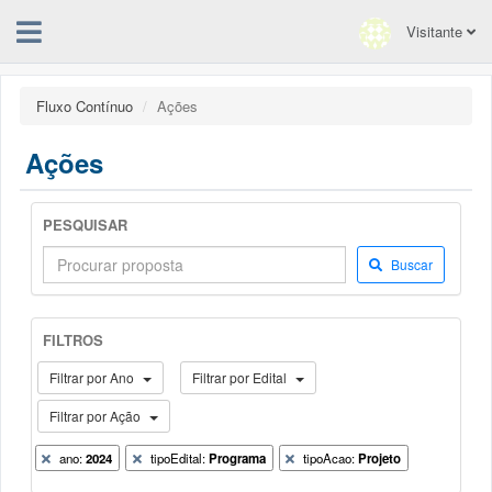
Visitante
Fluxo Contínuo
Ações
Ações
PESQUISAR
Buscar
FILTROS
Filtrar por Ano
Filtrar por Edital
Filtrar por Ação
ano:
2024
tipoEdital:
Programa
tipoAcao:
Projeto