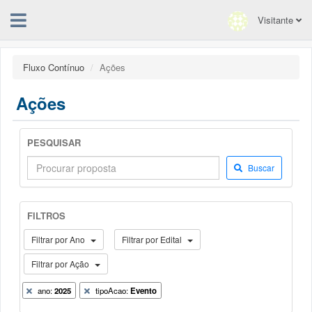
Visitante
Fluxo Contínuo
Ações
Ações
PESQUISAR
Buscar
FILTROS
Filtrar por Ano
Filtrar por Edital
Filtrar por Ação
ano:
2025
tipoAcao:
Evento