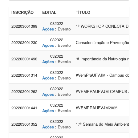
INSCRIÇÃO
EDITAL
TÍTULO
032022
202203001398
1º WORKSHOP CONECTA DESENVOLVI
Ações
:
Evento
032022
202203001230
Conscientização e Prevenção do C
Ações
:
Evento
032022
202203001498
“A importância da Nutrologia na pr
Ações
:
Evento
032022
202203001314
#VemPraUFVJM - Campus do Muc
Ações
:
Evento
032022
202203001262
#VEMPRAUFVJM CAMPUS JANA
Ações
:
Evento
032022
202203001441
#VEMPRAUFVJM2025
Ações
:
Evento
032022
202203001352
17º Semana do Meio Ambiente
Ações
:
Evento
032022