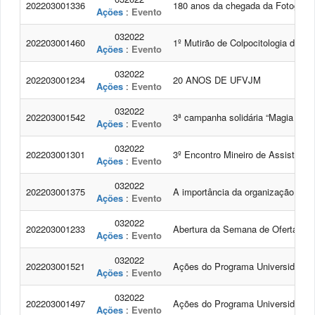
202203001336
180 anos da chegada da Fotografi
Ações
:
Evento
032022
202203001460
1º Mutirão de Colpocitologia da 
Ações
:
Evento
032022
202203001234
20 ANOS DE UFVJM
Ações
:
Evento
032022
202203001542
3ª campanha solidária “Magia do N
Ações
:
Evento
032022
202203001301
3º Encontro Mineiro de Assistente
Ações
:
Evento
032022
202203001375
A importância da organização cole
Ações
:
Evento
032022
202203001233
Abertura da Semana de Oferta dos
Ações
:
Evento
032022
202203001521
Ações do Programa Universidade 
Ações
:
Evento
032022
202203001497
Ações do Programa Universidade n
Ações
:
Evento