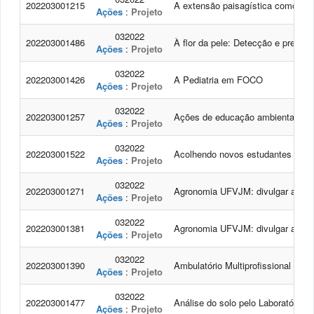
202203001215
A extensão paisagística como con
Ações
:
Projeto
032022
202203001486
À flor da pele: Detecção e preven
Ações
:
Projeto
032022
202203001426
A Pediatria em FOCO
Ações
:
Projeto
032022
202203001257
Ações de educação ambiental na pr
Ações
:
Projeto
032022
202203001522
Acolhendo novos estudantes e sua
Ações
:
Projeto
032022
202203001271
Agronomia UFVJM: divulgar antes 
Ações
:
Projeto
032022
202203001381
Agronomia UFVJM: divulgar antes 
Ações
:
Projeto
032022
202203001390
Ambulatório Multiprofissional de 
Ações
:
Projeto
032022
202203001477
Análise do solo pelo Laboratório
Ações
:
Projeto