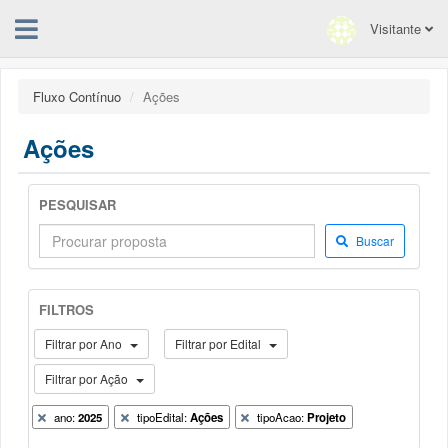
Visitante
Fluxo Contínuo
Ações
Ações
PESQUISAR
Buscar
FILTROS
Filtrar por Ano
Filtrar por Edital
Filtrar por Ação
ano:
2025
tipoEdital:
Ações
tipoAcao:
Projeto