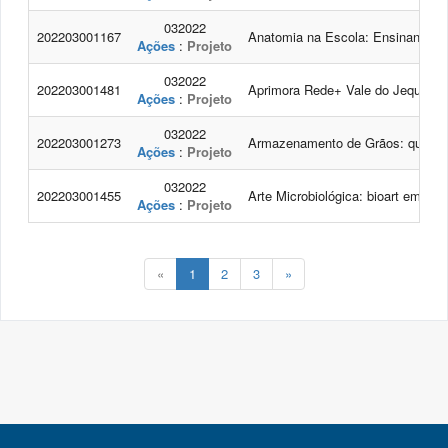
032022
202203001167
Anatomia na Escola: Ensinando s
Ações
:
Projeto
032022
202203001481
Aprimora Rede+ Vale do Jequitinh
Ações
:
Projeto
032022
202203001273
Armazenamento de Grãos: qualid
Ações
:
Projeto
032022
202203001455
Arte Microbiológica: bioart em ága
Ações
:
Projeto
«
1
2
3
»