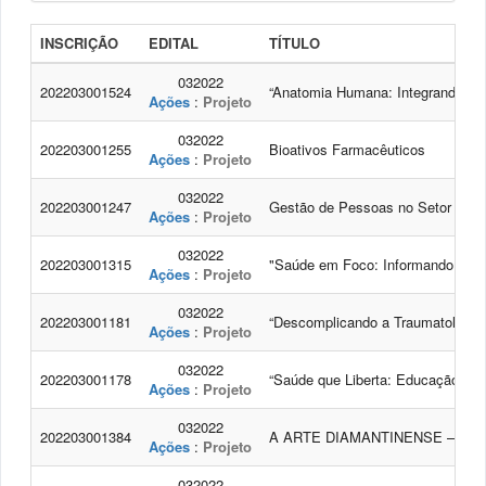
INSCRIÇÃO
EDITAL
TÍTULO
032022
202203001524
“Anatomia Humana: Integrando o E
Ações
:
Projeto
032022
202203001255
Bioativos Farmacêuticos
Ações
:
Projeto
032022
202203001247
Gestão de Pessoas no Setor Públ
Ações
:
Projeto
032022
202203001315
"Saúde em Foco: Informando e Pr
Ações
:
Projeto
032022
202203001181
“Descomplicando a Traumatologia 
Ações
:
Projeto
032022
202203001178
“Saúde que Liberta: Educação em 
Ações
:
Projeto
032022
202203001384
A ARTE DIAMANTINENSE – O 
Ações
:
Projeto
032022