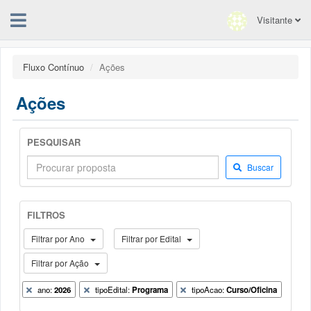
Visitante
Fluxo Contínuo
Ações
Ações
PESQUISAR
Buscar
FILTROS
Filtrar por Ano
Filtrar por Edital
Filtrar por Ação
ano:
2026
tipoEdital:
Programa
tipoAcao:
Curso/Oficina