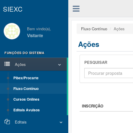
SIEXC
Bem vindo(a),
Fluxo Contínuo
Ações
Visitante
Ações
FUNÇÕES DO SISTEMA
PESQUISAR
Ações
Pibex/Procarte
Fluxo Contínuo
Cursos Onlines
INSCRIÇÃO
Editais Avulsos
Editais