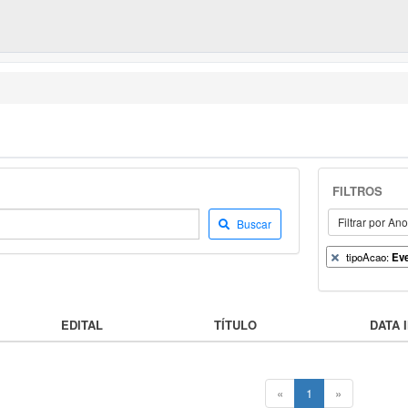
FILTROS
Filtrar por An
Buscar
tipoAcao:
Ev
EDITAL
TÍTULO
DATA I
«
1
»