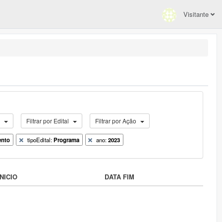
Visitante
o
Filtrar por Edital
Filtrar por Ação
ento
tipoEdital:
Programa
ano:
2023
NICIO
DATA FIM