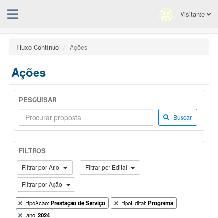
Visitante
Fluxo Contínuo
Ações
Ações
PESQUISAR
Buscar
FILTROS
Filtrar por Ano
Filtrar por Edital
Filtrar por Ação
tipoAcao:
Prestação de Serviço
tipoEdital:
Programa
ano:
2024