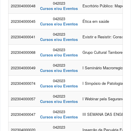
042023
202304000048
Escritório Público: Mapeame
Cursos e/ou Eventos
042023
202304000045
Ética em saúde
Cursos e/ou Eventos
042023
202304000041
Existir e Resistir: Consciê
Cursos e/ou Eventos
042023
202304000068
Grupo Cultural Tambores do
Cursos e/ou Eventos
042023
202304000049
I Seminário Macrorregional 
Cursos e/ou Eventos
042023
202304000074
I Simpósio de Patologia Clín
Cursos e/ou Eventos
042023
202304000057
I Webinar pela Segurança do
Cursos e/ou Eventos
042023
202304000047
III SEMANA DAS ENGENH
Cursos e/ou Eventos
042023
202304000020
Inserção da Pecuária Famili