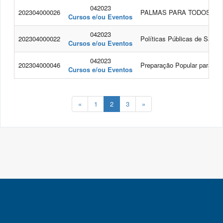
042023
202304000026
PALMAS PARA TODOS
Cursos e/ou Eventos
042023
202304000022
Políticas Públicas de Saúde
Cursos e/ou Eventos
042023
202304000046
Preparação Popular para exa
Cursos e/ou Eventos
«
1
2
3
»
SIEXC - Sistema Integrado de Extensão e Cultura - Versão: