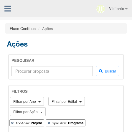
Visitante
Fluxo Contínuo
Ações
Ações
PESQUISAR
Buscar
FILTROS
Filtrar por Ano
Filtrar por Edital
Filtrar por Ação
tipoAcao:
Projeto
tipoEdital:
Programa