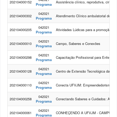
202104000152
Assistência clínico, reprodutiva, cirúr
Programa
042021
202104000302
Atendimento Clínico ambulatorial de P
Programa
042021
202104000205
Atividades Lúdicas para a promoção de
Programa
042021
202104000010
Campo, Saberes e Conexões
Programa
042021
202104000298
Capacitação Profissional para Enfermei
Programa
042021
202104000128
Centro de Extensão Tecnológica da Eng
Programa
042021
202104000110
Conecta UFVJM: Empreendedorismo e In
Programa
042021
202104000258
Conectando Saberes e Cuidados: A Tran
Programa
042021
202104000061
CONHEÇENDO A UFVJM - CAMPUS 
Programa