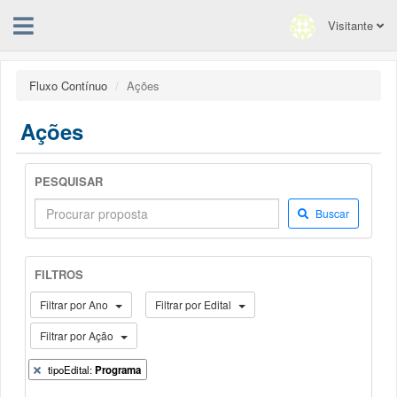
Visitante
Fluxo Contínuo
Ações
Ações
PESQUISAR
Buscar
FILTROS
Filtrar por Ano
Filtrar por Edital
Filtrar por Ação
tipoEdital:
Programa