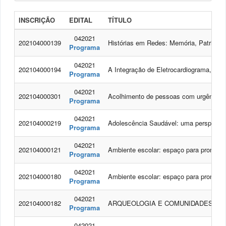
INSCRIÇÃO
EDITAL
TÍTULO
042021
202104000139
Histórias em Redes: Memória, Patrimôni
Programa
042021
202104000194
A Integração de Eletrocardiograma, Ret
Programa
042021
202104000301
Acolhimento de pessoas com urgências o
Programa
042021
202104000219
Adolescência Saudável: uma perspectiv
Programa
042021
202104000121
Ambiente escolar: espaço para promoção
Programa
042021
202104000180
Ambiente escolar: espaço para promoção
Programa
042021
202104000182
ARQUEOLOGIA E COMUNIDADES: PR
Programa
042021