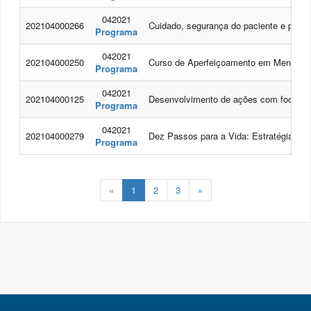
042021
202104000266
Cuidado, segurança do paciente e prev
Programa
042021
202104000250
Curso de Aperfeiçoamento em Mentoria
Programa
042021
202104000125
Desenvolvimento de ações com foco na 
Programa
042021
202104000279
Dez Passos para a Vida: Estratégias d
Programa
«
1
2
3
»