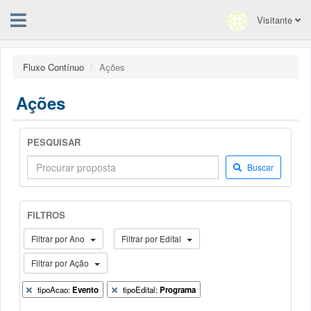
Visitante
Fluxo Contínuo
Ações
Ações
PESQUISAR
Buscar
FILTROS
Filtrar por Ano
Filtrar por Edital
Filtrar por Ação
tipoAcao:
Evento
tipoEdital:
Programa