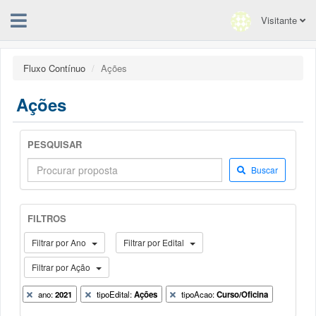
Visitante
Fluxo Contínuo
Ações
Ações
PESQUISAR
Buscar
FILTROS
Filtrar por Ano
Filtrar por Edital
Filtrar por Ação
ano:
2021
tipoEdital:
Ações
tipoAcao:
Curso/Oficina