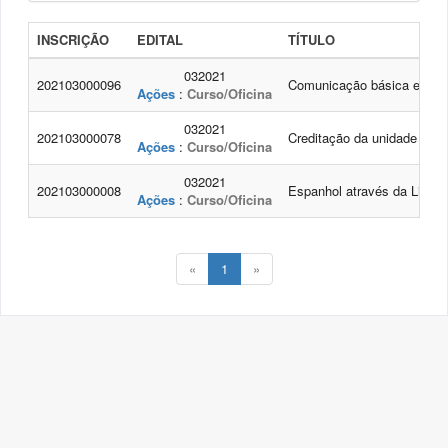
INSCRIÇÃO
EDITAL
TÍTULO
032021
202103000096
Comunicação básica em Li
Ações
:
Curso/Oficina
032021
202103000078
Creditação da unidade cu
Ações
:
Curso/Oficina
032021
202103000008
Espanhol através da Literat
Ações
:
Curso/Oficina
«
1
»