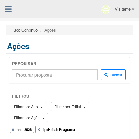
Visitante
Fluxo Contínuo
Ações
Ações
PESQUISAR
Buscar
FILTROS
Filtrar por Ano
Filtrar por Edital
Filtrar por Ação
ano:
2026
tipoEdital:
Programa