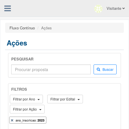
Visitante
Fluxo Contínuo
Ações
Ações
PESQUISAR
Buscar
FILTROS
Filtrar por Ano
Filtrar por Edital
Filtrar por Ação
ano_inscricao:
2023