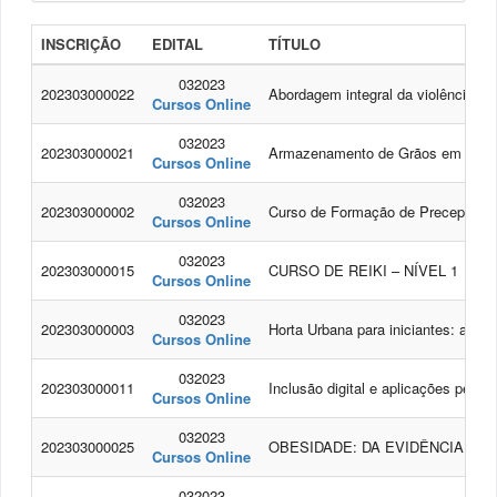
INSCRIÇÃO
EDITAL
TÍTULO
032023
202303000022
Abordagem integral da violência co
Cursos Online
032023
202303000021
Armazenamento de Grãos em Propri
Cursos Online
032023
202303000002
Curso de Formação de Preceptores 
Cursos Online
032023
202303000015
CURSO DE REIKI – NÍVEL 1
Cursos Online
032023
202303000003
Horta Urbana para iniciantes: apren
Cursos Online
032023
202303000011
Inclusão digital e aplicações peda
Cursos Online
032023
202303000025
OBESIDADE: DA EVIDÊNCIA À P
Cursos Online
032023