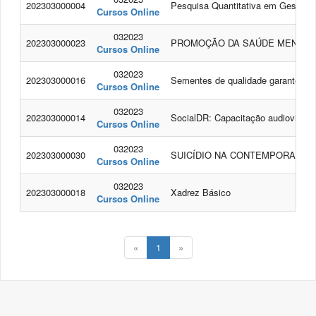
202303000004
Pesquisa Quantitativa em Gestão d
Cursos Online
032023
202303000023
PROMOÇÃO DA SAÚDE MENTAL 
Cursos Online
032023
202303000016
Sementes de qualidade garantem p
Cursos Online
032023
202303000014
SocialDR: Capacitação audiovisual
Cursos Online
032023
202303000030
SUICÍDIO NA CONTEMPORANEID
Cursos Online
032023
202303000018
Xadrez Básico
Cursos Online
«
1
»